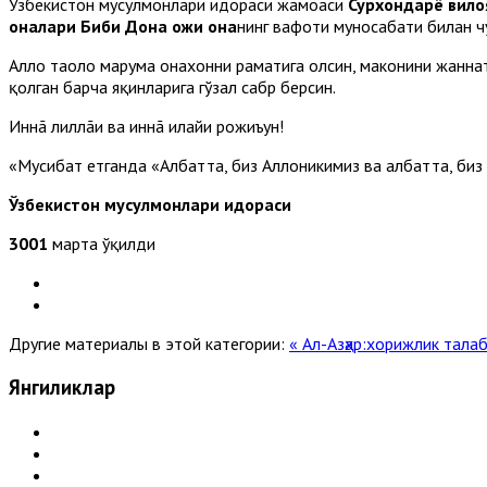
Ўзбекистон мусулмонлари идораси жамоаси
Сурхондарё вило
оналари Биби Дона ҳожи она
нинг вафоти муносабати билан ч
Аллоҳ таоло марҳума онахонни раҳматига олсин, маконини жанна
қолган барча яқинларига гўзал сабр берсин.
Иннã лиллãҳи ва иннã илайҳи рожиъун!
«Мусибат етганда «Албатта, биз Аллоҳникимиз ва албатта, биз 
Ўзбекистон мусулмонлари идораси
3001
марта ўқилди
Другие материалы в этой категории:
« Aл-Aзҳар:хорижлик тал
Янгиликлар