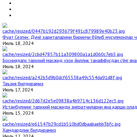
Фуат Сезгин: Дунё хариталарини биринчи бўлиб мусулмонлар ч
Июль 18, 2024
Босниядаги тарихий масжид узоқ йиллик танаффусдан сўнг ян
Июль 18, 2024
Таъзия билдирамиз
Июль 17, 2024
Истанбулнинг тарихий масжиди зиёратчиларни яна қарши ола
Июль 15, 2024
Ҳамдардлик билдирамиз
Июль 12, 2024