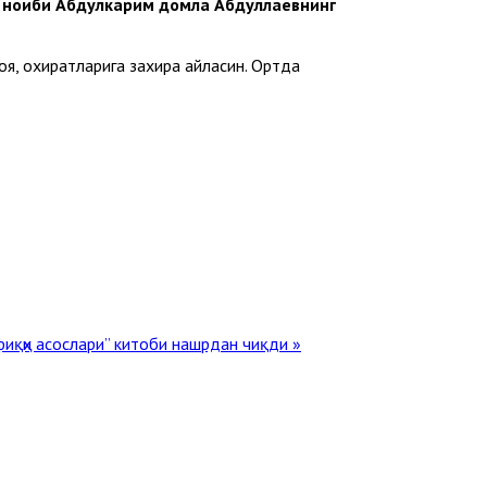
 ноиби Абдулкарим домла Абдуллаевнинг
оя, охиратларига захира айласин. Ортда
иқҳи асослари” китоби нашрдан чиқди »