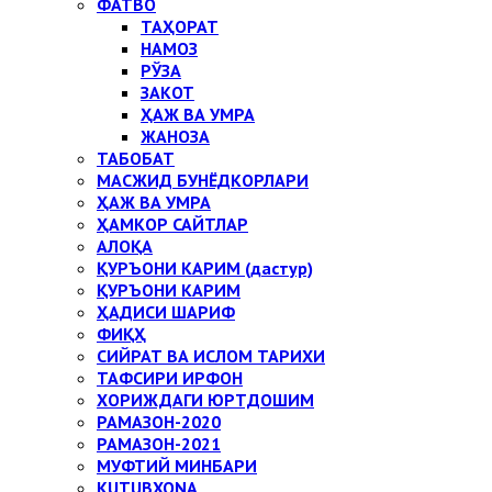
ФАТВО
ТАҲОРАТ
НАМОЗ
РЎЗА
ЗАКОТ
ҲАЖ ВА УМРА
ЖАНОЗА
ТАБОБАТ
МАСЖИД БУНЁДКОРЛАРИ
ҲАЖ ВА УМРА
ҲАМКОР САЙТЛАР
АЛОҚА
ҚУРЪОНИ КАРИМ (дастур)
ҚУРЪОНИ КАРИМ
ҲАДИСИ ШАРИФ
ФИҚҲ
СИЙРАТ ВА ИСЛОМ ТАРИХИ
ТАФСИРИ ИРФОН
ХОРИЖДАГИ ЮРТДОШИМ
РАМАЗОН-2020
РАМАЗОН-2021
МУФТИЙ МИНБАРИ
KUTUBXONA