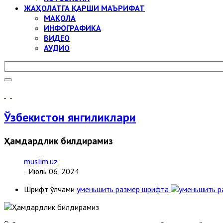
ЖАҲОЛАТГА ҚАРШИ МАЪРИФАТ
МАҚОЛА
ИНФОГРАФИКА
ВИДЕО
АУДИО
Ўзбекистон янгиликлари
Ҳамдардлик билдирамиз
muslim.uz
- Июль 06, 2024
Шрифт ўлчами
уменьшить размер шрифта