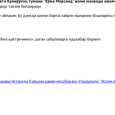
яти Қумқўрғон тумани "Хўжа Мирсаид" жоме масжиди имом
уқур таъзия билдиради.
т айласин. Бу дунёда қилган барча хайрли ишларини бошларига с
Унга қайтувчимиз», деган сабрлиларга хушхабар беринг».
абалари ўртасида Қуръони карим мусобақаси ўтказилади
“Ислом ф