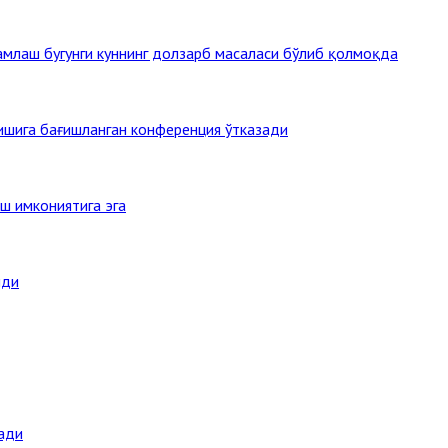
млаш бугунги куннинг долзарб масаласи бўлиб қолмоқда
тишига бағишланган конференция ўтказади
ш имкониятига эга
нди
ади