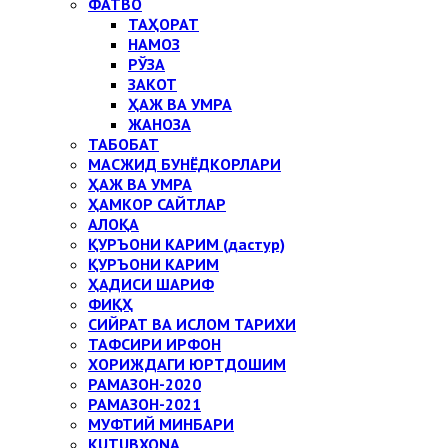
ФАТВО
ТАҲОРАТ
НАМОЗ
РЎЗА
ЗАКОТ
ҲАЖ ВА УМРА
ЖАНОЗА
ТАБОБАТ
МАСЖИД БУНЁДКОРЛАРИ
ҲАЖ ВА УМРА
ҲАМКОР САЙТЛАР
АЛОҚА
ҚУРЪОНИ КАРИМ (дастур)
ҚУРЪОНИ КАРИМ
ҲАДИСИ ШАРИФ
ФИҚҲ
СИЙРАТ ВА ИСЛОМ ТАРИХИ
ТАФСИРИ ИРФОН
ХОРИЖДАГИ ЮРТДОШИМ
РАМАЗОН-2020
РАМАЗОН-2021
МУФТИЙ МИНБАРИ
KUTUBXONA