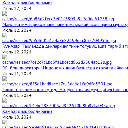
Ҳамдардлик билдирамиз
Июль 12, 2024
Мамлакатимиз ривожланишининг маънавий асосларини мустаҳка
Июль 12, 2024
“Ал-Азҳар” Таиландда динларнинг тинч-тотув яшашга тарғиб э
Июль 12, 2024
BSI бош директори: Индонезия ҳалол бизнесда етакчига айлани
Июль 11, 2024
Тошкент ислом институтида модуль таълим учун қабул бошла
Июль 11, 2024
Ҳамдардлик билдирамиз
Июль 10, 2024