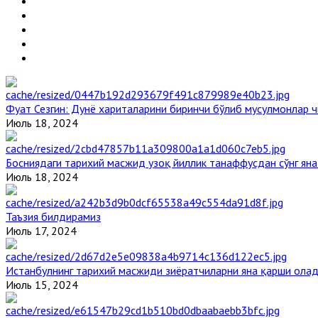
Фуат Сезгин: Дунё хариталарини биринчи бўлиб мусулмонлар ч
Июль 18, 2024
Босниядаги тарихий масжид узоқ йиллик танаффусдан сўнг ян
Июль 18, 2024
Таъзия билдирамиз
Июль 17, 2024
Истанбулнинг тарихий масжиди зиёратчиларни яна қарши ола
Июль 15, 2024