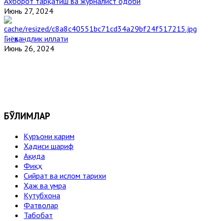
Ахборот тарқатиш ва журналист одоби
Июнь 27, 2024
Гиёҳвандлик иллати
Июнь 26, 2024
БЎЛИМЛАР
Қуръони карим
Ҳадиси шариф
Ақида
Фиқҳ
Сийрат ва ислом тарихи
Ҳаж ва умра
Кутубхона
Фатволар
Табобат