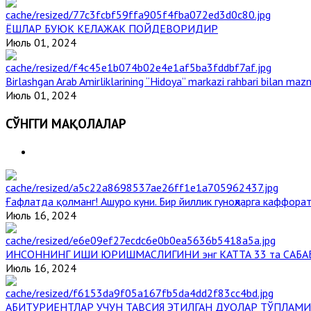
ЁШЛАР БУЮК КЕЛАЖАК ПОЙДЕВОРИДИР
Июль 01, 2024
Birlashgan Arab Amirliklarining “Hidoya” markazi rahbari bilan mazm
Июль 01, 2024
СЎНГГИ МАҚОЛАЛАР
Ғафлатда қолманг! Ашуро куни. Бир йиллик гуноҳларга каффорат
Июль 16, 2024
ИНСОННИНГ ИШИ ЮРИШМАСЛИГИНИ энг КАТТА 33 та САБА
Июль 16, 2024
АБИТУРИЕНТЛАР УЧУН ТАВСИЯ ЭТИЛГАН ДУОЛАР ТЎПЛАМИ