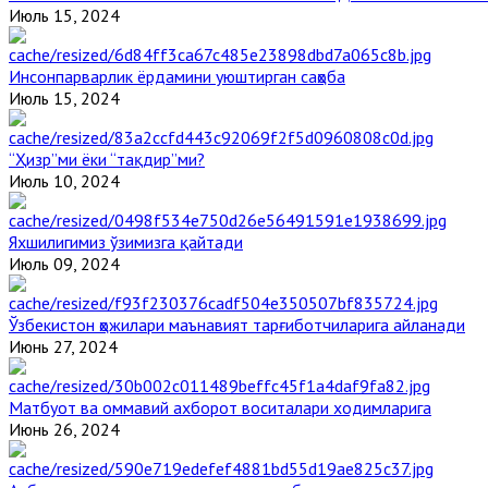
Июль 15, 2024
Инсонпарварлик ёрдамини уюштирган саҳоба
Июль 15, 2024
“Ҳизр”ми ёки “тақдир”ми?
Июль 10, 2024
Яхшилигимиз ўзимизга қайтади
Июль 09, 2024
Ўзбекистон ҳожилари маънавият тарғиботчиларига айланади
Июнь 27, 2024
Матбуот ва оммавий ахборот воситалари ходимларига
Июнь 26, 2024