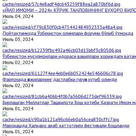
«ЙИЛ ИМОМИ – 2024» КЎРИК ТАНЛОВИНИНГ БУХОРО ВИЛ
Июль 04, 2024
Пойтахтимизда Ўзбекистон олимлари форуми бўлиб ўтмоқда
Июль 03, 2024
Ўзбекистон мусулмонлари идораси вакиллари хориждаги вата
Июль 02, 2024
Фарғонада ҳожиларнинг дастлабки гуруҳи кутиб олинди
Июль 02, 2024
Бирлашган Миллатлар Ташкилоти Бош котиби Ҳазрати Имом 
Июль 01, 2024
Марокашда Халқаро араб хаттотлиги фестивали бошланди
Июль 01, 2024