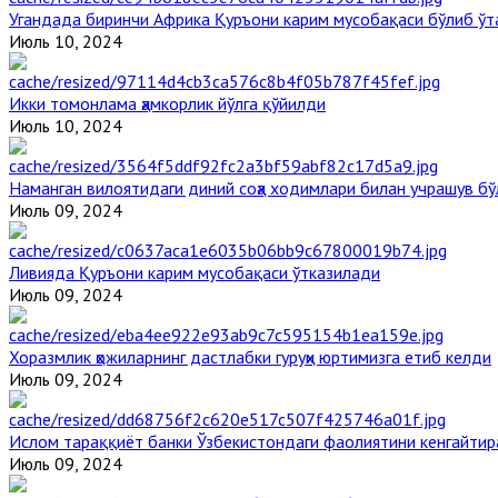
Угандада биринчи Aфрика Қуръони карим мусобақаси бўлиб ўт
Июль 10, 2024
Икки томонлама ҳамкорлик йўлга қўйилди
Июль 10, 2024
Наманган вилоятидаги диний соҳа ходимлари билан учрашув бў
Июль 09, 2024
Ливияда Қуръони карим мусобақаси ўтказилади
Июль 09, 2024
Хоразмлик ҳожиларнинг дастлабки гуруҳи юртимизга етиб келди
Июль 09, 2024
Ислом тараққиёт банки Ўзбекистондаги фаолиятини кенгайти
Июль 09, 2024