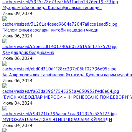
Муҳаррам ойи бошида Каъбапўш алмаштирилди
Июль 09, 2024
“Ислом фиқҳи асослари” китоби нашрдан чиқди
Июль 06, 2024
Ҳамдардлик билдирамиз
Июль 06, 2024
Aл-Aзҳар:хорижлик талабалари ўртасида Қуръони карим мусоб
Июль 06, 2024
"БУЮК АЖДОДЛАР МЕРОСИ – III РЕНЕССАНС ПОЙДЕВОРИ
Июль 04, 2024
МУРОЖААТЛАРНИ ҲАЛ ЭТИШ ЧОРАЛАРИ КЎРИЛДИ
Июль 04, 2024