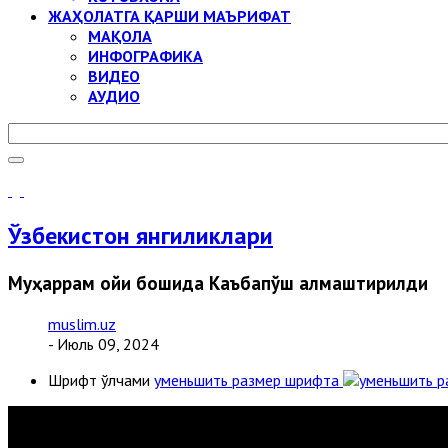
ЖАҲОЛАТГА ҚАРШИ МАЪРИФАТ
МАҚОЛА
ИНФОГРАФИКА
ВИДЕО
АУДИО
Ўзбекистон янгиликлари
Муҳаррам ойи бошида Каъбапўш алмаштирилди
muslim.uz
- Июль 09, 2024
Шрифт ўлчами
уменьшить размер шрифта