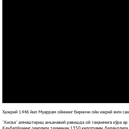
Ҳижрий 1446 йил Муҳаррам ойининг биринчи ойи ҳижрий янги са
“Кисва” алмаштириш анъанавий равишда ой тақвимига кўра ҳар 
Каъбапўшнинг оғирлиги тахминан 1350 килограмм, баландлиги 