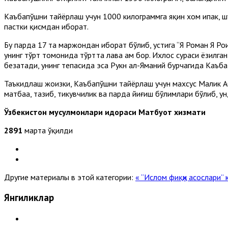
Каъбапўшни тайёрлаш учун 1000 килограммга яқин хом ипак, шу
пастки қисмдан иборат.
Бу парда 17 та маржондан иборат бўлиб, устига “Я Роҳман Я Роҳи
унинг тўрт томонида тўртта лавҳа ҳам бор. Ихлос сураси ёзил
безатади, унинг тепасида эса Рукн ал-Яманий бурчагида Каъб
Таъкидлаш жоизки, Каъбапўшни тайёрлаш учун махсус Малик Aб
матбаа, тазҳиб, тикувчилик ва парда йиғиш бўлимлари бўлиб, 
Ўзбекистон мусулмонлари идораси Матбуот хизмати
2891
марта ўқилди
Другие материалы в этой категории:
« “Ислом фиқҳи асослари”
Янгиликлар