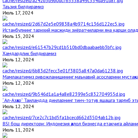
Таъзия билдирамиз
Июль 17, 2024
Истанбулнинг тарихий масжиди зиёратчиларни яна қарши ола
Июль 15, 2024
Ҳамдардлик билдирамиз
Июль 12, 2024
Мамлакатимиз ривожланишининг маънавий асосларини мустаҳка
Июль 12, 2024
“Ал-Азҳар” Таиландда динларнинг тинч-тотув яшашга тарғиб э
Июль 12, 2024
BSI бош директори: Индонезия ҳалол бизнесда етакчига айлани
Июль 11, 2024