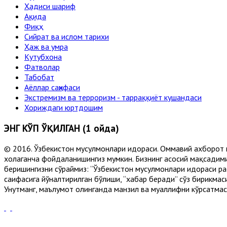
Ҳадиси шариф
Ақида
Фиқҳ
Сийрат ва ислом тарихи
Ҳаж ва умра
Кутубхона
Фатволар
Табобат
Аёллар саҳифаси
Экстремизм ва терроризм - тарраққиёт кушандаси
Хориждаги юртдошим
ЭНГ КЎП ЎҚИЛГАН (1 ойда)
© 2016. Ўзбекистон мусулмонлари идораси. Оммавий ахборот 
хоҳлаганча фойдаланишингиз мумкин. Бизнинг асосий мақсадими
беришингизни сўраймиз: “Ўзбекистон мусулмонлари идораси рас
саҳифасига йўналтирилган бўлиши, “хабар беради” сўз бирикмас
Унутманг, маълумот олинганда манзил ва муаллифни кўрсатмасл