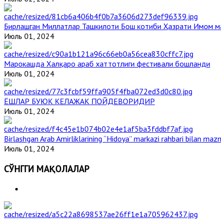
Бирлашган Миллатлар Ташкилоти Бош котиби Ҳазрати Имом 
Июль 01, 2024
Марокашда Халқаро араб хаттотлиги фестивали бошланди
Июль 01, 2024
ЁШЛАР БУЮК КЕЛАЖАК ПОЙДЕВОРИДИР
Июль 01, 2024
Birlashgan Arab Amirliklarining “Hidoya” markazi rahbari bilan mazm
Июль 01, 2024
СЎНГГИ МАҚОЛАЛАР