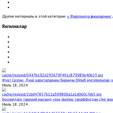
Другие материалы в этой категории:
« Фарғонада ҳожиларнинг 
Янгиликлар
Фуат Сезгин: Дунё хариталарини биринчи бўлиб мусулмонлар ч
Июль 18, 2024
Босниядаги тарихий масжид узоқ йиллик танаффусдан сўнг ян
Июль 18, 2024