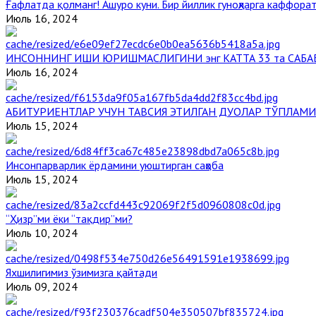
Ғафлатда қолманг! Ашуро куни. Бир йиллик гуноҳларга каффорат
Июль 16, 2024
ИНСОННИНГ ИШИ ЮРИШМАСЛИГИНИ энг КАТТА 33 та САБА
Июль 16, 2024
АБИТУРИЕНТЛАР УЧУН ТАВСИЯ ЭТИЛГАН ДУОЛАР ТЎПЛАМИ
Июль 15, 2024
Инсонпарварлик ёрдамини уюштирган саҳоба
Июль 15, 2024
“Ҳизр”ми ёки “тақдир”ми?
Июль 10, 2024
Яхшилигимиз ўзимизга қайтади
Июль 09, 2024