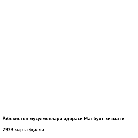
Ўзбекистон мусулмонлари идораси Матбуот хизмати
2923
марта ўқилди