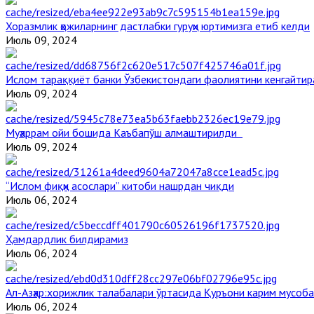
Хоразмлик ҳожиларнинг дастлабки гуруҳи юртимизга етиб келди
Июль 09, 2024
Ислом тараққиёт банки Ўзбекистондаги фаолиятини кенгайти
Июль 09, 2024
Муҳаррам ойи бошида Каъбапўш алмаштирилди
Июль 09, 2024
“Ислом фиқҳи асослари” китоби нашрдан чиқди
Июль 06, 2024
Ҳамдардлик билдирамиз
Июль 06, 2024
Aл-Aзҳар:хорижлик талабалари ўртасида Қуръони карим мусоб
Июль 06, 2024