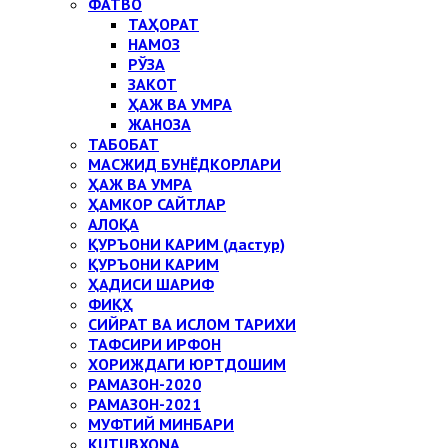
ФАТВО
ТАҲОРАТ
НАМОЗ
РЎЗА
ЗАКОТ
ҲАЖ ВА УМРА
ЖАНОЗА
ТАБОБАТ
МАСЖИД БУНЁДКОРЛАРИ
ҲАЖ ВА УМРА
ҲАМКОР САЙТЛАР
АЛОҚА
ҚУРЪОНИ КАРИМ (дастур)
ҚУРЪОНИ КАРИМ
ҲАДИСИ ШАРИФ
ФИҚҲ
СИЙРАТ ВА ИСЛОМ ТАРИХИ
ТАФСИРИ ИРФОН
ХОРИЖДАГИ ЮРТДОШИМ
РАМАЗОН-2020
РАМАЗОН-2021
МУФТИЙ МИНБАРИ
KUTUBXONA