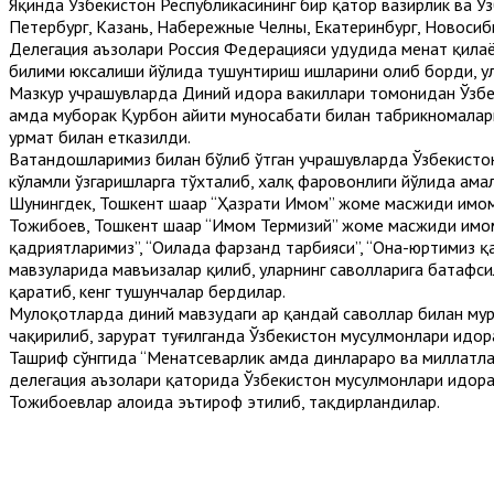
Яқинда Ўзбекистон Республикасининг бир қатор вазирлик ва Ў
Петербург, Казань, Набережные Челны, Екатеринбург, Новосиб
Делегация аъзолари Россия Федерацияси ҳудудида меҳнат қилаё
билими юксалиши йўлида тушунтириш ишларини олиб борди, ул
Мазкур учрашувларда Диний идора вакиллари томонидан Ўзбек
ҳамда муборак Қурбон ҳайити муносабати билан табрикномала
ҳурмат билан етказилди.
Ватандошларимиз билан бўлиб ўтган учрашувларда Ўзбекистон
кўламли ўзгаришларга тўхталиб, халқ фаровонлиги йўлида амал
Шунингдек, Тошкент шаҳар “Ҳазрати Имом” жоме масжиди имо
Тожибоев, Тошкент шаҳар “Имом Термизий” жоме масжиди имом-
қадриятларимиз”, “Оилада фарзанд тарбияси”, “Она-юртимиз қад
мавзуларида мавъизалар қилиб, уларнинг саволларига батафси
қаратиб, кенг тушунчалар бердилар.
Мулоқотларда диний мавзудаги ҳар қандай саволлар билан м
чақирилиб, зарурат туғилганда Ўзбекистон мусулмонлари идо
Ташриф сўнггида “Меҳнатсеварлик ҳамда динлараро ва миллатла
делегация аъзолари қаторида Ўзбекистон мусулмонлари идор
Тожибоевлар алоҳида эътироф этилиб, тақдирландилар.