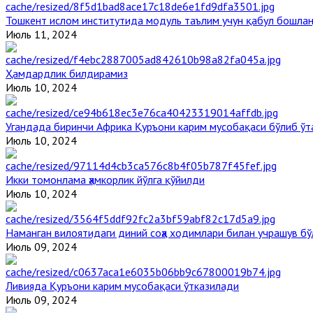
Тошкент ислом институтида модуль таълим учун қабул бошла
Июль 11, 2024
Ҳамдардлик билдирамиз
Июль 10, 2024
Угандада биринчи Aфрика Қуръони карим мусобақаси бўлиб ўт
Июль 10, 2024
Икки томонлама ҳамкорлик йўлга қўйилди
Июль 10, 2024
Наманган вилоятидаги диний соҳа ходимлари билан учрашув бў
Июль 09, 2024
Ливияда Қуръони карим мусобақаси ўтказилади
Июль 09, 2024