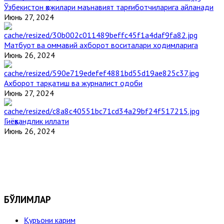
Ўзбекистон ҳожилари маънавият тарғиботчиларига айланади
Июнь 27, 2024
Матбуот ва оммавий ахборот воситалари ходимларига
Июнь 26, 2024
Ахборот тарқатиш ва журналист одоби
Июнь 27, 2024
Гиёҳвандлик иллати
Июнь 26, 2024
БЎЛИМЛАР
Қуръони карим