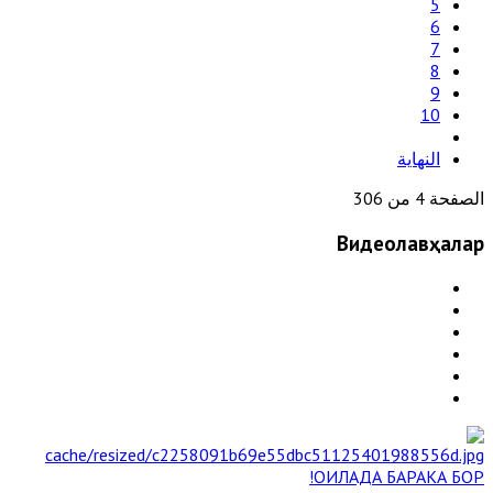
5
6
7
8
9
10
النهاية
الصفحة 4 من 306
Видеолавҳалар
ОИЛАДА БАРАКА БОР!