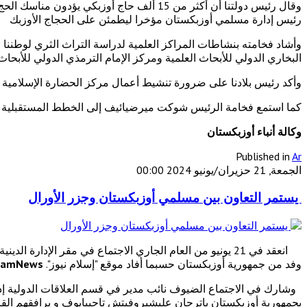
وقال رئيس دولتنا أن أكثر من 15 ألف حاج أو
رئيس إدارة مسلمي أوزبكستان مؤخرا ليطمئن على الحجاج الأوزبك
وأشاد فخامته بنشاطات المراكز العلمية لدراسة التراث الثري لوطننا 
البخاري الدولي للأبحاث العلمية ومركز الإمام الترمذي الدولي للأبحاث 
وأكد رئيس بلادنا على ضرورة تنشيط أعمال مركز الحضارة الإسلامية
كما استمع فخامة الرئيس شوكت ميرضيائيف إلى الخطط المستقبلية ل
وكالة أنباء أوزبكستان
Published in
Ar
الجمعة, 21 حزيران/يونيو 2024 00:00
يستمر التعاون بين مسلمي أوزبكستان وجزر الأورال
انعقد في 21 يونيو من العام الجاري الاجتماع في مقر الإد
وفد من جمهورية أوزبكستان حسبما أفاد موقع "إسلام نيوز".
slamNews
وشارك في الاجتماع الضيوف نائب مدير في قسم العلاقات الدولية إ
بجمهورية أوزبكستان باترجان عليشيروفيتش تاجيبايوف و يرافقهم الق