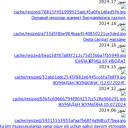
تموز 17, 2024
Оилавий низолар жамият бирдамлигига таҳдид
تموز 16, 2024
Оила саодат маскани
تموز 16, 2024
ОИЛА ҚУРИШ БУ ИБОДАТ!
تموز 15, 2024
“ЖУМАДАН ЖУМАГАЧА” (12.07.2024)
تموز 12, 2024
ЖУМАДАН ЖУМАГАЧА 05.07.2024
تموز 06, 2024
a’lim muassasalariga yangi o‘quv yili uchun qabul davom etmoqda