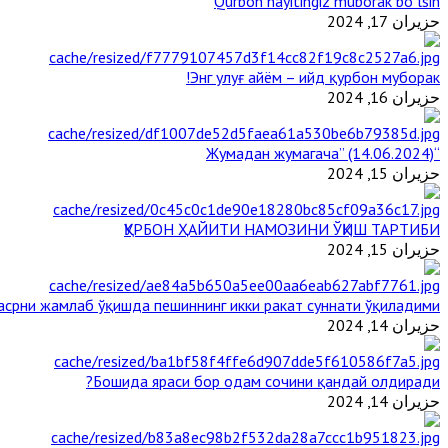
Qurbon hayitingiz muborak bo`lsin
حزيران 17, 2024
Энг улуғ айём – ийд қурбон муборак!
حزيران 16, 2024
“Жумадан жумагача” (14.06.2024)
حزيران 15, 2024
ҚУРБОН ҲАЙИТИ НАМОЗИНИ ЎҚИШ ТАРТИБИ
حزيران 15, 2024
срни жамлаб ўқишда пешиннинг икки ракат суннати ўқиладими?
حزيران 14, 2024
Бошида яраси бор одам сочини қандай олдиради?
حزيران 14, 2024