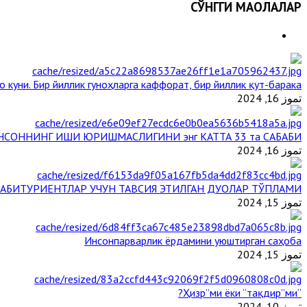
СЎНГГИ МАҚОЛАЛАР
 куни. Бир йиллик гуноҳларга каффорат, бир йиллик қут-барака
تموز 16, 2024
НСОННИНГ ИШИ ЮРИШМАСЛИГИНИ энг КАТТА 33 та САБАБИ
تموز 16, 2024
АБИТУРИЕНТЛАР УЧУН ТАВСИЯ ЭТИЛГАН ДУОЛАР ТЎПЛАМИ
تموز 15, 2024
Инсонпарварлик ёрдамини уюштирган саҳоба
تموز 15, 2024
“Ҳизр”ми ёки “тақдир”ми?
تموز 10, 2024