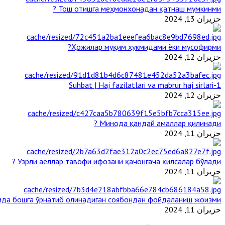
Тош отишга меҳмонхонадан қатнаш мумкинми ?
حزيران 13, 2024
Ҳожилар муқим ҳукмидами ёки мусофирми?
حزيران 12, 2024
1-Suhbat | Haj fazilatlari va mabrur haj sirlari
حزيران 12, 2024
Минода қандай амаллар қилинади ?
حزيران 11, 2024
Узрли аёллар тавофи ифозани қачонгача қилсалар бўлади ?
حزيران 11, 2024
да бошга ўрнатиб олинадиган соябондан фойдаланиш жоизми ?
حزيران 11, 2024