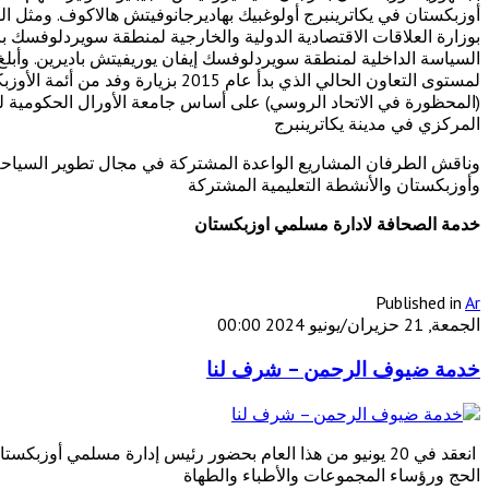
أوزبكستان في يكاترينبرج أولوغبيك بهاديرجانوفيتش هالاكوف. ومثل الس
بوزارة العلاقات الاقتصادية الدولية والخارجية لمنطقة سويردلوفسك 
السياسة الداخلية لمنطقة سويردلوفسك إيفان يوريفيتش باديرين. وأبل
لمستوى التعاون الحالي الذي بدأ عا
(المحظورة في الاتحاد الروسي) على أساس جامعة الأورال الحكومية 
المركزي في مدينة يكاترينبرج
وناقش الطرفان المشاريع الواعدة المشتركة في مجال تطوير السياحة ا
وأوزبكستان والأنشطة التعليمية المشتركة
خدمة الصحافة لادارة مسلمي اوزبكستان
Published in
Ar
الجمعة, 21 حزيران/يونيو 2024 00:00
خدمة ضيوف الرحمن – شرف لنا
الحج ورؤساء المجموعات والأطباء والطهاة