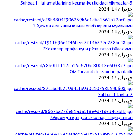
3-Suhbat | Haj amallarining ketma-ketligidagi hikmatlar
حزيران 14, 2024
Ҳажда аёл киши юзини ёпиб юриши мумкинми ?
حزيران 14, 2024
Ҳожилар арафа куни рўза тутса бўладими?
حزيران 14, 2024
Qiz farzand doʻzaxdan pardadir
حزيران 13, 2024
2-Suhbat | Tavba
حزيران 13, 2024
Эҳромда қандай амаллар тақиқланган?
حزيران 13, 2024