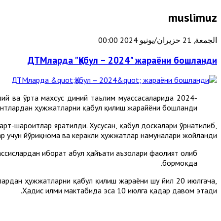
muslimuz
الجمعة, 21 حزيران/يونيو 2024 00:00
ДТМларда "Қабул – 2024" жараёни бошланди
лий ва ўрта махсус диний таълим муассасаларида 2024-
ентлардан ҳужжатларни қабул қилиш жарайёни бошланди.
арт-шароитлар яратилди. Хусусан, қабул доскалари ўрнатилиб,
ар учун йўриқнома ва керакли ҳужжатлар намуналари жойланди.
ссислардан иборат Қабул ҳайъати аъзолари фаолият олиб
бормоқда.
тлардан ҳужжатларни қабул қилиш жараёни шу йил 20 июлгача,
Ҳадис илми мактабида эса 10 июлга қадар давом этади.