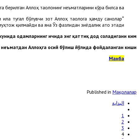
га берилган Аллоҳ таолонинг неъматларини кўра билса ва:
 ила тугал бўлувчи зот Аллоҳ таолога ҳамду санолар
“Алҳамду лиллаҳиллазий биниъматиҳи татиммус солиҳат”
муҳтож қилмайди ва яна Ўз фазлидан зиёдалик ато этади.
кунида одамларнинг ичида энг қаттиқ дод соладигани ким?”.
 неъматдан Аллоҳга осий бўлиш йўлида фойдаланган киши”.
Манба
Published in
Мақолалар
البداية
1
2
3
4