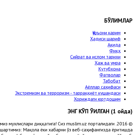
БЎЛИМЛАР
Қуръони карим
Ҳадиси шариф
Ақида
Фиқҳ
Сийрат ва ислом тарихи
Ҳаж ва умра
Кутубхона
Фатволар
Табобат
Аёллар саҳифаси
Экстремизм ва терроризм - тарраққиёт кушандаси
Хориждаги юртдошим
ЭНГ КЎП ЎҚИЛГАН (1 ойда)
лимиз мухлислари диққатига! Сиз muslim.uz порталидаги
 шартимиз: Мақола ёки хабарни ўз веб-саҳифангизда ёритишда