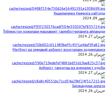
Яхшилигимиз ўзимизга қайтади
تموز 09, 2024
Ўзбекистон ҳожилари маънавият тарғиботчиларига айланади
حزيران 27, 2024
Матбуот ва оммавий ахборот воситалари ходимларига
حزيران 26, 2024
Ахборот тарқатиш ва журналист одоби
حزيران 27, 2024
Гиёҳвандлик иллати
حزيران 26, 2024