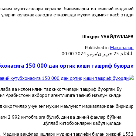
аълим муассасалари керакли билимларни ва миллий-маданий
уларни келажак авлодга етказишда муҳим аҳа­мият касб этади.
Шоҳрух УБАЙДУЛЛАЕВ
Published in
Мақолалар
الثلاثاء, 25 حزيران/يونيو 2024 00:00
бхонасига 150 000 дан ортиқ киши ташриф буюрди
алаба ва ислом илми тадқиқотчилари ташриф буюрган. Бу
ия Арабистони ахборот агентлигига таяниб маълум қилди.
адқиқотчилар учун энг муҳим маълумот марказларидан биридир.
и 2 992 китобга эга бўлиб, дин ва диний фанлар бўйича
кўплаб китобхонларни қабул қилади.
, Мадина вақфлар ишлари мудири таклифи билан ҳижрий 1352