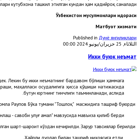
лари кутубхона ташкил этилган кундан ҳам қадийроқ саналади.
Ўзбекистон мусулмонлари идораси
М
атбуот хизмати
Published in
Дунё янгиликлари
الثلاثاء, 25 حزيران/يونيو 2024 00:00
Икки буюк неъмат
дек. Лекин бу икки неъматнинг бардавом бўлиши ҳаммага
асраши, маҳалласи осудалигига ҳисса қўшиши натижасида
бутун юртнинг тинчлиги таъминланади, аслида.
Бугун Тошкент вилояти бош имом-хатиби Жасурбек домла Раупов Бўка тумани "Тошлоқ" масжидига ташриф буюрди.
лаш - савоби улуғ амал" мавзусида мавъиза қилиб берди.
Масжидда намозхонларга яратилган шарт-шароит кўздан кечирилди. Зарур тавсиялар берилди.
Хайрли дуолар билан ташриф ниҳоясига етди.