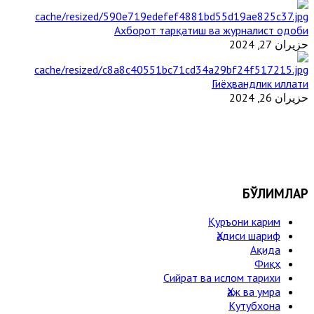
Ахборот тарқатиш ва журналист одоби
حزيران 27, 2024
Гиёҳвандлик иллати
حزيران 26, 2024
БЎЛИМЛАР
Қуръони карим
Ҳадиси шариф
Ақида
Фиқҳ
Сийрат ва ислом тарихи
Ҳаж ва умра
Кутубхона