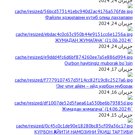
حزيران 24, 2024
Файзли ҳожиларни кутиб олиш лаҳзалари
حزيران 24, 2024
“ЖУМАДАН ЖУМАГАЧА” (21.06.2024)
حزيران 24, 2024
Qurbon hayitingiz muborak bo`lsin
حزيران 17, 2024
Энг улуғ айём – ийд қурбон муборак!
حزيران 16, 2024
“Жумадан жумагача” (14.06.2024)
حزيران 15, 2024
ҚУРБОН ҲАЙИТИ НАМОЗИНИ ЎҚИШ ТАРТИБИ