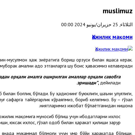
muslimuz
الثلاثاء, 25 حزيران/يونيو 2024 00:00
Ҳожилик мақоми
ин-мусулмон ҳаж зиёратига бориш орзуси билан яшаса керак.
муборак амални адо этганларга шу боис ҳавасимиз келаверади.
 бадан орқали амалга оширилган амаллар орқали савобга
эришади
”
,
дейилади.
 билан боғлиқ бўлади. Бу ҳадиснинг буюклиги, шаъни улуғлиги,
ғ сафарга тайёргарлик кўраяпмиз, бориб келяпмиз. Бу – гўзал
ниятларимиз ижобат бўлаётганидан нишона.
, ҳожилик мақомига муносиб бўлиш учун ибодатларни ихлос
иши, юксак ихлос, гўзал одоб билан ҳаракат қилиши зарур.
 янада мукаммал бўлмоғи учун умр бўйи ҳаракатда бўлиши,