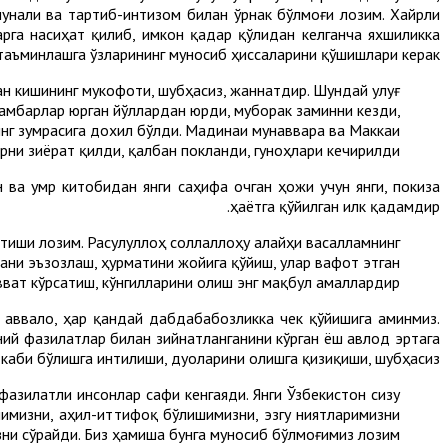
унали ва тартиб-интизом билан ўрнак бўлмоғи лозим. Хайрли
рга насиҳат қилиб, имкон қадар қўлидан келганча яхшиликка
таъминлашга ўзларининг муносиб ҳиссаларини қўшишлари керак.
ан кишининг мукофоти, шубҳасиз, жаннатдир. Шундай улуғ
амбарлар юрган йўллардан юрди, муборак заминни кезди,
инг зумрасига дохил бўлди. Мадинаи мунаввара ва Маккаи
ни зиёрат қилди, қалбан покланди, гуноҳлари кечирилди.
н ва умр китобидан янги саҳифа очган ҳожи учун янги, покиза
ҳаётга қўйилган илк қадамдир.
йтиши лозим. Расулуллоҳ соллаллоҳу алайҳи васалламнинг
нани эъзозлаш, ҳурматини жойига қўйиш, улар вафот этган
вват кўрсатиш, кўнгилларини олиш энг мақбул амаллардир.
 аввало, ҳар қандай дабдабабозликка чек қўйишига аминмиз.
оний фазилатлар билан зийнатланганини кўрган ёш авлод эртага
 каби бўлишга интилиши, дуоларини олишга қизиқиши, шубҳасиз.
 фазилатли инсонлар сафи кенгаяди. Янги Ўзбекистон сизу
имизни, аҳил-иттифоқ бўлишимизни, эзгу ниятларимизни
и сўрайди. Биз ҳамиша бунга муносиб бўлмоғимиз лозим.