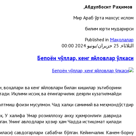
Абдулбосит Раҳимов,
Мир Араб ўрта махсус ислом
билим юрти мударирси
Published in
Мақолалар
الثلاثاء, 25 حزيران/يونيو 2024 00:00
Бепоён чўллар, кенг яйловлар ўлкаси
и, воҳала­ри ва кенг яйловлари билан кишилар эъти­борини
тади. Иқлими иссиқ ва ёғингарчилик деярли кузатилмайди.
г олтмиш фоизи мусулмон. Чад халқи самимий ва меҳмондўстдир.
қ. У халифа Умар розияллоҳу анҳу ҳукмронлиги даврида
ган. Унинг авлодлари ҳозир ҳам Чадда истиқомат қилади.
ласи) савдогарлари сабабчи бўлган. Кейинчалик Канем-Борну