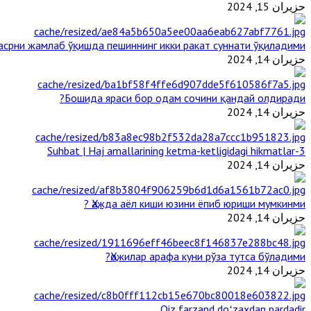
حزيران 15, 2024
срни жамлаб ўқишда пешиннинг икки ракат суннати ўқиладими?
حزيران 14, 2024
Бошида яраси бор одам сочини қандай олдиради?
حزيران 14, 2024
3-Suhbat | Haj amallarining ketma-ketligidagi hikmatlar
حزيران 14, 2024
Ҳажда аёл киши юзини ёпиб юриши мумкинми ?
حزيران 14, 2024
Ҳожилар арафа куни рўза тутса бўладими?
حزيران 14, 2024
Qiz farzand doʻzaxdan pardadir