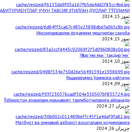
АБИТУРИЕНТЛАР УЧУН ТАВСИЯ ЭТИЛГАН ДУОЛАР ТЎПЛАМИ
تموز 15, 2024
Инсонпарварлик ёрдамини уюштирган саҳоба
تموز 15, 2024
“Ҳизр”ми ёки “тақдир”ми?
تموز 10, 2024
Яхшилигимиз ўзимизга қайтади
تموز 09, 2024
Ўзбекистон ҳожилари маънавият тарғиботчиларига айланади
حزيران 27, 2024
Матбуот ва оммавий ахборот воситалари ходимларига
حزيران 26, 2024