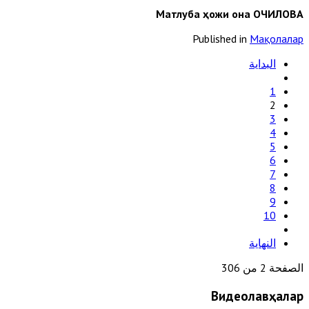
Матлуба ҳожи она ОЧИЛОВА
Published in
Мақолалар
البداية
1
2
3
4
5
6
7
8
9
10
النهاية
الصفحة 2 من 306
Видеолавҳалар