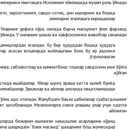
империяси минтақага Исломнинг ёйилишида муҳим роль ўйнади.
ти, зироатчилиги, савдо-сотиқ, дин ишларини ва бошқа
илмларни эгаллашга киришдилар.
Уларнинг урфига кўра, оилада барча масъулият ўғил фарзанд
ўйнида. У оиланинг шаъни ва хавфсизлигига жавобгар саналади.
қамишлардан ясалади. Бу бир ҳудуддан бошқа ҳудудга
лар асосан воҳаларда жойлашгани боис бу ер аҳолиси
ўтроқлашган.
ева, сабзавотлар ва қимматбаҳо тошлар савдосини кенг йўлга
қўйган.
стида яшайдилар. Уйлар шунга яраша катта қилиб бунёд
иғилмайдилар. Эркаклар ва аёллар алоҳида овқатланишади.
ўлиқ адо этилади. Жанубдаги баъзи қабилалар суҳбатдошнинг
ят ҳисобланади. Меҳмонларга совға улашиш улар учун одатга
айланган.
дларда бежирим ишланган наққошлик асарларини кўриш
ена шаҳридаги “Буюк масжид” шаҳарнинг бош жомесидир.