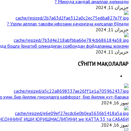
Минода қандай амаллар қилинади ?
حزيران 11, 2024
Узрли аёллар тавофи ифозани қачонгача қилсалар бўлади ?
حزيران 11, 2024
да бошга ўрнатиб олинадиган соябондан фойдаланиш жоизми ?
حزيران 11, 2024
СЎНГГИ МАҚОЛАЛАР
 куни. Бир йиллик гуноҳларга каффорат, бир йиллик қут-барака
تموز 16, 2024
НСОННИНГ ИШИ ЮРИШМАСЛИГИНИ энг КАТТА 33 та САБАБИ
تموز 16, 2024