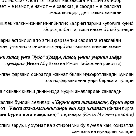
 бўлмоқ­да? Албатта, тарбия масаласига жиддий эъти­бор
аёт – ё мамот, ё нажот – ё ҳа­локат, ё саодат – ё фалокат
масаласидир”,
дея таъкидламаган.
ишдек халқимизнинг минг йиллик қадриятларини қулоғига қуйиб
борса, албатта, яхши инсон бўлиб улғаяди.
Уларни астойдил адо этиш фарзандни саодатга етаклайди.
ан, ўғил-қиз ота-онасига умрбўйи яхшилик қилиши лозим.
к қилса, унга “Тубо” бўлади, Аллоҳ унинг умрини зиёда
қилади»
(Имом Абу Яъло ва Имом Табароний ривояти
).
 қилган фарзанд охиратда жаннат билан мукофотланади. Бундай
солиҳ фарзанднинг умри баракага тўлади.
рга яхшилик қилиш динимизда муҳим амаллардан саналади.
 саллам бундай дедилар:
«“Бурни ерга ишқалансин, бурни ерга
зот:
“Кекса ота-онасининг бири ёки ҳар иккаласи
(билан бирга
инг бурни ерга ишқалсин)
”
,
дедилар»
(Имом Муслим ривояти)
иги зарур. Бу ҳурмат ва эҳтиром уни бу дунёда ҳам, охиратда
ҳам азиз ва мукаррам қилади.