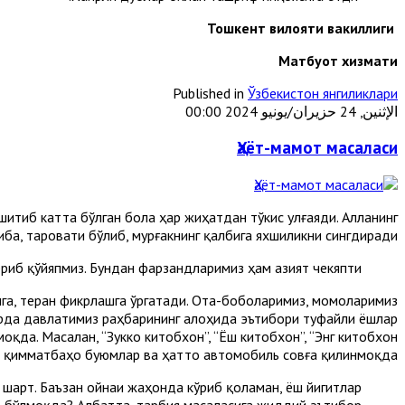
Тошкент вилояти вакиллиги
Матбуот хизмати
Published in
Ўзбекистон янгиликлари
الإثنين, 24 حزيران/يونيو 2024 00:00
Ҳаёт-мамот масаласи
эшитиб катта бўлган бола ҳар жиҳатдан тўкис улғаяди. Алланинг
иба, таровати бўлиб, мурғакнинг қалбига яхшиликни сингдиради.
ериб қўйяпмиз. Бундан фарзандларимиз ҳам азият чекяпти.
шга, теран фикрлашга ўргатади. Ота-боболаримиз, момоларимиз
ларда давлатимиз раҳбарининг алоҳида эътибори туфайли ёшлар
да. Масалан, “Зукко китобхон”, “Ёш китобхон”, “Энг китобхон
са қимматбаҳо буюмлар ва ҳатто автомобиль совға қилинмоқда.
и
шарт. Баъзан ойнаи жаҳонда кўриб қоламан, ёш йигитлар