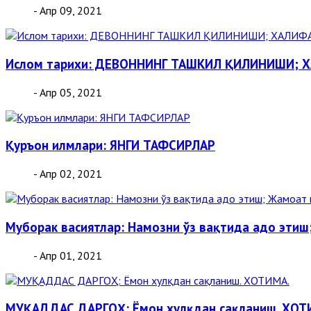
- Апр 09, 2021
Ислом тарихи: ДЕВОННИНГ ТАШКИЛ ҚИЛИНИШИ;
- Апр 05, 2021
Қуръон илмлари: ЯНГИ ТАФСИРЛАР
- Апр 02, 2021
Муборак васиятлар: Намозни ўз вақтида адо эти
- Апр 01, 2021
МУҚАДДАС ДАРГОҲ: Ёмон хулқдан сақланиш. ХОТ