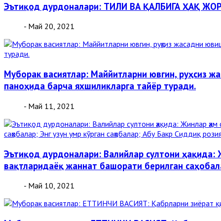
Эътиқод дурдоналари: ТИЛИ ВА ҚАЛБИГА ҲАҚ ЖОР
- Май 20, 2021
Муборак васиятлар: Маййитларни ювгин, руҳсиз ж
паноҳида барча яхшиликларга тайёр туради.
- Май 11, 2021
Эътиқод дурдоналари: Валийлар султони ҳақида: 
вақтларидаёқ жаннат башорати берилган саҳобала
- Май 10, 2021