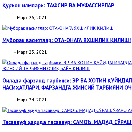
Қуръон илмлари: ТАФСИР ВА МУФАССИРЛАР
- Март 26, 2021
Муборак васиятлар: ОТА-ОНАГА ЯХШИЛИК ҚИЛИШ!
- Март 25, 2021
Оилада фарзанд тарбияси: ЭР ВА ХОТИН ҚУЙИД
НАСИҲАТЛАРИ. ФАРЗАНДГА ЖИНСИЙ ТАРБИЯНИ ОЧ
- Март 24, 2021
Тасаввуф ҳақида тасаввур: САМОЪ. МАДАД СЎРАШ