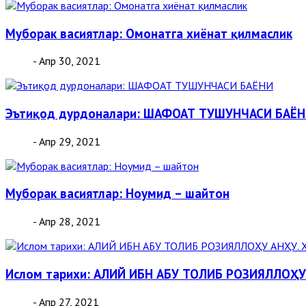
Муборак васиятлар: Омонатга хиёнат қилмаслик
- Апр 30, 2021
Эътиқод дурдоналари: ШАФОАТ ТУШУНЧАСИ БАЁ
- Апр 29, 2021
Муборак васиятлар: Ноумид – шайтон
- Апр 28, 2021
Ислом тарихи: АЛИЙ ИБН АБУ ТОЛИБ РОЗИЯЛЛОҲ
- Апр 27, 2021