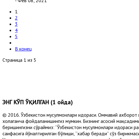
- Фев 08, 2021
1
2
3
4
5
В конец
Страница 1 из 5
ЭНГ КЎП ЎҚИЛГАН (1 ойда)
© 2016. Ўзбекистон мусулмонлари идораси. Оммавий ахборот 
хоҳлаганча фойдаланишингиз мумкин. Бизнинг асосий мақсадими
беришингизни сўраймиз: “Ўзбекистон мусулмонлари идораси рас
саҳифасига йўналтирилган бўлиши, “хабар беради” сўз бирикмас