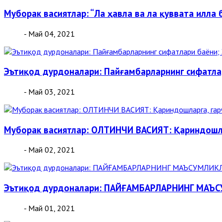
Муборак васиятлар: “Ла ҳавла ва ла қуввата илла 
- Май 04, 2021
Эътиқод дурдоналари: Пайғамбарларнинг сифатлар
- Май 03, 2021
Муборак васиятлар: ОЛТИНЧИ ВАСИЯТ: Қариндошлар
- Май 02, 2021
Эътиқод дурдоналари: ПАЙҒАМБАРЛАРНИНГ МАЪ
- Май 01, 2021