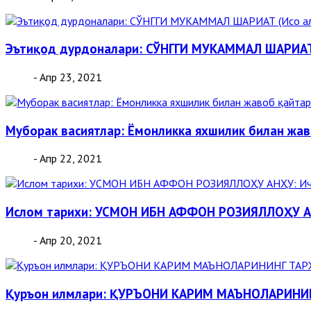
Эътиқод дурдоналари: СЎНГГИ МУКАММАЛ ШАРИАТ 
- Апр 23, 2021
Mуборак васиятлар: Ёмонликка яхшилик билан жа
- Апр 22, 2021
Ислом тарихи: УСМОН ИБН АФФОН РОЗИЯЛЛОҲУ АН
- Апр 20, 2021
Қуръон илмлари: ҚУРЪОНИ КАРИМ МАЪНОЛАРИН