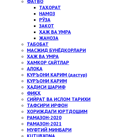
ФАТВО
ТАҲОРАТ
НАМОЗ
РЎЗА
ЗАКОТ
ҲАЖ ВА УМРА
ЖАНОЗА
ТАБОБАТ
МАСЖИД БУНЁДКОРЛАРИ
ҲАЖ ВА УМРА
ҲАМКОР САЙТЛАР
АЛОҚА
ҚУРЪОНИ КАРИМ (дастур)
ҚУРЪОНИ КАРИМ
ҲАДИСИ ШАРИФ
ФИҚҲ
СИЙРАТ ВА ИСЛОМ ТАРИХИ
ТАФСИРИ ИРФОН
ХОРИЖДАГИ ЮРТДОШИМ
РАМАЗОН-2020
РАМАЗОН-2021
МУФТИЙ МИНБАРИ
KUTUBXONA