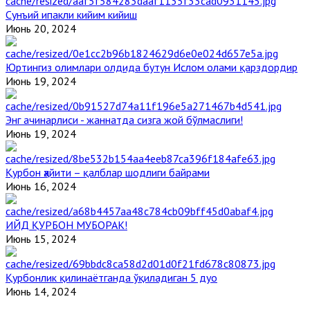
Сунъий ипакли кийим кийиш
Июнь 20, 2024
Юртингиз олимлари олдида бутун Ислом олами қарздордир
Июнь 19, 2024
Энг ачинарлиси - жаннатда сизга жой бўлмаслиги!
Июнь 19, 2024
Қурбон ҳайити – қалблар шодлиги байрами
Июнь 16, 2024
ИЙД ҚУРБОН МУБОРАК!
Июнь 15, 2024
Қурбонлик қилинаётганда ўқиладиган 5 дуо
Июнь 14, 2024