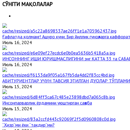
СЎНГГИ МАҚОЛАЛАР
Ғафлатда қолманг! Ашуро куни. Бир йиллик гуноҳларга каффорат
Июль 16, 2024
ИНСОННИНГ ИШИ ЮРИШМАСЛИГИНИ энг КАТТА 33 та САБА
Июль 16, 2024
АБИТУРИЕНТЛАР УЧУН ТАВСИЯ ЭТИЛГАН ДУОЛАР ТЎПЛАМИ
Июль 15, 2024
Инсонпарварлик ёрдамини уюштирган саҳоба
Июль 15, 2024
“Ҳизр”ми ёки “тақдир”ми?