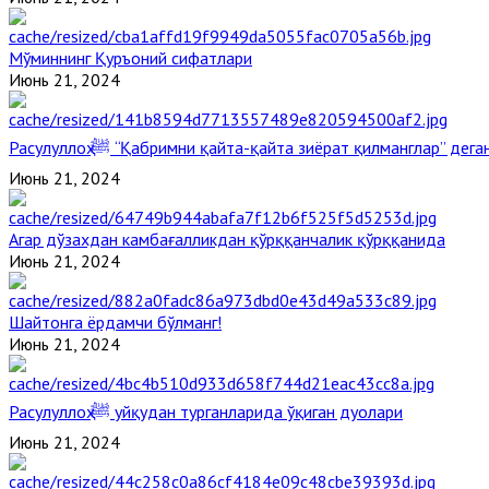
Мўминнинг Қуръоний сифатлари
Июнь 21, 2024
Расулуллоҳ ﷺ “Қабримни қайта-қайта зиёрат қилманглар” де
Июнь 21, 2024
Агар дўзахдан камбағалликдан қўрққанчалик қўрққанида
Июнь 21, 2024
Шайтонга ёрдамчи бўлманг!
Июнь 21, 2024
Расулуллоҳ ﷺ уйқудан турганларида ўқиган дуолари
Июнь 21, 2024