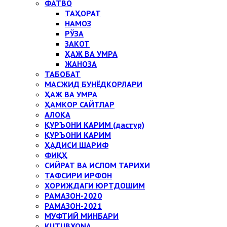
ФАТВО
ТАҲОРАТ
НАМОЗ
РЎЗА
ЗАКОТ
ҲАЖ ВА УМРА
ЖАНОЗА
ТАБОБАТ
МАСЖИД БУНЁДКОРЛАРИ
ҲАЖ ВА УМРА
ҲАМКОР САЙТЛАР
АЛОҚА
ҚУРЪОНИ КАРИМ (дастур)
ҚУРЪОНИ КАРИМ
ҲАДИСИ ШАРИФ
ФИҚҲ
СИЙРАТ ВА ИСЛОМ ТАРИХИ
ТАФСИРИ ИРФОН
ХОРИЖДАГИ ЮРТДОШИМ
РАМАЗОН-2020
РАМАЗОН-2021
МУФТИЙ МИНБАРИ
KUTUBXONA