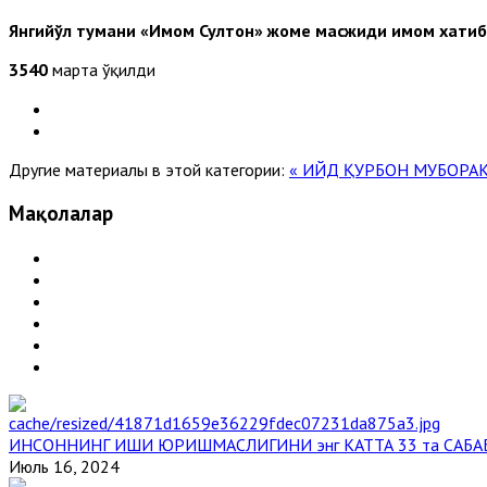
Янгийўл тумани «
Имом Султон
» жоме масжиди
имом хати
3540
марта ўқилди
Другие материалы в этой категории:
« ИЙД ҚУРБОН МУБОРА
Мақолалар
ИНСОННИНГ ИШИ ЮРИШМАСЛИГИНИ энг КАТТА 33 та САБА
Июль 16, 2024