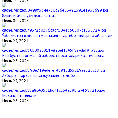
Июль 10, 2024
Яхшилигимиз ўзимизга қайтади
Июль 09, 2024
Ўзбекистон ҳожилари маънавият тарғиботчиларига айланади
Июнь 27, 2024
Матбуот ва оммавий ахборот воситалари ходимларига
Июнь 26, 2024
Ахборот тарқатиш ва журналист одоби
Июнь 27, 2024
Гиёҳвандлик иллати
Июнь 26, 2024