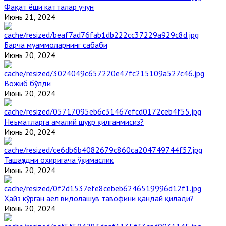
Фақат ёши катталар учун
Июнь 21, 2024
Барча муаммоларнинг сабаби
Июнь 20, 2024
Вожиб бўлди
Июнь 20, 2024
Неъматларга амалий шукр қилганмисиз?
Июнь 20, 2024
Ташаҳҳудни охиригача ўқимаслик
Июнь 20, 2024
Ҳайз кўрган аёл видолашув тавофини қандай қилади?
Июнь 20, 2024