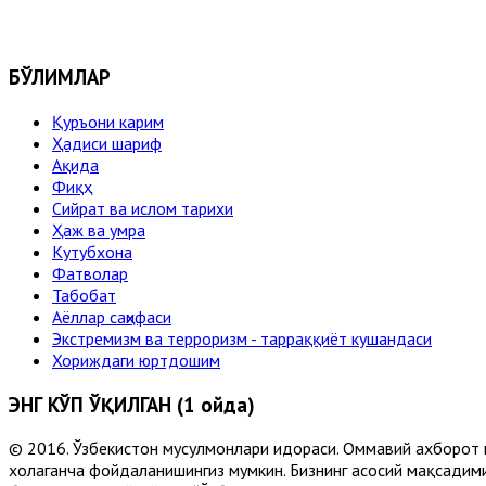
БЎЛИМЛАР
Қуръони карим
Ҳадиси шариф
Ақида
Фиқҳ
Сийрат ва ислом тарихи
Ҳаж ва умра
Кутубхона
Фатволар
Табобат
Аёллар саҳифаси
Экстремизм ва терроризм - тарраққиёт кушандаси
Хориждаги юртдошим
ЭНГ КЎП ЎҚИЛГАН (1 ойда)
© 2016. Ўзбекистон мусулмонлари идораси. Оммавий ахборот 
хоҳлаганча фойдаланишингиз мумкин. Бизнинг асосий мақсадими