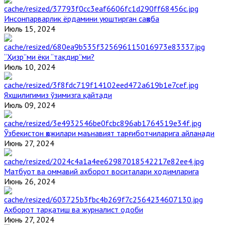
Инсонпарварлик ёрдамини уюштирган саҳоба
Июль 15, 2024
“Ҳизр”ми ёки “тақдир”ми?
Июль 10, 2024
Яхшилигимиз ўзимизга қайтади
Июль 09, 2024
Ўзбекистон ҳожилари маънавият тарғиботчиларига айланади
Июнь 27, 2024
Матбуот ва оммавий ахборот воситалари ходимларига
Июнь 26, 2024
Ахборот тарқатиш ва журналист одоби
Июнь 27, 2024