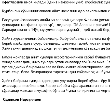
офатлардан ҳимоя қилади. Ҳайит намозини ўқиб, қурбонлик сўй
Қурбонлик сўйишнинг аввали ҳайит намозини адо этилганидан сўн
Расулуллоҳ (соллаллоҳу алайҳи ва саллам) қизлари Фотима (розия
гуноҳларинг мағфират қилинур”, - дедилар. “Эй Аллоҳнинг расули
Сарвари коинот: “Йўқ, мусулмонларга умумий”, - деб жавоб бер
Ҳайит хурсандчилик байрамидир. Ушбу байрамда ота-она ва фар
бериб қалбларига сурур бағишлаш динимиз тарғиб қилган ама
Ҳайит куни динимизда рухсат этилган, кўнгилни кўтарадиган б
Баъзи жойларда ҳайит кунлари исрофгарчиликка сабаб бўладига
хонадонлардаги, никоҳ тўйлари ўтган оилалардаги “янги ҳайит”
хурсандчилик байрамини аза ва йиғи-сиғига айлантиришлар мус
етим-есир, бева-бечораларга тарқатишдан хайрлироқ иш бўлма
Ҳайит байрами кунида қариндош-уруғларни бориб кўриш, ёру б
амаллардан ҳисобланади. Бирор сабабга кўра аразлашган, гина-
сўрасалар мақсадга мувофиқ бўлади. Чунки кечиримли ва меҳр-ш
Одилжон Нарзуллаев