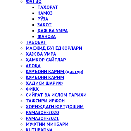
ФАТВО
ТАҲОРАТ
НАМОЗ
РЎЗА
ЗАКОТ
ҲАЖ ВА УМРА
ЖАНОЗА
ТАБОБАТ
МАСЖИД БУНЁДКОРЛАРИ
ҲАЖ ВА УМРА
ҲАМКОР САЙТЛАР
АЛОҚА
ҚУРЪОНИ КАРИМ (дастур)
ҚУРЪОНИ КАРИМ
ҲАДИСИ ШАРИФ
ФИҚҲ
СИЙРАТ ВА ИСЛОМ ТАРИХИ
ТАФСИРИ ИРФОН
ХОРИЖДАГИ ЮРТДОШИМ
РАМАЗОН-2020
РАМАЗОН-2021
МУФТИЙ МИНБАРИ
KUTUBXONA