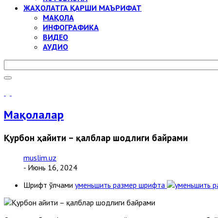
ЖАҲОЛАТГА ҚАРШИ МАЪРИФАТ
МАҚОЛА
ИНФОГРАФИКА
ВИДЕО
АУДИО
Мақолалар
Қурбон ҳайити – қалблар шодлиги байрами
muslim.uz
- Июнь 16, 2024
Шрифт ўлчами
уменьшить размер шрифта