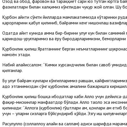
Озод ва обод, фаровон ва тараққиёт сари юз тутган юртга байра
фазилатлари билан халқимиз кўнглидан чуқур жой олган. Шу б
Қурбон ҳайити сўнгги йилларда мамлакатимизда кўтаринки руҳд
қарорларини қабул қилиниб, байрамни кенг нишонлаш вазифла
Одатда ҳайит кунида ҳамма бир-бирини улуғ кун билан самимий
қариндош-уруғларимиз ва ёру биродарларимизни, беморларни бо
Қурбонлик қилиш Яратганнинг берган неъматларининг шукронас
намоён этади.
Набий алайҳиссалом: “Кимки хурсандчилик билан савоб умидида
қилганлар.
Бу улуғ байрам кунлари кўнгилларимиз равшан, кайфиятларимиз 
адо этганимиздан сўнг қурбонлик амалини бажаришга киришил
Қурбонлик қилиш бошқа ибодатлар каби Аллоҳ учун дейилса-да,
фақир-мискинлар манфаатдор бўлади. Аллоҳ таоло эса инсонни
қилинади: “Аллоҳга (қурбонлик) гўштлари ҳам, қонлари ҳам етиб 
учун – уларни сизларга бўйсундириб қўйди. Эзгу иш қилувчиларг
Расулуллоҳ (соллаллоҳу алайҳи ва саллам) ҳадиси шарифда мар