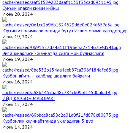
Сунъий ипакли кийим кийиш
Июнь 20, 2024
Юртингиз олимлари олдида бутун Ислом олами қарздордир
Июнь 19, 2024
Энг ачинарлиси - жаннатда сизга жой бўлмаслиги!
Июнь 19, 2024
Қурбон ҳайити – қалблар шодлиги байрами
Июнь 16, 2024
ИЙД ҚУРБОН МУБОРАК!
Июнь 15, 2024
Қурбонлик қилинаётганда ўқиладиган 5 дуо
Июнь 14, 2024