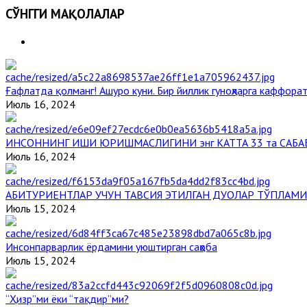
СЎНГГИ МАҚОЛАЛАР
Ғафлатда қолманг! Ашуро куни. Бир йиллик гуноҳларга каффорат
Июль 16, 2024
ИНСОННИНГ ИШИ ЮРИШМАСЛИГИНИ энг КАТТА 33 та САБА
Июль 16, 2024
АБИТУРИЕНТЛАР УЧУН ТАВСИЯ ЭТИЛГАН ДУОЛАР ТЎПЛАМИ
Июль 15, 2024
Инсонпарварлик ёрдамини уюштирган саҳоба
Июль 15, 2024
“Ҳизр”ми ёки “тақдир”ми?