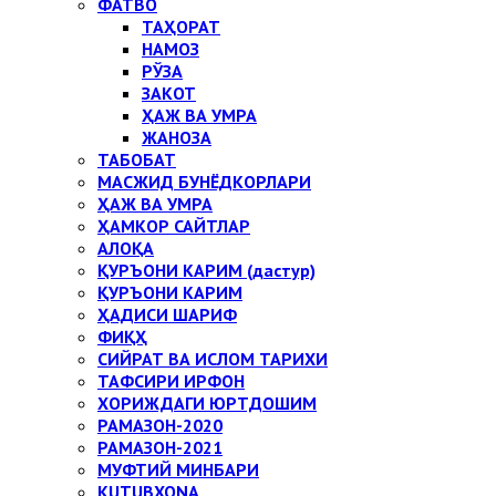
ФАТВО
ТАҲОРАТ
НАМОЗ
РЎЗА
ЗАКОТ
ҲАЖ ВА УМРА
ЖАНОЗА
ТАБОБАТ
МАСЖИД БУНЁДКОРЛАРИ
ҲАЖ ВА УМРА
ҲАМКОР САЙТЛАР
АЛОҚА
ҚУРЪОНИ КАРИМ (дастур)
ҚУРЪОНИ КАРИМ
ҲАДИСИ ШАРИФ
ФИҚҲ
СИЙРАТ ВА ИСЛОМ ТАРИХИ
ТАФСИРИ ИРФОН
ХОРИЖДАГИ ЮРТДОШИМ
РАМАЗОН-2020
РАМАЗОН-2021
МУФТИЙ МИНБАРИ
KUTUBXONA