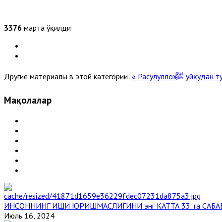
3376
марта ўқилди
Другие материалы в этой категории:
« Расулуллоҳ ﷺ
Мақолалар
ИНСОННИНГ ИШИ ЮРИШМАСЛИГИНИ энг КАТТА 33 та САБА
Июль 16, 2024