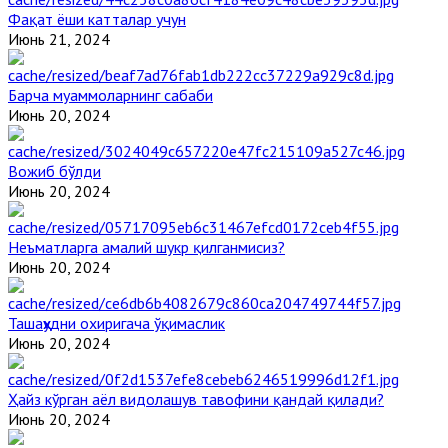
Фақат ёши катталар учун
Июнь 21, 2024
Барча муаммоларнинг сабаби
Июнь 20, 2024
Вожиб бўлди
Июнь 20, 2024
Неъматларга амалий шукр қилганмисиз?
Июнь 20, 2024
Ташаҳҳудни охиригача ўқимаслик
Июнь 20, 2024
Ҳайз кўрган аёл видолашув тавофини қандай қилади?
Июнь 20, 2024