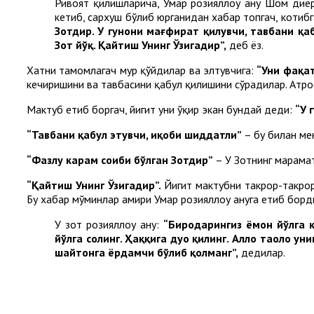
Ривоят қилишларича, Умар розияллоҳу анҳу Шом диёр
кетиб, сархуш бўлиб юрганидан хабар топгач, котиб
Зотдир. У гуноҳни мағфират қилувчи, тавбани қа
Зот йўқ. Қайтиш Унинг Ўзигадир”,
деб ёз.
Хатни тамомлагач муҳр қўйдилар ва элтувчига:
“Уни фақат
кечиришини ва тавбасини қабул қилишини сўрадилар. Атро
Мактуб етиб боргач, йигит уни ўқир экан бундай деди:
“У 
“Тавбани қабул этувчи, иқоби шиддатли”
– бу билан ме
“Фазлу карам соҳиби бўлган Зотдир”
– У Зотнинг марҳамат
“Қайтиш Унинг Ўзигадир”.
Йигит мактубни такрор-такрор 
Бу хабар мўминлар амири Умар розияллоҳу анҳуга етиб борд
У зот розияллоҳу анҳу:
“Биродарингиз ёмон йўлга 
йўлга солинг. Ҳаққига дуо қилинг. Аллоҳ
таоло уни
шайтонга ёрдамчи бўлиб қолманг”,
дедилар.