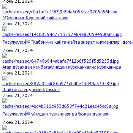
Июнь 21, 2024
Мўминнинг Қуръоний сифатлари
Июнь 21, 2024
Расулуллоҳ ﷺ “Қабримни қайта-қайта зиёрат қилманглар” де
Июнь 21, 2024
Агар дўзахдан камбағалликдан қўрққанчалик қўрққанида
Июнь 21, 2024
Шайтонга ёрдамчи бўлманг!
Июнь 21, 2024
Расулуллоҳ ﷺ уйқудан турганларида ўқиган дуолари
Июнь 21, 2024