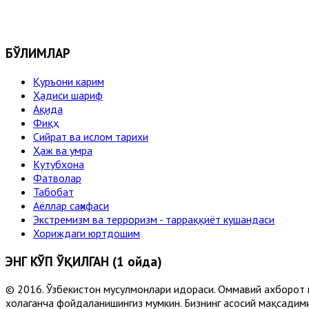
БЎЛИМЛАР
Қуръони карим
Ҳадиси шариф
Ақида
Фиқҳ
Сийрат ва ислом тарихи
Ҳаж ва умра
Кутубхона
Фатволар
Табобат
Аёллар саҳифаси
Экстремизм ва терроризм - тарраққиёт кушандаси
Хориждаги юртдошим
ЭНГ КЎП ЎҚИЛГАН (1 ойда)
© 2016. Ўзбекистон мусулмонлари идораси. Оммавий ахборот 
хоҳлаганча фойдаланишингиз мумкин. Бизнинг асосий мақсадими