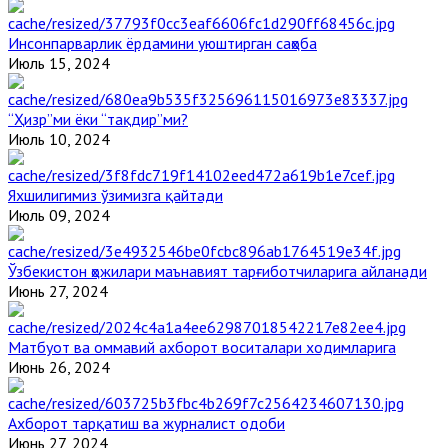
Инсонпарварлик ёрдамини уюштирган саҳоба
Июль 15, 2024
“Ҳизр”ми ёки “тақдир”ми?
Июль 10, 2024
Яхшилигимиз ўзимизга қайтади
Июль 09, 2024
Ўзбекистон ҳожилари маънавият тарғиботчиларига айланади
Июнь 27, 2024
Матбуот ва оммавий ахборот воситалари ходимларига
Июнь 26, 2024
Ахборот тарқатиш ва журналист одоби
Июнь 27, 2024