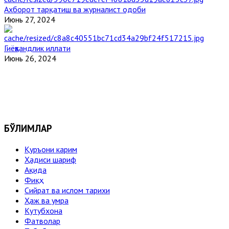
Ахборот тарқатиш ва журналист одоби
Июнь 27, 2024
Гиёҳвандлик иллати
Июнь 26, 2024
БЎЛИМЛАР
Қуръони карим
Ҳадиси шариф
Ақида
Фиқҳ
Сийрат ва ислом тарихи
Ҳаж ва умра
Кутубхона
Фатволар