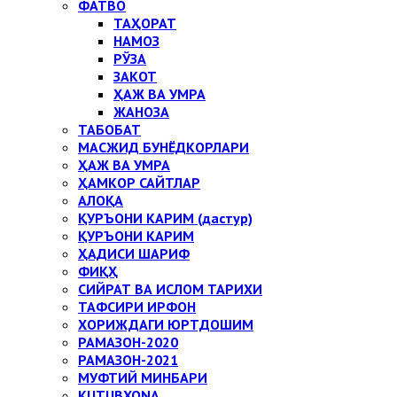
ФАТВО
ТАҲОРАТ
НАМОЗ
РЎЗА
ЗАКОТ
ҲАЖ ВА УМРА
ЖАНОЗА
ТАБОБАТ
МАСЖИД БУНЁДКОРЛАРИ
ҲАЖ ВА УМРА
ҲАМКОР САЙТЛАР
АЛОҚА
ҚУРЪОНИ КАРИМ (дастур)
ҚУРЪОНИ КАРИМ
ҲАДИСИ ШАРИФ
ФИҚҲ
СИЙРАТ ВА ИСЛОМ ТАРИХИ
ТАФСИРИ ИРФОН
ХОРИЖДАГИ ЮРТДОШИМ
РАМАЗОН-2020
РАМАЗОН-2021
МУФТИЙ МИНБАРИ
KUTUBXONA