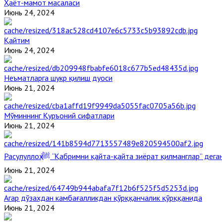
Ҳаёт-мамот масаласи
Июнь 24, 2024
Қайтим
Июнь 24, 2024
Неъматларга шукр қилиш дуоси
Июнь 21, 2024
Мўминнинг Қуръоний сифатлари
Июнь 21, 2024
Расулуллоҳ ﷺ “Қабримни қайта-қайта зиёрат қилманглар” де
Июнь 21, 2024
Агар дўзахдан камбағалликдан қўрққанчалик қўрққанида
Июнь 21, 2024