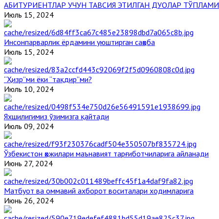
АБИТУРИЕНТЛАР УЧУН ТАВСИЯ ЭТИЛГАН ДУОЛАР ТЎПЛАМИ
Июль 15, 2024
Инсонпарварлик ёрдамини уюштирган саҳоба
Июль 15, 2024
“Ҳизр”ми ёки “тақдир”ми?
Июль 10, 2024
Яхшилигимиз ўзимизга қайтади
Июль 09, 2024
Ўзбекистон ҳожилари маънавият тарғиботчиларига айланади
Июнь 27, 2024
Матбуот ва оммавий ахборот воситалари ходимларига
Июнь 26, 2024