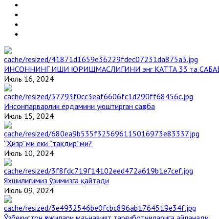
ИНСОННИНГ ИШИ ЮРИШМАСЛИГИНИ энг КАТТА 33 та САБА
Июль 16, 2024
Инсонпарварлик ёрдамини уюштирган саҳоба
Июль 15, 2024
“Ҳизр”ми ёки “тақдир”ми?
Июль 10, 2024
Яхшилигимиз ўзимизга қайтади
Июль 09, 2024
Ўзбекистон ҳожилари маънавият тарғиботчиларига айланади