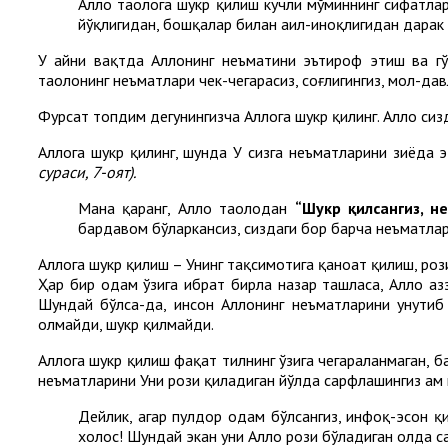
Аллоҳ таолога шукр қилиш кучли мўминнинг сифатла
йўқлигидан, бошқалар билан аҳил-иноқлигидан дарак
У айни вақтда Аллоҳнинг неъматини эътироф этиш ва г
таолонинг неъматлари чек-чегарасиз, соғлигингиз, мол-дав
Фурсат топдим дегунингизча Аллоҳга шукр қилинг. Аллоҳ сиз
Аллоҳга шукр қилинг, шунда У сизга неъматларини зиёда э
сураси
,
7-оят)
.
Мана қаранг, Аллоҳ таолодан
“Шукр қилсангиз, н
бардавом бўларкансиз, сиздаги бор барча неъматла
Аллоҳга шукр қилиш – Унинг тақсимотига қаноат қилиш, роз
Ҳар бир одам ўзига ибрат бирла назар ташласа, Аллоҳ а
Шундай бўлса-да, инсон Аллоҳнинг неъматларини унути
олмайди, шукр қилмайди.
Аллоҳга шукр қилиш фақат тилнинг ўзига чегараланмаган, б
неъматларини Уни рози қиладиган йўлда сарфлашингиз ҳам 
Дейлик, агар пулдор одам бўлсангиз, инфоқ-эҳсон қ
холос! Шундай экан уни Аллоҳ рози бўладиган ҳолда с