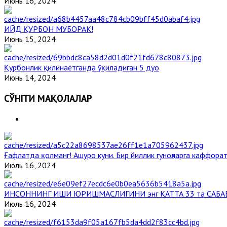
Июнь 16, 2024
ИЙД ҚУРБОН МУБОРАК!
Июнь 15, 2024
Қурбонлик қилинаётганда ўқиладиган 5 дуо
Июнь 14, 2024
СЎНГГИ МАҚОЛАЛАР
Ғафлатда қолманг! Ашуро куни. Бир йиллик гуноҳларга каффорат
Июль 16, 2024
ИНСОННИНГ ИШИ ЮРИШМАСЛИГИНИ энг КАТТА 33 та САБА
Июль 16, 2024