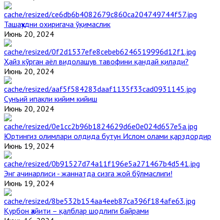
Ташаҳҳудни охиригача ўқимаслик
Июнь 20, 2024
Ҳайз кўрган аёл видолашув тавофини қандай қилади?
Июнь 20, 2024
Сунъий ипакли кийим кийиш
Июнь 20, 2024
Юртингиз олимлари олдида бутун Ислом олами қарздордир
Июнь 19, 2024
Энг ачинарлиси - жаннатда сизга жой бўлмаслиги!
Июнь 19, 2024
Қурбон ҳайити – қалблар шодлиги байрами