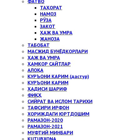
ФАТВО
ТАҲОРАТ
НАМОЗ
РЎЗА
ЗАКОТ
ҲАЖ ВА УМРА
ЖАНОЗА
ТАБОБАТ
МАСЖИД БУНЁДКОРЛАРИ
ҲАЖ ВА УМРА
ҲАМКОР САЙТЛАР
АЛОҚА
ҚУРЪОНИ КАРИМ (дастур)
ҚУРЪОНИ КАРИМ
ҲАДИСИ ШАРИФ
ФИҚҲ
СИЙРАТ ВА ИСЛОМ ТАРИХИ
ТАФСИРИ ИРФОН
ХОРИЖДАГИ ЮРТДОШИМ
РАМАЗОН-2020
РАМАЗОН-2021
МУФТИЙ МИНБАРИ
KUTUBXONA