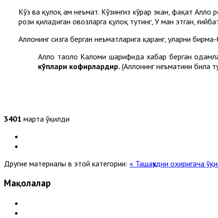
Кўз ва қулоқ ҳам неъмат. Кўзингиз кўрар экан, фақат Аллоҳ
рози қиладиган овозларга қулоқ тутинг, У ман этган, ғийба
Аллоҳнинг сизга берган неъматларига қаранг, уларни бирма-
Аллоҳ таоло Каломи шарифида хабар берган одамл
кўплари кофирлардир.
(Аллоҳнинг неъматини била т
3401
марта ўқилди
Другие материалы в этой категории:
« Ташаҳҳудни охиригача ў
Мақолалар