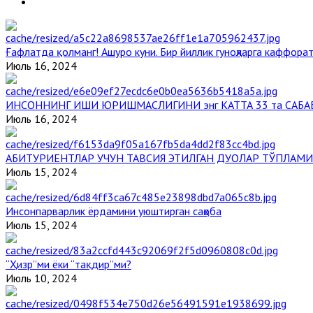
Ғафлатда қолманг! Ашуро куни. Бир йиллик гуноҳларга каффорат
Июль 16, 2024
ИНСОННИНГ ИШИ ЮРИШМАСЛИГИНИ энг КАТТА 33 та САБА
Июль 16, 2024
АБИТУРИЕНТЛАР УЧУН ТАВСИЯ ЭТИЛГАН ДУОЛАР ТЎПЛАМИ
Июль 15, 2024
Инсонпарварлик ёрдамини уюштирган саҳоба
Июль 15, 2024
“Ҳизр”ми ёки “тақдир”ми?
Июль 10, 2024