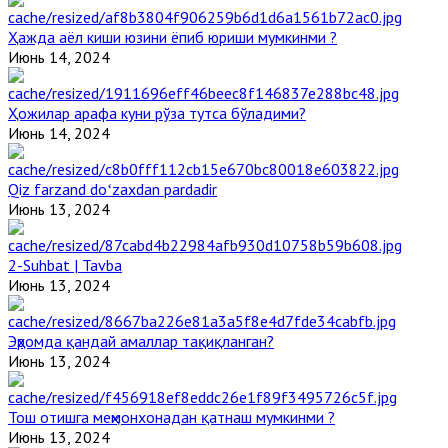
Ҳажда аёл киши юзини ёпиб юриши мумкинми ?
Июнь 14, 2024
Ҳожилар арафа куни рўза тутса бўладими?
Июнь 14, 2024
Qiz farzand doʻzaxdan pardadir
Июнь 13, 2024
2-Suhbat | Tavba
Июнь 13, 2024
Эҳромда қандай амаллар тақиқланган?
Июнь 13, 2024
Тош отишга меҳмонхонадан қатнаш мумкинми ?
Июнь 13, 2024