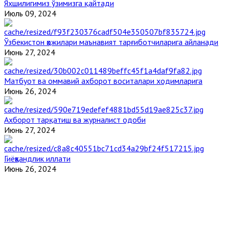
Яхшилигимиз ўзимизга қайтади
Июль 09, 2024
Ўзбекистон ҳожилари маънавият тарғиботчиларига айланади
Июнь 27, 2024
Матбуот ва оммавий ахборот воситалари ходимларига
Июнь 26, 2024
Ахборот тарқатиш ва журналист одоби
Июнь 27, 2024
Гиёҳвандлик иллати
Июнь 26, 2024