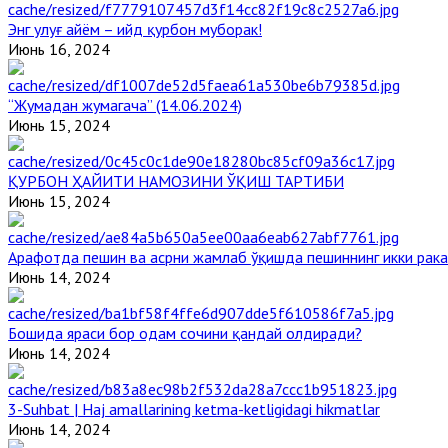
Энг улуғ айём – ийд қурбон муборак!
Июнь 16, 2024
“Жумадан жумагача” (14.06.2024)
Июнь 15, 2024
ҚУРБОН ҲАЙИТИ НАМОЗИНИ ЎҚИШ ТАРТИБИ
Июнь 15, 2024
Арафотда пешин ва асрни жамлаб ўқишда пешиннинг икки рака
Июнь 14, 2024
Бошида яраси бор одам сочини қандай олдиради?
Июнь 14, 2024
3-Suhbat | Haj amallarining ketma-ketligidagi hikmatlar
Июнь 14, 2024