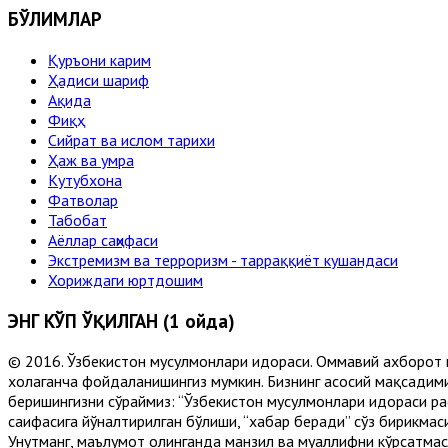
БЎЛИМЛАР
Қуръони карим
Ҳадиси шариф
Ақида
Фиқҳ
Сийрат ва ислом тарихи
Ҳаж ва умра
Кутубхона
Фатволар
Табобат
Аёллар саҳифаси
Экстремизм ва терроризм - тарраққиёт кушандаси
Хориждаги юртдошим
ЭНГ КЎП ЎҚИЛГАН (1 ойда)
© 2016. Ўзбекистон мусулмонлари идораси. Оммавий ахборот 
хоҳлаганча фойдаланишингиз мумкин. Бизнинг асосий мақсадими
беришингизни сўраймиз: “Ўзбекистон мусулмонлари идораси рас
саҳифасига йўналтирилган бўлиши, “хабар беради” сўз бирикмас
Унутманг, маълумот олинганда манзил ва муаллифни кўрсатмасл