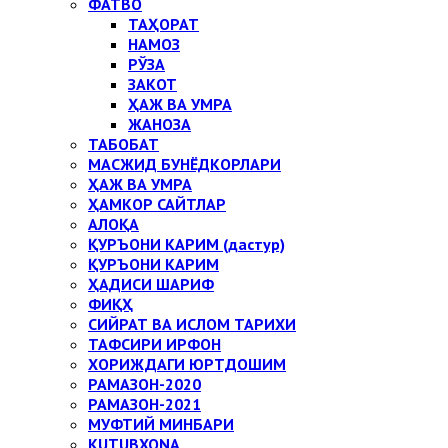
ФАТВО
ТАҲОРАТ
НАМОЗ
РЎЗА
ЗАКОТ
ҲАЖ ВА УМРА
ЖАНОЗА
ТАБОБАТ
МАСЖИД БУНЁДКОРЛАРИ
ҲАЖ ВА УМРА
ҲАМКОР САЙТЛАР
АЛОҚА
ҚУРЪОНИ КАРИМ (дастур)
ҚУРЪОНИ КАРИМ
ҲАДИСИ ШАРИФ
ФИҚҲ
СИЙРАТ ВА ИСЛОМ ТАРИХИ
ТАФСИРИ ИРФОН
ХОРИЖДАГИ ЮРТДОШИМ
РАМАЗОН-2020
РАМАЗОН-2021
МУФТИЙ МИНБАРИ
KUTUBXONA