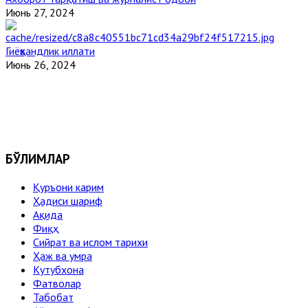
Июнь 27, 2024
Гиёҳвандлик иллати
Июнь 26, 2024
БЎЛИМЛАР
Қуръони карим
Ҳадиси шариф
Ақида
Фиқҳ
Сийрат ва ислом тарихи
Ҳаж ва умра
Кутубхона
Фатволар
Табобат