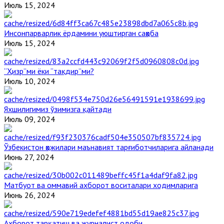
Июль 15, 2024
Инсонпарварлик ёрдамини уюштирган саҳоба
Июль 15, 2024
“Ҳизр”ми ёки “тақдир”ми?
Июль 10, 2024
Яхшилигимиз ўзимизга қайтади
Июль 09, 2024
Ўзбекистон ҳожилари маънавият тарғиботчиларига айланади
Июнь 27, 2024
Матбуот ва оммавий ахборот воситалари ходимларига
Июнь 26, 2024
Ахборот тарқатиш ва журналист одоби