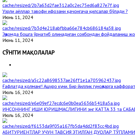
Узрли аёллар тавофи ифозани қачонгача қилсалар бўлади ?
Июнь 11, 2024
Эҳромда бошга ўрнатиб олинадиган соябондан фойдаланиш жо
Июнь 11, 2024
СЎНГГИ МАҚОЛАЛАР
Ғафлатда қолманг! Ашуро куни. Бир йиллик гуноҳларга каффорат
Июль 16, 2024
ИНСОННИНГ ИШИ ЮРИШМАСЛИГИНИ энг КАТТА 33 та САБА
Июль 16, 2024
АБИТУРИЕНТЛАР УЧУН ТАВСИЯ ЭТИЛГАН ДУОЛАР ТЎПЛАМИ