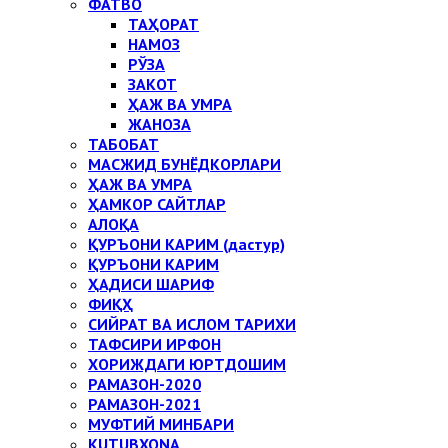
ФАТВО
ТАҲОРАТ
НАМОЗ
РЎЗА
ЗАКОТ
ҲАЖ ВА УМРА
ЖАНОЗА
ТАБОБАТ
МАСЖИД БУНЁДКОРЛАРИ
ҲАЖ ВА УМРА
ҲАМКОР САЙТЛАР
АЛОҚА
ҚУРЪОНИ КАРИМ (дастур)
ҚУРЪОНИ КАРИМ
ҲАДИСИ ШАРИФ
ФИҚҲ
СИЙРАТ ВА ИСЛОМ ТАРИХИ
ТАФСИРИ ИРФОН
ХОРИЖДАГИ ЮРТДОШИМ
РАМАЗОН-2020
РАМАЗОН-2021
МУФТИЙ МИНБАРИ
KUTUBXONA