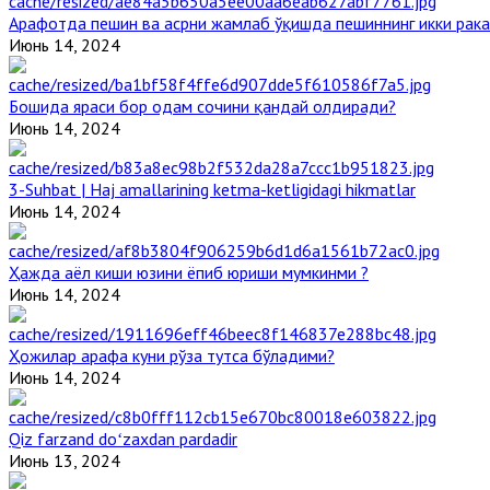
Арафотда пешин ва асрни жамлаб ўқишда пешиннинг икки рака
Июнь 14, 2024
Бошида яраси бор одам сочини қандай олдиради?
Июнь 14, 2024
3-Suhbat | Haj amallarining ketma-ketligidagi hikmatlar
Июнь 14, 2024
Ҳажда аёл киши юзини ёпиб юриши мумкинми ?
Июнь 14, 2024
Ҳожилар арафа куни рўза тутса бўладими?
Июнь 14, 2024
Qiz farzand doʻzaxdan pardadir
Июнь 13, 2024