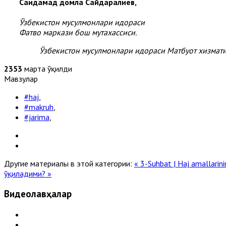
Саидаҳмад домла Сайдаралиев,
Ўзбекистон мусулмонлари идораси
Фатво маркази бош мутахассиси.
Ўзбекистон мусулмонлари идораси Матбуот хизмат
2353
марта ўқилди
Мавзулар
#haj
,
#makruh
,
#jarima
,
Другие материалы в этой категории:
« 3-Suhbat | Haj amallarin
ўқиладими? »
Видеолавҳалар