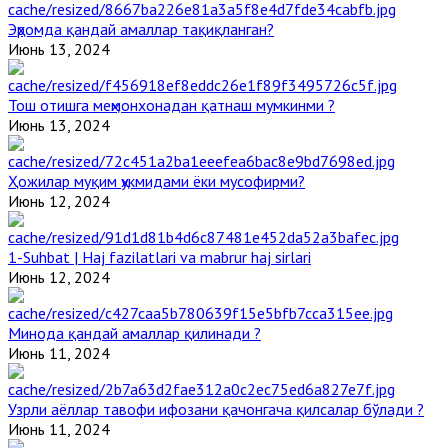
Эҳромда қандай амаллар тақиқланган?
Июнь 13, 2024
Тош отишга меҳмонхонадан қатнаш мумкинми ?
Июнь 13, 2024
Ҳожилар муқим ҳукмидами ёки мусофирми?
Июнь 12, 2024
1-Suhbat | Haj fazilatlari va mabrur haj sirlari
Июнь 12, 2024
Минода қандай амаллар қилинади ?
Июнь 11, 2024
Узрли аёллар тавофи ифозани қачонгача қилсалар бўлади ?
Июнь 11, 2024