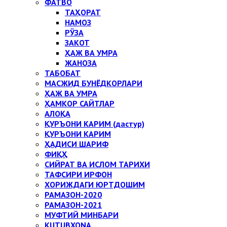
ФАТВО
ТАҲОРАТ
НАМОЗ
РЎЗА
ЗАКОТ
ҲАЖ ВА УМРА
ЖАНОЗА
ТАБОБАТ
МАСЖИД БУНЁДКОРЛАРИ
ҲАЖ ВА УМРА
ҲАМКОР САЙТЛАР
АЛОҚА
ҚУРЪОНИ КАРИМ (дастур)
ҚУРЪОНИ КАРИМ
ҲАДИСИ ШАРИФ
ФИҚҲ
СИЙРАТ ВА ИСЛОМ ТАРИХИ
ТАФСИРИ ИРФОН
ХОРИЖДАГИ ЮРТДОШИМ
РАМАЗОН-2020
РАМАЗОН-2021
МУФТИЙ МИНБАРИ
KUTUBXONA