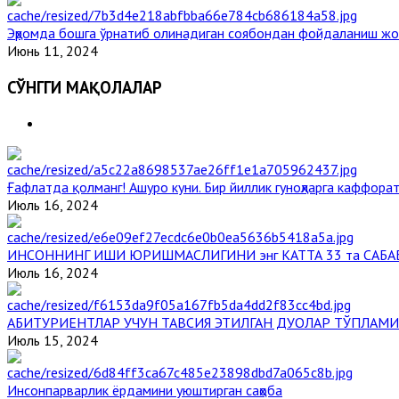
Эҳромда бошга ўрнатиб олинадиган соябондан фойдаланиш жо
Июнь 11, 2024
СЎНГГИ МАҚОЛАЛАР
Ғафлатда қолманг! Ашуро куни. Бир йиллик гуноҳларга каффорат
Июль 16, 2024
ИНСОННИНГ ИШИ ЮРИШМАСЛИГИНИ энг КАТТА 33 та САБА
Июль 16, 2024
АБИТУРИЕНТЛАР УЧУН ТАВСИЯ ЭТИЛГАН ДУОЛАР ТЎПЛАМИ
Июль 15, 2024
Инсонпарварлик ёрдамини уюштирган саҳоба