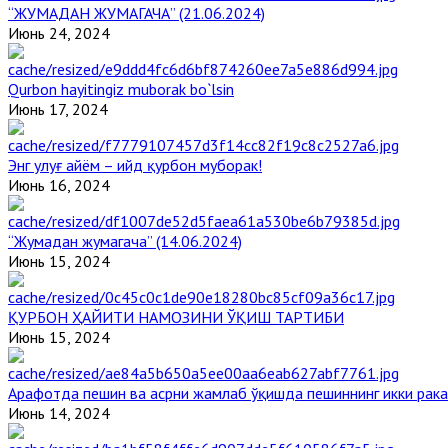
“ЖУМАДАН ЖУМАГАЧА” (21.06.2024)
Июнь 24, 2024
Qurbon hayitingiz muborak bo`lsin
Июнь 17, 2024
Энг улуғ айём – ийд қурбон муборак!
Июнь 16, 2024
“Жумадан жумагача” (14.06.2024)
Июнь 15, 2024
ҚУРБОН ҲАЙИТИ НАМОЗИНИ ЎҚИШ ТАРТИБИ
Июнь 15, 2024
Арафотда пешин ва асрни жамлаб ўқишда пешиннинг икки рака
Июнь 14, 2024