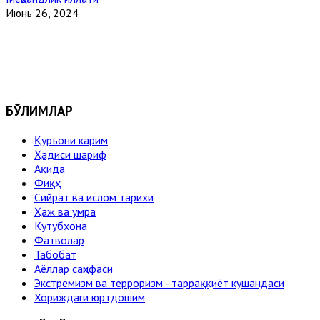
Июнь 26, 2024
БЎЛИМЛАР
Қуръони карим
Ҳадиси шариф
Ақида
Фиқҳ
Сийрат ва ислом тарихи
Ҳаж ва умра
Кутубхона
Фатволар
Табобат
Аёллар саҳифаси
Экстремизм ва терроризм - тарраққиёт кушандаси
Хориждаги юртдошим