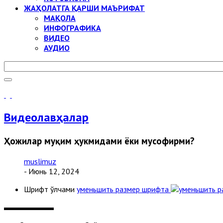
ЖАҲОЛАТГА ҚАРШИ МАЪРИФАТ
МАҚОЛА
ИНФОГРАФИКА
ВИДЕО
АУДИО
Видеолавҳалар
Ҳожилар муқим ҳукмидами ёки мусофирми?
muslimuz
- Июнь 12, 2024
Шрифт ўлчами
уменьшить размер шрифта