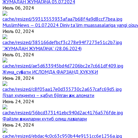
ЖУМАДАН ЖУМАГАЧА 05.07.2024
Июль 06, 2024
MuslimNews — 01.07.2024 Diniy ta’lim muassasalariga yangi o‘qu
Июль 02, 2024
“ЖУМАДАН ЖУМАГАЧА” (28.06.2024)
Июль 01, 2024
Жума_суҳбати ИСЛОМДА ФАРЗАНД ҲУҚУҚИ
Июнь 28, 2024
Гўзал хулқингиз – қабул бўлган ҳаж аломати
Июнь 24, 2024
Файзли ҳожиларни кутиб олиш лаҳзалари
Июнь 24, 2024