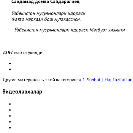
Саидаҳмад домла Сайдаралиев,
Ўзбекистон мусулмонлари идораси
Фатво маркази бош мутахассиси.
Ўзбекистон мусулмонлари идораси Матбуот хизмати
2297
марта ўқилди
Другие материалы в этой категории:
« 1-Suhbat | Haj fazilatlari
Видеолавҳалар