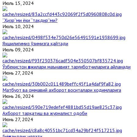
Июль 15, 2024
“Ҳизр”ми ёки “тақдир”ми?
Июль 10, 2024
Яхшилигимиз ўзимизга қайтади
Июль 09, 2024
Ўзбекистон ҳожилари маънавият тарғиботчиларига айланади
Июнь 27, 2024
Матбуот ва оммавий ахборот воситалари ходимларига
Июнь 26, 2024
Ахборот тарқатиш ва журналист одоби
Июнь 27, 2024
Гиёҳвандлик иллати