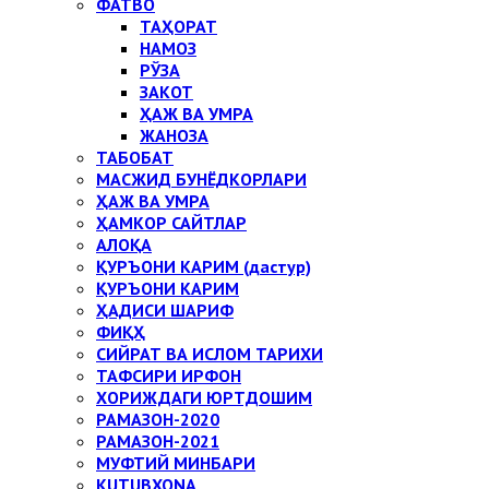
ФАТВО
ТАҲОРАТ
НАМОЗ
РЎЗА
ЗАКОТ
ҲАЖ ВА УМРА
ЖАНОЗА
ТАБОБАТ
МАСЖИД БУНЁДКОРЛАРИ
ҲАЖ ВА УМРА
ҲАМКОР САЙТЛАР
АЛОҚА
ҚУРЪОНИ КАРИМ (дастур)
ҚУРЪОНИ КАРИМ
ҲАДИСИ ШАРИФ
ФИҚҲ
СИЙРАТ ВА ИСЛОМ ТАРИХИ
ТАФСИРИ ИРФОН
ХОРИЖДАГИ ЮРТДОШИМ
РАМАЗОН-2020
РАМАЗОН-2021
МУФТИЙ МИНБАРИ
KUTUBXONA