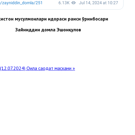
кистон мусулмонлари идораси раиси ўринбосари
Зайниддин домла Эшонқулов
12.07.2024)
Оила саодат маскани »