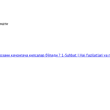
змати
озани қачонгача қилсалар бўлади ?
1-Suhbat | Haj fazilatlari va m