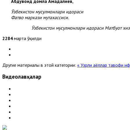
Абдувоҳид домла Аҳмадалиев,
Ўзбекистон мусулмонлари идораси
Фатво маркази мутахассиси.
Ўзбекистон мусулмонлари идораси Матбуот хи
2284
марта ўқилди
Другие материалы в этой категории:
« Узрли аёллар тавофи иф
Видеолавҳалар