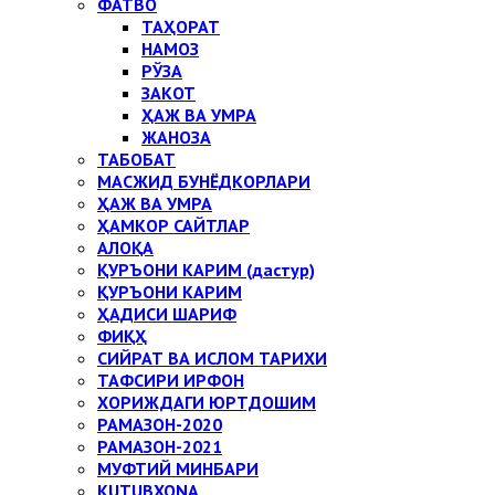
ФАТВО
ТАҲОРАТ
НАМОЗ
РЎЗА
ЗАКОТ
ҲАЖ ВА УМРА
ЖАНОЗА
ТАБОБАТ
МАСЖИД БУНЁДКОРЛАРИ
ҲАЖ ВА УМРА
ҲАМКОР САЙТЛАР
АЛОҚА
ҚУРЪОНИ КАРИМ (дастур)
ҚУРЪОНИ КАРИМ
ҲАДИСИ ШАРИФ
ФИҚҲ
СИЙРАТ ВА ИСЛОМ ТАРИХИ
ТАФСИРИ ИРФОН
ХОРИЖДАГИ ЮРТДОШИМ
РАМАЗОН-2020
РАМАЗОН-2021
МУФТИЙ МИНБАРИ
KUTUBXONA