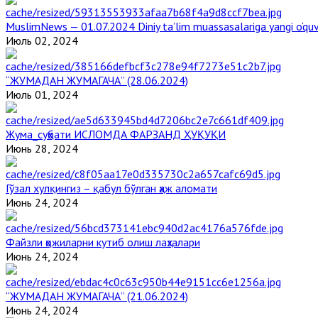
MuslimNews — 01.07.2024 Diniy ta’lim muassasalariga yangi o‘qu
Июль 02, 2024
“ЖУМАДАН ЖУМАГАЧА” (28.06.2024)
Июль 01, 2024
Жума_суҳбати ИСЛОМДА ФАРЗАНД ҲУҚУҚИ
Июнь 28, 2024
Гўзал хулқингиз – қабул бўлган ҳаж аломати
Июнь 24, 2024
Файзли ҳожиларни кутиб олиш лаҳзалари
Июнь 24, 2024
“ЖУМАДАН ЖУМАГАЧА” (21.06.2024)
Июнь 24, 2024