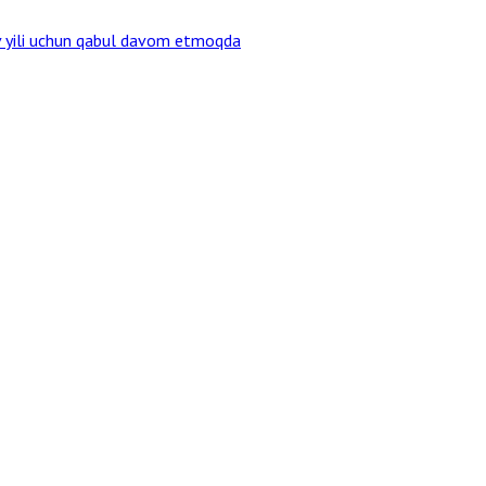
v yili uchun qabul davom etmoqda