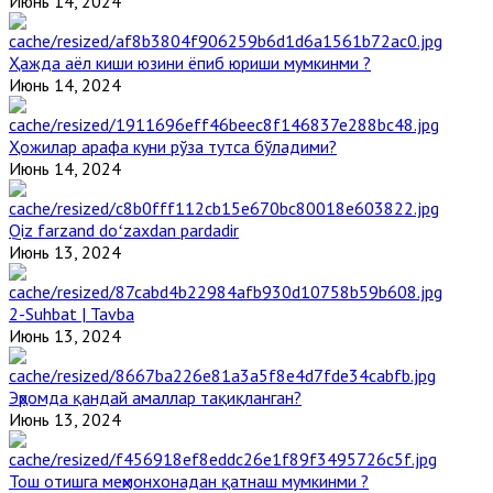
Июнь 14, 2024
Ҳажда аёл киши юзини ёпиб юриши мумкинми ?
Июнь 14, 2024
Ҳожилар арафа куни рўза тутса бўладими?
Июнь 14, 2024
Qiz farzand doʻzaxdan pardadir
Июнь 13, 2024
2-Suhbat | Tavba
Июнь 13, 2024
Эҳромда қандай амаллар тақиқланган?
Июнь 13, 2024
Тош отишга меҳмонхонадан қатнаш мумкинми ?