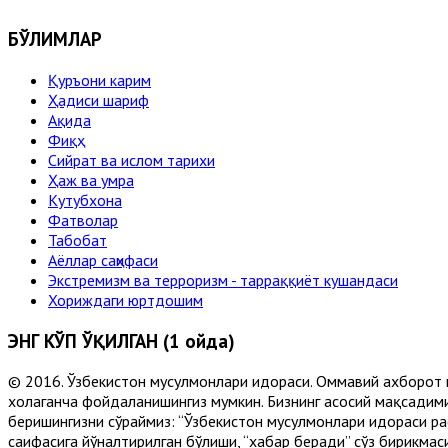
БЎЛИМЛАР
Қуръони карим
Ҳадиси шариф
Ақида
Фиқҳ
Сийрат ва ислом тарихи
Ҳаж ва умра
Кутубхона
Фатволар
Табобат
Аёллар саҳифаси
Экстремизм ва терроризм - тарраққиёт кушандаси
Хориждаги юртдошим
ЭНГ КЎП ЎҚИЛГАН (1 ойда)
© 2016. Ўзбекистон мусулмонлари идораси. Оммавий ахборот 
хоҳлаганча фойдаланишингиз мумкин. Бизнинг асосий мақсадими
беришингизни сўраймиз: “Ўзбекистон мусулмонлари идораси рас
саҳифасига йўналтирилган бўлиши, “хабар беради” сўз бирикмас