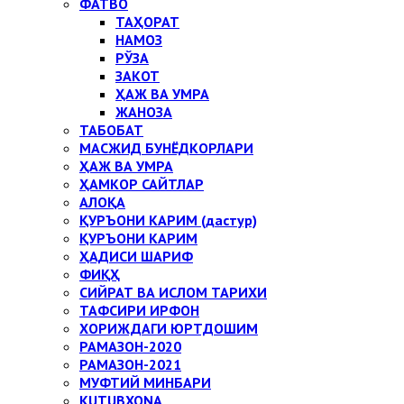
ФАТВО
ТАҲОРАТ
НАМОЗ
РЎЗА
ЗАКОТ
ҲАЖ ВА УМРА
ЖАНОЗА
ТАБОБАТ
МАСЖИД БУНЁДКОРЛАРИ
ҲАЖ ВА УМРА
ҲАМКОР САЙТЛАР
АЛОҚА
ҚУРЪОНИ КАРИМ (дастур)
ҚУРЪОНИ КАРИМ
ҲАДИСИ ШАРИФ
ФИҚҲ
СИЙРАТ ВА ИСЛОМ ТАРИХИ
ТАФСИРИ ИРФОН
ХОРИЖДАГИ ЮРТДОШИМ
РАМАЗОН-2020
РАМАЗОН-2021
МУФТИЙ МИНБАРИ
KUTUBXONA