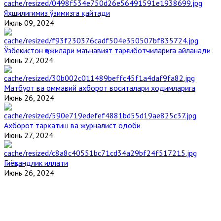
Яхшилигимиз ўзимизга қайтади
Июль 09, 2024
Ўзбекистон ҳожилари маънавият тарғиботчиларига айланади
Июнь 27, 2024
Матбуот ва оммавий ахборот воситалари ходимларига
Июнь 26, 2024
Ахборот тарқатиш ва журналист одоби
Июнь 27, 2024
Гиёҳвандлик иллати
Июнь 26, 2024