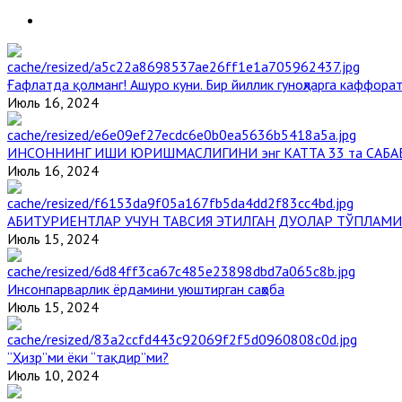
Ғафлатда қолманг! Ашуро куни. Бир йиллик гуноҳларга каффорат
Июль 16, 2024
ИНСОННИНГ ИШИ ЮРИШМАСЛИГИНИ энг КАТТА 33 та САБА
Июль 16, 2024
АБИТУРИЕНТЛАР УЧУН ТАВСИЯ ЭТИЛГАН ДУОЛАР ТЎПЛАМИ
Июль 15, 2024
Инсонпарварлик ёрдамини уюштирган саҳоба
Июль 15, 2024
“Ҳизр”ми ёки “тақдир”ми?
Июль 10, 2024