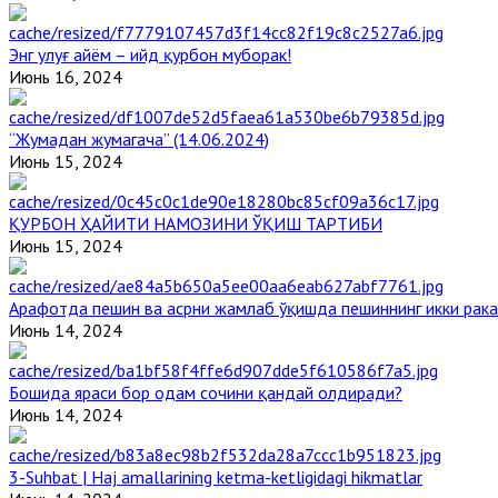
Энг улуғ айём – ийд қурбон муборак!
Июнь 16, 2024
“Жумадан жумагача” (14.06.2024)
Июнь 15, 2024
ҚУРБОН ҲАЙИТИ НАМОЗИНИ ЎҚИШ ТАРТИБИ
Июнь 15, 2024
Арафотда пешин ва асрни жамлаб ўқишда пешиннинг икки рака
Июнь 14, 2024
Бошида яраси бор одам сочини қандай олдиради?
Июнь 14, 2024
3-Suhbat | Haj amallarining ketma-ketligidagi hikmatlar