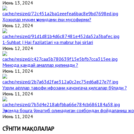
Июнь 13, 2024
Ҳожилар муқим ҳукмидами ёки мусофирми?
Июнь 12, 2024
1-Suhbat | Haj fazilatlari va mabrur haj sirlari
Июнь 12, 2024
Минода қандай амаллар қилинади ?
Июнь 11, 2024
Узрли аёллар тавофи ифозани қачонгача қилсалар бўлади ?
Июнь 11, 2024
Эҳромда бошга ўрнатиб олинадиган соябондан фойдаланиш жо
Июнь 11, 2024
СЎНГГИ МАҚОЛАЛАР