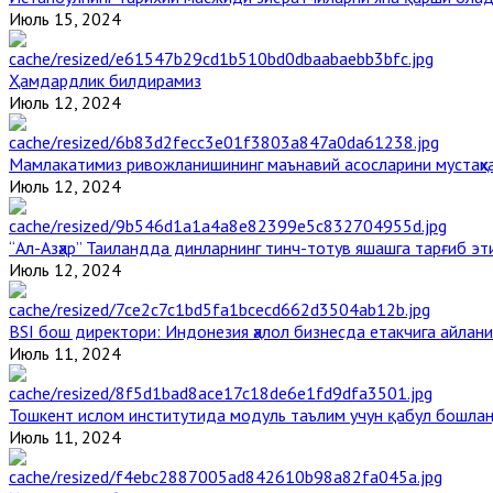
Июль 15, 2024
Ҳамдардлик билдирамиз
Июль 12, 2024
Мамлакатимиз ривожланишининг маънавий асосларини мустаҳка
Июль 12, 2024
“Ал-Азҳар” Таиландда динларнинг тинч-тотув яшашга тарғиб э
Июль 12, 2024
BSI бош директори: Индонезия ҳалол бизнесда етакчига айлани
Июль 11, 2024
Тошкент ислом институтида модуль таълим учун қабул бошла
Июль 11, 2024