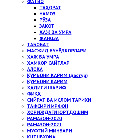
ФАТВО
ТАҲОРАТ
НАМОЗ
РЎЗА
ЗАКОТ
ҲАЖ ВА УМРА
ЖАНОЗА
ТАБОБАТ
МАСЖИД БУНЁДКОРЛАРИ
ҲАЖ ВА УМРА
ҲАМКОР САЙТЛАР
АЛОҚА
ҚУРЪОНИ КАРИМ (дастур)
ҚУРЪОНИ КАРИМ
ҲАДИСИ ШАРИФ
ФИҚҲ
СИЙРАТ ВА ИСЛОМ ТАРИХИ
ТАФСИРИ ИРФОН
ХОРИЖДАГИ ЮРТДОШИМ
РАМАЗОН-2020
РАМАЗОН-2021
МУФТИЙ МИНБАРИ
KUTUBXONA