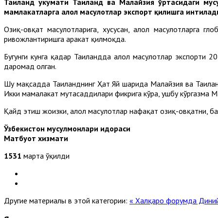
Таиланд ҳукумати Таиланд ва Малайзия ўртасидаги мус
мамлакатларга ҳалол маҳсулотлар экспорт қилишга интилад
Озиқ-овқат маҳсулотларига, хусусан, ҳалол маҳсулотларга 
ривожлантиришга ҳаракат қилмоқда.
Бугунги кунга қадар Таиландда ҳалол маҳсулотлар экспорти 
даромад олган.
Шу мақсадда Таиланднинг Ҳат Яй шаҳрида Малайзия ва Таиланд
Икки мамалакат мутасаддилари фикрига кўра, ушбу кўргазма 
Қайд этиш жоизки, ҳалол маҳсулотлар нафақат озиқ-овқатни, ба
Ўзбекистон мусулмонлари идораси
Матбуот хизмати
1531
марта ўқилди
Другие материалы в этой категории:
« Халқаро форумда Диний