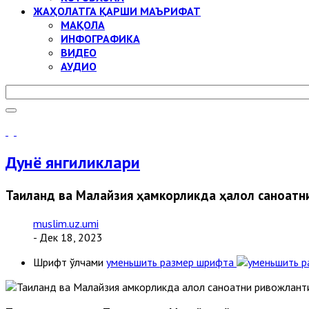
ЖАҲОЛАТГА ҚАРШИ МАЪРИФАТ
МАҚОЛА
ИНФОГРАФИКА
ВИДЕО
АУДИО
Дунё янгиликлари
Таиланд ва Малайзия ҳамкорликда ҳалол саноат
muslim.uz.umi
- Дек 18, 2023
Шрифт ўлчами
уменьшить размер шрифта