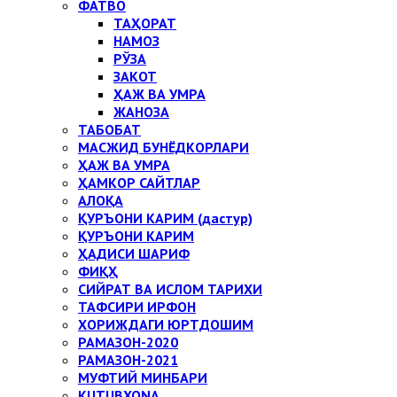
ФАТВО
ТАҲОРАТ
НАМОЗ
РЎЗА
ЗАКОТ
ҲАЖ ВА УМРА
ЖАНОЗА
ТАБОБАТ
МАСЖИД БУНЁДКОРЛАРИ
ҲАЖ ВА УМРА
ҲАМКОР САЙТЛАР
АЛОҚА
ҚУРЪОНИ КАРИМ (дастур)
ҚУРЪОНИ КАРИМ
ҲАДИСИ ШАРИФ
ФИҚҲ
СИЙРАТ ВА ИСЛОМ ТАРИХИ
ТАФСИРИ ИРФОН
ХОРИЖДАГИ ЮРТДОШИМ
РАМАЗОН-2020
РАМАЗОН-2021
МУФТИЙ МИНБАРИ
KUTUBXONA