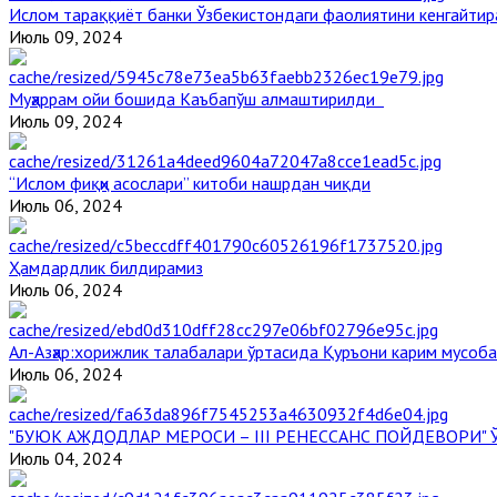
Ислом тараққиёт банки Ўзбекистондаги фаолиятини кенгайти
Июль 09, 2024
Муҳаррам ойи бошида Каъбапўш алмаштирилди
Июль 09, 2024
“Ислом фиқҳи асослари” китоби нашрдан чиқди
Июль 06, 2024
Ҳамдардлик билдирамиз
Июль 06, 2024
Aл-Aзҳар:хорижлик талабалари ўртасида Қуръони карим мусоб
Июль 06, 2024
"БУЮК АЖДОДЛАР МЕРОСИ – III РЕНЕССАНС ПОЙДЕВОРИ
Июль 04, 2024