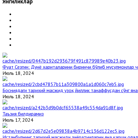
Янгиликлар
Фуат Сезгин: Дунё хариталарини биринчи бўлиб мусулмонлар ч
Июль 18, 2024
Босниядаги тарихий масжид узоқ йиллик танаффусдан сўнг ян
Июль 18, 2024
Таъзия билдирамиз
Июль 17, 2024
Истанбулнинг тарихий масжиди зиёратчиларни яна қарши ола