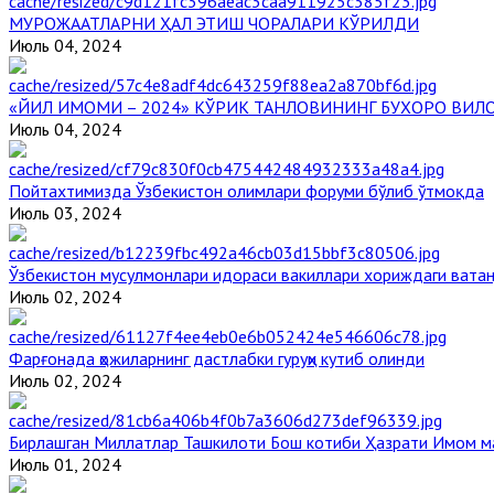
МУРОЖААТЛАРНИ ҲАЛ ЭТИШ ЧОРАЛАРИ КЎРИЛДИ
Июль 04, 2024
«ЙИЛ ИМОМИ – 2024» КЎРИК ТАНЛОВИНИНГ БУХОРО ВИЛ
Июль 04, 2024
Пойтахтимизда Ўзбекистон олимлари форуми бўлиб ўтмоқда
Июль 03, 2024
Ўзбекистон мусулмонлари идораси вакиллари хориждаги вата
Июль 02, 2024
Фарғонада ҳожиларнинг дастлабки гуруҳи кутиб олинди
Июль 02, 2024
Бирлашган Миллатлар Ташкилоти Бош котиби Ҳазрати Имом 
Июль 01, 2024