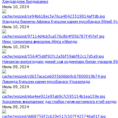
Ҳамдардлик билдирамиз
Июль 10, 2024
Угандада биринчи Aфрика Қуръони карим мусобақаси бўлиб ўт
Июль 10, 2024
Икки томонлама ҳамкорлик йўлга қўйилди
Июль 10, 2024
Наманган вилоятидаги диний соҳа ходимлари билан учрашув бў
Июль 09, 2024
Ливияда Қуръони карим мусобақаси ўтказилади
Июль 09, 2024
Хоразмлик ҳожиларнинг дастлабки гуруҳи юртимизга етиб келди
Июль 09, 2024