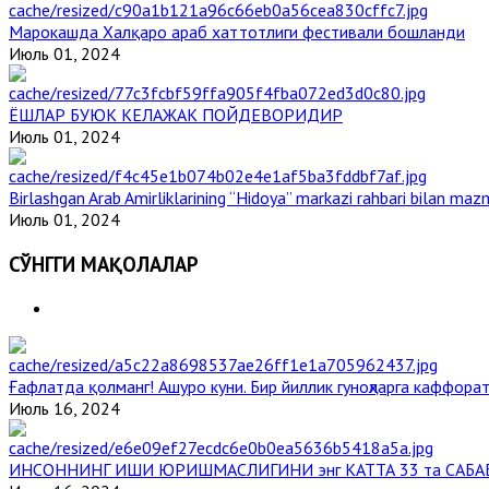
Марокашда Халқаро араб хаттотлиги фестивали бошланди
Июль 01, 2024
ЁШЛАР БУЮК КЕЛАЖАК ПОЙДЕВОРИДИР
Июль 01, 2024
Birlashgan Arab Amirliklarining “Hidoya” markazi rahbari bilan mazm
Июль 01, 2024
СЎНГГИ МАҚОЛАЛАР
Ғафлатда қолманг! Ашуро куни. Бир йиллик гуноҳларга каффорат
Июль 16, 2024
ИНСОННИНГ ИШИ ЮРИШМАСЛИГИНИ энг КАТТА 33 та САБА