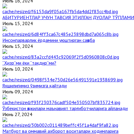
Июль 16, 2024
АБИТУРИЕНТЛАР УЧУН ТАВСИЯ ЭТИЛГАН ДУОЛАР ТЎПЛАМИ
Июль 15, 2024
Инсонпарварлик ёрдамини уюштирган саҳоба
Июль 15, 2024
“Ҳизр”ми ёки “тақдир”ми?
Июль 10, 2024
Яхшилигимиз ўзимизга қайтади
Июль 09, 2024
Ўзбекистон ҳожилари маънавият тарғиботчиларига айланади
Июнь 27, 2024
Матбуот ва оммавий ахборот воситалари ходимларига