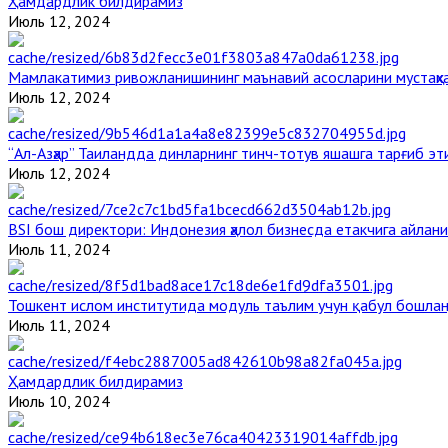
Ҳамдардлик билдирамиз
Июль 12, 2024
Мамлакатимиз ривожланишининг маънавий асосларини мустаҳка
Июль 12, 2024
“Ал-Азҳар” Таиландда динларнинг тинч-тотув яшашга тарғиб э
Июль 12, 2024
BSI бош директори: Индонезия ҳалол бизнесда етакчига айлани
Июль 11, 2024
Тошкент ислом институтида модуль таълим учун қабул бошла
Июль 11, 2024
Ҳамдардлик билдирамиз
Июль 10, 2024