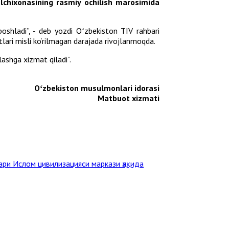
elchixonasining rasmiy ochilish marosimida
oshladi”, - deb yozdi Oʻzbekiston TIV rahbari
lari misli ko‘rilmagan darajada rivojlanmoqda.
ashga xizmat qiladi”.
Oʻzbekiston musulmonlari idorasi
Matbuot xizmati
ри Ислом цивилизацияси маркази ҳақида