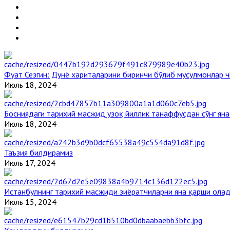
Фуат Сезгин: Дунё хариталарини биринчи бўлиб мусулмонлар ч
Июль 18, 2024
Босниядаги тарихий масжид узоқ йиллик танаффусдан сўнг ян
Июль 18, 2024
Таъзия билдирамиз
Июль 17, 2024
Истанбулнинг тарихий масжиди зиёратчиларни яна қарши ола
Июль 15, 2024