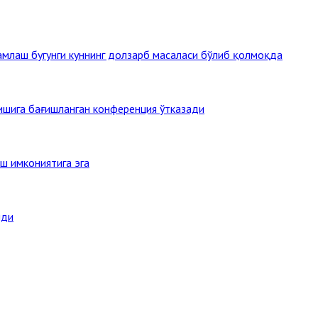
млаш бугунги куннинг долзарб масаласи бўлиб қолмоқда
тишига бағишланган конференция ўтказади
ш имкониятига эга
нди