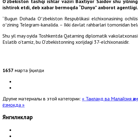
O‘zbekiston tashqi ishlar vaziri Baxtiyor Saidov shu yiln
ishtirok etdi, deb xabar bermoqda “Dunyo” axborot agentligi.
“Bugun Dohada Oʻzbekiston Respublikasi elchixonasining ochilish
oʻzining Telegram-kanalida. – Ikki davlat rahbarlari tomonidan be
Shu yil may oyida Toshkentda Qatarning diplomatik vakolatxonasi 
Eslatib o‘tamiz, bu O‘zbekistonning xorijdagi 37-elchixonasidir.
1657
марта ўқилди
Другие материалы в этой категории:
« Таиланд ва Малайзия ҳ
ёзмоқда »
Янгиликлар