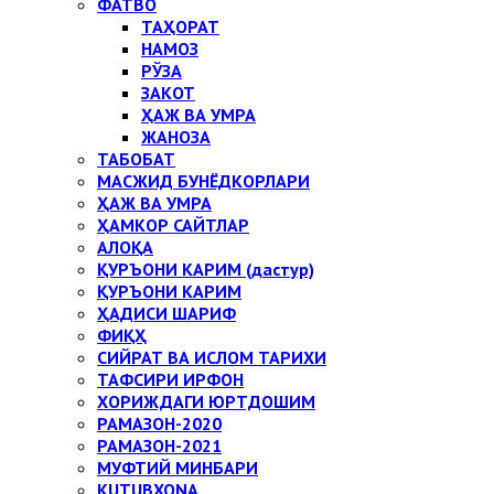
ФАТВО
ТАҲОРАТ
НАМОЗ
РЎЗА
ЗАКОТ
ҲАЖ ВА УМРА
ЖАНОЗА
ТАБОБАТ
МАСЖИД БУНЁДКОРЛАРИ
ҲАЖ ВА УМРА
ҲАМКОР САЙТЛАР
АЛОҚА
ҚУРЪОНИ КАРИМ (дастур)
ҚУРЪОНИ КАРИМ
ҲАДИСИ ШАРИФ
ФИҚҲ
СИЙРАТ ВА ИСЛОМ ТАРИХИ
ТАФСИРИ ИРФОН
ХОРИЖДАГИ ЮРТДОШИМ
РАМАЗОН-2020
РАМАЗОН-2021
МУФТИЙ МИНБАРИ
KUTUBXONA