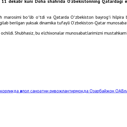
ing 11 dekabr kuni Doha shahrida O‘zbekistonning Qatardagi 
 marosimi boʻlib oʻtdi va Qatarda Oʻzbekiston bayrogʻi hilpira b
lgilab berilgan yuksak dinamika tufayli O‘zbekiston-Qatar munosabat
ochildi. Shubhasiz, bu elchixonalar munosabatlarimizni mustahkaml
амкорликда ҳалол саноатни ривожлантирмоқда
Озарбайжон ОАВла