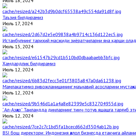
Июль 18, 2024
Таъзия билдирамиз
Июль 17, 2024
Истанбулнинг тарихий масжиди зиёратчиларни яна қарши ола
Июль 15, 2024
Ҳамдардлик билдирамиз
Июль 12, 2024
Мамлакатимиз ривожланишининг маънавий асосларини мустаҳка
Июль 12, 2024
“Ал-Азҳар” Таиландда динларнинг тинч-тотув яшашга тарғиб э
Июль 12, 2024
BSI бош директори: Индонезия ҳалол бизнесда етакчига айлани