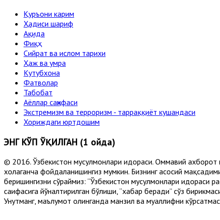
Қуръони карим
Ҳадиси шариф
Ақида
Фиқҳ
Сийрат ва ислом тарихи
Ҳаж ва умра
Кутубхона
Фатволар
Табобат
Аёллар саҳифаси
Экстремизм ва терроризм - тарраққиёт кушандаси
Хориждаги юртдошим
ЭНГ КЎП ЎҚИЛГАН (1 ойда)
© 2016. Ўзбекистон мусулмонлари идораси. Оммавий ахборот 
хоҳлаганча фойдаланишингиз мумкин. Бизнинг асосий мақсадими
беришингизни сўраймиз: “Ўзбекистон мусулмонлари идораси рас
саҳифасига йўналтирилган бўлиши, “хабар беради” сўз бирикмас
Унутманг, маълумот олинганда манзил ва муаллифни кўрсатмасл