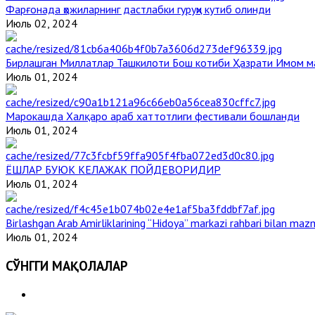
Фарғонада ҳожиларнинг дастлабки гуруҳи кутиб олинди
Июль 02, 2024
Бирлашган Миллатлар Ташкилоти Бош котиби Ҳазрати Имом 
Июль 01, 2024
Марокашда Халқаро араб хаттотлиги фестивали бошланди
Июль 01, 2024
ЁШЛАР БУЮК КЕЛАЖАК ПОЙДЕВОРИДИР
Июль 01, 2024
Birlashgan Arab Amirliklarining “Hidoya” markazi rahbari bilan mazm
Июль 01, 2024
СЎНГГИ МАҚОЛАЛАР