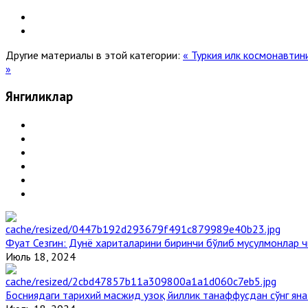
Другие материалы в этой категории:
« Туркия илк космонавти
»
Янгиликлар
Фуат Сезгин: Дунё хариталарини биринчи бўлиб мусулмонлар ч
Июль 18, 2024
Босниядаги тарихий масжид узоқ йиллик танаффусдан сўнг ян