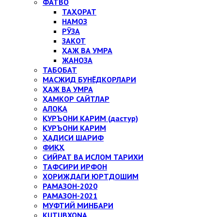
ФАТВО
ТАҲОРАТ
НАМОЗ
РЎЗА
ЗАКОТ
ҲАЖ ВА УМРА
ЖАНОЗА
ТАБОБАТ
МАСЖИД БУНЁДКОРЛАРИ
ҲАЖ ВА УМРА
ҲАМКОР САЙТЛАР
АЛОҚА
ҚУРЪОНИ КАРИМ (дастур)
ҚУРЪОНИ КАРИМ
ҲАДИСИ ШАРИФ
ФИҚҲ
СИЙРАТ ВА ИСЛОМ ТАРИХИ
ТАФСИРИ ИРФОН
ХОРИЖДАГИ ЮРТДОШИМ
РАМАЗОН-2020
РАМАЗОН-2021
МУФТИЙ МИНБАРИ
KUTUBXONA