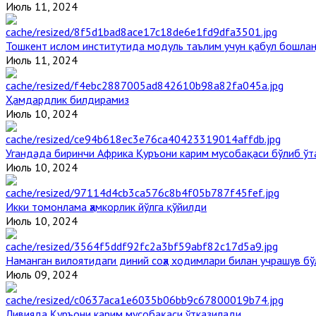
Июль 11, 2024
Тошкент ислом институтида модуль таълим учун қабул бошла
Июль 11, 2024
Ҳамдардлик билдирамиз
Июль 10, 2024
Угандада биринчи Aфрика Қуръони карим мусобақаси бўлиб ўт
Июль 10, 2024
Икки томонлама ҳамкорлик йўлга қўйилди
Июль 10, 2024
Наманган вилоятидаги диний соҳа ходимлари билан учрашув бў
Июль 09, 2024
Ливияда Қуръони карим мусобақаси ўтказилади