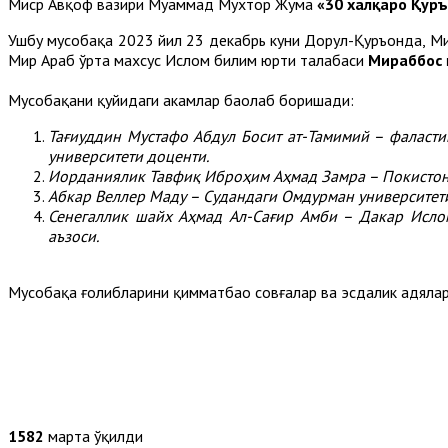
Миср Авқоф вазири Муҳаммад Мухтор Жума
«30 халқаро Қур
Ушбу мусобақа 2023 йил 23 декабрь куни Дорул-Қуръонда, М
Мир Араб ўрта махсус Ислом билим юрти талабаси
Мираббос 
Мусобақани қуйидаги ҳакамлар баҳолаб боришади:
Тағиуддин Мустафо Абдул Босит ат-Тамимий – фаласти
университети доценти.
Иорданиялик Тавфиқ Иброҳим Аҳмад Замра – Покистон 
Абкар Веллер Маду – Судандаги Омдурман университети
Сенегаллик шайх Аҳмад Ал-Сағир Амби – Дакар Ислом
аъзоси.
Мусобақа ғолибларини қимматбаҳо совғалар ва эсдалик ҳадяла
1582
марта ўқилди