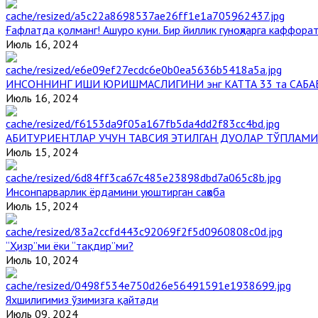
Ғафлатда қолманг! Ашуро куни. Бир йиллик гуноҳларга каффорат
Июль 16, 2024
ИНСОННИНГ ИШИ ЮРИШМАСЛИГИНИ энг КАТТА 33 та САБА
Июль 16, 2024
АБИТУРИЕНТЛАР УЧУН ТАВСИЯ ЭТИЛГАН ДУОЛАР ТЎПЛАМИ
Июль 15, 2024
Инсонпарварлик ёрдамини уюштирган саҳоба
Июль 15, 2024
“Ҳизр”ми ёки “тақдир”ми?
Июль 10, 2024
Яхшилигимиз ўзимизга қайтади
Июль 09, 2024