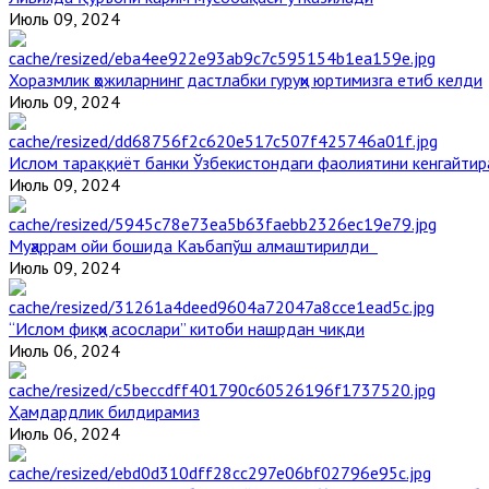
Июль 09, 2024
Хоразмлик ҳожиларнинг дастлабки гуруҳи юртимизга етиб келди
Июль 09, 2024
Ислом тараққиёт банки Ўзбекистондаги фаолиятини кенгайти
Июль 09, 2024
Муҳаррам ойи бошида Каъбапўш алмаштирилди
Июль 09, 2024
“Ислом фиқҳи асослари” китоби нашрдан чиқди
Июль 06, 2024
Ҳамдардлик билдирамиз
Июль 06, 2024