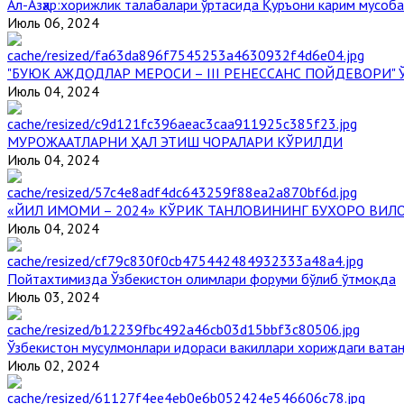
Aл-Aзҳар:хорижлик талабалари ўртасида Қуръони карим мусоб
Июль 06, 2024
"БУЮК АЖДОДЛАР МЕРОСИ – III РЕНЕССАНС ПОЙДЕВОРИ
Июль 04, 2024
МУРОЖААТЛАРНИ ҲАЛ ЭТИШ ЧОРАЛАРИ КЎРИЛДИ
Июль 04, 2024
«ЙИЛ ИМОМИ – 2024» КЎРИК ТАНЛОВИНИНГ БУХОРО ВИЛ
Июль 04, 2024
Пойтахтимизда Ўзбекистон олимлари форуми бўлиб ўтмоқда
Июль 03, 2024
Ўзбекистон мусулмонлари идораси вакиллари хориждаги вата
Июль 02, 2024