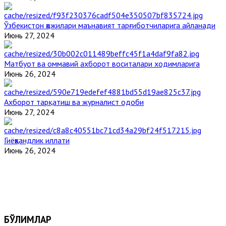
Ўзбекистон ҳожилари маънавият тарғиботчиларига айланади
Июнь 27, 2024
Матбуот ва оммавий ахборот воситалари ходимларига
Июнь 26, 2024
Ахборот тарқатиш ва журналист одоби
Июнь 27, 2024
Гиёҳвандлик иллати
Июнь 26, 2024
БЎЛИМЛАР