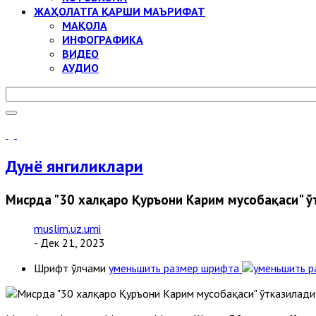
ЖАҲОЛАТГА ҚАРШИ МАЪРИФАТ
МАҚОЛА
ИНФОГРАФИКА
ВИДЕО
АУДИО
Дунё янгиликлари
Мисрда "30 халқаро Қуръони Карим мусобақаси" ў
muslim.uz.umi
- Дек 21, 2023
Шрифт ўлчами
уменьшить размер шрифта