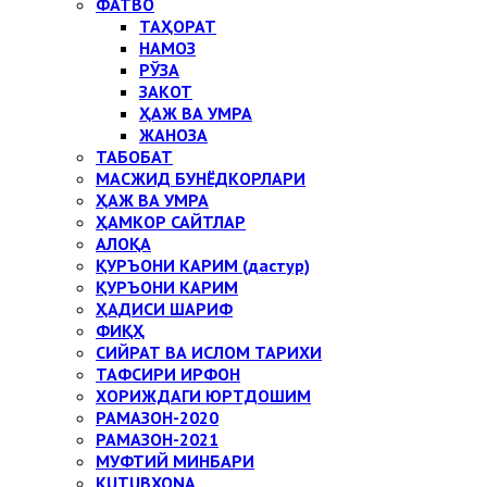
ФАТВО
ТАҲОРАТ
НАМОЗ
РЎЗА
ЗАКОТ
ҲАЖ ВА УМРА
ЖАНОЗА
ТАБОБАТ
МАСЖИД БУНЁДКОРЛАРИ
ҲАЖ ВА УМРА
ҲАМКОР САЙТЛАР
АЛОҚА
ҚУРЪОНИ КАРИМ (дастур)
ҚУРЪОНИ КАРИМ
ҲАДИСИ ШАРИФ
ФИҚҲ
СИЙРАТ ВА ИСЛОМ ТАРИХИ
ТАФСИРИ ИРФОН
ХОРИЖДАГИ ЮРТДОШИМ
РАМАЗОН-2020
РАМАЗОН-2021
МУФТИЙ МИНБАРИ
KUTUBXONA