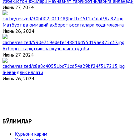
Ўзбекистон ҳожилари маънавият тарғиботчиларига айланади
Июнь 27, 2024
Матбуот ва оммавий ахборот воситалари ходимларига
Июнь 26, 2024
Ахборот тарқатиш ва журналист одоби
Июнь 27, 2024
Гиёҳвандлик иллати
Июнь 26, 2024
БЎЛИМЛАР
Қуръони карим