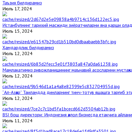
Таъзия билдирамиз
Июль 17, 2024
Истанбулнинг тарихий масжиди зиёратчиларни яна қарши ола
Июль 15, 2024
Ҳамдардлик билдирамиз
Июль 12, 2024
Мамлакатимиз ривожланишининг маънавий асосларини мустаҳка
Июль 12, 2024
“Ал-Азҳар” Таиландда динларнинг тинч-тотув яшашга тарғиб э
Июль 12, 2024
BSI бош директори: Индонезия ҳалол бизнесда етакчига айлани
Июль 11, 2024