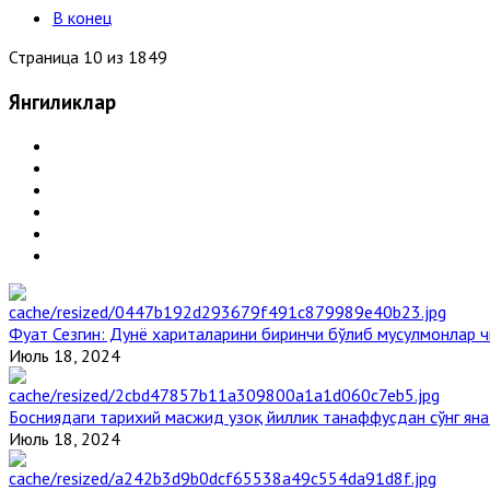
В конец
Страница 10 из 1849
Янгиликлар
Фуат Сезгин: Дунё хариталарини биринчи бўлиб мусулмонлар ч
Июль 18, 2024
Босниядаги тарихий масжид узоқ йиллик танаффусдан сўнг ян
Июль 18, 2024