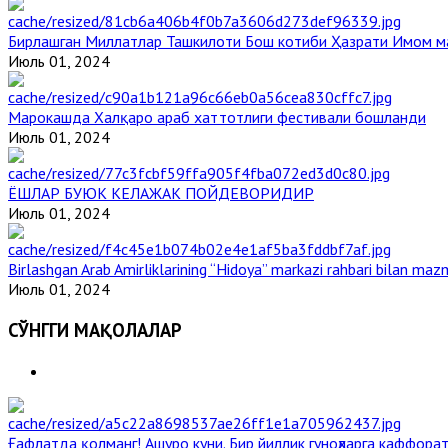
Бирлашган Миллатлар Ташкилоти Бош котиби Ҳазрати Имом 
Июль 01, 2024
Марокашда Халқаро араб хаттотлиги фестивали бошланди
Июль 01, 2024
ЁШЛАР БУЮК КЕЛАЖАК ПОЙДЕВОРИДИР
Июль 01, 2024
Birlashgan Arab Amirliklarining “Hidoya” markazi rahbari bilan mazm
Июль 01, 2024
СЎНГГИ МАҚОЛАЛАР
Ғафлатда қолманг! Ашуро куни. Бир йиллик гуноҳларга каффорат