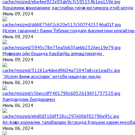
Хоразмлик ҳожиларнинг дастлабки гуруҳи юртимизга етиб келди
Июль 09, 2024
Ислом тараққиёт банки Ўзбекистондаги фаолиятини кенгайти
Июль 09, 2024
Муҳаррам ойи бошида Каъбапўш алмаштирилди
Июль 09, 2024
“Ислом фиқҳи асослари” китоби нашрдан чиқди
Июль 06, 2024
Ҳамдардлик билдирамиз
Июль 06, 2024
Aл-Aзҳар:хорижлик талабалари ўртасида Қуръони карим мусоб
Июль 06, 2024