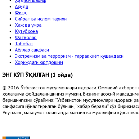
Ҳадиси шариф
Ақида
Фиқҳ
Сийрат ва ислом тарихи
Ҳаж ва умра
Кутубхона
Фатволар
Табобат
Аёллар саҳифаси
Экстремизм ва терроризм - тарраққиёт кушандаси
Хориждаги юртдошим
ЭНГ КЎП ЎҚИЛГАН (1 ойда)
© 2016. Ўзбекистон мусулмонлари идораси. Оммавий ахборот 
хоҳлаганча фойдаланишингиз мумкин. Бизнинг асосий мақсадими
беришингизни сўраймиз: “Ўзбекистон мусулмонлари идораси рас
саҳифасига йўналтирилган бўлиши, “хабар беради” сўз бирикмас
Унутманг, маълумот олинганда манзил ва муаллифни кўрсатмасл