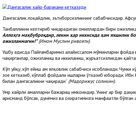
Дангасалик лоқайдлик, эътиборсизликнинг сабабчисидир. Афсус
Танбалликни келтириб чиқарадиган омиллардан бири ожизликди
Аллоҳга маҳбуброқдир, лекин ҳар иккисида ҳам яхшилик бор
ожизланмагин!”
(Имом Муслим ривояти)
.
Ушбу ҳадисда Пайғамбаримиз алайҳиссалом мўминларни фойда 
чақирганлар, ожизланиш ва иккиланиш, журъатсизликдан қайта
Кўп уйқу, кўп ейиш ҳам ялқовлик сабабчиси ҳисобланади. Чунки
зое кетказиб, кўплаб фойдали ишларни ўтказиб юборади. Ибн 
билан дангасаликни чақиради”
(Мадорижус соликин)
.
Умр хайрли амалларни бажариш имконидир. Унинг ҳар бир дақиқ
ҳарисманд бўлсак, дунёмиз ва охиратимизга манфаатли бўлган 