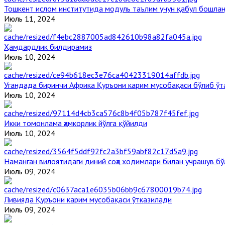
Тошкент ислом институтида модуль таълим учун қабул бошла
Июль 11, 2024
Ҳамдардлик билдирамиз
Июль 10, 2024
Угандада биринчи Aфрика Қуръони карим мусобақаси бўлиб ўт
Июль 10, 2024
Икки томонлама ҳамкорлик йўлга қўйилди
Июль 10, 2024
Наманган вилоятидаги диний соҳа ходимлари билан учрашув бў
Июль 09, 2024
Ливияда Қуръони карим мусобақаси ўтказилади
Июль 09, 2024