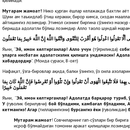
қилинади.
Муҳтарам жамоат!
Никоҳ қурган ёшлар келажакда бахтли ҳаё
Шуни ҳам таъкидлаб ўтиш керакки, бирор кимса, сиздан маҳалла
айтишингиз лозимдир. Эҳтимол сизнинг биргина сўзингиз мазкур
беришда адолатли бўлиш лозимдир. Аллоҳ таоло шундай марҳам
 أَلَّا تَعْدِلُوا اعْدِلُوا هُوَ أَقْرَبُ لِلتَّقْوَى وَاتَّقُوا اللَّهَ إِنَّ اللَّهَ خَبِيرٌ بِمَا تَعْمَلُونَ
Яъни, “
Эй, имон келтирганлар! Аллоҳ учун
(тўғриликда)
соби
уларга нисбатан адолатсизлик қилишга ундамасин! Адолат
хабардордир
”. (Моида сураси, 8-оят)
Нафақат, ўзга-бировлар ҳақида, балки ўзингиз, ўз оила азолари
ى بِهِمَا فَلَا تَتَّبِعُوا الْهَوَى أَنْ تَعْدِلُوا وَإِنْ تَلْوُوا أَوْ تُعْرِضُوا فَإِنَّ اللَّهَ كَانَ بِمَا
تَعْمَلُونَ خَبِيرًا
Яъни, “
Эй, имон келтирганлар! Адолатда барқарор туриб, 
У
(гувоҳлик берилувчи)
бой бўладими, камбағал бўладими, А
кетмангиз! Агар
(тилларингизни)
бурсангиз ёки
(гувоҳликдан)
Муҳтарам жамоат
! Совчиларнинг гап-сўзлари бир бирига
исроф бўлмайдиган томонни ҳаракат қилишлари лозимдир.