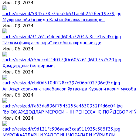
Июль 09, 2024
Муҳаррам ойи бошида Каъбапўш алмаштирилди
Июль 09, 2024
“Ислом фиқҳи асослари” китоби нашрдан чиқди
Июль 06, 2024
Ҳамдардлик билдирамиз
Июль 06, 2024
Aл-Aзҳар:хорижлик талабалари ўртасида Қуръони карим мусоб
Июль 06, 2024
"БУЮК АЖДОДЛАР МЕРОСИ – III РЕНЕССАНС ПОЙДЕВОРИ
Июль 04, 2024
МУРОЖААТЛАРНИ ҲАЛ ЭТИШ ЧОРАЛАРИ КЎРИЛДИ