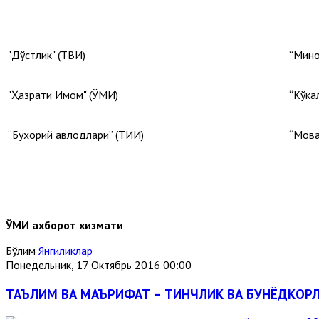
"Дўстлик" (ТВИ)
“Мино
"Ҳазрати Имом" (ЎМИ)
“Кўка
“Бухорий авлодлари” (ТИИ)
“Мова
ЎМИ ахборот хизмати
Бўлим
Янгиликлар
Понедельник, 17 Октябрь 2016 00:00
ТАЪЛИМ ВА МАЪРИФАТ – ТИНЧЛИК ВА БУНЁДКОР