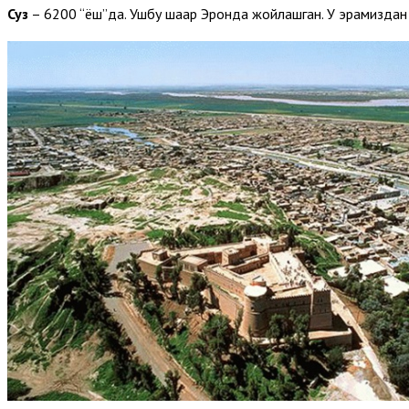
Суз
– 6200 “ёш”да. Ушбу шаҳар Эронда жойлашган. У эрамиздан 