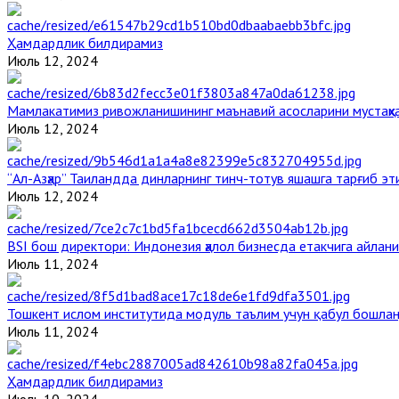
Ҳамдардлик билдирамиз
Июль 12, 2024
Мамлакатимиз ривожланишининг маънавий асосларини мустаҳка
Июль 12, 2024
“Ал-Азҳар” Таиландда динларнинг тинч-тотув яшашга тарғиб э
Июль 12, 2024
BSI бош директори: Индонезия ҳалол бизнесда етакчига айлани
Июль 11, 2024
Тошкент ислом институтида модуль таълим учун қабул бошла
Июль 11, 2024
Ҳамдардлик билдирамиз