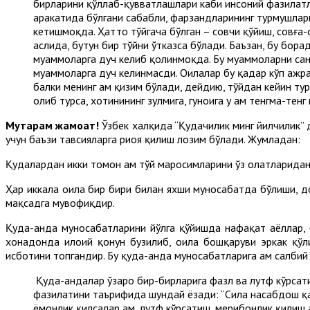
бирларини қўллаб-қувватлашлари каби инсоний фазилатл
ҳаракатида бўлгани сабабли, фарзандларининг турмушлари
кетишмоқда. Ҳатто тўйгача бўлган – совчи қўйиш, совға
аслида, бутун бир тўйни ўтказса бўлади. Баъзан, бу бор
муаммоларга дуч келиб қолинмоқда. Бу муаммоларни санаб
муаммоларга дуч келинмасди. Оилалар бу қадар кўп ажраг
балки менинг ҳам қизим бўлади, дейдию, тўйдан кейин ту
олиб турса, хотинининг зулмига, гуноҳига у ҳам тенгма-тен
Муҳтарам жамоат!
Ўзбек халқида “Қудачилик минг йилчилик” 
учун баъзи тавсияларга риоя қилиш лозим бўлади. Жумладан:
Қудалардан икки томон ҳам тўй маросимларини ўз ҳолатларидан
Ҳар иккала оила бир бири билан яхши муносабатда бўлиши, д
мақсадга мувофиқдир.
Қуда-анда муносабатларини йўлга қўйишда нафақат аёллар, б
хонадонда илоҳий қонун бузилиб, оила бошқаруви эркак қўл
исботини топгандир. Бу қуда-анда муносабатларига ҳам салбий
Қуда-андалар ўзаро бир-бирларига фазл ва лутф кўрсати
фазилатини таърифида шундай ёзади: “Сила насабдош қа
ёмонлик қилсалар ҳам, лутф кўрсатиш, меҳрибонлик қилиш 