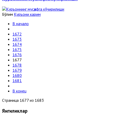
Бўлим
Қуръони карим
В начало
1672
1673
1674
1675
1676
1677
1678
1679
1680
1681
В конец
Страница 1677 из 1683
Янгиликлар