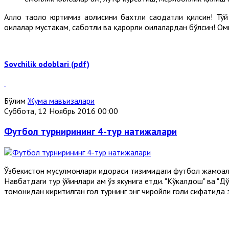
Аллоҳ таоло юртимиз аҳолисини бахтли саодатли қилсин! Тўй
оилалар мустаҳкам, саботли ва қарорли оилалардан бўлсин! Ом
Sovchilik odoblari (pdf)
Бўлим
Жума мавъизалари
Суббота, 12 Ноябрь 2016 00:00
Футбол турнирининг 4-тур натижалари
Ўзбекистон мусулмонлари идораси тизимидаги футбол жамоалар
Навбатдаги тур ўйинлари ҳам ўз якунига етди. "Кўкалдош" ва 
томонидан киритилган гол турнинг энг чиройли голи сифатида