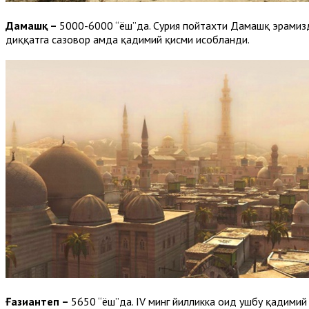
Дамашқ –
5000-6000 “ёш”да. Сурия пойтахти Дамашқ эрамиздан
диққатга сазовор ҳамда қадимий қисми ҳисобланди.
Ғазиантеп –
5650 “ёш”да. IV минг йилликка оид ушбу қадимий