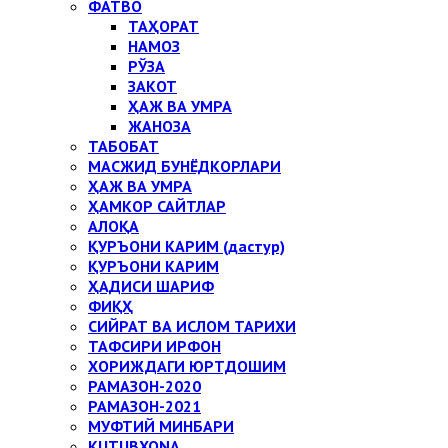
ФАТВО
ТАҲОРАТ
НАМОЗ
РЎЗА
ЗАКОТ
ҲАЖ ВА УМРА
ЖАНОЗА
ТАБОБАТ
МАСЖИД БУНЁДКОРЛАРИ
ҲАЖ ВА УМРА
ҲАМКОР САЙТЛАР
АЛОҚА
ҚУРЪОНИ КАРИМ (дастур)
ҚУРЪОНИ КАРИМ
ҲАДИСИ ШАРИФ
ФИҚҲ
СИЙРАТ ВА ИСЛОМ ТАРИХИ
ТАФСИРИ ИРФОН
ХОРИЖДАГИ ЮРТДОШИМ
РАМАЗОН-2020
РАМАЗОН-2021
МУФТИЙ МИНБАРИ
KUTUBXONA