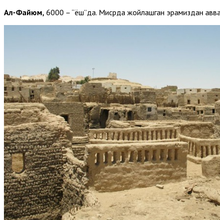
Ал-Файюм,
6000 – “ёш”да. Мисрда жойлашган эрамиздан аввал