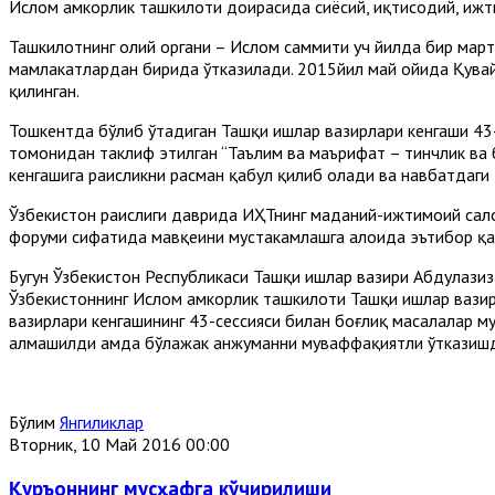
Ислом ҳамкорлик ташкилоти доирасида сиёсий, иқтисодий, иж
Ташкилотнинг олий органи – Ислом саммити уч йилда бир марта 
мамлакатлардан бирида ўтказилади. 2015йил май ойида Қувайт
қилинган.
Тошкентда бўлиб ўтадиган Ташқи ишлар вазирлари кенгаши 43
томонидан таклиф этилган “Таълим ва маърифат – тинчлик ва
кенгашига раисликни расман қабул қилиб олади ва навбатдаги 4
Ўзбекистон раислиги даврида ИҲТнинг маданий-ижтимоий салоҳ
форуми сифатида мавқеини мустаҳкамлашга алоҳида эътибор қ
Бугун Ўзбекистон Республикаси Ташқи ишлар вазири Абдулази
Ўзбекистоннинг Ислом ҳамкорлик ташкилоти Ташқи ишлар вази
вазирлари кенгашининг 43-сессияси билан боғлиқ масалалар м
алмашилди ҳамда бўлажак анжуманни муваффақиятли ўтказишд
Бўлим
Янгиликлар
Вторник, 10 Май 2016 00:00
Қуръоннинг мусҳафга кўчирилиши