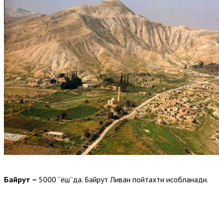
Байрут
–
5000 “ёш”да. Байрут Ливан пойтахти ҳисобланади.