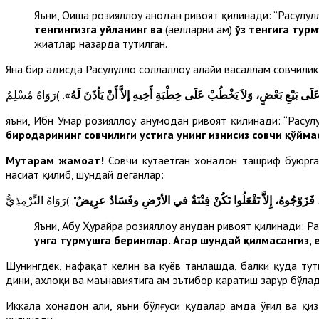
Яъни, Оиша розияллоҳу анҳодан ривоят қилинади: “Расулулло
тенгингизга уйланинг ва
(аёлларни ҳам)
ўз тенгига тур
жиҳатлар назарда тутилган.
Яна бир ҳадисда Расулуллоҳ соллаллоҳу алайҳи васаллам совчил
« عَلَى بَيْعِ بَعْضٍ، وَلاَ يَخْطُبْ عَلَى خِطْبَةِ أَخِيهِ إلاَّ أَنْ يَأذَنَ لَهُ
яъни, Ибн Умар розияллоҳу анҳумодан ривоят қилинади: “Расулул
биродарининг совчилиги устига унинг изнисиз совчи қўйма
Муҳтарам жамоат!
Совчи кутаётган хонадон ташриф буюрган
насиҳат қилиб, шундай деганлар:
ُ، فَزَوّجُوهُ
إِلاَّ تَفْعَلُوا تَكُنْ فِتْنَةٌ في الأرْضِ وفَسَادٌ عرِيضٌ
Яъни, Абу Ҳурайра розияллоҳу анҳудан ривоят қилинади: Рас
унга турмушга беринглар. Агар шундай қилмасангиз, 
Шунингдек, нафақат келин ва куёв танлашда, балки қуда тут
дини, ахлоқи ва маънавиятига ҳам эътибор қаратиш зарур бўлад
Иккала хонадон аҳли, яъни бўлғуси қудалар ҳамда ўғил ва қ