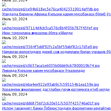
Июль 10, 2024
Угандада биринчи Aфрика Қуръони карим мусобақаси бўлиб ўт
Июль 10, 2024
Икки томонлама ҳамкорлик йўлга қўйилди
Июль 10, 2024
Наманган вилоятидаги диний соҳа ходимлари билан учрашув бў
Июль 09, 2024
Ливияда Қуръони карим мусобақаси ўтказилади
Июль 09, 2024
Хоразмлик ҳожиларнинг дастлабки гуруҳи юртимизга етиб келди
Июль 09, 2024
Ислом тараққиёт банки Ўзбекистондаги фаолиятини кенгайти