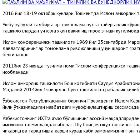
2016 йил 18-19 октябрь кунлари Тошкентда Ислом ҳамкорлик т
Ушбу нуфузли тадбирга ҳар томонлама пухта тайёргарлик кўрил
ташкилотлардан уч юзга яқин вакил иштирок этиши кутилмоқд
Ислом конференцияси ташкилоти 1969 йил 25сентябрда Марок
давлатларининг ҳар томонлама ривожланиши учун шароит ярати
белгиланган.
2011йил 28 июнда тузилма номи “Ислом конференцияси ташкило
ҳисобланади.
Ислом ҳамкорлик ташкилоти Бош котибияти Саудия Арабистони
Маданий 2014йил 1январдан буён ташкилотга раҳбарлик қилиб
Ўзбекистон Республикасининг биринчи Президенти Ислом Кари
йили ўтказиладиган навбатдаги мувофиқлаштириш сессиясида Ў
Ўзбекистоннинг ИҲТга аъзо бўлишининг асосий мақсадларидан
ҳимоясини таъминлашдан иборат. Шу боис, мазкур ташкилот са
чиқариш ва тарқатишга қарши кураш каби замонамизнинг энг т