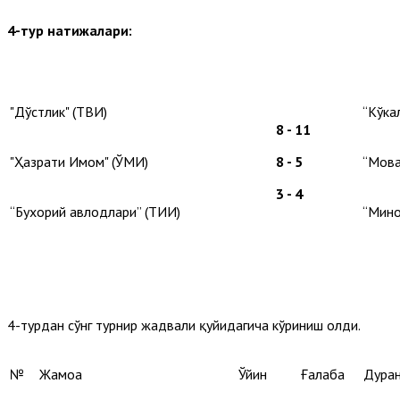
4-тур натижалари:
"Дўстлик" (ТВИ)
“Кўка
8 - 11
"Ҳазрати Имом" (ЎМИ)
8 - 5
“Мова
3 - 4
“Бухорий авлодлари” (ТИИ)
“Мино
4-турдан сўнг турнир жадвали қуйидагича кўриниш олди.
№
Жамоа
Ўйин
Ғалаба
Дуран