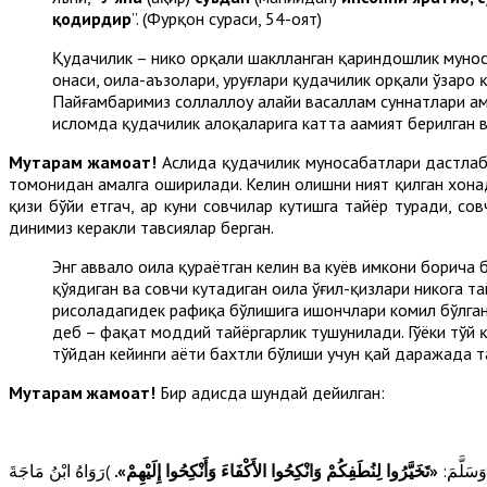
қодирдир
”. (Фурқон сураси, 54-оят)
Қудачилик – никоҳ орқали шаклланган қариндошлик муноса
онаси, оила-аъзолари, уруғлари қудачилик орқали ўзаро
Пайғамбаримиз соллаллоҳу алайҳи васаллам суннатлари ҳа
исломда қудачилик алоқаларига катта аҳамият берилган в
Муҳтарам жамоат!
Аслида қудачилик муносабатлари дастлаб 
томонидан амалга оширилади. Келин олишни ният қилган хонад
қизи бўйи етгач, ҳар куни совчилар кутишга тайёр туради, с
динимиз керакли тавсиялар берган.
Энг аввало оила қураётган келин ва куёв имкони борича
қўядиган ва совчи кутадиган оила ўғил-қизлари никоҳга т
рисоладагидек рафиқа бўлишига ишончлари комил бўлганда
деб – фақат моддий тайёргарлик тушунилади. Гўёки тўй 
тўйдан кейинги ҳаёти бахтли бўлиши учун қай даражада т
Муҳтарам жамоат!
Бир ҳадисда шундай дейилган:
 وَسَلَّمَ
«تَخَيَّرُوا لِنُطَفِكُمْ وَانْكِحُوا الأَكْفَاءَ وَأَنْكِحُوا إِلَيْهِمْ».