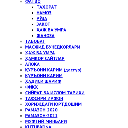
ФАТВО
ТАҲОРАТ
НАМОЗ
РЎЗА
ЗАКОТ
ҲАЖ ВА УМРА
ЖАНОЗА
ТАБОБАТ
МАСЖИД БУНЁДКОРЛАРИ
ҲАЖ ВА УМРА
ҲАМКОР САЙТЛАР
АЛОҚА
ҚУРЪОНИ КАРИМ (дастур)
ҚУРЪОНИ КАРИМ
ҲАДИСИ ШАРИФ
ФИҚҲ
СИЙРАТ ВА ИСЛОМ ТАРИХИ
ТАФСИРИ ИРФОН
ХОРИЖДАГИ ЮРТДОШИМ
РАМАЗОН-2020
РАМАЗОН-2021
МУФТИЙ МИНБАРИ
KUTUBXONA