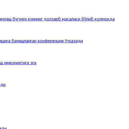
млаш бугунги куннинг долзарб масаласи бўлиб қолмоқда
тишига бағишланган конференция ўтказади
ш имкониятига эга
нди
ади