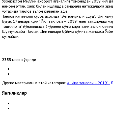
Ўзбекистон Миллий ахборот агентлиги томонидан 2019 йил д
намоён этган, халқ билан ишлашда самарали натижаларга эриш
ўртасида танлов эълон қилинган эди.
Танлов ижтимоий сўров асосида “Энг намунали ҳудуд”, “Энг на
Бугун, 17 январь куни “Йил танлови — 2019” нинг тақдирлаш м
ташкилоти” йўналишида 3-ўринни қўлга киритгани эълон қилин
Шу муносабат билан, Дин ишлари бўйича қўмита жамоаси Ўзбек
қутлайди.
2353
марта ўқилди
Другие материалы в этой категории:
« “Йил танлови – 2019”: Д
Янгиликлар