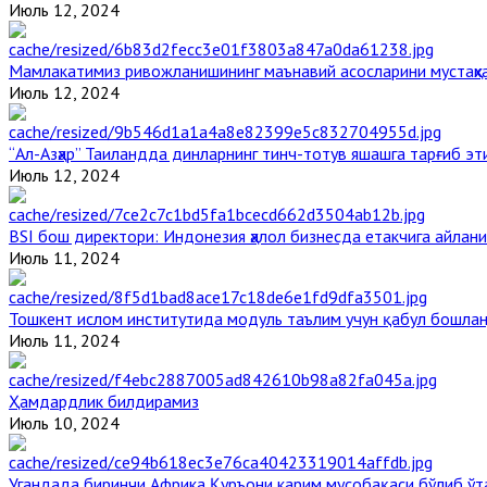
Июль 12, 2024
Мамлакатимиз ривожланишининг маънавий асосларини мустаҳка
Июль 12, 2024
“Ал-Азҳар” Таиландда динларнинг тинч-тотув яшашга тарғиб э
Июль 12, 2024
BSI бош директори: Индонезия ҳалол бизнесда етакчига айлани
Июль 11, 2024
Тошкент ислом институтида модуль таълим учун қабул бошла
Июль 11, 2024
Ҳамдардлик билдирамиз
Июль 10, 2024
Угандада биринчи Aфрика Қуръони карим мусобақаси бўлиб ўт