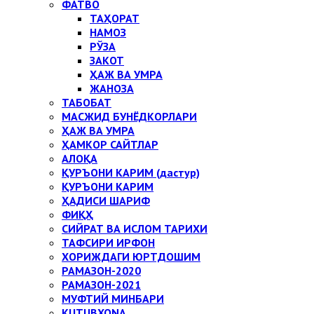
ФАТВО
ТАҲОРАТ
НАМОЗ
РЎЗА
ЗАКОТ
ҲАЖ ВА УМРА
ЖАНОЗА
ТАБОБАТ
МАСЖИД БУНЁДКОРЛАРИ
ҲАЖ ВА УМРА
ҲАМКОР САЙТЛАР
АЛОҚА
ҚУРЪОНИ КАРИМ (дастур)
ҚУРЪОНИ КАРИМ
ҲАДИСИ ШАРИФ
ФИҚҲ
СИЙРАТ ВА ИСЛОМ ТАРИХИ
ТАФСИРИ ИРФОН
ХОРИЖДАГИ ЮРТДОШИМ
РАМАЗОН-2020
РАМАЗОН-2021
МУФТИЙ МИНБАРИ
KUTUBXONA