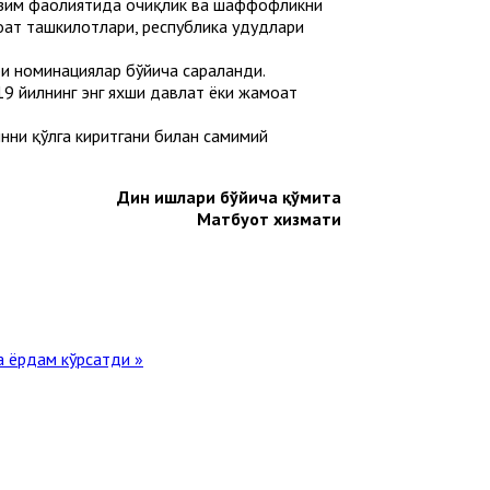
изим фаолиятида очиқлик ва шаффофликни
ат ташкилотлари, республика ҳудудлари
аби номинациялар бўйича сараланди.
19 йилнинг энг яхши давлат ёки жамоат
нни қўлга киритгани билан самимий
Дин ишлари бўйича қўмита
Матбуот хизмати
а ёрдам кўрсатди »