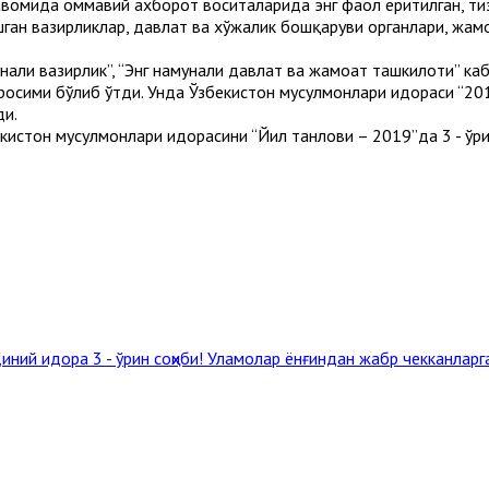
авомида оммавий ахборот воситаларида энг фаол ёритилган, т
ган вазирликлар, давлат ва хўжалик бошқаруви органлари, жамо
мунали вазирлик”, “Энг намунали давлат ва жамоат ташкилоти” к
аросими бўлиб ўтди. Унда Ўзбекистон мусулмонлари идораси “20
ди.
истон мусулмонлари идорасини “Йил танлови – 2019”да 3 - ўри
иний идора 3 - ўрин соҳиби!
Уламолар ёнғиндан жабр чекканларг