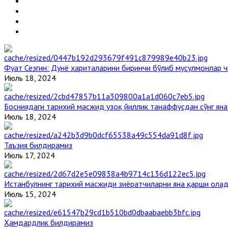
Фуат Сезгин: Дунё хариталарини биринчи бўлиб мусулмонлар ч
Июль 18, 2024
Босниядаги тарихий масжид узоқ йиллик танаффусдан сўнг ян
Июль 18, 2024
Таъзия билдирамиз
Июль 17, 2024
Истанбулнинг тарихий масжиди зиёратчиларни яна қарши ола
Июль 15, 2024
Ҳамдардлик билдирамиз