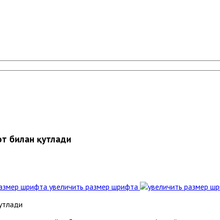
т билан қутлади
увеличить размер шрифта