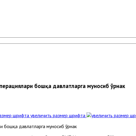
операциялари бошқа давлатларга муносиб ўрнак
увеличить размер шрифта