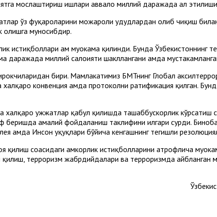
миятга мослаштириш ишлари аввало миллий даражада ҳал этилиши
латлар ўз фуқароларини можароли ҳудудлардан олиб чиқиш била
к олишга муносибдир.
ик истиқболлари ҳам муҳокама қилинди. Бунда Ўзбекистоннинг т
а даражада миллий салоҳияти шакллангани ҳамда мустаҳкамланга
ирокчиларидан бири. Мамлакатимиз БМТнинг Глобал аксилтеррор
 халқаро конвенция ҳамда протоколни ратификация қилган. Бунд
а халқаро ҳужжатлар қабул қилишда ташаббускорлик кўрсатиш с
ъриф беришда амалий фойдаланиш таклифини илгари сурди. Биноб
я ҳамда Инсон ҳуқуқлари бўйича кенгашнинг тегишли резолюциял
оя қилиш соҳасидаги ҳамкорлик истиқболларини атрофлича муҳок
 қилиш, терроризм жабрдийдалари ва терроризмда айбланган ма
Ўзбекис