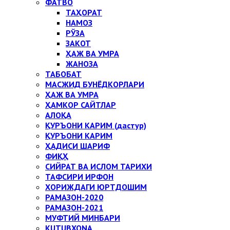
ФАТВО
ТАҲОРАТ
НАМОЗ
РЎЗА
ЗАКОТ
ҲАЖ ВА УМРА
ЖАНОЗА
ТАБОБАТ
МАСЖИД БУНЁДКОРЛАРИ
ҲАЖ ВА УМРА
ҲАМКОР САЙТЛАР
АЛОҚА
ҚУРЪОНИ КАРИМ (дастур)
ҚУРЪОНИ КАРИМ
ҲАДИСИ ШАРИФ
ФИҚҲ
СИЙРАТ ВА ИСЛОМ ТАРИХИ
ТАФСИРИ ИРФОН
ХОРИЖДАГИ ЮРТДОШИМ
РАМАЗОН-2020
РАМАЗОН-2021
МУФТИЙ МИНБАРИ
KUTUBXONA