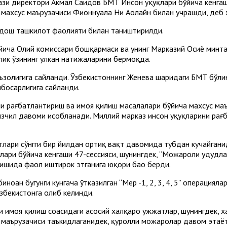
ази директори Акмал Саидов БМТ Инсон ҳуқуқлари бўйича кенга
а махсус маърузачиси Фионнуала Ни Аолайн билан учрашди, деб 
атдош ташкилот фаолияти билан таништирилди.
йича Олий комиссари бошқармаси ва унинг Марказий Осиё минта
лик ўзининг улкан натижаларини бермоқда.
 аъзолигига сайланди. Ўзбекистоннинг Женева шаҳридаги БМТ бў
нбосарлигига сайланди.
и рағбатлантириш ва ҳимоя қилиш масалалари бўйича махсус ма
чил давоми ҳисобланади. Миллий марказ инсон ҳуқуқларини рағба
тлари сўнгги бир йилдан ортиқ вақт давомида тубдан кучайган
лари бўйича кенгаши 47-сессияси, шунингдек, “Можароли ҳудудл
 ишида фаол иштирок этганига юқори баҳо берди.
оан бугунги кунгача ўтказилган “Меҳр -1, 2, 3, 4, 5” операция
Ўзбекистонга олиб келинди.
и ҳимоя қилиш соҳасидаги асосий халқаро ҳужжатлар, шунингдек, 
маърузачиси таъкидлаганидек, қуролли можаролар давом этаётг