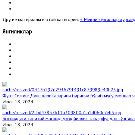
Другие материалы в этой категории:
« Меҳрли кўнгиллар хурса
Янгиликлар
Фуат Сезгин: Дунё хариталарини биринчи бўлиб мусулмонлар ч
Июль 18, 2024
Босниядаги тарихий масжид узоқ йиллик танаффусдан сўнг ян
Июль 18, 2024