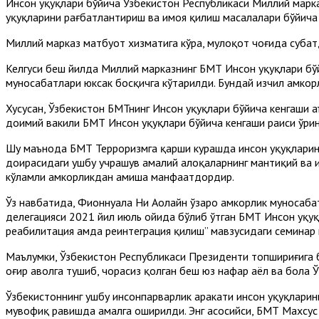
Инсон ҳуқуқлари бўйича Ўзбекистон Республикаси Миллий марк
ҳуқуқларини рағбатлантириш ва ҳимоя қилиш масалалари бўйич
Миллий марказ матбуот хизматига кўра, мулоқот чоғида суҳб
Келгуси беш йилда Миллий марказнинг БМТ Инсон ҳуқуқлари бў
муносабатлари юксак босқичга кўтарилди. Бундай изчил ҳамкор
Хусусан, Ўзбекистон БМТнинг Инсон ҳуқуқлари бўйича кенгаши
доимий вакили БМТ Инсон ҳуқуқлари бўйича кенгаши раиси ўри
Шу маънода БМТ Терроризмга қарши курашда инсон ҳуқуқларин
доирасидаги ушбу учрашув амалий алоқаларнинг мантиқий ва из
кўламли ҳамкорликдан ҳамиша манфаатдордир.
Ўз навбатида, Фионнуала Ни Аолайн ўзаро ҳамкорлик муносаба
делегацияси 2021 йил июль ойида бўлиб ўтган БМТ Инсон ҳуқуқ
реабилитация ҳамда реинтеграция қилиш” мавзусидаги семинар
Маълумки, Ўзбекистон Республикаси Президенти топшириғига бин
оғир аҳволга тушиб, чорасиз қолган беш юз нафар аёл ва бола 
Ўзбекистоннинг ушбу инсонпарварлик ҳаракати инсон ҳуқуқларин
мувофиқ равишда амалга оширилди. Энг асосийси, БМТ Махсус 