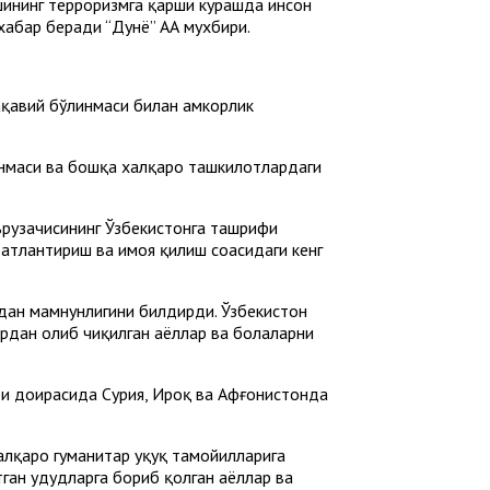
шининг терроризмга қарши курашда инсон
хабар беради “Дунё” АА мухбири.
қавий бўлинмаси билан ҳамкорлик
линмаси ва бошқа халқаро ташкилотлардаги
ърузачисининг Ўзбекистонга ташрифи
тлантириш ва ҳимоя қилиш соҳасидаги кенг
идан мамнунлигини билдирди. Ўзбекистон
ардан олиб чиқилган аёллар ва болаларни
лари доирасида Сурия, Ироқ ва Афғонистонда
халқаро гуманитар ҳуқуқ тамойилларига
ан ҳудудларга бориб қолган аёллар ва