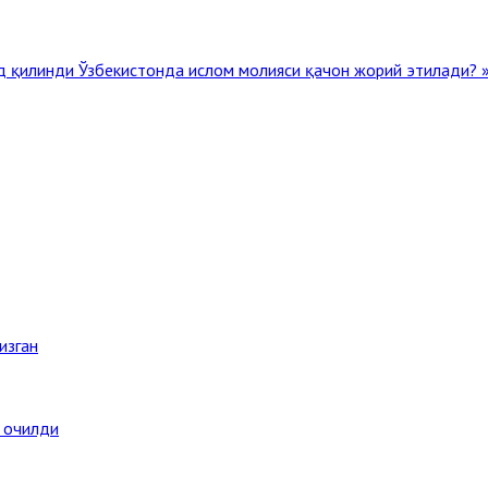
нд қилинди
Ўзбекистонда ислом молияси қачон жорий этилади? 
изган
а очилди