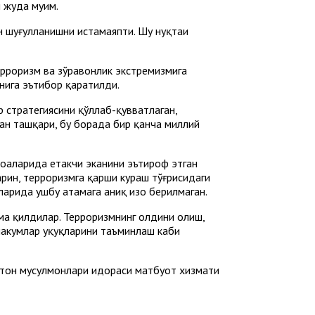
 жуда муҳим.
н шуғулланишни истамаяпти. Шу нуқтаи
ерроризм ва зўравонлик экстремизмига
нига эътибор қаратилди.
 стратегиясини қўллаб-қувватлаган,
ан ташқари, бу борада бир қанча миллий
оҳаларида етакчи эканини эътироф этган
арин, терроризмга қарши кураш тўғрисидаги
арида ушбу атамага аниқ изоҳ берилмаган.
ама қилдилар. Терроризмнинг олдини олиш,
ҳкумлар ҳуқуқларини таъминлаш каби
тон мусулмонлари идораси матбуот хизмати