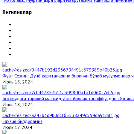
Янгиликлар
Фуат Сезгин: Дунё хариталарини биринчи бўлиб мусулмонлар ч
Июль 18, 2024
Босниядаги тарихий масжид узоқ йиллик танаффусдан сўнг ян
Июль 18, 2024
Таъзия билдирамиз
Июль 17, 2024