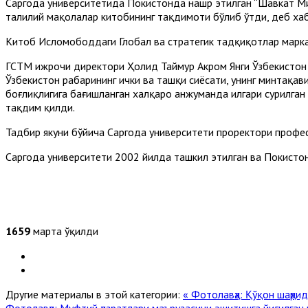
Саргодҳа университетида Покистонда нашр этилган “Шавкат Мирз
таҳлилий мақолалар китобининг тақдимоти бўлиб ўтди, деб ха
Китоб Исломободдаги Глобал ва стратегик тадқиқотлар марка
ГСТМ ижрочи директори Ҳолид Таймур Акром Янги Ўзбекистон э
Ўзбекистон раҳбарининг ички ва ташқи сиёсати, унинг минтақа
боғлиқлигига бағишланган халқаро анжуманда илгари сурилган
тақдим қилди.
Тадбир якуни бўйича Саргодҳа университети проректори профе
Саргодҳа университети 2002 йилда ташкил этилган ва Покисто
1659
марта ўқилди
Другие материалы в этой категории:
« Фотолавҳа: Қўқон шаҳри
Фотолавҳа: Муфтий ҳазратлари маърузасини эшитишга йиғилган