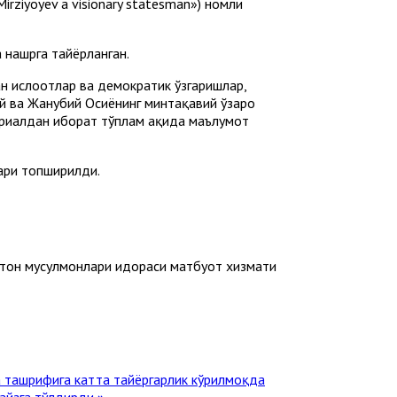
rziyoyev a visionary statesman») номли
 нашрга тайёрланган.
 ислоҳотлар ва демократик ўзгаришлар,
ий ва Жанубий Осиёнинг минтақавий ўзаро
ериалдан иборат тўплам ҳақида маълумот
лари топширилди.
тон мусулмонлари идораси матбуот хизмати
а ташрифига катта тайёргарлик кўрилмоқда
айзга тўлдирди »