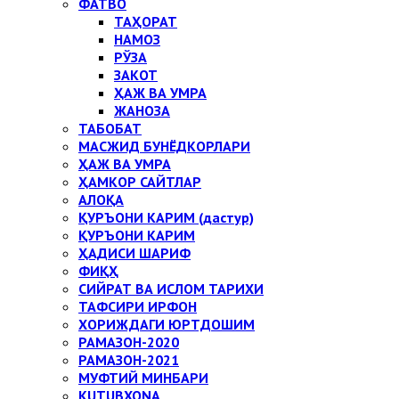
ФАТВО
ТАҲОРАТ
НАМОЗ
РЎЗА
ЗАКОТ
ҲАЖ ВА УМРА
ЖАНОЗА
ТАБОБАТ
МАСЖИД БУНЁДКОРЛАРИ
ҲАЖ ВА УМРА
ҲАМКОР САЙТЛАР
АЛОҚА
ҚУРЪОНИ КАРИМ (дастур)
ҚУРЪОНИ КАРИМ
ҲАДИСИ ШАРИФ
ФИҚҲ
СИЙРАТ ВА ИСЛОМ ТАРИХИ
ТАФСИРИ ИРФОН
ХОРИЖДАГИ ЮРТДОШИМ
РАМАЗОН-2020
РАМАЗОН-2021
МУФТИЙ МИНБАРИ
KUTUBXONA