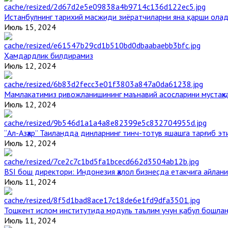
Истанбулнинг тарихий масжиди зиёратчиларни яна қарши ола
Июль 15, 2024
Ҳамдардлик билдирамиз
Июль 12, 2024
Мамлакатимиз ривожланишининг маънавий асосларини мустаҳка
Июль 12, 2024
“Ал-Азҳар” Таиландда динларнинг тинч-тотув яшашга тарғиб э
Июль 12, 2024
BSI бош директори: Индонезия ҳалол бизнесда етакчига айлани
Июль 11, 2024
Тошкент ислом институтида модуль таълим учун қабул бошла
Июль 11, 2024