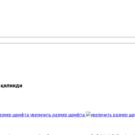
 қилинди
увеличить размер шрифта