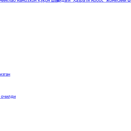
изган
а очилди