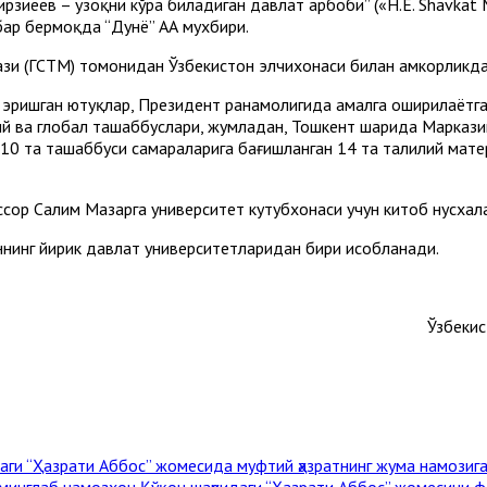
иёев – узоқни кўра биладиган давлат арбоби” («H.E. Shavkat Mi
бар бермоқда “Дунё” АА мухбири.
зи (ГСТМ) томонидан Ўзбекистон элчихонаси билан ҳамкорликда
ришган ютуқлар, Президент раҳнамолигида амалга оширилаётган
вий ва глобал ташаббуслари, жумладан, Тошкент шаҳрида Марказ
 10 та ташаббуси самараларига бағишланган 14 та таҳлилий мат
ссор Салим Мазҳарга университет кутубхонаси учун китоб нусха
ннинг йирик давлат университетларидан бири ҳисобланади.
Ўзбекис
даги “Ҳазрати Аббос” жомесида муфтий ҳазратнинг жума намозиг
 минглаб намозхон Қўқон шаҳридаги “Ҳазрати Аббос” жомесини ф