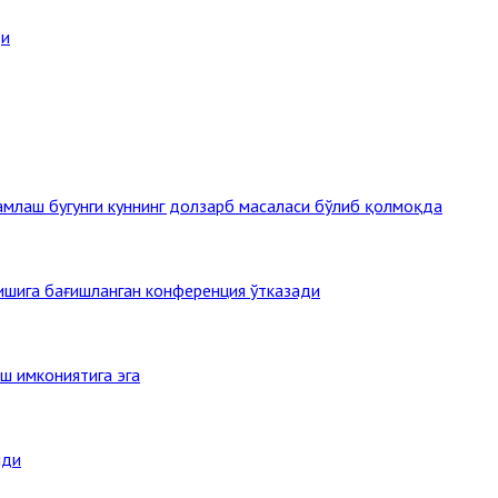
ди
млаш бугунги куннинг долзарб масаласи бўлиб қолмоқда
тишига бағишланган конференция ўтказади
ш имкониятига эга
нди