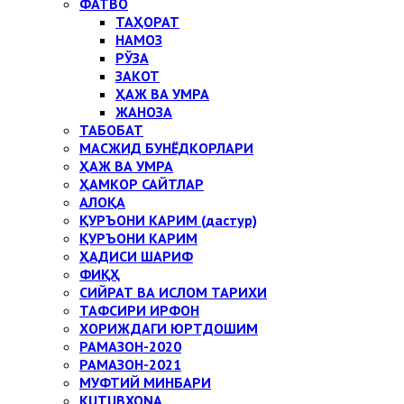
ФАТВО
ТАҲОРАТ
НАМОЗ
РЎЗА
ЗАКОТ
ҲАЖ ВА УМРА
ЖАНОЗА
ТАБОБАТ
МАСЖИД БУНЁДКОРЛАРИ
ҲАЖ ВА УМРА
ҲАМКОР САЙТЛАР
АЛОҚА
ҚУРЪОНИ КАРИМ (дастур)
ҚУРЪОНИ КАРИМ
ҲАДИСИ ШАРИФ
ФИҚҲ
СИЙРАТ ВА ИСЛОМ ТАРИХИ
ТАФСИРИ ИРФОН
ХОРИЖДАГИ ЮРТДОШИМ
РАМАЗОН-2020
РАМАЗОН-2021
МУФТИЙ МИНБАРИ
KUTUBXONA