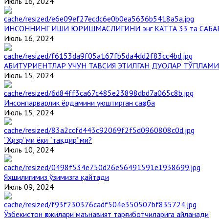
Июль 16, 2024
ИНСОННИНГ ИШИ ЮРИШМАСЛИГИНИ энг КАТТА 33 та САБА
Июль 16, 2024
АБИТУРИЕНТЛАР УЧУН ТАВСИЯ ЭТИЛГАН ДУОЛАР ТЎПЛАМИ
Июль 15, 2024
Инсонпарварлик ёрдамини уюштирган саҳоба
Июль 15, 2024
“Ҳизр”ми ёки “тақдир”ми?
Июль 10, 2024
Яхшилигимиз ўзимизга қайтади
Июль 09, 2024
Ўзбекистон ҳожилари маънавият тарғиботчиларига айланади