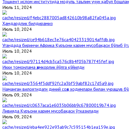
Тошкент ислом институтида модуль таълим учун қабул бошла
Июль 11, 2024
Ҳамдардлик билдирамиз
Июль 10, 2024
Угандада биринчи Aфрика Қуръони карим мусобақаси бўлиб ўт
Июль 10, 2024
Икки томонлама ҳамкорлик йўлга қўйилди
Июль 10, 2024
Наманган вилоятидаги диний соҳа ходимлари билан учрашув бў
Июль 09, 2024
Ливияда Қуръони карим мусобақаси ўтказилади
Июль 09, 2024