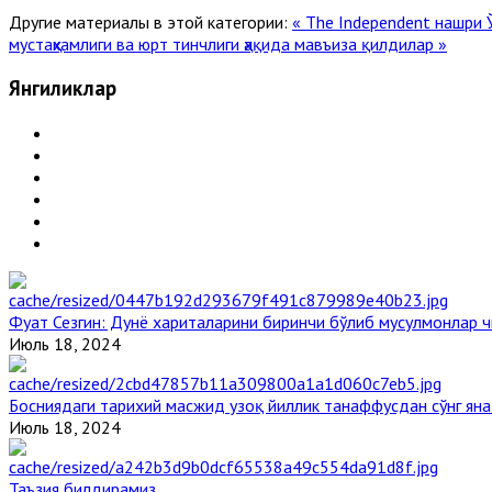
Другие материалы в этой категории:
« The Independent нашри 
мустаҳкамлиги ва юрт тинчлиги ҳақида мавъиза қилдилар »
Янгиликлар
Фуат Сезгин: Дунё хариталарини биринчи бўлиб мусулмонлар ч
Июль 18, 2024
Босниядаги тарихий масжид узоқ йиллик танаффусдан сўнг ян
Июль 18, 2024
Таъзия билдирамиз