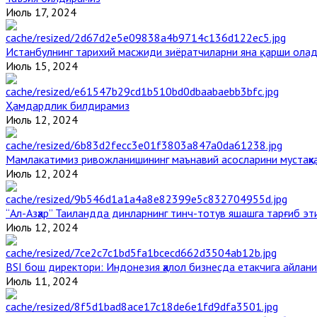
Июль 17, 2024
Истанбулнинг тарихий масжиди зиёратчиларни яна қарши ола
Июль 15, 2024
Ҳамдардлик билдирамиз
Июль 12, 2024
Мамлакатимиз ривожланишининг маънавий асосларини мустаҳка
Июль 12, 2024
“Ал-Азҳар” Таиландда динларнинг тинч-тотув яшашга тарғиб э
Июль 12, 2024
BSI бош директори: Индонезия ҳалол бизнесда етакчига айлани
Июль 11, 2024