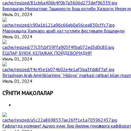
Бирлашган Миллатлар Ташкилоти Бош котиби Ҳазрати Имом 
Июль 01, 2024
Марокашда Халқаро араб хаттотлиги фестивали бошланди
Июль 01, 2024
ЁШЛАР БУЮК КЕЛАЖАК ПОЙДЕВОРИДИР
Июль 01, 2024
Birlashgan Arab Amirliklarining “Hidoya” markazi rahbari bilan mazm
Июль 01, 2024
СЎНГГИ МАҚОЛАЛАР
Ғафлатда қолманг! Ашуро куни. Бир йиллик гуноҳларга каффорат