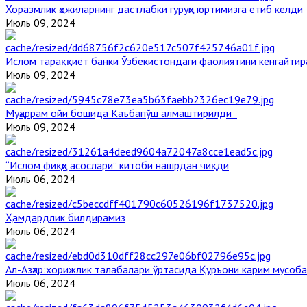
Хоразмлик ҳожиларнинг дастлабки гуруҳи юртимизга етиб келди
Июль 09, 2024
Ислом тараққиёт банки Ўзбекистондаги фаолиятини кенгайти
Июль 09, 2024
Муҳаррам ойи бошида Каъбапўш алмаштирилди
Июль 09, 2024
“Ислом фиқҳи асослари” китоби нашрдан чиқди
Июль 06, 2024
Ҳамдардлик билдирамиз
Июль 06, 2024
Aл-Aзҳар:хорижлик талабалари ўртасида Қуръони карим мусоб
Июль 06, 2024