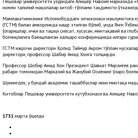
Пешовар университети ҳузуридаги Алишер Навоий марказида «H.E
номли таҳлилий мақолалар китоб-тўплами тақдимоти ўтказилди
Мамлакатимизнинг Исломободдаги элчихонаси маълумотига кў
(ГСТМ) билан ҳамкорликда нашр этилган бўлиб, унда Янги Ўзб
ўзгаришлар, ички ва ташқи сиёсат, хусусан, минтақавий ва гл
боғлиқлигига бағишланган халқаро конференцияда илгари сурил
ГСТМ ижрочи директори Ҳолид Таймур Акром тўплам нусхалари
директори, профессор Шабир Аҳмад Хонга топширди.
Профессор Шобир Аҳмад Хон Президент Шавкат Мирзиёев раҳна
раҳбари томонидан Марказий ва Жанубий Осиёнинг ўзаро боғлиқ
Шунингдек, у бундай академик ташаббуслар икки минтақа мад
Китоблар Пешовар университети кутубхонаси ва Алишер Наво
1731
марта ўқилди