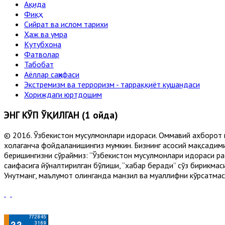
Ақида
Фиқҳ
Сийрат ва ислом тарихи
Ҳаж ва умра
Кутубхона
Фатволар
Табобат
Аёллар саҳифаси
Экстремизм ва терроризм - тарраққиёт кушандаси
Хориждаги юртдошим
ЭНГ КЎП ЎҚИЛГАН (1 ойда)
© 2016. Ўзбекистон мусулмонлари идораси. Оммавий ахборот 
хоҳлаганча фойдаланишингиз мумкин. Бизнинг асосий мақсадими
беришингизни сўраймиз: “Ўзбекистон мусулмонлари идораси рас
саҳифасига йўналтирилган бўлиши, “хабар беради” сўз бирикмас
Унутманг, маълумот олинганда манзил ва муаллифни кўрсатмасл