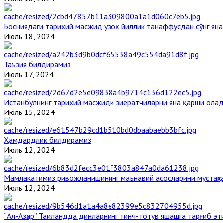
Босниядаги тарихий масжид узоқ йиллик танаффусдан сўнг ян
Июль 18, 2024
Таъзия билдирамиз
Июль 17, 2024
Истанбулнинг тарихий масжиди зиёратчиларни яна қарши ола
Июль 15, 2024
Ҳамдардлик билдирамиз
Июль 12, 2024
Мамлакатимиз ривожланишининг маънавий асосларини мустаҳка
Июль 12, 2024
“Ал-Азҳар” Таиландда динларнинг тинч-тотув яшашга тарғиб э