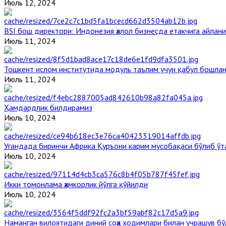
Июль 12, 2024
BSI бош директори: Индонезия ҳалол бизнесда етакчига айлани
Июль 11, 2024
Тошкент ислом институтида модуль таълим учун қабул бошла
Июль 11, 2024
Ҳамдардлик билдирамиз
Июль 10, 2024
Угандада биринчи Aфрика Қуръони карим мусобақаси бўлиб ўт
Июль 10, 2024
Икки томонлама ҳамкорлик йўлга қўйилди
Июль 10, 2024
Наманган вилоятидаги диний соҳа ходимлари билан учрашув бў