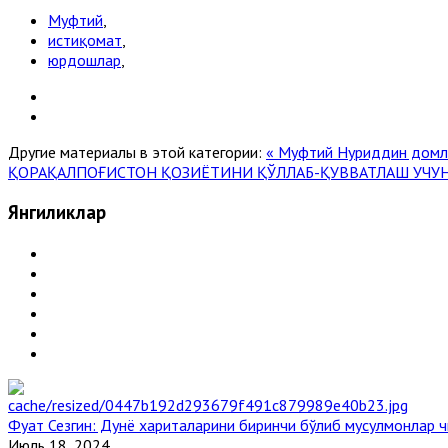
Муфтий
,
истиқомат
,
юрдошлар
,
Другие материалы в этой категории:
« Муфтий Нуриддин домла 
ҚОРАҚАЛПОҒИСТОН ҚОЗИЁТИНИ ҚЎЛЛАБ-ҚУВВАТЛАШ УЧУН
Янгиликлар
Фуат Сезгин: Дунё хариталарини биринчи бўлиб мусулмонлар ч
Июль 18, 2024