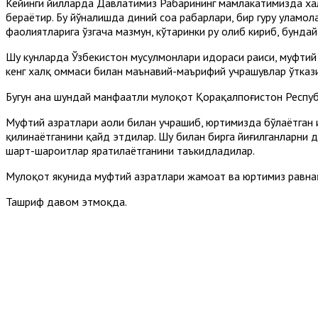
Кейинги йилларда Давлатимиз Раҳбарининг мамлакатимизда хал
бераётир. Бу йўналишда диний соҳа раҳбарлари, бир гуруҳ ула
фаолиятларига ўзгача мазмун, кўтаринки руҳ олиб кириб, бунда
Шу кунларда Ўзбекистон мусулмонлари идораси раиси, муфтий
кенг халқ оммаси билан маънавий-маърифий учрашувлар ўткази
Бугун ана шундай манфаатли мулоқот Қорақалпоғистон Респуб
Муфтий ҳазратлари аҳоли билан учрашиб, юртимизда бўлаётган и
қилинаётганини қайд этдилар. Шу билан бирга йиғилганларни д
шарт-шароитлар яратилаётганини таъкидладилар.
Мулоқот якунида муфтий ҳазратлари жамоат ва юртимиз равнақ
Ташриф давом этмоқда.