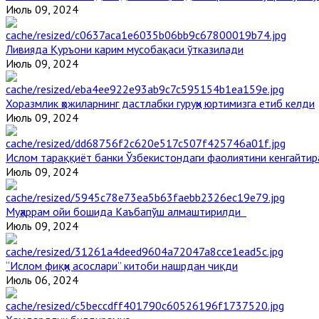
Июль 09, 2024
Ливияда Қуръони карим мусобақаси ўтказилади
Июль 09, 2024
Хоразмлик ҳожиларнинг дастлабки гуруҳи юртимизга етиб келди
Июль 09, 2024
Ислом тараққиёт банки Ўзбекистондаги фаолиятини кенгайти
Июль 09, 2024
Муҳаррам ойи бошида Каъбапўш алмаштирилди
Июль 09, 2024
“Ислом фиқҳи асослари” китоби нашрдан чиқди
Июль 06, 2024