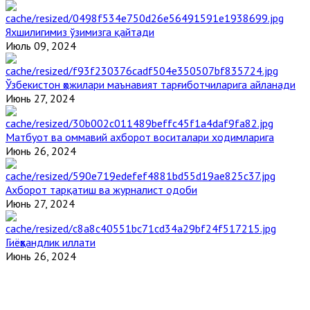
Яхшилигимиз ўзимизга қайтади
Июль 09, 2024
Ўзбекистон ҳожилари маънавият тарғиботчиларига айланади
Июнь 27, 2024
Матбуот ва оммавий ахборот воситалари ходимларига
Июнь 26, 2024
Ахборот тарқатиш ва журналист одоби
Июнь 27, 2024
Гиёҳвандлик иллати
Июнь 26, 2024