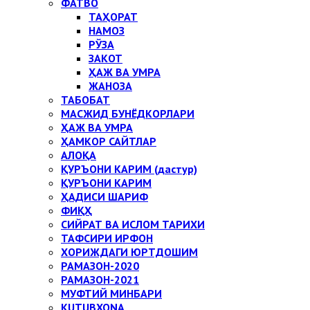
ФАТВО
ТАҲОРАТ
НАМОЗ
РЎЗА
ЗАКОТ
ҲАЖ ВА УМРА
ЖАНОЗА
ТАБОБАТ
МАСЖИД БУНЁДКОРЛАРИ
ҲАЖ ВА УМРА
ҲАМКОР САЙТЛАР
АЛОҚА
ҚУРЪОНИ КАРИМ (дастур)
ҚУРЪОНИ КАРИМ
ҲАДИСИ ШАРИФ
ФИҚҲ
СИЙРАТ ВА ИСЛОМ ТАРИХИ
ТАФСИРИ ИРФОН
ХОРИЖДАГИ ЮРТДОШИМ
РАМАЗОН-2020
РАМАЗОН-2021
МУФТИЙ МИНБАРИ
KUTUBXONA