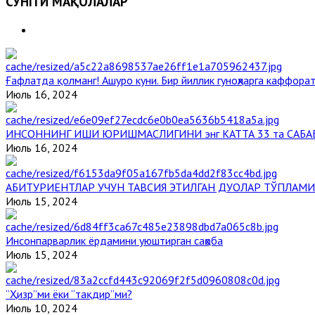
СЎНГГИ МАҚОЛАЛАР
Ғафлатда қолманг! Ашуро куни. Бир йиллик гуноҳларга каффорат
Июль 16, 2024
ИНСОННИНГ ИШИ ЮРИШМАСЛИГИНИ энг КАТТА 33 та САБА
Июль 16, 2024
АБИТУРИЕНТЛАР УЧУН ТАВСИЯ ЭТИЛГАН ДУОЛАР ТЎПЛАМИ
Июль 15, 2024
Инсонпарварлик ёрдамини уюштирган саҳоба
Июль 15, 2024
“Ҳизр”ми ёки “тақдир”ми?
Июль 10, 2024