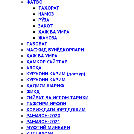
ФАТВО
ТАҲОРАТ
НАМОЗ
РЎЗА
ЗАКОТ
ҲАЖ ВА УМРА
ЖАНОЗА
ТАБОБАТ
МАСЖИД БУНЁДКОРЛАРИ
ҲАЖ ВА УМРА
ҲАМКОР САЙТЛАР
АЛОҚА
ҚУРЪОНИ КАРИМ (дастур)
ҚУРЪОНИ КАРИМ
ҲАДИСИ ШАРИФ
ФИҚҲ
СИЙРАТ ВА ИСЛОМ ТАРИХИ
ТАФСИРИ ИРФОН
ХОРИЖДАГИ ЮРТДОШИМ
РАМАЗОН-2020
РАМАЗОН-2021
МУФТИЙ МИНБАРИ
KUTUBXONA