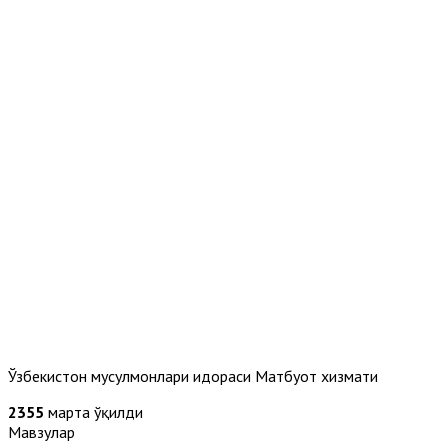
Ўзбекистон мусулмонлари идораси Матбуот хизмати
2355
марта ўқилди
Мавзулар