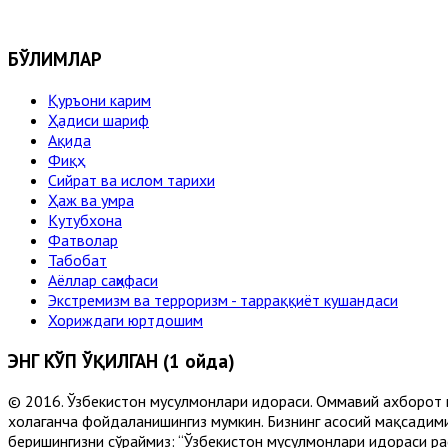
БЎЛИМЛАР
Қуръони карим
Ҳадиси шариф
Ақида
Фиқҳ
Сийрат ва ислом тарихи
Ҳаж ва умра
Кутубхона
Фатволар
Табобат
Аёллар саҳифаси
Экстремизм ва терроризм - тарраққиёт кушандаси
Хориждаги юртдошим
ЭНГ КЎП ЎҚИЛГАН (1 ойда)
© 2016. Ўзбекистон мусулмонлари идораси. Оммавий ахборот 
хоҳлаганча фойдаланишингиз мумкин. Бизнинг асосий мақсадими
беришингизни сўраймиз: “Ўзбекистон мусулмонлари идораси рас