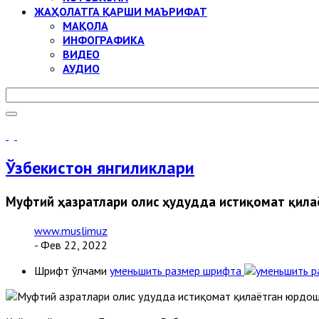
ЖАҲОЛАТГА ҚАРШИ МАЪРИФАТ
МАҚОЛА
ИНФОГРАФИКА
ВИДЕО
АУДИО
Ўзбекистон янгиликлари
Муфтий ҳазратлари олис ҳудудда истиқомат қил
www.muslimuz
- Фев 22, 2022
Шрифт ўлчами
уменьшить размер шрифта