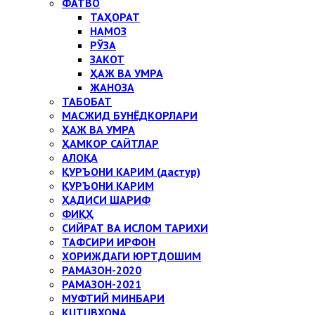
ФАТВО
ТАҲОРАТ
НАМОЗ
РЎЗА
ЗАКОТ
ҲАЖ ВА УМРА
ЖАНОЗА
ТАБОБАТ
МАСЖИД БУНЁДКОРЛАРИ
ҲАЖ ВА УМРА
ҲАМКОР САЙТЛАР
АЛОҚА
ҚУРЪОНИ КАРИМ (дастур)
ҚУРЪОНИ КАРИМ
ҲАДИСИ ШАРИФ
ФИҚҲ
СИЙРАТ ВА ИСЛОМ ТАРИХИ
ТАФСИРИ ИРФОН
ХОРИЖДАГИ ЮРТДОШИМ
РАМАЗОН-2020
РАМАЗОН-2021
МУФТИЙ МИНБАРИ
KUTUBXONA