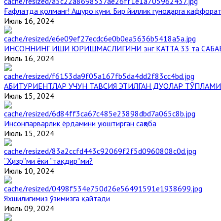
Ғафлатда қолманг! Ашуро куни. Бир йиллик гуноҳларга каффорат
Июль 16, 2024
ИНСОННИНГ ИШИ ЮРИШМАСЛИГИНИ энг КАТТА 33 та САБА
Июль 16, 2024
АБИТУРИЕНТЛАР УЧУН ТАВСИЯ ЭТИЛГАН ДУОЛАР ТЎПЛАМИ
Июль 15, 2024
Инсонпарварлик ёрдамини уюштирган саҳоба
Июль 15, 2024
“Ҳизр”ми ёки “тақдир”ми?
Июль 10, 2024
Яхшилигимиз ўзимизга қайтади
Июль 09, 2024