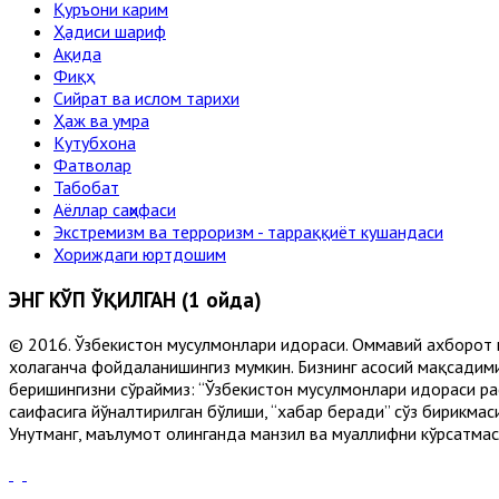
Қуръони карим
Ҳадиси шариф
Ақида
Фиқҳ
Сийрат ва ислом тарихи
Ҳаж ва умра
Кутубхона
Фатволар
Табобат
Аёллар саҳифаси
Экстремизм ва терроризм - тарраққиёт кушандаси
Хориждаги юртдошим
ЭНГ КЎП ЎҚИЛГАН (1 ойда)
© 2016. Ўзбекистон мусулмонлари идораси. Оммавий ахборот 
хоҳлаганча фойдаланишингиз мумкин. Бизнинг асосий мақсадими
беришингизни сўраймиз: “Ўзбекистон мусулмонлари идораси рас
саҳифасига йўналтирилган бўлиши, “хабар беради” сўз бирикмас
Унутманг, маълумот олинганда манзил ва муаллифни кўрсатмасл