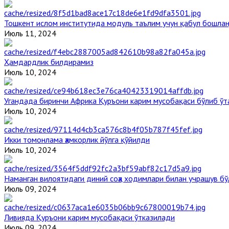
Тошкент ислом институтида модуль таълим учун қабул бошла
Июль 11, 2024
Ҳамдардлик билдирамиз
Июль 10, 2024
Угандада биринчи Aфрика Қуръони карим мусобақаси бўлиб ўт
Июль 10, 2024
Икки томонлама ҳамкорлик йўлга қўйилди
Июль 10, 2024
Наманган вилоятидаги диний соҳа ходимлари билан учрашув бў
Июль 09, 2024
Ливияда Қуръони карим мусобақаси ўтказилади
Июль 09, 2024