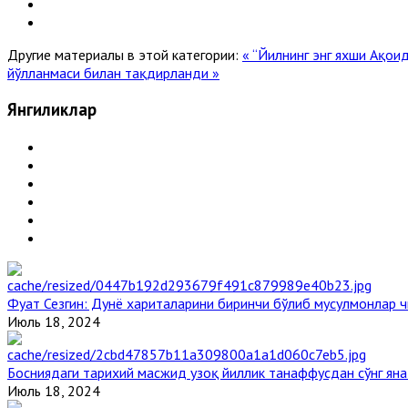
Другие материалы в этой категории:
« “Йилнинг энг яхши Ақо
йўлланмаси билан тақдирланди »
Янгиликлар
Фуат Сезгин: Дунё хариталарини биринчи бўлиб мусулмонлар ч
Июль 18, 2024
Босниядаги тарихий масжид узоқ йиллик танаффусдан сўнг ян
Июль 18, 2024