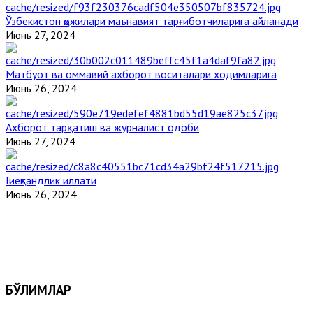
Ўзбекистон ҳожилари маънавият тарғиботчиларига айланади
Июнь 27, 2024
Матбуот ва оммавий ахборот воситалари ходимларига
Июнь 26, 2024
Ахборот тарқатиш ва журналист одоби
Июнь 27, 2024
Гиёҳвандлик иллати
Июнь 26, 2024
БЎЛИМЛАР