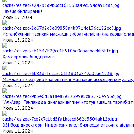
Таъзия билдирамиз
Июль 17, 2024
Истанбулнинг тарихий масжиди зиёратчиларни яна қарши ола
Июль 15, 2024
Ҳамдардлик билдирамиз
Июль 12, 2024
Мамлакатимиз ривожланишининг маънавий асосларини мустаҳка
Июль 12, 2024
“Ал-Азҳар” Таиландда динларнинг тинч-тотув яшашга тарғиб э
Июль 12, 2024
BSI бош директори: Индонезия ҳалол бизнесда етакчига айлани
Июль 11, 2024