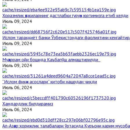
Хоразмлик ҳожиларнинг дастлабки гуруҳи юртимизга етиб келди
Июль 09, 2024
Ислом тараққиёт банки Ўзбекистондаги фаолиятини кенгайти
Июль 09, 2024
Муҳаррам ойи бошида Каъбапўш алмаштирилди
Июль 09, 2024
“Ислом фиқҳи асослари” китоби нашрдан чиқди
Июль 06, 2024
Ҳамдардлик билдирамиз
Июль 06, 2024
Aл-Aзҳар:хорижлик талабалари ўртасида Қуръони карим мусоб