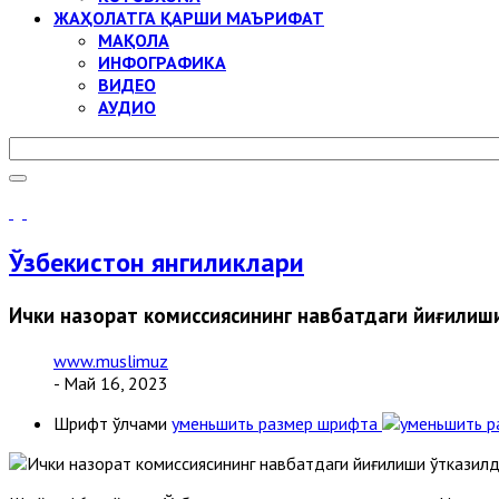
ЖАҲОЛАТГА ҚАРШИ МАЪРИФАТ
МАҚОЛА
ИНФОГРАФИКА
ВИДЕО
АУДИО
Ўзбекистон янгиликлари
Ички назорат комиссиясининг навбатдаги йиғилиш
www.muslimuz
- Май 16, 2023
Шрифт ўлчами
уменьшить размер шрифта