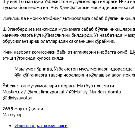
Шу йил 16 май куни Ўзбекистон мусулмонлари идораси Ички н
тумани бош имоми ва “Абу Ҳанифа” жоме масжиди имом-хатиб
Йиғилишда имом-хатибнинг эътирозларга сабаб бўлган чиқишла
Ш.Эгамбердиев мажлисда муҳокамага сабаб бўлган чиқишларида
камчиликларга йўл қўймаслигини билдирди. Ўз навбатида, мазк
обрўсизлантириш ҳолатларидан сақланишни сўраймиз.
Ички назорат комиссияси баён этилганларни инобатга олиб, 
этиш тўғрисида хулоса қилди.
Маълумот ўрнида, Ўзбекистон мусулмонлари идорасида т
йўл қўйганларга таъсир чораларини қўллаш ва ҳалол-пок 
Ўзбекистон мусулмонлари идораси Матбуот хизмати
Muslim.uz / @muslimuzportal / @Muftiy_Nuriddin_domla
@diniysavollar
2659
марта ўқилди
Мавзулар
Ички назорат комиссияси
,