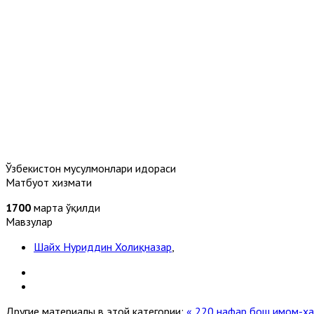
Ўзбекистон мусулмонлари идораси
Матбуот хизмати
1700
марта ўқилди
Мавзулар
Шайх Нуриддин Холиқназар
,
Другие материалы в этой категории:
« 220 нафар бош имом-х