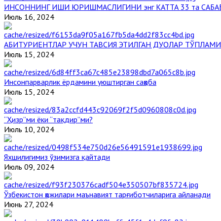
ИНСОННИНГ ИШИ ЮРИШМАСЛИГИНИ энг КАТТА 33 та САБА
Июль 16, 2024
АБИТУРИЕНТЛАР УЧУН ТАВСИЯ ЭТИЛГАН ДУОЛАР ТЎПЛАМИ
Июль 15, 2024
Инсонпарварлик ёрдамини уюштирган саҳоба
Июль 15, 2024
“Ҳизр”ми ёки “тақдир”ми?
Июль 10, 2024
Яхшилигимиз ўзимизга қайтади
Июль 09, 2024
Ўзбекистон ҳожилари маънавият тарғиботчиларига айланади
Июнь 27, 2024