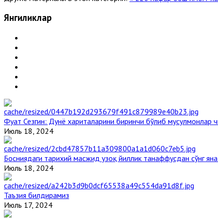
Янгиликлар
Фуат Сезгин: Дунё хариталарини биринчи бўлиб мусулмонлар ч
Июль 18, 2024
Босниядаги тарихий масжид узоқ йиллик танаффусдан сўнг ян
Июль 18, 2024
Таъзия билдирамиз
Июль 17, 2024