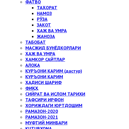
ФАТВО
ТАҲОРАТ
НАМОЗ
РЎЗА
ЗАКОТ
ҲАЖ ВА УМРА
ЖАНОЗА
ТАБОБАТ
МАСЖИД БУНЁДКОРЛАРИ
ҲАЖ ВА УМРА
ҲАМКОР САЙТЛАР
АЛОҚА
ҚУРЪОНИ КАРИМ (дастур)
ҚУРЪОНИ КАРИМ
ҲАДИСИ ШАРИФ
ФИҚҲ
СИЙРАТ ВА ИСЛОМ ТАРИХИ
ТАФСИРИ ИРФОН
ХОРИЖДАГИ ЮРТДОШИМ
РАМАЗОН-2020
РАМАЗОН-2021
МУФТИЙ МИНБАРИ
KUTUBXONA