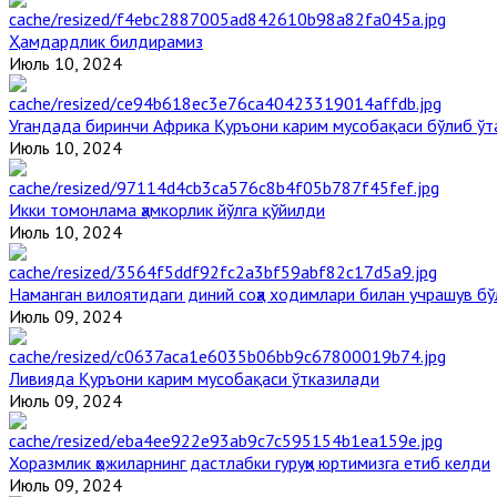
Ҳамдардлик билдирамиз
Июль 10, 2024
Угандада биринчи Aфрика Қуръони карим мусобақаси бўлиб ўт
Июль 10, 2024
Икки томонлама ҳамкорлик йўлга қўйилди
Июль 10, 2024
Наманган вилоятидаги диний соҳа ходимлари билан учрашув бў
Июль 09, 2024
Ливияда Қуръони карим мусобақаси ўтказилади
Июль 09, 2024
Хоразмлик ҳожиларнинг дастлабки гуруҳи юртимизга етиб келди
Июль 09, 2024