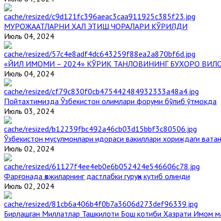
МУРОЖААТЛАРНИ ҲАЛ ЭТИШ ЧОРАЛАРИ КЎРИЛДИ
Июль 04, 2024
«ЙИЛ ИМОМИ – 2024» КЎРИК ТАНЛОВИНИНГ БУХОРО ВИЛ
Июль 04, 2024
Пойтахтимизда Ўзбекистон олимлари форуми бўлиб ўтмоқда
Июль 03, 2024
Ўзбекистон мусулмонлари идораси вакиллари хориждаги вата
Июль 02, 2024
Фарғонада ҳожиларнинг дастлабки гуруҳи кутиб олинди
Июль 02, 2024
Бирлашган Миллатлар Ташкилоти Бош котиби Ҳазрати Имом 