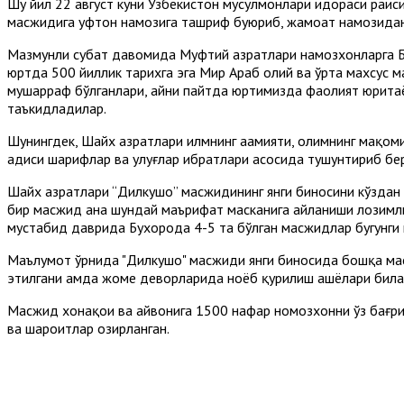
Шу йил 22 август куни Ўзбекистон мусулмонлари идораси раис
масжидига ҳуфтон намозига ташриф буюриб, жамоат намозидан
Мазмунли суҳбат давомида Муфтий ҳазратлари намозхонларга Б
юртда 500 йиллик тарихга эга Мир Араб олий ва ўрта махсус 
мушарраф бўлганлари, айни пайтда юртимизда фаолият юрита
таъкидладилар.
Шунингдек, Шайх ҳазратлари илмнинг аҳамияти, олимнинг мақоми
ҳадиси шарифлар ва улуғлар ибратлари асосида тушунтириб бе
Шайх ҳазратлари “Дилкушо” масжидининг янги биносини кўздан 
бир масжид ана шундай маърифат масканига айланиши лозимли
мустабид даврида Бухорода 4-5 та бўлган масжидлар бугунги 
Маълумот ўрнида "Дилкушо" масжиди янги биносида бошқа мас
этилгани ҳамда жоме деворларида ноёб қурилиш ашёлари билан 
Масжид хонақоҳи ва айвонига 1500 нафар номозхонни ўз бағр
ва шароитлар ҳозирланган.