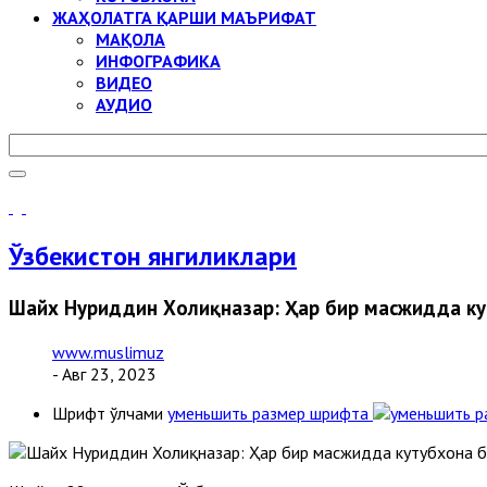
ЖАҲОЛАТГА ҚАРШИ МАЪРИФАТ
МАҚОЛА
ИНФОГРАФИКА
ВИДЕО
АУДИО
Ўзбекистон янгиликлари
Шайх Нуриддин Холиқназар: Ҳар бир масжидда к
www.muslimuz
- Авг 23, 2023
Шрифт ўлчами
уменьшить размер шрифта