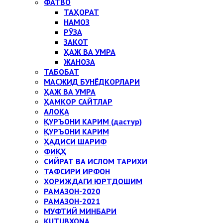
ФАТВО
ТАҲОРАТ
НАМОЗ
РЎЗА
ЗАКОТ
ҲАЖ ВА УМРА
ЖАНОЗА
ТАБОБАТ
МАСЖИД БУНЁДКОРЛАРИ
ҲАЖ ВА УМРА
ҲАМКОР САЙТЛАР
АЛОҚА
ҚУРЪОНИ КАРИМ (дастур)
ҚУРЪОНИ КАРИМ
ҲАДИСИ ШАРИФ
ФИҚҲ
СИЙРАТ ВА ИСЛОМ ТАРИХИ
ТАФСИРИ ИРФОН
ХОРИЖДАГИ ЮРТДОШИМ
РАМАЗОН-2020
РАМАЗОН-2021
МУФТИЙ МИНБАРИ
KUTUBXONA