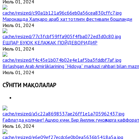
Июль 01, 2024
Марокашда Халқаро араб хаттотлиги фестивали бошланди
Июль 01, 2024
ЁШЛАР БУЮК КЕЛАЖАК ПОЙДЕВОРИДИР
Июль 01, 2024
Birlashgan Arab Amirliklarining “Hidoya” markazi rahbari bilan mazm
Июль 01, 2024
СЎНГГИ МАҚОЛАЛАР
Ғафлатда қолманг! Ашуро куни. Бир йиллик гуноҳларга каффорат
Июль 16, 2024