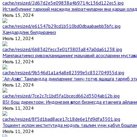
Истанбулнинг тарихий масжиди зиёратчиларни яна қарши ола
Июль 15, 2024
Ҳамдардлик билдирамиз
Июль 12, 2024
Мамлакатимиз ривожланишининг маънавий асосларини мустаҳка
Июль 12, 2024
“Ал-Азҳар” Таиландда динларнинг тинч-тотув яшашга тарғиб э
Июль 12, 2024
BSI бош директори: Индонезия ҳалол бизнесда етакчига айлани
Июль 11, 2024
Тошкент ислом институтида модуль таълим учун қабул бошла
Июль 11, 2024