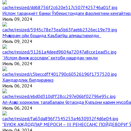
Ислом тараққиёт банки Ўзбекистондаги фаолиятини кенгайти
Июль 09, 2024
Муҳаррам ойи бошида Каъбапўш алмаштирилди
Июль 09, 2024
“Ислом фиқҳи асослари” китоби нашрдан чиқди
Июль 06, 2024
Ҳамдардлик билдирамиз
Июль 06, 2024
Aл-Aзҳар:хорижлик талабалари ўртасида Қуръони карим мусоб
Июль 06, 2024
"БУЮК АЖДОДЛАР МЕРОСИ – III РЕНЕССАНС ПОЙДЕВОРИ
Июль 04, 2024