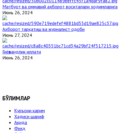
Матбуот ва оммавий ахборот воситалари ходимларига
Июнь 26, 2024
Ахборот тарқатиш ва журналист одоби
Июнь 27, 2024
Гиёҳвандлик иллати
Июнь 26, 2024
БЎЛИМЛАР
Қуръони карим
Ҳадиси шариф
Ақида
Фиқҳ