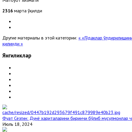
2316
марта ўқилди
Другие материалы в этой категории:
« «Гўдаклар ўлдирилишин
қилинди »
Янгиликлар
Фуат Сезгин: Дунё хариталарини биринчи бўлиб мусулмонлар ч
Июль 18, 2024