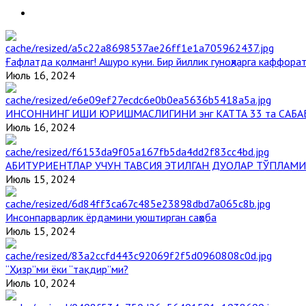
Ғафлатда қолманг! Ашуро куни. Бир йиллик гуноҳларга каффорат
Июль 16, 2024
ИНСОННИНГ ИШИ ЮРИШМАСЛИГИНИ энг КАТТА 33 та САБА
Июль 16, 2024
АБИТУРИЕНТЛАР УЧУН ТАВСИЯ ЭТИЛГАН ДУОЛАР ТЎПЛАМИ
Июль 15, 2024
Инсонпарварлик ёрдамини уюштирган саҳоба
Июль 15, 2024
“Ҳизр”ми ёки “тақдир”ми?
Июль 10, 2024