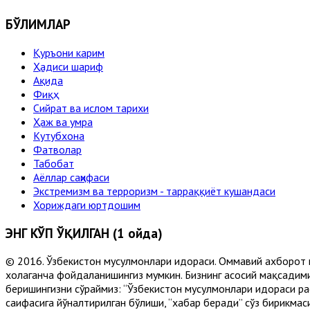
БЎЛИМЛАР
Қуръони карим
Ҳадиси шариф
Ақида
Фиқҳ
Сийрат ва ислом тарихи
Ҳаж ва умра
Кутубхона
Фатволар
Табобат
Аёллар саҳифаси
Экстремизм ва терроризм - тарраққиёт кушандаси
Хориждаги юртдошим
ЭНГ КЎП ЎҚИЛГАН (1 ойда)
© 2016. Ўзбекистон мусулмонлари идораси. Оммавий ахборот 
хоҳлаганча фойдаланишингиз мумкин. Бизнинг асосий мақсадими
беришингизни сўраймиз: “Ўзбекистон мусулмонлари идораси рас
саҳифасига йўналтирилган бўлиши, “хабар беради” сўз бирикмас