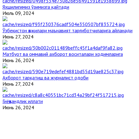
Яхшилигимиз ўзимизга қайтади
Июль 09, 2024
Ўзбекистон ҳожилари маънавият тарғиботчиларига айланади
Июнь 27, 2024
Матбуот ва оммавий ахборот воситалари ходимларига
Июнь 26, 2024
Ахборот тарқатиш ва журналист одоби
Июнь 27, 2024
Гиёҳвандлик иллати
Июнь 26, 2024