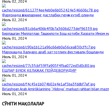
Июль 02, 2024
Фарғонада ҳожиларнинг дастлабки гуруҳи кутиб олинди
Июль 02, 2024
Бирлашган Миллатлар Ташкилоти Бош котиби Ҳазрати Имом 
Июль 01, 2024
Марокашда Халқаро араб хаттотлиги фестивали бошланди
Июль 01, 2024
ЁШЛАР БУЮК КЕЛАЖАК ПОЙДЕВОРИДИР
Июль 01, 2024
Birlashgan Arab Amirliklarining “Hidoya” markazi rahbari bilan mazm
Июль 01, 2024
СЎНГГИ МАҚОЛАЛАР