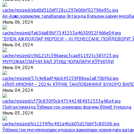
Aл-Aзҳар:хорижлик талабалари ўртасида Қуръони карим мусоб
Июль 06, 2024
"БУЮК АЖДОДЛАР МЕРОСИ – III РЕНЕССАНС ПОЙДЕВОРИ
Июль 04, 2024
МУРОЖААТЛАРНИ ҲАЛ ЭТИШ ЧОРАЛАРИ КЎРИЛДИ
Июль 04, 2024
«ЙИЛ ИМОМИ – 2024» КЎРИК ТАНЛОВИНИНГ БУХОРО ВИЛ
Июль 04, 2024
Пойтахтимизда Ўзбекистон олимлари форуми бўлиб ўтмоқда
Июль 03, 2024
Ўзбекистон мусулмонлари идораси вакиллари хориждаги вата