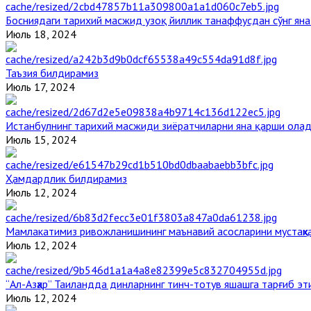
Босниядаги тарихий масжид узоқ йиллик танаффусдан сўнг ян
Июль 18, 2024
Таъзия билдирамиз
Июль 17, 2024
Истанбулнинг тарихий масжиди зиёратчиларни яна қарши ола
Июль 15, 2024
Ҳамдардлик билдирамиз
Июль 12, 2024
Мамлакатимиз ривожланишининг маънавий асосларини мустаҳка
Июль 12, 2024
“Ал-Азҳар” Таиландда динларнинг тинч-тотув яшашга тарғиб э
Июль 12, 2024