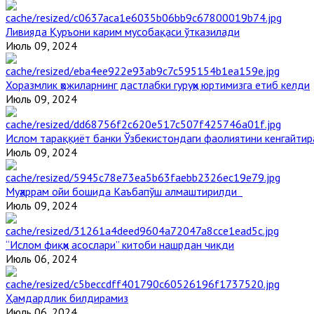
Ливияда Қуръони карим мусобақаси ўтказилади
Июль 09, 2024
Хоразмлик ҳожиларнинг дастлабки гуруҳи юртимизга етиб келди
Июль 09, 2024
Ислом тараққиёт банки Ўзбекистондаги фаолиятини кенгайти
Июль 09, 2024
Муҳаррам ойи бошида Каъбапўш алмаштирилди
Июль 09, 2024
“Ислом фиқҳи асослари” китоби нашрдан чиқди
Июль 06, 2024
Ҳамдардлик билдирамиз
Июль 06, 2024