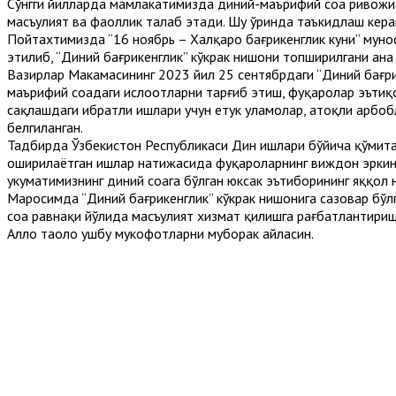
Сўнгги йилларда мамлакатимизда диний-маърифий соҳа ривожи й
масъулият ва фаоллик талаб этади. Шу ўринда таъкидлаш кера
Пойтахтимизда “16 ноябрь – Халқаро бағрикенглик куни” мунос
этилиб, “Диний бағрикенглик” кўкрак нишони топширилгани ан
Вазирлар Маҳкамасининг 2023 йил 25 сентябрдаги “Диний бағри
маърифий соҳадаги ислоҳотларни тарғиб этиш, фуқаролар эътиқ
сақлашдаги ибратли ишлари учун етук уламолар, атоқли арбоб
белгиланган.
Тадбирда Ўзбекистон Республикаси Дин ишлари бўйича қўмит
оширилаётган ишлар натижасида фуқароларнинг виждон эркинли
ҳукуматимизнинг диний соҳага бўлган юксак эътиборининг яққол
Маросимда “Диний бағрикенглик” кўкрак нишонига сазовар бўлг
соҳа равнақи йўлида масъулият хизмат қилишга рағбатлантири
Аллоҳ таоло ушбу мукофотларни муборак айласин.