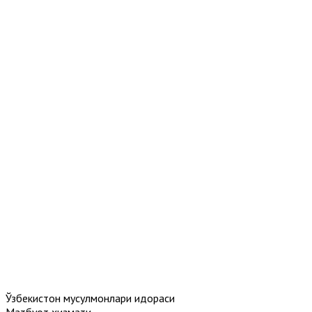
Ўзбекистон мусулмонлари идораси
Матбуот хизмати