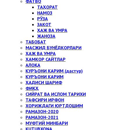
ФАТВО
ТАҲОРАТ
НАМОЗ
РЎЗА
ЗАКОТ
ҲАЖ ВА УМРА
ЖАНОЗА
ТАБОБАТ
МАСЖИД БУНЁДКОРЛАРИ
ҲАЖ ВА УМРА
ҲАМКОР САЙТЛАР
АЛОҚА
ҚУРЪОНИ КАРИМ (дастур)
ҚУРЪОНИ КАРИМ
ҲАДИСИ ШАРИФ
ФИҚҲ
СИЙРАТ ВА ИСЛОМ ТАРИХИ
ТАФСИРИ ИРФОН
ХОРИЖДАГИ ЮРТДОШИМ
РАМАЗОН-2020
РАМАЗОН-2021
МУФТИЙ МИНБАРИ
KUTUBXONA