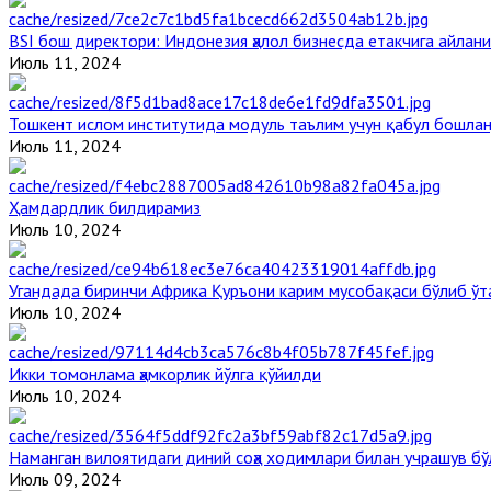
BSI бош директори: Индонезия ҳалол бизнесда етакчига айлани
Июль 11, 2024
Тошкент ислом институтида модуль таълим учун қабул бошла
Июль 11, 2024
Ҳамдардлик билдирамиз
Июль 10, 2024
Угандада биринчи Aфрика Қуръони карим мусобақаси бўлиб ўт
Июль 10, 2024
Икки томонлама ҳамкорлик йўлга қўйилди
Июль 10, 2024
Наманган вилоятидаги диний соҳа ходимлари билан учрашув бў
Июль 09, 2024