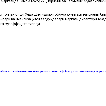
 марказида “Имом Бухорий, Доримий ва Термизий: муҳаддисликн
т билан очди. Унда Дин ишлари бўйича қўмитаси раисининг би
нлари ва цивилизацияси тадқиқотлари маркази директори Аҳмад Б
га муваффақият тилади.
ринбосар тайинланди
Анжуманга ташриф буюрган уламолар жума 