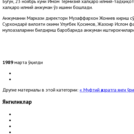
Бугун, 23 ноябрь куни Имом Термизий халқаро илмий-тадқиқот
халқаро илмий анжуман ўз ишини бошлади.
Анжуманни Маркази директори Музаффархон Жониев кириш сўз
Сурхондарё вилояти ҳокими Улуғбек Қосимов, Жазоир Ислом фа
мулоҳазаларини билдириш баробарида анжуман иштирокчилари
1989
марта ўқилди
Другие материалы в этой категории:
« Муфтий ҳазратга янги ў
Янгиликлар