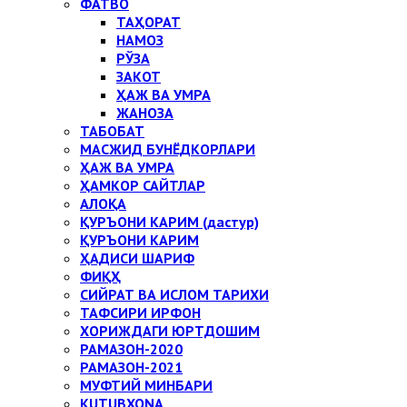
ФАТВО
ТАҲОРАТ
НАМОЗ
РЎЗА
ЗАКОТ
ҲАЖ ВА УМРА
ЖАНОЗА
ТАБОБАТ
МАСЖИД БУНЁДКОРЛАРИ
ҲАЖ ВА УМРА
ҲАМКОР САЙТЛАР
АЛОҚА
ҚУРЪОНИ КАРИМ (дастур)
ҚУРЪОНИ КАРИМ
ҲАДИСИ ШАРИФ
ФИҚҲ
СИЙРАТ ВА ИСЛОМ ТАРИХИ
ТАФСИРИ ИРФОН
ХОРИЖДАГИ ЮРТДОШИМ
РАМАЗОН-2020
РАМАЗОН-2021
МУФТИЙ МИНБАРИ
KUTUBXONA