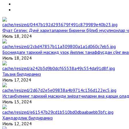
Фуат Сезгин: Дунё хариталарини биринчи бўлиб мусулмонлар ч
Июль 18, 2024
Босниядаги тарихий масжид узоқ йиллик танаффусдан сўнг ян
Июль 18, 2024
Таъзия билдирамиз
Июль 17, 2024
Истанбулнинг тарихий масжиди зиёратчиларни яна қарши ола
Июль 15, 2024
Ҳамдардлик билдирамиз
Июль 12, 2024