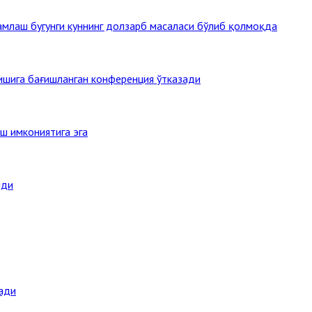
млаш бугунги куннинг долзарб масаласи бўлиб қолмоқда
тишига бағишланган конференция ўтказади
ш имкониятига эга
нди
ади