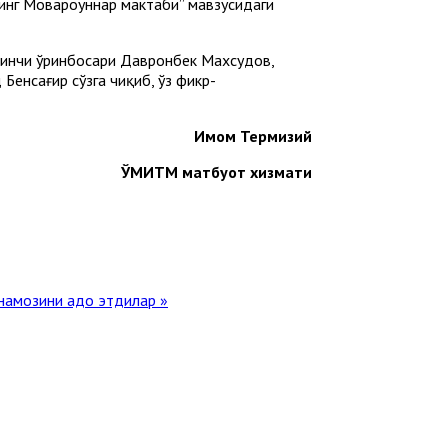
инг Мовароуннаҳр мактаби” мавзусидаги
ринчи ўринбосари Давронбек Махсудов,
енсағир сўзга чиқиб, ўз фикр-
Имом Термизий
ЎМИТМ матбуот хизмати
намозини адо этдилар »