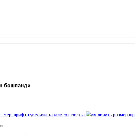
ан бошланди
увеличить размер шрифта