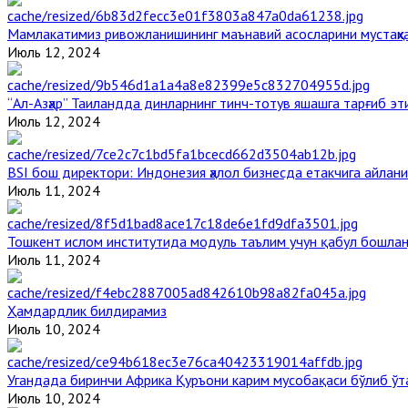
Мамлакатимиз ривожланишининг маънавий асосларини мустаҳка
Июль 12, 2024
“Ал-Азҳар” Таиландда динларнинг тинч-тотув яшашга тарғиб э
Июль 12, 2024
BSI бош директори: Индонезия ҳалол бизнесда етакчига айлани
Июль 11, 2024
Тошкент ислом институтида модуль таълим учун қабул бошла
Июль 11, 2024
Ҳамдардлик билдирамиз
Июль 10, 2024
Угандада биринчи Aфрика Қуръони карим мусобақаси бўлиб ўт
Июль 10, 2024