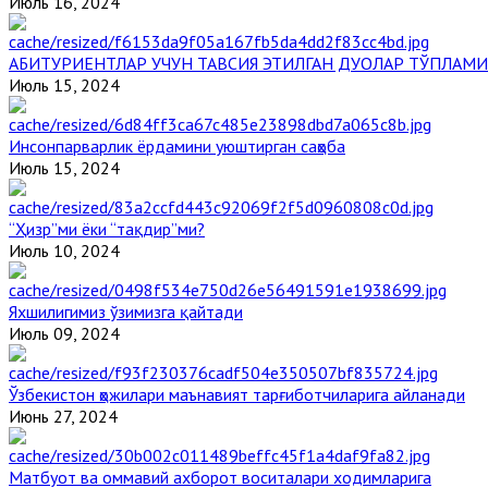
Июль 16, 2024
АБИТУРИЕНТЛАР УЧУН ТАВСИЯ ЭТИЛГАН ДУОЛАР ТЎПЛАМИ
Июль 15, 2024
Инсонпарварлик ёрдамини уюштирган саҳоба
Июль 15, 2024
“Ҳизр”ми ёки “тақдир”ми?
Июль 10, 2024
Яхшилигимиз ўзимизга қайтади
Июль 09, 2024
Ўзбекистон ҳожилари маънавият тарғиботчиларига айланади
Июнь 27, 2024
Матбуот ва оммавий ахборот воситалари ходимларига