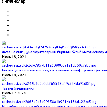
Янгиликлар
Фуат Сезгин: Дунё хариталарини биринчи бўлиб мусулмонлар ч
Июль 18, 2024
Босниядаги тарихий масжид узоқ йиллик танаффусдан сўнг ян
Июль 18, 2024
Таъзия билдирамиз
Июль 17, 2024
Истанбулнинг тарихий масжиди зиёратчиларни яна қарши ола