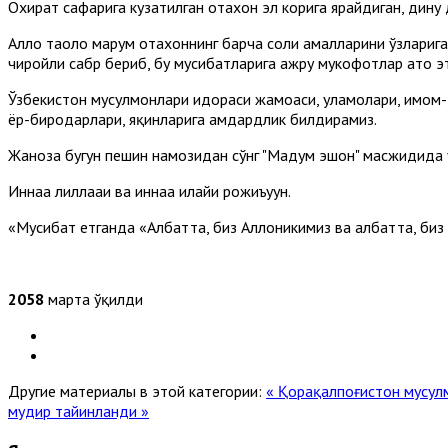
Охират сафарига кузатилган отахон эл корига ярайдиган, дину
Аллоҳ таоло марҳум отахоннинг барча солиҳ амалларини ўзлариг
чиройли сабр бериб, бу мусибатларига ажру мукофотлар ато э
Ўзбекистон мусулмонлари идораси жамоаси, уламолари, имом-
ёр-биродарлари, яқинларига ҳамдардлик билдирамиз.
Жаноза бугун пешин намозидан сўнг "Маҳдум эшон" масжидида 
Иннаа лиллааҳи ва иннаа илайҳи рожиъуун.
«Мусибат етганда «Албатта, биз Аллоҳникимиз ва албатта, биз 
2058
марта ўқилди
Другие материалы в этой категории:
« Қорақалпоғистон мусул
мудир тайинланди »