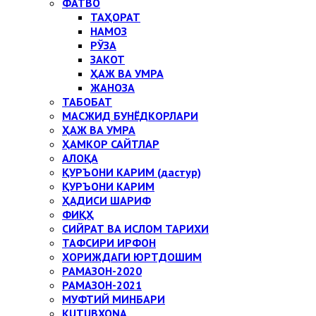
ФАТВО
ТАҲОРАТ
НАМОЗ
РЎЗА
ЗАКОТ
ҲАЖ ВА УМРА
ЖАНОЗА
ТАБОБАТ
МАСЖИД БУНЁДКОРЛАРИ
ҲАЖ ВА УМРА
ҲАМКОР САЙТЛАР
АЛОҚА
ҚУРЪОНИ КАРИМ (дастур)
ҚУРЪОНИ КАРИМ
ҲАДИСИ ШАРИФ
ФИҚҲ
СИЙРАТ ВА ИСЛОМ ТАРИХИ
ТАФСИРИ ИРФОН
ХОРИЖДАГИ ЮРТДОШИМ
РАМАЗОН-2020
РАМАЗОН-2021
МУФТИЙ МИНБАРИ
KUTUBXONA