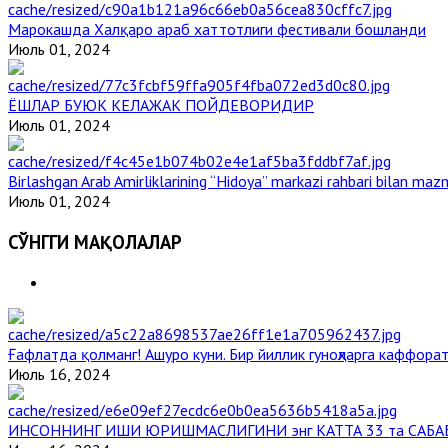
Марокашда Халқаро араб хаттотлиги фестивали бошланди
Июль 01, 2024
ЁШЛАР БУЮК КЕЛАЖАК ПОЙДЕВОРИДИР
Июль 01, 2024
Birlashgan Arab Amirliklarining “Hidoya” markazi rahbari bilan mazm
Июль 01, 2024
СЎНГГИ МАҚОЛАЛАР
Ғафлатда қолманг! Ашуро куни. Бир йиллик гуноҳларга каффорат
Июль 16, 2024
ИНСОННИНГ ИШИ ЮРИШМАСЛИГИНИ энг КАТТА 33 та САБА