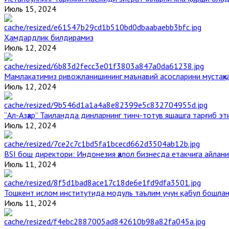
Июль 15, 2024
Ҳамдардлик билдирамиз
Июль 12, 2024
Мамлакатимиз ривожланишининг маънавий асосларини мустаҳка
Июль 12, 2024
“Ал-Азҳар” Таиландда динларнинг тинч-тотув яшашга тарғиб э
Июль 12, 2024
BSI бош директори: Индонезия ҳалол бизнесда етакчига айлани
Июль 11, 2024
Тошкент ислом институтида модуль таълим учун қабул бошла
Июль 11, 2024