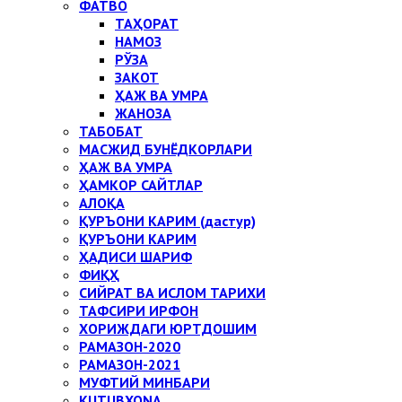
ФАТВО
ТАҲОРАТ
НАМОЗ
РЎЗА
ЗАКОТ
ҲАЖ ВА УМРА
ЖАНОЗА
ТАБОБАТ
МАСЖИД БУНЁДКОРЛАРИ
ҲАЖ ВА УМРА
ҲАМКОР САЙТЛАР
АЛОҚА
ҚУРЪОНИ КАРИМ (дастур)
ҚУРЪОНИ КАРИМ
ҲАДИСИ ШАРИФ
ФИҚҲ
СИЙРАТ ВА ИСЛОМ ТАРИХИ
ТАФСИРИ ИРФОН
ХОРИЖДАГИ ЮРТДОШИМ
РАМАЗОН-2020
РАМАЗОН-2021
МУФТИЙ МИНБАРИ
KUTUBXONA