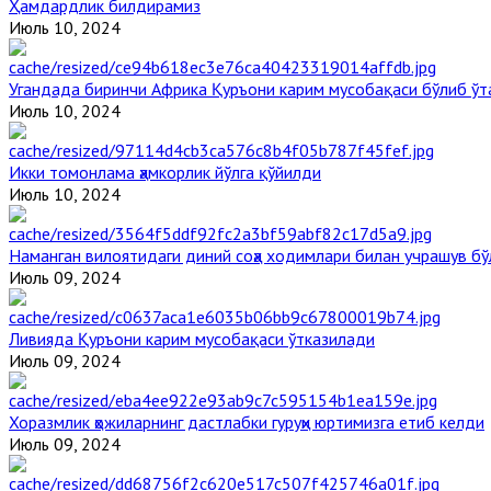
Ҳамдардлик билдирамиз
Июль 10, 2024
Угандада биринчи Aфрика Қуръони карим мусобақаси бўлиб ўт
Июль 10, 2024
Икки томонлама ҳамкорлик йўлга қўйилди
Июль 10, 2024
Наманган вилоятидаги диний соҳа ходимлари билан учрашув бў
Июль 09, 2024
Ливияда Қуръони карим мусобақаси ўтказилади
Июль 09, 2024
Хоразмлик ҳожиларнинг дастлабки гуруҳи юртимизга етиб келди
Июль 09, 2024