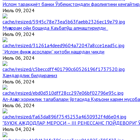
Ислом тараққиёт банки Ўзбекистондаги фаолиятини кенгайти
Июль 09, 2024
Муҳаррам ойи бошида Каъбапўш алмаштирилди
Июль 09, 2024
“Ислом фиқҳи асослари” китоби нашрдан чиқди
Июль 06, 2024
Ҳамдардлик билдирамиз
Июль 06, 2024
Aл-Aзҳар:хорижлик талабалари ўртасида Қуръони карим мусоб
Июль 06, 2024
"БУЮК АЖДОДЛАР МЕРОСИ – III РЕНЕССАНС ПОЙДЕВОРИ
Июль 04, 2024