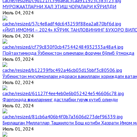
МУРОЖААТЛАРНИ ҲАЛ ЭТИШ ЧОРАЛАРИ КЎРИЛДИ
Июль 04, 2024
«ЙИЛ ИМОМИ – 2024» КЎРИК ТАНЛОВИНИНГ БУХОРО ВИЛ
Июль 04, 2024
Пойтахтимизда Ўзбекистон олимлари форуми бўлиб ўтмоқда
Июль 03, 2024
Ўзбекистон мусулмонлари идораси вакиллари хориждаги вата
Июль 02, 2024
Фарғонада ҳожиларнинг дастлабки гуруҳи кутиб олинди
Июль 02, 2024
Бирлашган Миллатлар Ташкилоти Бош котиби Ҳазрати Имом 
Июль 01, 2024