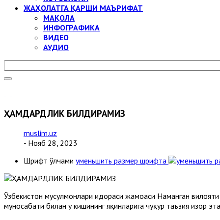
ЖАҲОЛАТГА ҚАРШИ МАЪРИФАТ
МАҚОЛА
ИНФОГРАФИКА
ВИДЕО
АУДИО
ҲАМДАРДЛИК БИЛДИРАМИЗ
muslim.uz
- Нояб 28, 2023
Шрифт ўлчами
уменьшить размер шрифта
Ўзбекистон мусулмонлари идораси жамоаси Наманган вилояти
муносабати билан у кишининг яқинларига чуқур таъзия изҳор эт