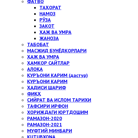
ФАТВО
ТАҲОРАТ
НАМОЗ
РЎЗА
ЗАКОТ
ҲАЖ ВА УМРА
ЖАНОЗА
ТАБОБАТ
МАСЖИД БУНЁДКОРЛАРИ
ҲАЖ ВА УМРА
ҲАМКОР САЙТЛАР
АЛОҚА
ҚУРЪОНИ КАРИМ (дастур)
ҚУРЪОНИ КАРИМ
ҲАДИСИ ШАРИФ
ФИҚҲ
СИЙРАТ ВА ИСЛОМ ТАРИХИ
ТАФСИРИ ИРФОН
ХОРИЖДАГИ ЮРТДОШИМ
РАМАЗОН-2020
РАМАЗОН-2021
МУФТИЙ МИНБАРИ
KUTUBXONA