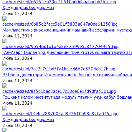
Ҳамдардлик билдирамиз
Июль 12, 2024
Мамлакатимиз ривожланишининг маънавий асосларини мустаҳка
Июль 12, 2024
“Ал-Азҳар” Таиландда динларнинг тинч-тотув яшашга тарғиб э
Июль 12, 2024
BSI бош директори: Индонезия ҳалол бизнесда етакчига айлани
Июль 11, 2024
Тошкент ислом институтида модуль таълим учун қабул бошла
Июль 11, 2024
Ҳамдардлик билдирамиз
Июль 10, 2024