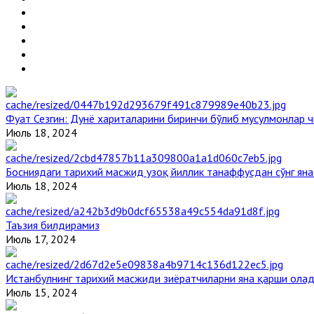
Фуат Сезгин: Дунё хариталарини биринчи бўлиб мусулмонлар ч
Июль 18, 2024
Босниядаги тарихий масжид узоқ йиллик танаффусдан сўнг ян
Июль 18, 2024
Таъзия билдирамиз
Июль 17, 2024
Истанбулнинг тарихий масжиди зиёратчиларни яна қарши ола
Июль 15, 2024