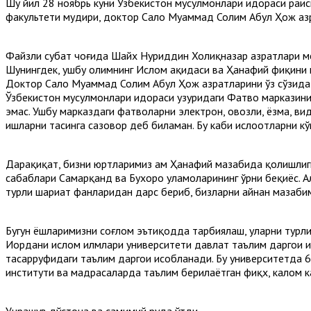
Шу йил 28 ноябрь куни Ўзбекистон мусулмонлари идораси раис
факультети мудири, доктор Салоҳ Муҳаммад Солим Абул Ҳож ҳаз
Файзли суҳбат чоғида Шайх Нуриддин Холиқназар ҳазратлари 
Шунингдек, ушбу олимнинг Ислом ақидаси ва Ҳанафий фиқҳини 
Доктор Салоҳ Муҳаммад Солим Абул Ҳож ҳазратларини ўз сўзид
Ўзбекистон мусулмонлари идораси ҳузуридаги Фатво марказини
эмас. Ушбу марказдаги фатволарни электрон, овозли, ёзма, в
ишларни таҳсинга сазовор деб биламан. Бу каби ислоҳотларни 
Дарҳақиқат, бизни юртларимиз ҳам Ҳанафий мазҳабида қолишлиг
сабаблари Самарқанд ва Бухоро уламоларининг ўрни беқиёс. Ал
турли шариат фанларидан дарс бериб, бизларни айнан мазҳаби
Бугун ёшларимизни соғлом эътиқодда тарбиялаш, уларни турли
Иордани ислом илмлари университети давлат таълим даргоҳи ҳ
тасарруфидаги таълим даргоҳи ҳисобланади. Бу университетда 
институти ва мадрасаларда таълим берилаётган фиқх, калом к
Учрашув дўстона ва самимий руҳда ўтди.