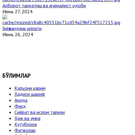
Ахборот тарқатиш ва журналист одоби
Июнь 27, 2024
Гиёҳвандлик иллати
Июнь 26, 2024
БЎЛИМЛАР
Қуръони карим
Ҳадиси шариф
Ақида
Фиқҳ
Сийрат ва ислом тарихи
Ҳаж ва умра
Кутубхона
Фатволар