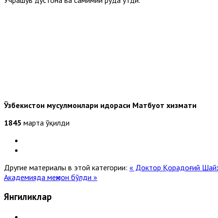
Ўзбекистон мусулмонлари идораси Матбуот хизмати
1845
марта ўқилди
Другие материалы в этой категории:
« Доктор Қорадоғий Шайх
Академияда меҳмон бўлди »
Янгиликлар