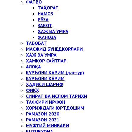
ФАТВО
ТАҲОРАТ
НАМОЗ
РЎЗА
ЗАКОТ
ҲАЖ ВА УМРА
ЖАНОЗА
ТАБОБАТ
МАСЖИД БУНЁДКОРЛАРИ
ҲАЖ ВА УМРА
ҲАМКОР САЙТЛАР
АЛОҚА
ҚУРЪОНИ КАРИМ (дастур)
ҚУРЪОНИ КАРИМ
ҲАДИСИ ШАРИФ
ФИҚҲ
СИЙРАТ ВА ИСЛОМ ТАРИХИ
ТАФСИРИ ИРФОН
ХОРИЖДАГИ ЮРТДОШИМ
РАМАЗОН-2020
РАМАЗОН-2021
МУФТИЙ МИНБАРИ
KUTUBXONA