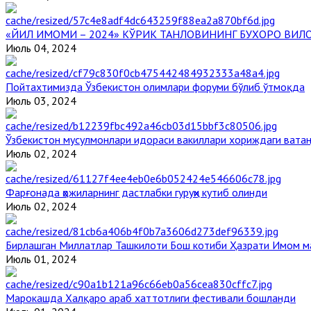
«ЙИЛ ИМОМИ – 2024» КЎРИК ТАНЛОВИНИНГ БУХОРО ВИЛ
Июль 04, 2024
Пойтахтимизда Ўзбекистон олимлари форуми бўлиб ўтмоқда
Июль 03, 2024
Ўзбекистон мусулмонлари идораси вакиллари хориждаги вата
Июль 02, 2024
Фарғонада ҳожиларнинг дастлабки гуруҳи кутиб олинди
Июль 02, 2024
Бирлашган Миллатлар Ташкилоти Бош котиби Ҳазрати Имом 
Июль 01, 2024
Марокашда Халқаро араб хаттотлиги фестивали бошланди