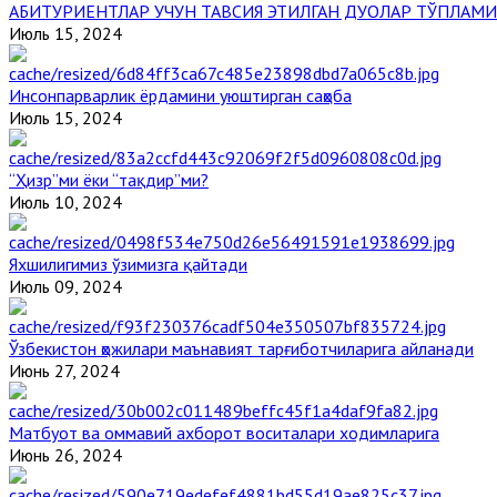
АБИТУРИЕНТЛАР УЧУН ТАВСИЯ ЭТИЛГАН ДУОЛАР ТЎПЛАМИ
Июль 15, 2024
Инсонпарварлик ёрдамини уюштирган саҳоба
Июль 15, 2024
“Ҳизр”ми ёки “тақдир”ми?
Июль 10, 2024
Яхшилигимиз ўзимизга қайтади
Июль 09, 2024
Ўзбекистон ҳожилари маънавият тарғиботчиларига айланади
Июнь 27, 2024
Матбуот ва оммавий ахборот воситалари ходимларига
Июнь 26, 2024