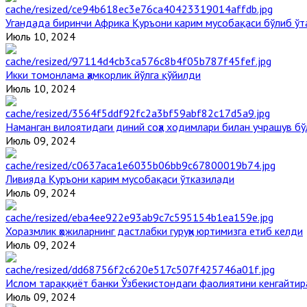
Угандада биринчи Aфрика Қуръони карим мусобақаси бўлиб ўт
Июль 10, 2024
Икки томонлама ҳамкорлик йўлга қўйилди
Июль 10, 2024
Наманган вилоятидаги диний соҳа ходимлари билан учрашув бў
Июль 09, 2024
Ливияда Қуръони карим мусобақаси ўтказилади
Июль 09, 2024
Хоразмлик ҳожиларнинг дастлабки гуруҳи юртимизга етиб келди
Июль 09, 2024
Ислом тараққиёт банки Ўзбекистондаги фаолиятини кенгайти
Июль 09, 2024