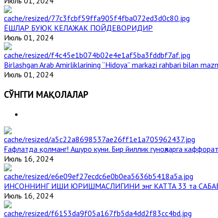
Июль 01, 2024
ЁШЛАР БУЮК КЕЛАЖАК ПОЙДЕВОРИДИР
Июль 01, 2024
Birlashgan Arab Amirliklarining “Hidoya” markazi rahbari bilan mazm
Июль 01, 2024
СЎНГГИ МАҚОЛАЛАР
Ғафлатда қолманг! Ашуро куни. Бир йиллик гуноҳларга каффорат
Июль 16, 2024
ИНСОННИНГ ИШИ ЮРИШМАСЛИГИНИ энг КАТТА 33 та САБА
Июль 16, 2024