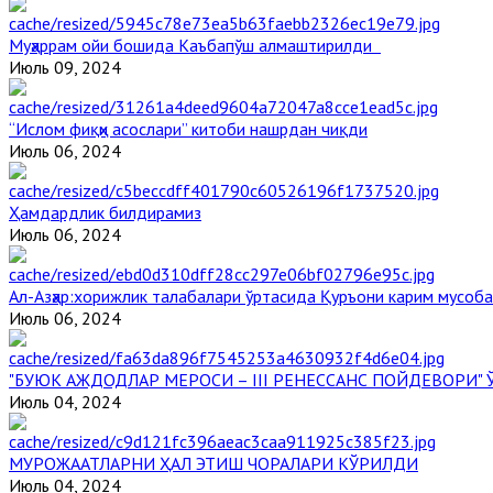
Муҳаррам ойи бошида Каъбапўш алмаштирилди
Июль 09, 2024
“Ислом фиқҳи асослари” китоби нашрдан чиқди
Июль 06, 2024
Ҳамдардлик билдирамиз
Июль 06, 2024
Aл-Aзҳар:хорижлик талабалари ўртасида Қуръони карим мусоб
Июль 06, 2024
"БУЮК АЖДОДЛАР МЕРОСИ – III РЕНЕССАНС ПОЙДЕВОРИ
Июль 04, 2024
МУРОЖААТЛАРНИ ҲАЛ ЭТИШ ЧОРАЛАРИ КЎРИЛДИ
Июль 04, 2024