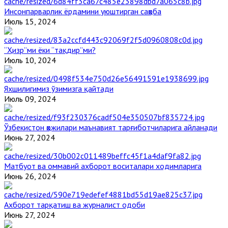
Инсонпарварлик ёрдамини уюштирган саҳоба
Июль 15, 2024
“Ҳизр”ми ёки “тақдир”ми?
Июль 10, 2024
Яхшилигимиз ўзимизга қайтади
Июль 09, 2024
Ўзбекистон ҳожилари маънавият тарғиботчиларига айланади
Июнь 27, 2024
Матбуот ва оммавий ахборот воситалари ходимларига
Июнь 26, 2024
Ахборот тарқатиш ва журналист одоби
Июнь 27, 2024