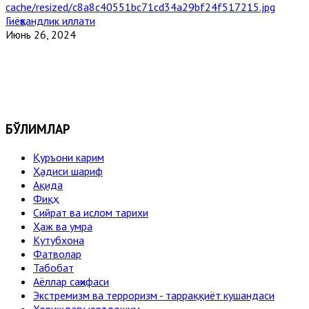
Гиёҳвандлик иллати
Июнь 26, 2024
БЎЛИМЛАР
Қуръони карим
Ҳадиси шариф
Ақида
Фиқҳ
Сийрат ва ислом тарихи
Ҳаж ва умра
Кутубхона
Фатволар
Табобат
Аёллар саҳифаси
Экстремизм ва терроризм - тарраққиёт кушандаси
Хориждаги юртдошим