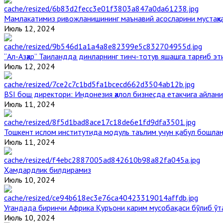
Мамлакатимиз ривожланишининг маънавий асосларини мустаҳка
Июль 12, 2024
“Ал-Азҳар” Таиландда динларнинг тинч-тотув яшашга тарғиб э
Июль 12, 2024
BSI бош директори: Индонезия ҳалол бизнесда етакчига айлани
Июль 11, 2024
Тошкент ислом институтида модуль таълим учун қабул бошла
Июль 11, 2024
Ҳамдардлик билдирамиз
Июль 10, 2024
Угандада биринчи Aфрика Қуръони карим мусобақаси бўлиб ўт
Июль 10, 2024