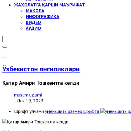
ЖАҲОЛАТГА ҚАРШИ МАЪРИФАТ
МАҚОЛА
ИНФОГРАФИКА
ВИДЕО
АУДИО
Ўзбекистон янгиликлари
Қатар Амири Тошкентга келди
muslim.uz.umi
- Дек 19, 2023
Шрифт ўлчами
уменьшить размер шрифта