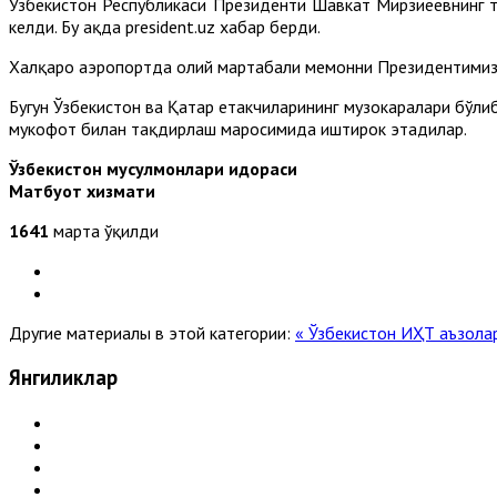
Ўзбекистон Республикаси Президенти Шавкат Мирзиёевнинг 
келди. Бу ҳақда president.uz хабар берди.
Халқаро аэропортда олий мартабали меҳмонни Президентимиз
Бугун Ўзбекистон ва Қатар етакчиларининг музокаралари бўли
мукофот билан тақдирлаш маросимида иштирок этадилар.
Ўзбекистон мусулмонлари идораси
Матбуот хизмати
1641
марта ўқилди
Другие материалы в этой категории:
« Ўзбекистон ИҲТ аъзола
Янгиликлар