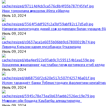
Икки томонлама ҳамкорлик йўлга қўйилди
Июль 10, 2024
Наманган вилоятидаги диний соҳа ходимлари билан учрашув бў
Июль 09, 2024
Ливияда Қуръони карим мусобақаси ўтказилади
Июль 09, 2024
Хоразмлик ҳожиларнинг дастлабки гуруҳи юртимизга етиб келди
Июль 09, 2024
Ислом тараққиёт банки Ўзбекистондаги фаолиятини кенгайти
Июль 09, 2024
Муҳаррам ойи бошида Каъбапўш алмаштирилди
Июль 09, 2024