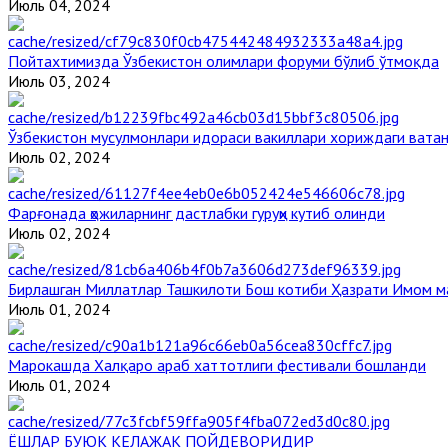
Июль 04, 2024
Пойтахтимизда Ўзбекистон олимлари форуми бўлиб ўтмоқда
Июль 03, 2024
Ўзбекистон мусулмонлари идораси вакиллари хориждаги вата
Июль 02, 2024
Фарғонада ҳожиларнинг дастлабки гуруҳи кутиб олинди
Июль 02, 2024
Бирлашган Миллатлар Ташкилоти Бош котиби Ҳазрати Имом 
Июль 01, 2024
Марокашда Халқаро араб хаттотлиги фестивали бошланди
Июль 01, 2024
ЁШЛАР БУЮК КЕЛАЖАК ПОЙДЕВОРИДИР