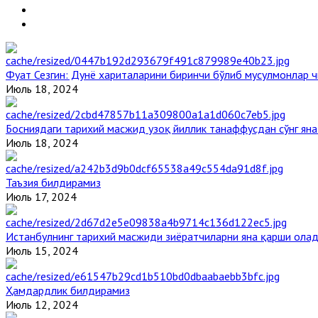
Фуат Сезгин: Дунё хариталарини биринчи бўлиб мусулмонлар ч
Июль 18, 2024
Босниядаги тарихий масжид узоқ йиллик танаффусдан сўнг ян
Июль 18, 2024
Таъзия билдирамиз
Июль 17, 2024
Истанбулнинг тарихий масжиди зиёратчиларни яна қарши ола
Июль 15, 2024
Ҳамдардлик билдирамиз
Июль 12, 2024