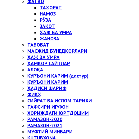
ФАТВО
ТАҲОРАТ
НАМОЗ
РЎЗА
ЗАКОТ
ҲАЖ ВА УМРА
ЖАНОЗА
ТАБОБАТ
МАСЖИД БУНЁДКОРЛАРИ
ҲАЖ ВА УМРА
ҲАМКОР САЙТЛАР
АЛОҚА
ҚУРЪОНИ КАРИМ (дастур)
ҚУРЪОНИ КАРИМ
ҲАДИСИ ШАРИФ
ФИҚҲ
СИЙРАТ ВА ИСЛОМ ТАРИХИ
ТАФСИРИ ИРФОН
ХОРИЖДАГИ ЮРТДОШИМ
РАМАЗОН-2020
РАМАЗОН-2021
МУФТИЙ МИНБАРИ
KUTUBXONA