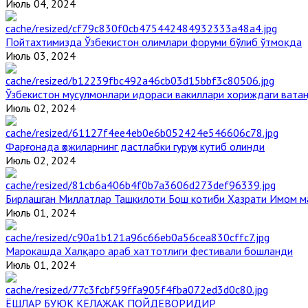
Июль 04, 2024
Пойтахтимизда Ўзбекистон олимлари форуми бўлиб ўтмоқда
Июль 03, 2024
Ўзбекистон мусулмонлари идораси вакиллари хориждаги вата
Июль 02, 2024
Фарғонада ҳожиларнинг дастлабки гуруҳи кутиб олинди
Июль 02, 2024
Бирлашган Миллатлар Ташкилоти Бош котиби Ҳазрати Имом 
Июль 01, 2024
Марокашда Халқаро араб хаттотлиги фестивали бошланди
Июль 01, 2024
ЁШЛАР БУЮК КЕЛАЖАК ПОЙДЕВОРИДИР