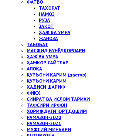
ФАТВО
ТАҲОРАТ
НАМОЗ
РЎЗА
ЗАКОТ
ҲАЖ ВА УМРА
ЖАНОЗА
ТАБОБАТ
МАСЖИД БУНЁДКОРЛАРИ
ҲАЖ ВА УМРА
ҲАМКОР САЙТЛАР
АЛОҚА
ҚУРЪОНИ КАРИМ (дастур)
ҚУРЪОНИ КАРИМ
ҲАДИСИ ШАРИФ
ФИҚҲ
СИЙРАТ ВА ИСЛОМ ТАРИХИ
ТАФСИРИ ИРФОН
ХОРИЖДАГИ ЮРТДОШИМ
РАМАЗОН-2020
РАМАЗОН-2021
МУФТИЙ МИНБАРИ
KUTUBXONA