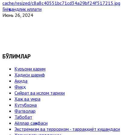
Гиёҳвандлик иллати
Июнь 26, 2024
БЎЛИМЛАР
Қуръони карим
Ҳадиси шариф
Ақида
Фиқҳ
Сийрат ва ислом тарихи
Ҳаж ва умра
Кутубхона
Фатволар
Табобат
Аёллар саҳифаси
Экстремизм ва терроризм - тарраққиёт кушандаси
Хориждаги юртдошим