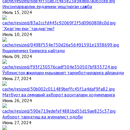
Инсонпарварлик ёрдамини уюштирган саҳоба
Июль 15, 2024
“Ҳизр”ми ёки “тақдир”ми?
Июль 10, 2024
Яхшилигимиз ўзимизга қайтади
Июль 09, 2024
Ўзбекистон ҳожилари маънавият тарғиботчиларига айланади
Июнь 27, 2024
Матбуот ва оммавий ахборот воситалари ходимларига
Июнь 26, 2024
Ахборот тарқатиш ва журналист одоби
Июнь 27, 2024