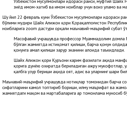
Ўзбекистон мусулмонлари идораси раиси, муфтий Шайх 
зиёд имом-хатиб ва имом ноиблар учун воиз уламо ва м
Шу йил 22 февраль куни Ўзбекистон мусулмонлари идораси р
бўлими мудири Шайх Алижон қори Қорақалпоғистон Республика
ноибларига zoom дастури орқали маънавий-маърифий суҳбат ў
Масофавий учрашувда профессор Муҳаммадолим домла Му
бўлган жамиятда истиқомат қилиши, барча қонун олдида 
қонунга амал қилиши зарур эканини алоҳида таъкидлади.
Шайх Алижон қори Қуръони карим фазилати ҳақида манфаа
қорига дунёю охиратда бериладиган ажру мукофотлар, у
қалбга ҳузур бериши ҳақида оят, ҳадис ва уларнинг шарҳи б
Маънавий-маърифий учрашувда нотиқлар томонидан барча соҳа
сифатларини камол топтириб бориши, илму маърифат ва жамо
жамиятдаги мақом ва мартабаларига ҳар томонлама муносиб б