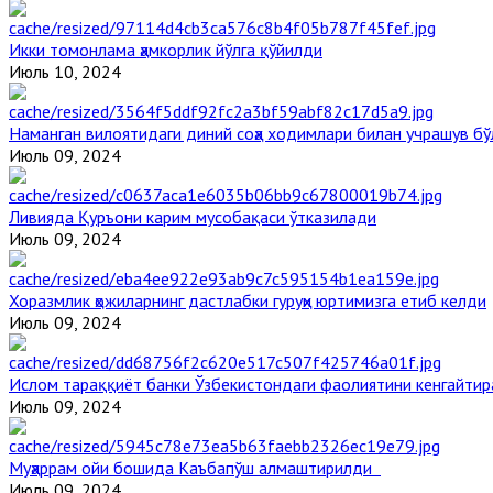
Икки томонлама ҳамкорлик йўлга қўйилди
Июль 10, 2024
Наманган вилоятидаги диний соҳа ходимлари билан учрашув бў
Июль 09, 2024
Ливияда Қуръони карим мусобақаси ўтказилади
Июль 09, 2024
Хоразмлик ҳожиларнинг дастлабки гуруҳи юртимизга етиб келди
Июль 09, 2024
Ислом тараққиёт банки Ўзбекистондаги фаолиятини кенгайти
Июль 09, 2024
Муҳаррам ойи бошида Каъбапўш алмаштирилди
Июль 09, 2024