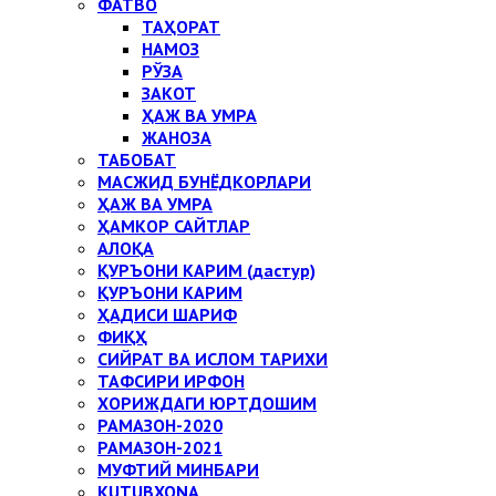
ФАТВО
ТАҲОРАТ
НАМОЗ
РЎЗА
ЗАКОТ
ҲАЖ ВА УМРА
ЖАНОЗА
ТАБОБАТ
МАСЖИД БУНЁДКОРЛАРИ
ҲАЖ ВА УМРА
ҲАМКОР САЙТЛАР
АЛОҚА
ҚУРЪОНИ КАРИМ (дастур)
ҚУРЪОНИ КАРИМ
ҲАДИСИ ШАРИФ
ФИҚҲ
СИЙРАТ ВА ИСЛОМ ТАРИХИ
ТАФСИРИ ИРФОН
ХОРИЖДАГИ ЮРТДОШИМ
РАМАЗОН-2020
РАМАЗОН-2021
МУФТИЙ МИНБАРИ
KUTUBXONA