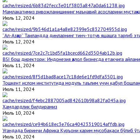
Мамлакатимиз ривожланишининг маънавий асосларини мустаҳка
Июль 12, 2024
“Ал-Азҳар” Таиландда динларнинг тинч-тотув яшашга тарғиб э
Июль 12, 2024
BSI бош директори: Индонезия ҳалол бизнесда етакчига айлани
Июль 11, 2024
Тошкент ислом институтида модуль таълим учун қабул бошла
Июль 11, 2024
Ҳамдардлик билдирамиз
Июль 10, 2024
Угандада биринчи Aфрика Қуръони карим мусобақаси бўлиб ўт
Июль 10, 2024