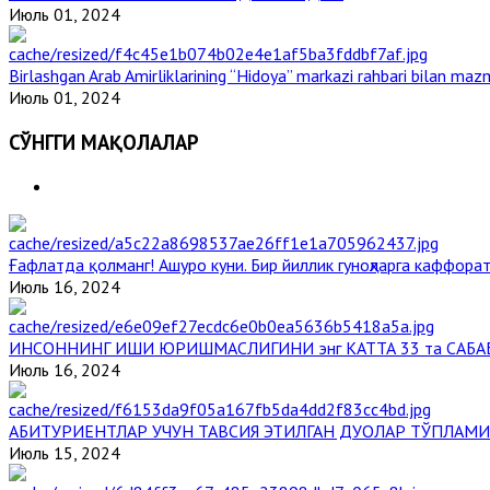
Июль 01, 2024
Birlashgan Arab Amirliklarining “Hidoya” markazi rahbari bilan mazm
Июль 01, 2024
СЎНГГИ МАҚОЛАЛАР
Ғафлатда қолманг! Ашуро куни. Бир йиллик гуноҳларга каффорат
Июль 16, 2024
ИНСОННИНГ ИШИ ЮРИШМАСЛИГИНИ энг КАТТА 33 та САБА
Июль 16, 2024
АБИТУРИЕНТЛАР УЧУН ТАВСИЯ ЭТИЛГАН ДУОЛАР ТЎПЛАМИ
Июль 15, 2024