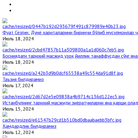
Фуат Сезгин: Дунё хариталарини биринчи бўлиб мусулмонлар ч
Июль 18, 2024
Босниядаги тарихий масжид узоқ йиллик танаффусдан сўнг ян
Июль 18, 2024
Таъзия билдирамиз
Июль 17, 2024
Истанбулнинг тарихий масжиди зиёратчиларни яна қарши ола
Июль 15, 2024
Ҳамдардлик билдирамиз
Июль 12, 2024