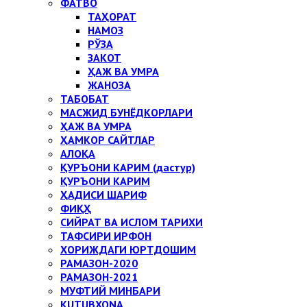
ФАТВО
ТАҲОРАТ
НАМОЗ
РЎЗА
ЗАКОТ
ҲАЖ ВА УМРА
ЖАНОЗА
ТАБОБАТ
МАСЖИД БУНЁДКОРЛАРИ
ҲАЖ ВА УМРА
ҲАМКОР САЙТЛАР
АЛОҚА
ҚУРЪОНИ КАРИМ (дастур)
ҚУРЪОНИ КАРИМ
ҲАДИСИ ШАРИФ
ФИҚҲ
СИЙРАТ ВА ИСЛОМ ТАРИХИ
ТАФСИРИ ИРФОН
ХОРИЖДАГИ ЮРТДОШИМ
РАМАЗОН-2020
РАМАЗОН-2021
МУФТИЙ МИНБАРИ
KUTUBXONA