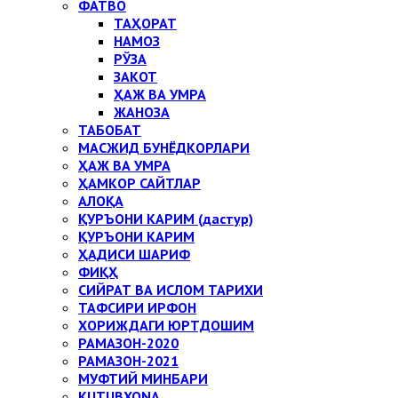
ФАТВО
ТАҲОРАТ
НАМОЗ
РЎЗА
ЗАКОТ
ҲАЖ ВА УМРА
ЖАНОЗА
ТАБОБАТ
МАСЖИД БУНЁДКОРЛАРИ
ҲАЖ ВА УМРА
ҲАМКОР САЙТЛАР
АЛОҚА
ҚУРЪОНИ КАРИМ (дастур)
ҚУРЪОНИ КАРИМ
ҲАДИСИ ШАРИФ
ФИҚҲ
СИЙРАТ ВА ИСЛОМ ТАРИХИ
ТАФСИРИ ИРФОН
ХОРИЖДАГИ ЮРТДОШИМ
РАМАЗОН-2020
РАМАЗОН-2021
МУФТИЙ МИНБАРИ
KUTUBXONA