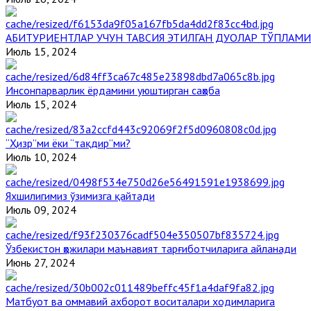
АБИТУРИЕНТЛАР УЧУН ТАВСИЯ ЭТИЛГАН ДУОЛАР ТЎПЛАМИ
Июль 15, 2024
Инсонпарварлик ёрдамини уюштирган саҳоба
Июль 15, 2024
“Ҳизр”ми ёки “тақдир”ми?
Июль 10, 2024
Яхшилигимиз ўзимизга қайтади
Июль 09, 2024
Ўзбекистон ҳожилари маънавият тарғиботчиларига айланади
Июнь 27, 2024
Матбуот ва оммавий ахборот воситалари ходимларига