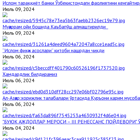
Ислом тараққиёт банки Ўзбекистондаги фаолиятини кенгайти
Июль 09, 2024
Муҳаррам ойи бошида Каъбапўш алмаштирилди
Июль 09, 2024
“Ислом фиқҳи асослари” китоби нашрдан чиқди
Июль 06, 2024
Ҳамдардлик билдирамиз
Июль 06, 2024
Aл-Aзҳар:хорижлик талабалари ўртасида Қуръони карим мусоб
Июль 06, 2024
"БУЮК АЖДОДЛАР МЕРОСИ – III РЕНЕССАНС ПОЙДЕВОРИ
Июль 04, 2024