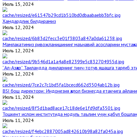
Июль 15, 2024
Ҳамдардлик билдирамиз
Июль 12, 2024
Мамлакатимиз ривожланишининг маънавий асосларини мустаҳка
Июль 12, 2024
“Ал-Азҳар” Таиландда динларнинг тинч-тотув яшашга тарғиб э
Июль 12, 2024
BSI бош директори: Индонезия ҳалол бизнесда етакчига айлани
Июль 11, 2024
Тошкент ислом институтида модуль таълим учун қабул бошла
Июль 11, 2024