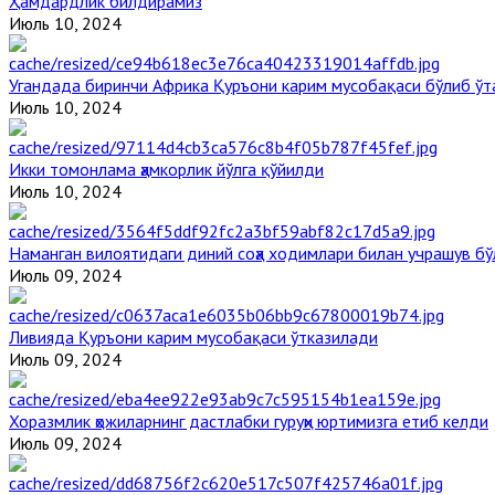
Ҳамдардлик билдирамиз
Июль 10, 2024
Угандада биринчи Aфрика Қуръони карим мусобақаси бўлиб ўт
Июль 10, 2024
Икки томонлама ҳамкорлик йўлга қўйилди
Июль 10, 2024
Наманган вилоятидаги диний соҳа ходимлари билан учрашув бў
Июль 09, 2024
Ливияда Қуръони карим мусобақаси ўтказилади
Июль 09, 2024
Хоразмлик ҳожиларнинг дастлабки гуруҳи юртимизга етиб келди
Июль 09, 2024