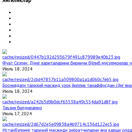
Янгиликлар
Фуат Сезгин: Дунё хариталарини биринчи бўлиб мусулмонлар ч
Июль 18, 2024
Босниядаги тарихий масжид узоқ йиллик танаффусдан сўнг ян
Июль 18, 2024
Таъзия билдирамиз
Июль 17, 2024
Истанбулнинг тарихий масжиди зиёратчиларни яна қарши ола