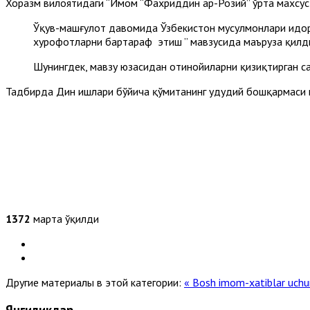
Хоразм вилоятидаги “Имом “Фахриддин ар-Розий” ўрта махсус
Ўқув-машғулот давомида Ўзбекистон мусулмонлари идор
хурофотларни бартараф этиш ” мавзусида маъруза қилд
Шунингдек, мавзу юзасидан отинойиларни қизиқтирган с
Тадбирда Дин ишлари бўйича қўмитанинг ҳудудий бошқармаси ва
1372
марта ўқилди
Другие материалы в этой категории:
« Bosh imom-xatiblar uchun