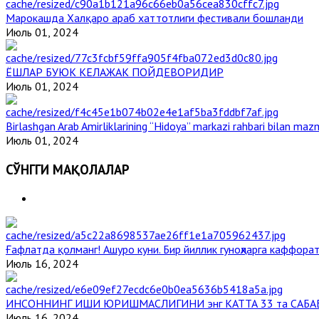
Марокашда Халқаро араб хаттотлиги фестивали бошланди
Июль 01, 2024
ЁШЛАР БУЮК КЕЛАЖАК ПОЙДЕВОРИДИР
Июль 01, 2024
Birlashgan Arab Amirliklarining “Hidoya” markazi rahbari bilan mazm
Июль 01, 2024
СЎНГГИ МАҚОЛАЛАР
Ғафлатда қолманг! Ашуро куни. Бир йиллик гуноҳларга каффорат
Июль 16, 2024
ИНСОННИНГ ИШИ ЮРИШМАСЛИГИНИ энг КАТТА 33 та САБА
Июль 16, 2024