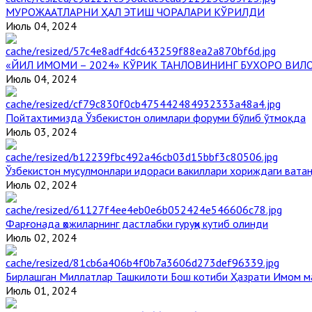
МУРОЖААТЛАРНИ ҲАЛ ЭТИШ ЧОРАЛАРИ КЎРИЛДИ
Июль 04, 2024
«ЙИЛ ИМОМИ – 2024» КЎРИК ТАНЛОВИНИНГ БУХОРО ВИЛ
Июль 04, 2024
Пойтахтимизда Ўзбекистон олимлари форуми бўлиб ўтмоқда
Июль 03, 2024
Ўзбекистон мусулмонлари идораси вакиллари хориждаги вата
Июль 02, 2024
Фарғонада ҳожиларнинг дастлабки гуруҳи кутиб олинди
Июль 02, 2024
Бирлашган Миллатлар Ташкилоти Бош котиби Ҳазрати Имом 
Июль 01, 2024