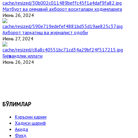
Матбуот ва оммавий ахборот воситалари ходимларига
Июнь 26, 2024
Ахборот тарқатиш ва журналист одоби
Июнь 27, 2024
Гиёҳвандлик иллати
Июнь 26, 2024
БЎЛИМЛАР
Қуръони карим
Ҳадиси шариф
Ақида
Фиқҳ