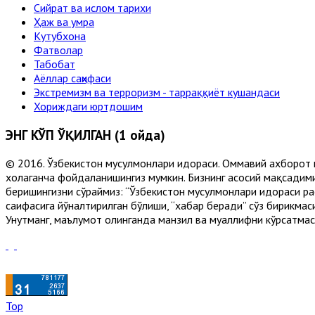
Сийрат ва ислом тарихи
Ҳаж ва умра
Кутубхона
Фатволар
Табобат
Аёллар саҳифаси
Экстремизм ва терроризм - тарраққиёт кушандаси
Хориждаги юртдошим
ЭНГ КЎП ЎҚИЛГАН (1 ойда)
© 2016. Ўзбекистон мусулмонлари идораси. Оммавий ахборот 
хоҳлаганча фойдаланишингиз мумкин. Бизнинг асосий мақсадими
беришингизни сўраймиз: “Ўзбекистон мусулмонлари идораси рас
саҳифасига йўналтирилган бўлиши, “хабар беради” сўз бирикмас
Унутманг, маълумот олинганда манзил ва муаллифни кўрсатмасл
Top