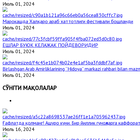
Июль 01, 2024
Марокашда Халқаро араб хаттотлиги фестивали бошланди
Июль 01, 2024
ЁШЛАР БУЮК КЕЛАЖАК ПОЙДЕВОРИДИР
Июль 01, 2024
Birlashgan Arab Amirliklarining “Hidoya” markazi rahbari bilan mazm
Июль 01, 2024
СЎНГГИ МАҚОЛАЛАР
Ғафлатда қолманг! Ашуро куни. Бир йиллик гуноҳларга каффорат
Июль 16, 2024