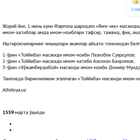
Жорий йил, 1 июнь куни Фарғона шаҳридаги «Янги чек» масжид
имом-хатиблар ҳамда имом-ноиблари тафсир, тажвид, фиқҳ, ақ
Иштирокчиларнинг чиқишлари ҳакамлар ҳайъати томонидан белги
1-ўрин «Тоййиба» масжиди имом-ноиби Лазизбек Суярқулов;
2-ўрин «Тоййиба» масжиди имом-хатиби Азизхон Бахромов;
3-ўрин «Хўжамбердибой» масжиди имом-ноиби Дониёр Муҳидд
Танловда биринчиликни эгаллаган «Тоййиба» масжиди имом-но
Alhidoya.uz
1539
марта ўқилди