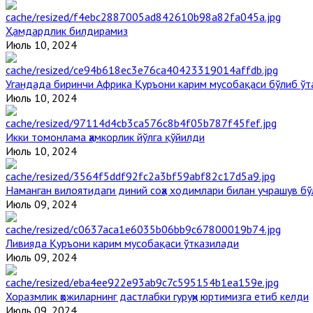
Ҳамдардлик билдирамиз
Июль 10, 2024
Угандада биринчи Aфрика Қуръони карим мусобақаси бўлиб ўт
Июль 10, 2024
Икки томонлама ҳамкорлик йўлга қўйилди
Июль 10, 2024
Наманган вилоятидаги диний соҳа ходимлари билан учрашув бў
Июль 09, 2024
Ливияда Қуръони карим мусобақаси ўтказилади
Июль 09, 2024
Хоразмлик ҳожиларнинг дастлабки гуруҳи юртимизга етиб келди
Июль 09, 2024