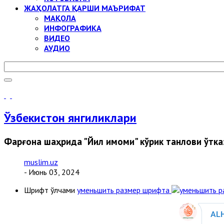
ЖАҲОЛАТГА ҚАРШИ МАЪРИФАТ
МАҚОЛА
ИНФОГРАФИКА
ВИДЕО
АУДИО
Ўзбекистон янгиликлари
Фарғона шаҳрида "Йил имоми" кўрик танлови ўтк
muslim.uz
- Июнь 03, 2024
Шрифт ўлчами
уменьшить размер шрифта