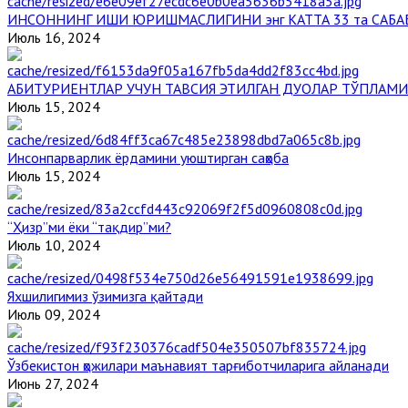
ИНСОННИНГ ИШИ ЮРИШМАСЛИГИНИ энг КАТТА 33 та САБА
Июль 16, 2024
АБИТУРИЕНТЛАР УЧУН ТАВСИЯ ЭТИЛГАН ДУОЛАР ТЎПЛАМИ
Июль 15, 2024
Инсонпарварлик ёрдамини уюштирган саҳоба
Июль 15, 2024
“Ҳизр”ми ёки “тақдир”ми?
Июль 10, 2024
Яхшилигимиз ўзимизга қайтади
Июль 09, 2024
Ўзбекистон ҳожилари маънавият тарғиботчиларига айланади
Июнь 27, 2024