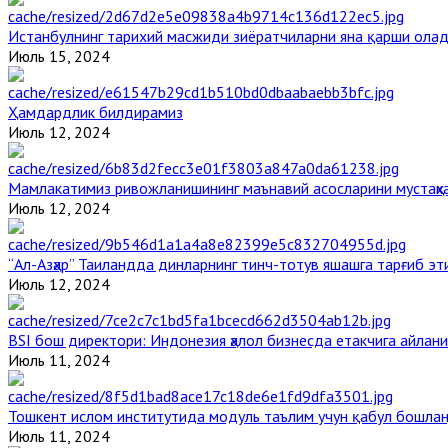
Истанбулнинг тарихий масжиди зиёратчиларни яна қарши ола
Июль 15, 2024
Ҳамдардлик билдирамиз
Июль 12, 2024
Мамлакатимиз ривожланишининг маънавий асосларини мустаҳка
Июль 12, 2024
“Ал-Азҳар” Таиландда динларнинг тинч-тотув яшашга тарғиб э
Июль 12, 2024
BSI бош директори: Индонезия ҳалол бизнесда етакчига айлани
Июль 11, 2024
Тошкент ислом институтида модуль таълим учун қабул бошла
Июль 11, 2024