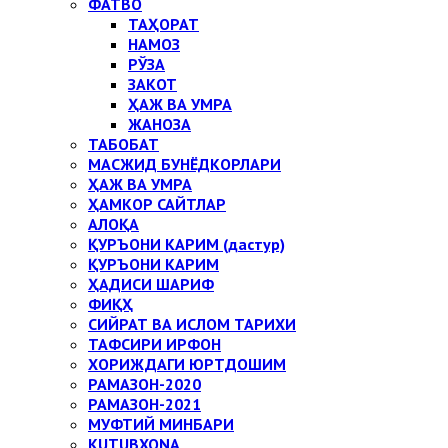
ФАТВО
ТАҲОРАТ
НАМОЗ
РЎЗА
ЗАКОТ
ҲАЖ ВА УМРА
ЖАНОЗА
ТАБОБАТ
МАСЖИД БУНЁДКОРЛАРИ
ҲАЖ ВА УМРА
ҲАМКОР САЙТЛАР
АЛОҚА
ҚУРЪОНИ КАРИМ (дастур)
ҚУРЪОНИ КАРИМ
ҲАДИСИ ШАРИФ
ФИҚҲ
СИЙРАТ ВА ИСЛОМ ТАРИХИ
ТАФСИРИ ИРФОН
ХОРИЖДАГИ ЮРТДОШИМ
РАМАЗОН-2020
РАМАЗОН-2021
МУФТИЙ МИНБАРИ
KUTUBXONA