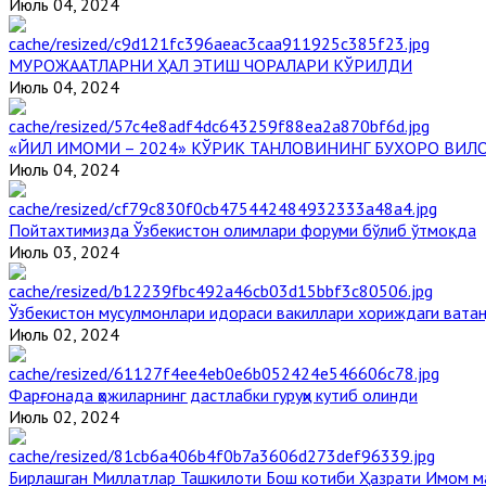
Июль 04, 2024
МУРОЖААТЛАРНИ ҲАЛ ЭТИШ ЧОРАЛАРИ КЎРИЛДИ
Июль 04, 2024
«ЙИЛ ИМОМИ – 2024» КЎРИК ТАНЛОВИНИНГ БУХОРО ВИЛ
Июль 04, 2024
Пойтахтимизда Ўзбекистон олимлари форуми бўлиб ўтмоқда
Июль 03, 2024
Ўзбекистон мусулмонлари идораси вакиллари хориждаги вата
Июль 02, 2024
Фарғонада ҳожиларнинг дастлабки гуруҳи кутиб олинди
Июль 02, 2024
Бирлашган Миллатлар Ташкилоти Бош котиби Ҳазрати Имом 