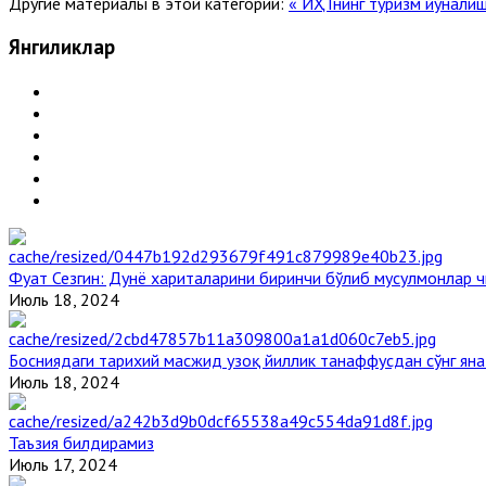
Другие материалы в этой категории:
« ИҲТнинг туризм йўнали
Янгиликлар
Фуат Сезгин: Дунё хариталарини биринчи бўлиб мусулмонлар ч
Июль 18, 2024
Босниядаги тарихий масжид узоқ йиллик танаффусдан сўнг ян
Июль 18, 2024
Таъзия билдирамиз
Июль 17, 2024