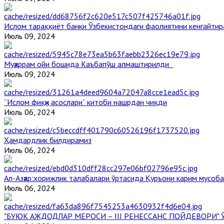
Ислом тараққиёт банки Ўзбекистондаги фаолиятини кенгайти
Июль 09, 2024
Муҳаррам ойи бошида Каъбапўш алмаштирилди
Июль 09, 2024
“Ислом фиқҳи асослари” китоби нашрдан чиқди
Июль 06, 2024
Ҳамдардлик билдирамиз
Июль 06, 2024
Aл-Aзҳар:хорижлик талабалари ўртасида Қуръони карим мусоб
Июль 06, 2024
"БУЮК АЖДОДЛАР МЕРОСИ – III РЕНЕССАНС ПОЙДЕВОРИ