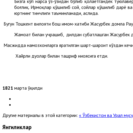
Бизга кўп нарса ўз-ўзидан бўлиб қолаётгандек туюлаве
боғлиқ. Ирмоқлар қўшилиб сой, сойлар қўшилиб дарё ва д
юртнинг тинчлиги таъминланади, аслида.
Бугун Тошкент вилояти бош имом-хатиби Жасурбек домла Рау
Жамоат билан учрашиб, дилдан суҳбатлашган Жасурбек до
Масжидда намозхонларга яратилган шарт-шароит кўздан кечир
Хайрли дуолар билан ташриф ниҳоясига етди.
1821
марта ўқилди
Другие материалы в этой категории:
« Ўзбекистон ва Урал мус
Янгиликлар