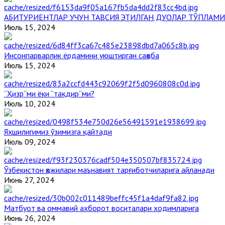
АБИТУРИЕНТЛАР УЧУН ТАВСИЯ ЭТИЛГАН ДУОЛАР ТЎПЛАМИ
Июль 15, 2024
Инсонпарварлик ёрдамини уюштирган саҳоба
Июль 15, 2024
“Ҳизр”ми ёки “тақдир”ми?
Июль 10, 2024
Яхшилигимиз ўзимизга қайтади
Июль 09, 2024
Ўзбекистон ҳожилари маънавият тарғиботчиларига айланади
Июнь 27, 2024
Матбуот ва оммавий ахборот воситалари ходимларига
Июнь 26, 2024