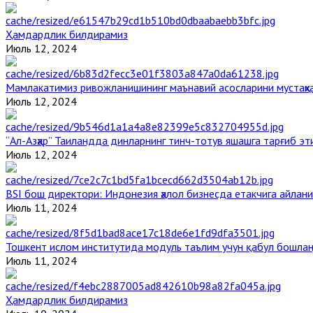
Ҳамдардлик билдирамиз
Июль 12, 2024
Мамлакатимиз ривожланишининг маънавий асосларини мустаҳка
Июль 12, 2024
“Ал-Азҳар” Таиландда динларнинг тинч-тотув яшашга тарғиб э
Июль 12, 2024
BSI бош директори: Индонезия ҳалол бизнесда етакчига айлани
Июль 11, 2024
Тошкент ислом институтида модуль таълим учун қабул бошла
Июль 11, 2024
Ҳамдардлик билдирамиз