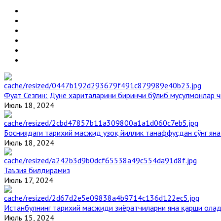
Фуат Сезгин: Дунё хариталарини биринчи бўлиб мусулмонлар ч
Июль 18, 2024
Босниядаги тарихий масжид узоқ йиллик танаффусдан сўнг ян
Июль 18, 2024
Таъзия билдирамиз
Июль 17, 2024
Истанбулнинг тарихий масжиди зиёратчиларни яна қарши ола
Июль 15, 2024