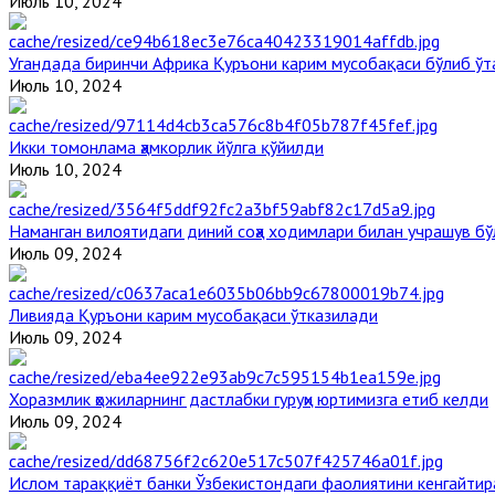
Июль 10, 2024
Угандада биринчи Aфрика Қуръони карим мусобақаси бўлиб ўт
Июль 10, 2024
Икки томонлама ҳамкорлик йўлга қўйилди
Июль 10, 2024
Наманган вилоятидаги диний соҳа ходимлари билан учрашув бў
Июль 09, 2024
Ливияда Қуръони карим мусобақаси ўтказилади
Июль 09, 2024
Хоразмлик ҳожиларнинг дастлабки гуруҳи юртимизга етиб келди
Июль 09, 2024
Ислом тараққиёт банки Ўзбекистондаги фаолиятини кенгайти