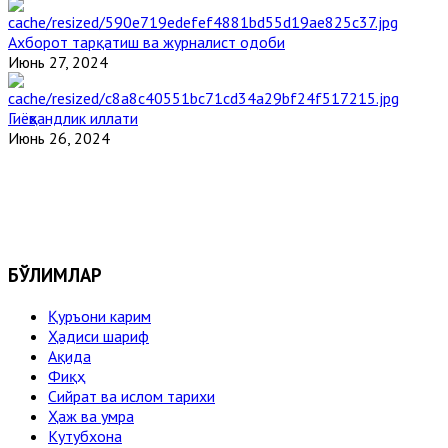
Ахборот тарқатиш ва журналист одоби
Июнь 27, 2024
Гиёҳвандлик иллати
Июнь 26, 2024
БЎЛИМЛАР
Қуръони карим
Ҳадиси шариф
Ақида
Фиқҳ
Сийрат ва ислом тарихи
Ҳаж ва умра
Кутубхона