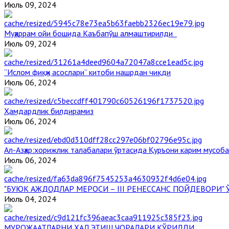
Июль 09, 2024
Муҳаррам ойи бошида Каъбапўш алмаштирилди
Июль 09, 2024
“Ислом фиқҳи асослари” китоби нашрдан чиқди
Июль 06, 2024
Ҳамдардлик билдирамиз
Июль 06, 2024
Aл-Aзҳар:хорижлик талабалари ўртасида Қуръони карим мусоб
Июль 06, 2024
"БУЮК АЖДОДЛАР МЕРОСИ – III РЕНЕССАНС ПОЙДЕВОРИ
Июль 04, 2024
МУРОЖААТЛАРНИ ҲАЛ ЭТИШ ЧОРАЛАРИ КЎРИЛДИ