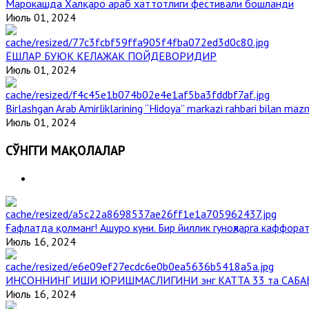
Марокашда Халқаро араб хаттотлиги фестивали бошланди
Июль 01, 2024
ЁШЛАР БУЮК КЕЛАЖАК ПОЙДЕВОРИДИР
Июль 01, 2024
Birlashgan Arab Amirliklarining “Hidoya” markazi rahbari bilan mazm
Июль 01, 2024
СЎНГГИ МАҚОЛАЛАР
Ғафлатда қолманг! Ашуро куни. Бир йиллик гуноҳларга каффорат
Июль 16, 2024
ИНСОННИНГ ИШИ ЮРИШМАСЛИГИНИ энг КАТТА 33 та САБА
Июль 16, 2024