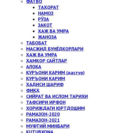
ФАТВО
ТАҲОРАТ
НАМОЗ
РЎЗА
ЗАКОТ
ҲАЖ ВА УМРА
ЖАНОЗА
ТАБОБАТ
МАСЖИД БУНЁДКОРЛАРИ
ҲАЖ ВА УМРА
ҲАМКОР САЙТЛАР
АЛОҚА
ҚУРЪОНИ КАРИМ (дастур)
ҚУРЪОНИ КАРИМ
ҲАДИСИ ШАРИФ
ФИҚҲ
СИЙРАТ ВА ИСЛОМ ТАРИХИ
ТАФСИРИ ИРФОН
ХОРИЖДАГИ ЮРТДОШИМ
РАМАЗОН-2020
РАМАЗОН-2021
МУФТИЙ МИНБАРИ
KUTUBXONA