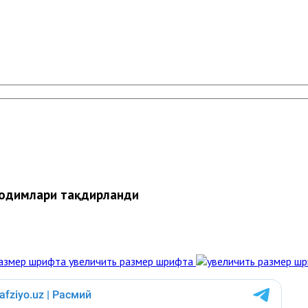
ходимлари тақдирланди
увеличить размер шрифта