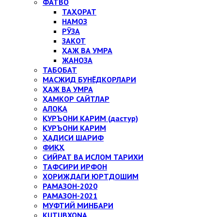
ФАТВО
ТАҲОРАТ
НАМОЗ
РЎЗА
ЗАКОТ
ҲАЖ ВА УМРА
ЖАНОЗА
ТАБОБАТ
МАСЖИД БУНЁДКОРЛАРИ
ҲАЖ ВА УМРА
ҲАМКОР САЙТЛАР
АЛОҚА
ҚУРЪОНИ КАРИМ (дастур)
ҚУРЪОНИ КАРИМ
ҲАДИСИ ШАРИФ
ФИҚҲ
СИЙРАТ ВА ИСЛОМ ТАРИХИ
ТАФСИРИ ИРФОН
ХОРИЖДАГИ ЮРТДОШИМ
РАМАЗОН-2020
РАМАЗОН-2021
МУФТИЙ МИНБАРИ
KUTUBXONA