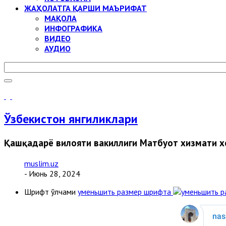
ЖАҲОЛАТГА ҚАРШИ МАЪРИФАТ
МАҚОЛА
ИНФОГРАФИКА
ВИДЕО
АУДИО
Ўзбекистон янгиликлари
Қашқадарё вилояти вакиллиги Матбуот хизмати 
muslim.uz
- Июнь 28, 2024
Шрифт ўлчами
уменьшить размер шрифта