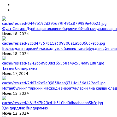
Фуат Сезгин: Дунё хариталарини биринчи бўлиб мусулмонлар ч
Июль 18, 2024
Босниядаги тарихий масжид узоқ йиллик танаффусдан сўнг ян
Июль 18, 2024
Таъзия билдирамиз
Июль 17, 2024
Истанбулнинг тарихий масжиди зиёратчиларни яна қарши ола
Июль 15, 2024
Ҳамдардлик билдирамиз
Июль 12, 2024