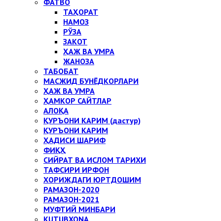
ФАТВО
ТАҲОРАТ
НАМОЗ
РЎЗА
ЗАКОТ
ҲАЖ ВА УМРА
ЖАНОЗА
ТАБОБАТ
МАСЖИД БУНЁДКОРЛАРИ
ҲАЖ ВА УМРА
ҲАМКОР САЙТЛАР
АЛОҚА
ҚУРЪОНИ КАРИМ (дастур)
ҚУРЪОНИ КАРИМ
ҲАДИСИ ШАРИФ
ФИҚҲ
СИЙРАТ ВА ИСЛОМ ТАРИХИ
ТАФСИРИ ИРФОН
ХОРИЖДАГИ ЮРТДОШИМ
РАМАЗОН-2020
РАМАЗОН-2021
МУФТИЙ МИНБАРИ
KUTUBXONA