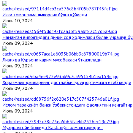
Икки томонлама ҳамкорлик йўлга қўйилди
Июль 10, 2024
Наманган вилоятидаги диний соҳа ходимлари билан учрашув бў
Июль 09, 2024
Ливияда Қуръони карим мусобақаси ўтказилади
Июль 09, 2024
Хоразмлик ҳожиларнинг дастлабки гуруҳи юртимизга етиб келди
Июль 09, 2024
Ислом тараққиёт банки Ўзбекистондаги фаолиятини кенгайти
Июль 09, 2024
Муҳаррам ойи бошида Каъбапўш алмаштирилди