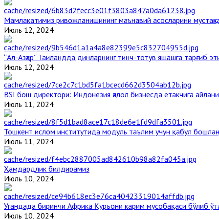
Мамлакатимиз ривожланишининг маънавий асосларини мустаҳка
Июль 12, 2024
“Ал-Азҳар” Таиландда динларнинг тинч-тотув яшашга тарғиб э
Июль 12, 2024
BSI бош директори: Индонезия ҳалол бизнесда етакчига айлани
Июль 11, 2024
Тошкент ислом институтида модуль таълим учун қабул бошла
Июль 11, 2024
Ҳамдардлик билдирамиз
Июль 10, 2024
Угандада биринчи Aфрика Қуръони карим мусобақаси бўлиб ўт
Июль 10, 2024