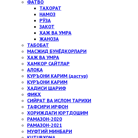
ФАТВО
ТАҲОРАТ
НАМОЗ
РЎЗА
ЗАКОТ
ҲАЖ ВА УМРА
ЖАНОЗА
ТАБОБАТ
МАСЖИД БУНЁДКОРЛАРИ
ҲАЖ ВА УМРА
ҲАМКОР САЙТЛАР
АЛОҚА
ҚУРЪОНИ КАРИМ (дастур)
ҚУРЪОНИ КАРИМ
ҲАДИСИ ШАРИФ
ФИҚҲ
СИЙРАТ ВА ИСЛОМ ТАРИХИ
ТАФСИРИ ИРФОН
ХОРИЖДАГИ ЮРТДОШИМ
РАМАЗОН-2020
РАМАЗОН-2021
МУФТИЙ МИНБАРИ
KUTUBXONA