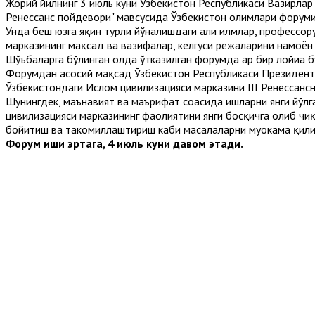
Жорий йилнинг 3 июль куни Ўзбекистон Республикаси Вазирлар 
Ренессанс пойдевори" мавсусида Ўзбекистон олимлари форуми
Унда беш юзга яқин турли йўналишдаги аҳли илмлар, профессо
марказининг мақсад ва вазифалар, келгуси режаларини намоё
Шўъбаларга бўлинган ҳолда ўтказилган форумда ҳар бир лойиҳа
Форумдан асосий мақсад Ўзбекистон Республикаси Президент
Ўзбекистондаги Ислом цивилизацияси марказини III Ренессанс
Шунингдек, маънавият ва маърифат соҳасида ишларни янги йўл
цивилизацияси марказининг фаолиятини янги босқичга олиб чи
бойитиш ва такомиллаштириш каби масалаларни муҳокама қил
Форум иши эртага, 4 июль куни давом этади.