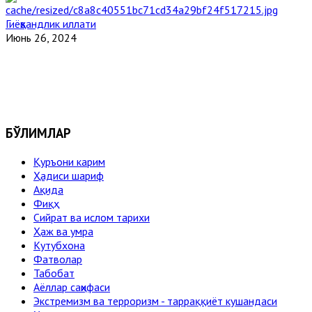
Гиёҳвандлик иллати
Июнь 26, 2024
БЎЛИМЛАР
Қуръони карим
Ҳадиси шариф
Ақида
Фиқҳ
Сийрат ва ислом тарихи
Ҳаж ва умра
Кутубхона
Фатволар
Табобат
Аёллар саҳифаси
Экстремизм ва терроризм - тарраққиёт кушандаси