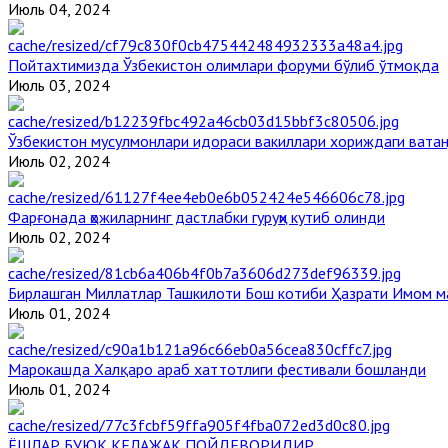
Июль 04, 2024
Пойтахтимизда Ўзбекистон олимлари форуми бўлиб ўтмоқда
Июль 03, 2024
Ўзбекистон мусулмонлари идораси вакиллари хориждаги вата
Июль 02, 2024
Фарғонада ҳожиларнинг дастлабки гуруҳи кутиб олинди
Июль 02, 2024
Бирлашган Миллатлар Ташкилоти Бош котиби Ҳазрати Имом 
Июль 01, 2024
Марокашда Халқаро араб хаттотлиги фестивали бошланди
Июль 01, 2024
ЁШЛАР БУЮК КЕЛАЖАК ПОЙДЕВОРИДИР