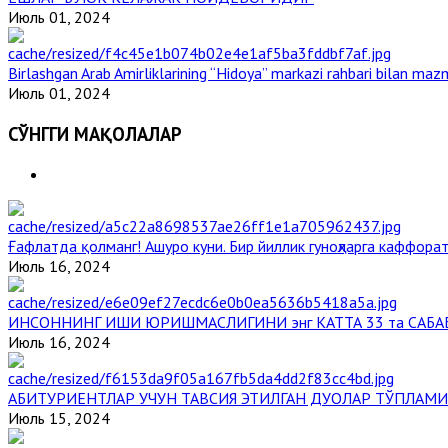
Июль 01, 2024
Birlashgan Arab Amirliklarining “Hidoya” markazi rahbari bilan mazm
Июль 01, 2024
СЎНГГИ МАҚОЛАЛАР
Ғафлатда қолманг! Ашуро куни. Бир йиллик гуноҳларга каффорат
Июль 16, 2024
ИНСОННИНГ ИШИ ЮРИШМАСЛИГИНИ энг КАТТА 33 та САБА
Июль 16, 2024
АБИТУРИЕНТЛАР УЧУН ТАВСИЯ ЭТИЛГАН ДУОЛАР ТЎПЛАМИ
Июль 15, 2024