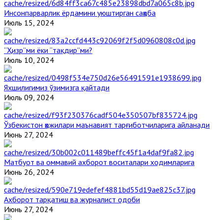
Инсонпарварлик ёрдамини уюштирган саҳоба
Июль 15, 2024
“Ҳизр”ми ёки “тақдир”ми?
Июль 10, 2024
Яхшилигимиз ўзимизга қайтади
Июль 09, 2024
Ўзбекистон ҳожилари маънавият тарғиботчиларига айланади
Июнь 27, 2024
Матбуот ва оммавий ахборот воситалари ходимларига
Июнь 26, 2024
Ахборот тарқатиш ва журналист одоби
Июнь 27, 2024