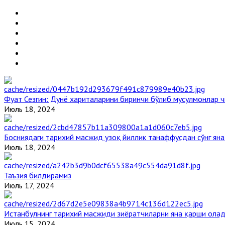
Фуат Сезгин: Дунё хариталарини биринчи бўлиб мусулмонлар ч
Июль 18, 2024
Босниядаги тарихий масжид узоқ йиллик танаффусдан сўнг ян
Июль 18, 2024
Таъзия билдирамиз
Июль 17, 2024
Истанбулнинг тарихий масжиди зиёратчиларни яна қарши ола
Июль 15, 2024