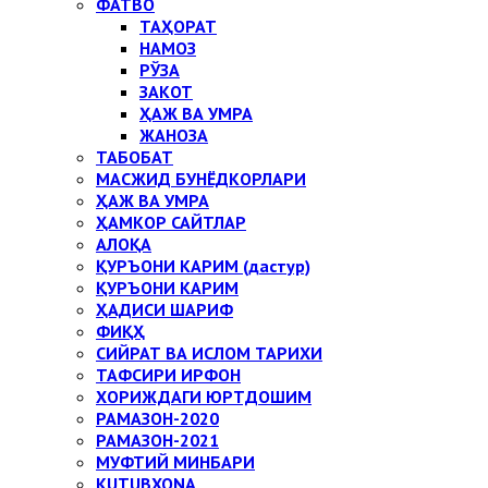
ФАТВО
ТАҲОРАТ
НАМОЗ
РЎЗА
ЗАКОТ
ҲАЖ ВА УМРА
ЖАНОЗА
ТАБОБАТ
МАСЖИД БУНЁДКОРЛАРИ
ҲАЖ ВА УМРА
ҲАМКОР САЙТЛАР
АЛОҚА
ҚУРЪОНИ КАРИМ (дастур)
ҚУРЪОНИ КАРИМ
ҲАДИСИ ШАРИФ
ФИҚҲ
СИЙРАТ ВА ИСЛОМ ТАРИХИ
ТАФСИРИ ИРФОН
ХОРИЖДАГИ ЮРТДОШИМ
РАМАЗОН-2020
РАМАЗОН-2021
МУФТИЙ МИНБАРИ
KUTUBXONA