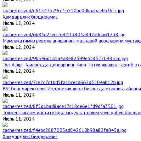
Ҳамдардлик билдирамиз
Июль 12, 2024
Мамлакатимиз ривожланишининг маънавий асосларини мустаҳка
Июль 12, 2024
“Ал-Азҳар” Таиландда динларнинг тинч-тотув яшашга тарғиб э
Июль 12, 2024
BSI бош директори: Индонезия ҳалол бизнесда етакчига айлани
Июль 11, 2024
Тошкент ислом институтида модуль таълим учун қабул бошла
Июль 11, 2024
Ҳамдардлик билдирамиз