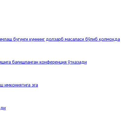
млаш бугунги куннинг долзарб масаласи бўлиб қолмоқда
тишига бағишланган конференция ўтказади
ш имкониятига эга
нди