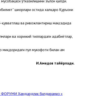
 мусобақаси ўтказилишини эълон қилди.
 қобилият” шиорлари остида халқаро Қуръони
аб-қувватлаш ва ривожлантириш мақсадида
лмлари ва хорижий тиллардаги адабиётлар,
ро миқдоридаги пул мукофоти билан ҳам
И.Аҳмедов тайёрлади.
РИ ФОРУМИ
Ҳамдардлик билдирамиз »