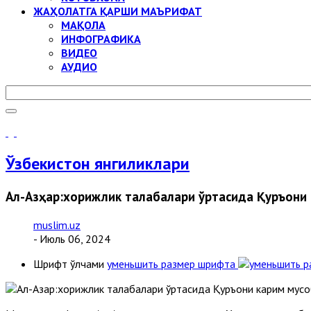
ЖАҲОЛАТГА ҚАРШИ МАЪРИФАТ
МАҚОЛА
ИНФОГРАФИКА
ВИДЕО
АУДИО
Ўзбекистон янгиликлари
Aл-Aзҳар:хорижлик талабалари ўртасида Қуръони
muslim.uz
- Июль 06, 2024
Шрифт ўлчами
уменьшить размер шрифта