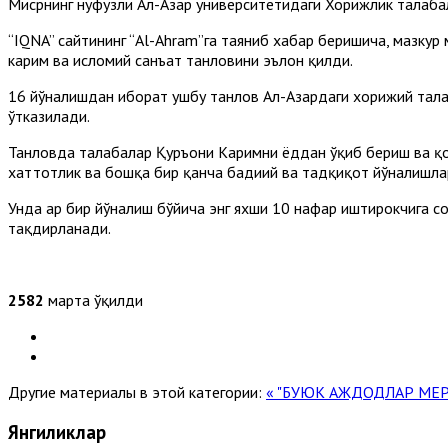
Мисрнинг нуфузли Aл-Aзҳар университетидаги Хорижлик талаба
“IQNA” сайтининг “Al-Ahram”га таяниб хабар беришича, мазкур
карим ва исломий санъат танловини эълон қилди.
16 йўналишдан иборат ушбу танлов Aл-Aзҳардаги хорижий тал
ўтказилади.
Танловда талабалар Қуръони Каримни ёддан ўқиб бериш ва қо
хаттотлик ва бошқа бир қанча бадиий ва тадқиқот йўналишл
Унда ҳар бир йўналиш бўйича энг яхши 10 нафар иштирокчига 
тақдирланади.
2582
марта ўқилди
Другие материалы в этой категории:
« "БУЮК АЖДОДЛАР МЕ
Янгиликлар