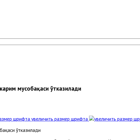
 карим мусобақаси ўтказилади
увеличить размер шрифта