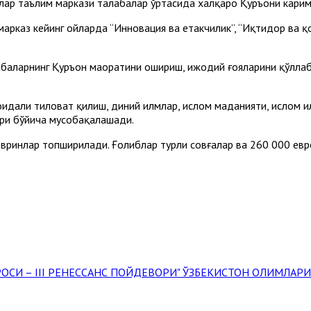
лар таълим маркази талабалар ўртасида халқаро Қуръони карим
 марказ кейинг ойларда “Инновация ва етакчилик”, “Иқтидор ва
абаларнинг Қуръон маҳоратини ошириш, ижодий ғояларини қўлл
идали тиловат қилиш, диний илмлар, ислом маданияти, ислом и
ари бўйича мусобақалашади.
совринлар топширилади. Ғолиблар турли совғалар ва 260 000 ев
РОСИ – III РЕНЕССАНС ПОЙДЕВОРИ" ЎЗБЕКИСТОН ОЛИМЛА