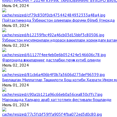
«ЙИЛ ИМОМИ – 2024» КЎРИК ТАНЛОВИНИНГ БУХОРО ВИЛ
Июль 04, 2024
Пойтахтимизда Ўзбекистон олимлари форуми бўлиб ўтмоқда
Июль 03, 2024
Ўзбекистон мусулмонлари идораси вакиллари хориждаги вата
Июль 02, 2024
Фарғонада ҳожиларнинг дастлабки гуруҳи кутиб олинди
Июль 02, 2024
Бирлашган Миллатлар Ташкилоти Бош котиби Ҳазрати Имом 
Июль 01, 2024
Марокашда Халқаро араб хаттотлиги фестивали бошланди
Июль 01, 2024