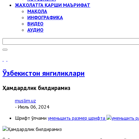
ЖАҲОЛАТГА ҚАРШИ МАЪРИФАТ
МАҚОЛА
ИНФОГРАФИКА
ВИДЕО
АУДИО
Ўзбекистон янгиликлари
Ҳамдардлик билдирамиз
muslim.uz
- Июль 06, 2024
Шрифт ўлчами
уменьшить размер шрифта