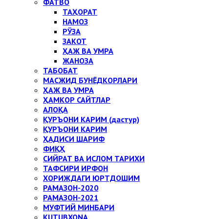
ФАТВО
ТАҲОРАТ
НАМОЗ
РЎЗА
ЗАКОТ
ҲАЖ ВА УМРА
ЖАНОЗА
ТАБОБАТ
МАСЖИД БУНЁДКОРЛАРИ
ҲАЖ ВА УМРА
ҲАМКОР САЙТЛАР
АЛОҚА
ҚУРЪОНИ КАРИМ (дастур)
ҚУРЪОНИ КАРИМ
ҲАДИСИ ШАРИФ
ФИҚҲ
СИЙРАТ ВА ИСЛОМ ТАРИХИ
ТАФСИРИ ИРФОН
ХОРИЖДАГИ ЮРТДОШИМ
РАМАЗОН-2020
РАМАЗОН-2021
МУФТИЙ МИНБАРИ
KUTUBXONA