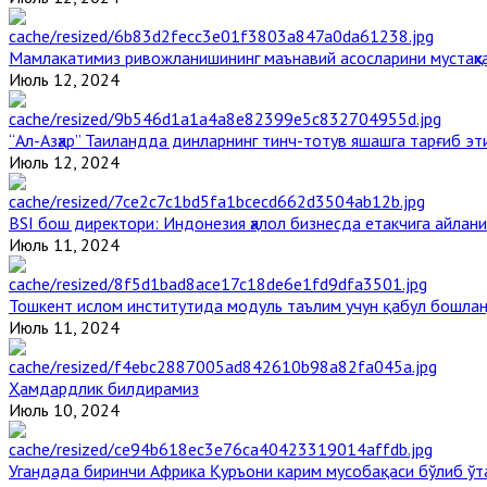
Мамлакатимиз ривожланишининг маънавий асосларини мустаҳка
Июль 12, 2024
“Ал-Азҳар” Таиландда динларнинг тинч-тотув яшашга тарғиб э
Июль 12, 2024
BSI бош директори: Индонезия ҳалол бизнесда етакчига айлани
Июль 11, 2024
Тошкент ислом институтида модуль таълим учун қабул бошла
Июль 11, 2024
Ҳамдардлик билдирамиз
Июль 10, 2024
Угандада биринчи Aфрика Қуръони карим мусобақаси бўлиб ўт