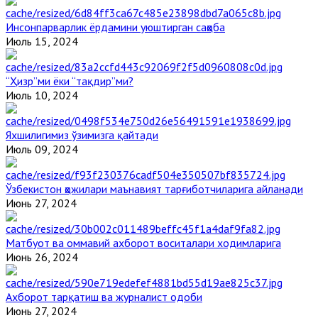
Инсонпарварлик ёрдамини уюштирган саҳоба
Июль 15, 2024
“Ҳизр”ми ёки “тақдир”ми?
Июль 10, 2024
Яхшилигимиз ўзимизга қайтади
Июль 09, 2024
Ўзбекистон ҳожилари маънавият тарғиботчиларига айланади
Июнь 27, 2024
Матбуот ва оммавий ахборот воситалари ходимларига
Июнь 26, 2024
Ахборот тарқатиш ва журналист одоби
Июнь 27, 2024