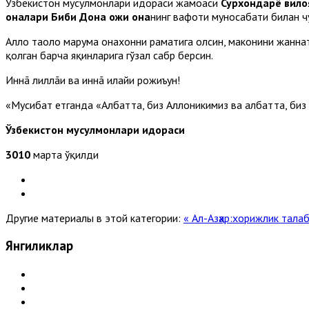
Ўзбекистон мусулмонлари идораси жамоаси
Сурхондарё вило
оналари Биби Дона ҳожи она
нинг вафоти муносабати билан ч
Аллоҳ таоло марҳума онахонни раҳматига олсин, маконини жанна
қолган барча яқинларига гўзал сабр берсин.
Иннã лиллãҳи ва иннã илайҳи рожиъун!
«Мусибат етганда «Албатта, биз Аллоҳникимиз ва албатта, биз 
Ўзбекистон мусулмонлари идораси
3010
марта ўқилди
Другие материалы в этой категории:
« Aл-Aзҳар:хорижлик тал
Янгиликлар