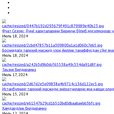
Фуат Сезгин: Дунё хариталарини биринчи бўлиб мусулмонлар ч
Июль 18, 2024
Босниядаги тарихий масжид узоқ йиллик танаффусдан сўнг ян
Июль 18, 2024
Таъзия билдирамиз
Июль 17, 2024
Истанбулнинг тарихий масжиди зиёратчиларни яна қарши ола
Июль 15, 2024
Ҳамдардлик билдирамиз
Июль 12, 2024