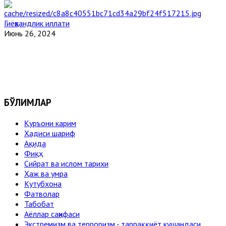
Гиёҳвандлик иллати
Июнь 26, 2024
БЎЛИМЛАР
Қуръони карим
Ҳадиси шариф
Ақида
Фиқҳ
Сийрат ва ислом тарихи
Ҳаж ва умра
Кутубхона
Фатволар
Табобат
Аёллар саҳифаси
Экстремизм ва терроризм - тарраққиёт кушандаси