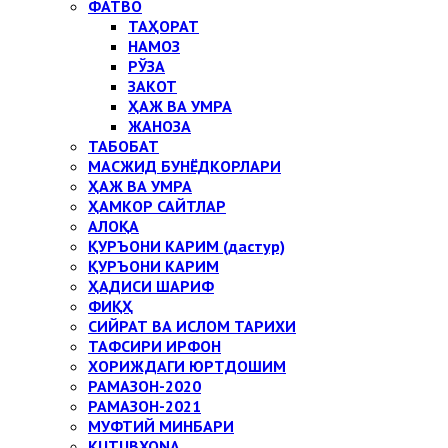
ФАТВО
ТАҲОРАТ
НАМОЗ
РЎЗА
ЗАКОТ
ҲАЖ ВА УМРА
ЖАНОЗА
ТАБОБАТ
МАСЖИД БУНЁДКОРЛАРИ
ҲАЖ ВА УМРА
ҲАМКОР САЙТЛАР
АЛОҚА
ҚУРЪОНИ КАРИМ (дастур)
ҚУРЪОНИ КАРИМ
ҲАДИСИ ШАРИФ
ФИҚҲ
СИЙРАТ ВА ИСЛОМ ТАРИХИ
ТАФСИРИ ИРФОН
ХОРИЖДАГИ ЮРТДОШИМ
РАМАЗОН-2020
РАМАЗОН-2021
МУФТИЙ МИНБАРИ
KUTUBXONA