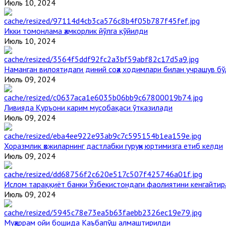
Июль 10, 2024
Икки томонлама ҳамкорлик йўлга қўйилди
Июль 10, 2024
Наманган вилоятидаги диний соҳа ходимлари билан учрашув бў
Июль 09, 2024
Ливияда Қуръони карим мусобақаси ўтказилади
Июль 09, 2024
Хоразмлик ҳожиларнинг дастлабки гуруҳи юртимизга етиб келди
Июль 09, 2024
Ислом тараққиёт банки Ўзбекистондаги фаолиятини кенгайти
Июль 09, 2024
Муҳаррам ойи бошида Каъбапўш алмаштирилди