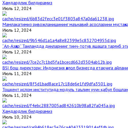
Ҳамдардлик билдирамиз
Июль 12, 2024
Мамлакатимиз ривожланишининг маънавий асосларини мустаҳка
Июль 12, 2024
“Ал-Азҳар” Таиландда динларнинг тинч-тотув яшашга тарғиб э
Июль 12, 2024
BSI бош директори: Индонезия ҳалол бизнесда етакчига айлани
Июль 11, 2024
Тошкент ислом институтида модуль таълим учун қабул бошла
Июль 11, 2024
Ҳамдардлик билдирамиз
Июль 10, 2024