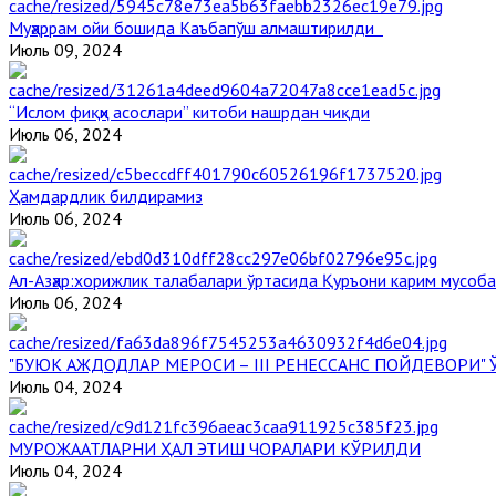
Муҳаррам ойи бошида Каъбапўш алмаштирилди
Июль 09, 2024
“Ислом фиқҳи асослари” китоби нашрдан чиқди
Июль 06, 2024
Ҳамдардлик билдирамиз
Июль 06, 2024
Aл-Aзҳар:хорижлик талабалари ўртасида Қуръони карим мусоб
Июль 06, 2024
"БУЮК АЖДОДЛАР МЕРОСИ – III РЕНЕССАНС ПОЙДЕВОРИ
Июль 04, 2024
МУРОЖААТЛАРНИ ҲАЛ ЭТИШ ЧОРАЛАРИ КЎРИЛДИ
Июль 04, 2024