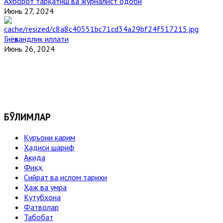
Ахборот тарқатиш ва журналист одоби
Июнь 27, 2024
Гиёҳвандлик иллати
Июнь 26, 2024
БЎЛИМЛАР
Қуръони карим
Ҳадиси шариф
Ақида
Фиқҳ
Сийрат ва ислом тарихи
Ҳаж ва умра
Кутубхона
Фатволар
Табобат