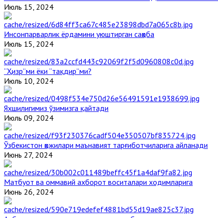
Июль 15, 2024
Инсонпарварлик ёрдамини уюштирган саҳоба
Июль 15, 2024
“Ҳизр”ми ёки “тақдир”ми?
Июль 10, 2024
Яхшилигимиз ўзимизга қайтади
Июль 09, 2024
Ўзбекистон ҳожилари маънавият тарғиботчиларига айланади
Июнь 27, 2024
Матбуот ва оммавий ахборот воситалари ходимларига
Июнь 26, 2024