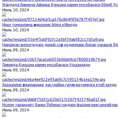
Угандада биринчи Aфрика Қуръони карим мусобақаси бўлиб ўт
Июль 10, 2024
Икки томонлама ҳамкорлик йўлга қўйилди
Июль 10, 2024
Наманган вилоятидаги диний соҳа ходимлари билан учрашув бў
Июль 09, 2024
Ливияда Қуръони карим мусобақаси ўтказилади
Июль 09, 2024
Хоразмлик ҳожиларнинг дастлабки гуруҳи юртимизга етиб келди
Июль 09, 2024
Ислом тараққиёт банки Ўзбекистондаги фаолиятини кенгайти
Июль 09, 2024