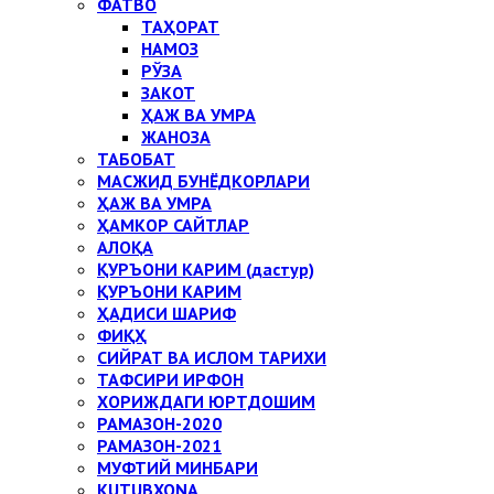
ФАТВО
ТАҲОРАТ
НАМОЗ
РЎЗА
ЗАКОТ
ҲАЖ ВА УМРА
ЖАНОЗА
ТАБОБАТ
МАСЖИД БУНЁДКОРЛАРИ
ҲАЖ ВА УМРА
ҲАМКОР САЙТЛАР
АЛОҚА
ҚУРЪОНИ КАРИМ (дастур)
ҚУРЪОНИ КАРИМ
ҲАДИСИ ШАРИФ
ФИҚҲ
СИЙРАТ ВА ИСЛОМ ТАРИХИ
ТАФСИРИ ИРФОН
ХОРИЖДАГИ ЮРТДОШИМ
РАМАЗОН-2020
РАМАЗОН-2021
МУФТИЙ МИНБАРИ
KUTUBXONA