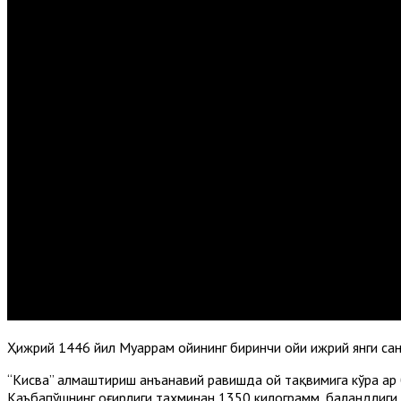
Ҳижрий 1446 йил Муҳаррам ойининг биринчи ойи ҳижрий янги са
“Кисва” алмаштириш анъанавий равишда ой тақвимига кўра ҳар 
Каъбапўшнинг оғирлиги тахминан 1350 килограмм, баландлиги 