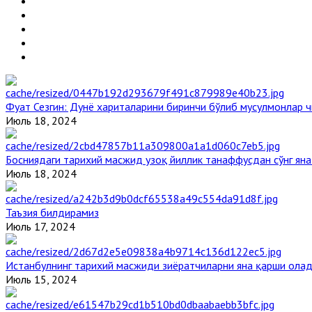
Фуат Сезгин: Дунё хариталарини биринчи бўлиб мусулмонлар ч
Июль 18, 2024
Босниядаги тарихий масжид узоқ йиллик танаффусдан сўнг ян
Июль 18, 2024
Таъзия билдирамиз
Июль 17, 2024
Истанбулнинг тарихий масжиди зиёратчиларни яна қарши ола
Июль 15, 2024