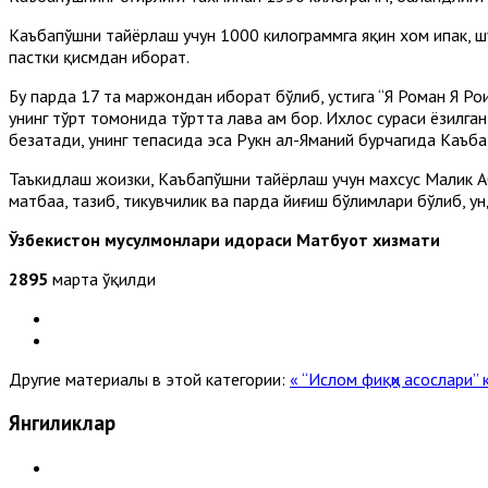
Каъбапўшни тайёрлаш учун 1000 килограммга яқин хом ипак, шу
пастки қисмдан иборат.
Бу парда 17 та маржондан иборат бўлиб, устига “Я Роҳман Я Роҳи
унинг тўрт томонида тўртта лавҳа ҳам бор. Ихлос сураси ёзил
безатади, унинг тепасида эса Рукн ал-Яманий бурчагида Каъб
Таъкидлаш жоизки, Каъбапўшни тайёрлаш учун махсус Малик Aб
матбаа, тазҳиб, тикувчилик ва парда йиғиш бўлимлари бўлиб, 
Ўзбекистон мусулмонлари идораси Матбуот хизмати
2895
марта ўқилди
Другие материалы в этой категории:
« “Ислом фиқҳи асослари”
Янгиликлар