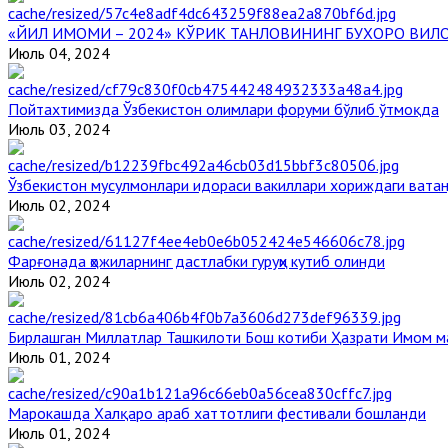
«ЙИЛ ИМОМИ – 2024» КЎРИК ТАНЛОВИНИНГ БУХОРО ВИЛ
Июль 04, 2024
Пойтахтимизда Ўзбекистон олимлари форуми бўлиб ўтмоқда
Июль 03, 2024
Ўзбекистон мусулмонлари идораси вакиллари хориждаги вата
Июль 02, 2024
Фарғонада ҳожиларнинг дастлабки гуруҳи кутиб олинди
Июль 02, 2024
Бирлашган Миллатлар Ташкилоти Бош котиби Ҳазрати Имом 
Июль 01, 2024
Марокашда Халқаро араб хаттотлиги фестивали бошланди
Июль 01, 2024