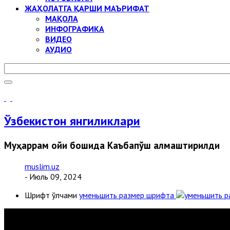
ЖАҲОЛАТГА ҚАРШИ МАЪРИФАТ
МАҚОЛА
ИНФОГРАФИКА
ВИДЕО
АУДИО
Ўзбекистон янгиликлари
Муҳаррам ойи бошида Каъбапўш алмаштирилди
muslim.uz
- Июль 09, 2024
Шрифт ўлчами
уменьшить размер шрифта