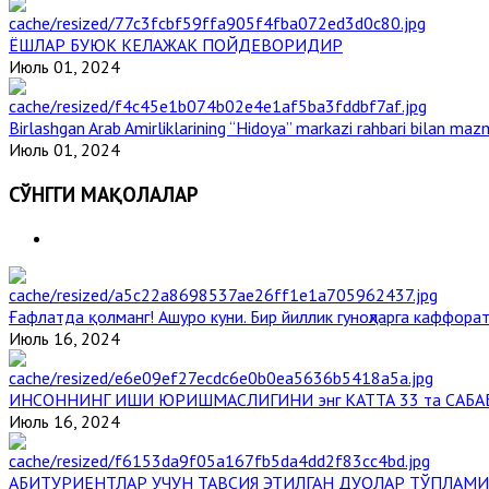
ЁШЛАР БУЮК КЕЛАЖАК ПОЙДЕВОРИДИР
Июль 01, 2024
Birlashgan Arab Amirliklarining “Hidoya” markazi rahbari bilan mazm
Июль 01, 2024
СЎНГГИ МАҚОЛАЛАР
Ғафлатда қолманг! Ашуро куни. Бир йиллик гуноҳларга каффорат
Июль 16, 2024
ИНСОННИНГ ИШИ ЮРИШМАСЛИГИНИ энг КАТТА 33 та САБА
Июль 16, 2024
АБИТУРИЕНТЛАР УЧУН ТАВСИЯ ЭТИЛГАН ДУОЛАР ТЎПЛАМИ