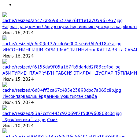
Ғафлатда қолманг! Ашуро куни. Бир йиллик гуноҳларга каффорат
Июль 16, 2024
ИНСОННИНГ ИШИ ЮРИШМАСЛИГИНИ энг КАТТА 33 та САБА
Июль 16, 2024
АБИТУРИЕНТЛАР УЧУН ТАВСИЯ ЭТИЛГАН ДУОЛАР ТЎПЛАМИ
Июль 15, 2024
Инсонпарварлик ёрдамини уюштирган саҳоба
Июль 15, 2024
“Ҳизр”ми ёки “тақдир”ми?
Июль 10, 2024