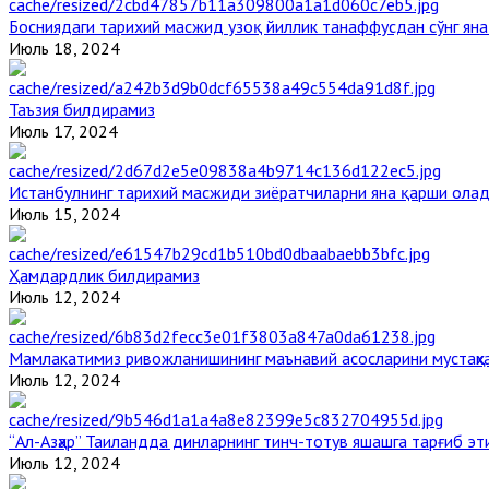
Босниядаги тарихий масжид узоқ йиллик танаффусдан сўнг ян
Июль 18, 2024
Таъзия билдирамиз
Июль 17, 2024
Истанбулнинг тарихий масжиди зиёратчиларни яна қарши ола
Июль 15, 2024
Ҳамдардлик билдирамиз
Июль 12, 2024
Мамлакатимиз ривожланишининг маънавий асосларини мустаҳка
Июль 12, 2024
“Ал-Азҳар” Таиландда динларнинг тинч-тотув яшашга тарғиб э
Июль 12, 2024