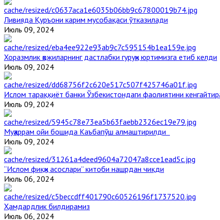
Ливияда Қуръони карим мусобақаси ўтказилади
Июль 09, 2024
Хоразмлик ҳожиларнинг дастлабки гуруҳи юртимизга етиб келди
Июль 09, 2024
Ислом тараққиёт банки Ўзбекистондаги фаолиятини кенгайти
Июль 09, 2024
Муҳаррам ойи бошида Каъбапўш алмаштирилди
Июль 09, 2024
“Ислом фиқҳи асослари” китоби нашрдан чиқди
Июль 06, 2024
Ҳамдардлик билдирамиз
Июль 06, 2024