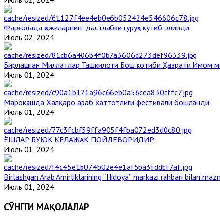
Июль 02, 2024
Фарғонада ҳожиларнинг дастлабки гуруҳи кутиб олинди
Июль 02, 2024
Бирлашган Миллатлар Ташкилоти Бош котиби Ҳазрати Имом 
Июль 01, 2024
Марокашда Халқаро араб хаттотлиги фестивали бошланди
Июль 01, 2024
ЁШЛАР БУЮК КЕЛАЖАК ПОЙДЕВОРИДИР
Июль 01, 2024
Birlashgan Arab Amirliklarining “Hidoya” markazi rahbari bilan mazm
Июль 01, 2024
СЎНГГИ МАҚОЛАЛАР