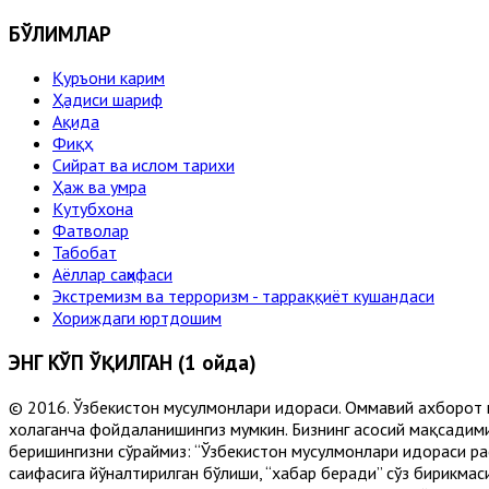
БЎЛИМЛАР
Қуръони карим
Ҳадиси шариф
Ақида
Фиқҳ
Сийрат ва ислом тарихи
Ҳаж ва умра
Кутубхона
Фатволар
Табобат
Аёллар саҳифаси
Экстремизм ва терроризм - тарраққиёт кушандаси
Хориждаги юртдошим
ЭНГ КЎП ЎҚИЛГАН (1 ойда)
© 2016. Ўзбекистон мусулмонлари идораси. Оммавий ахборот 
хоҳлаганча фойдаланишингиз мумкин. Бизнинг асосий мақсадими
беришингизни сўраймиз: “Ўзбекистон мусулмонлари идораси рас
саҳифасига йўналтирилган бўлиши, “хабар беради” сўз бирикмас