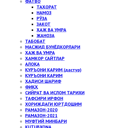
ФАТВО
ТАҲОРАТ
НАМОЗ
РЎЗА
ЗАКОТ
ҲАЖ ВА УМРА
ЖАНОЗА
ТАБОБАТ
МАСЖИД БУНЁДКОРЛАРИ
ҲАЖ ВА УМРА
ҲАМКОР САЙТЛАР
АЛОҚА
ҚУРЪОНИ КАРИМ (дастур)
ҚУРЪОНИ КАРИМ
ҲАДИСИ ШАРИФ
ФИҚҲ
СИЙРАТ ВА ИСЛОМ ТАРИХИ
ТАФСИРИ ИРФОН
ХОРИЖДАГИ ЮРТДОШИМ
РАМАЗОН-2020
РАМАЗОН-2021
МУФТИЙ МИНБАРИ
KUTUBXONA