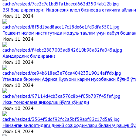
BSI бош директори: Индонезия ҳалол бизнесда етакчига айлани
Июль 11, 2024
Тошкент ислом институтида модуль таълим учун қабул бошла
Июль 11, 2024
Ҳамдардлик билдирамиз
Июль 10, 2024
Угандада биринчи Aфрика Қуръони карим мусобақаси бўлиб ўт
Июль 10, 2024
Икки томонлама ҳамкорлик йўлга қўйилди
Июль 10, 2024
Наманган вилоятидаги диний соҳа ходимлари билан учрашув бў
Июль 09, 2024