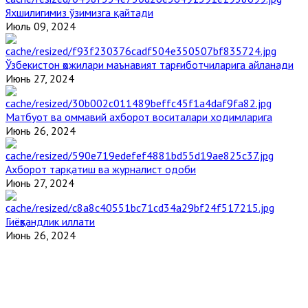
Яхшилигимиз ўзимизга қайтади
Июль 09, 2024
Ўзбекистон ҳожилари маънавият тарғиботчиларига айланади
Июнь 27, 2024
Матбуот ва оммавий ахборот воситалари ходимларига
Июнь 26, 2024
Ахборот тарқатиш ва журналист одоби
Июнь 27, 2024
Гиёҳвандлик иллати
Июнь 26, 2024