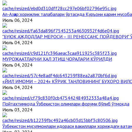
Aл-Aзҳар:хорижлик талабалари ўртасида Қуръони карим мусоб
Июль 06, 2024
"БУЮК АЖДОДЛАР МЕРОСИ – III РЕНЕССАНС ПОЙДЕВОРИ
Июль 04, 2024
МУРОЖААТЛАРНИ ҲАЛ ЭТИШ ЧОРАЛАРИ КЎРИЛДИ
Июль 04, 2024
«ЙИЛ ИМОМИ – 2024» КЎРИК ТАНЛОВИНИНГ БУХОРО ВИЛ
Июль 04, 2024
Пойтахтимизда Ўзбекистон олимлари форуми бўлиб ўтмоқда
Июль 03, 2024
Ўзбекистон мусулмонлари идораси вакиллари хориждаги вата