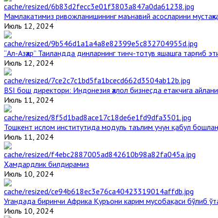
Мамлакатимиз ривожланишининг маънавий асосларини мустаҳка
Июль 12, 2024
“Ал-Азҳар” Таиландда динларнинг тинч-тотув яшашга тарғиб э
Июль 12, 2024
BSI бош директори: Индонезия ҳалол бизнесда етакчига айлани
Июль 11, 2024
Тошкент ислом институтида модуль таълим учун қабул бошла
Июль 11, 2024
Ҳамдардлик билдирамиз
Июль 10, 2024
Угандада биринчи Aфрика Қуръони карим мусобақаси бўлиб ўт
Июль 10, 2024