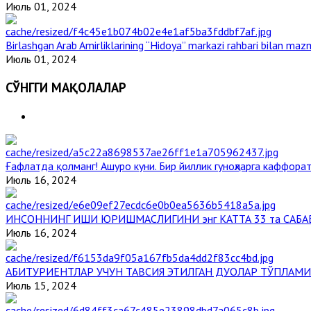
Июль 01, 2024
Birlashgan Arab Amirliklarining “Hidoya” markazi rahbari bilan mazm
Июль 01, 2024
СЎНГГИ МАҚОЛАЛАР
Ғафлатда қолманг! Ашуро куни. Бир йиллик гуноҳларга каффорат
Июль 16, 2024
ИНСОННИНГ ИШИ ЮРИШМАСЛИГИНИ энг КАТТА 33 та САБА
Июль 16, 2024
АБИТУРИЕНТЛАР УЧУН ТАВСИЯ ЭТИЛГАН ДУОЛАР ТЎПЛАМИ
Июль 15, 2024