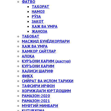
ФАТВО
ТАҲОРАТ
НАМОЗ
РЎЗА
ЗАКОТ
ҲАЖ ВА УМРА
ЖАНОЗА
ТАБОБАТ
МАСЖИД БУНЁДКОРЛАРИ
ҲАЖ ВА УМРА
ҲАМКОР САЙТЛАР
АЛОҚА
ҚУРЪОНИ КАРИМ (дастур)
ҚУРЪОНИ КАРИМ
ҲАДИСИ ШАРИФ
ФИҚҲ
СИЙРАТ ВА ИСЛОМ ТАРИХИ
ТАФСИРИ ИРФОН
ХОРИЖДАГИ ЮРТДОШИМ
РАМАЗОН-2020
РАМАЗОН-2021
МУФТИЙ МИНБАРИ
KUTUBXONA