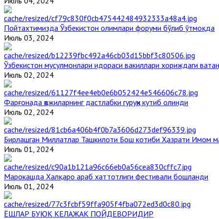
Июль 04, 2024
Пойтахтимизда Ўзбекистон олимлари форуми бўлиб ўтмоқда
Июль 03, 2024
Ўзбекистон мусулмонлари идораси вакиллари хориждаги вата
Июль 02, 2024
Фарғонада ҳожиларнинг дастлабки гуруҳи кутиб олинди
Июль 02, 2024
Бирлашган Миллатлар Ташкилоти Бош котиби Ҳазрати Имом 
Июль 01, 2024
Марокашда Халқаро араб хаттотлиги фестивали бошланди
Июль 01, 2024
ЁШЛАР БУЮК КЕЛАЖАК ПОЙДЕВОРИДИР