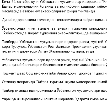
Кеча, 31 октябрь куни Ўзбекистон мусулмонлар идорасида “Ў
Ёшлар муаммоларини ўрганиш ва истиқболли кадрлар тайёрл
масаласида етакчи мутахассисларнинг фикри тингланди.
Диний идора вакили томонидан тингловчиларга зиёрат қилиш 
Ўзбекистонда ички туризм ва зиёрат туризмни ривожлан
“Ўзбекистонда зиёрат туризмини ривожлантиришда ёшларнинг 
Тадбирда Ўзбекистон мусулмонлари идораси раиси, муфтий Ус
қори Турсунов, Ўзбекистон Республикаси Президенти ҳузури
институти директори Актам Жалиловлар иштирок этди.
Ўзбекистон мусулмонлари идораси раиси, муфтий Усмонхон Алим
ҳамда диний билимларни билишликни муҳимлиги ҳақида ёшларга ў
Тошкент шаҳар бош имом-хатиби Анвар қори Турсунов “Туристик
Семинар доирасида “Зиёрат туризми” ҳақида видеоролик намо
Тадбир якунида иштирокчиларга Ўзбекистон мусулмонлари идор
Учрашув иштирокчилари Тошкент шаҳридаги Ҳазрати Имом мажм