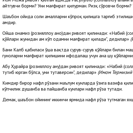
айтгувчи борми? Уни мағфират қилурман. Ризқ сўровчи борми? 
Шаъбон ойида солиҳ амалларни кўпроқ қилишга тарғиб этилиш
ҳамдир.
Ойша онамиз (розияллоҳу анҳо)дан ривоят қилинади: «Набий (со
қўйлари жунидан ҳам кўп одамни мағфират қилади", дедилар»
(
Бани Калб қабиласи ўша вақтда сурув-сурув қўйлари билан машҳ
гуноҳларни мағфират қилишини ифодалаш учун ана шу қўйларни
Абу Ҳурайра (розияллоҳу анҳу)дан ривоят қилинади: «Набий (сол
тутиб юрган бўлса, уни тутаверсин", дедилар»
(
Имом
Термизий
Кимдир бирор нафл рўзани маълум кунларда ўзига вазифа қилиб
кўпчилик душанба ва пайшанба кунлари нафл рўза тутади.
Демак, шаъбон ойининг иккинчи ярмида нафл рўза тутмаган яхши