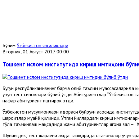
Бўлим
Ўзбекистон янгиликлари
Вторник, 01 Август 2017 00:00
Тошкент ислом институтида кириш имтиҳони бўли
Бугун республикамизнинг барча олий таълим муассасаларида к
учун тест синовлари бўлиб ўтди. Абитуриентлар “Ўзбекистон т
нафар абитуриент иштирок этди.
Ўзбекистон мусулмонлари идораси буйруғи асосида институтда
шароитлар муҳайё қилинди. Ўтган йиллардаги кириш имтиҳонла
тўла таъминлаш мақсадида жами абитуриентлар ягона зал – “
Шунингдек, тест жараёни ҳамда ташқарида ота-оналар учун я