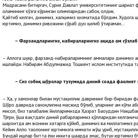
Мадрасани битиргач, Сурия Давлат университетининг шариат 
оламининг кўзга кўринган олимларидан сабоқ олдик.
Қайтиб келгач, динимиз, халқимиз хизматида бўлдим. Худога ш
юртимиз, динимиз ривожини сўраб дуо қилиб ўтираман...
– Фарзандларингиз, набираларингиз ҳақида ҳам сўзлаб
– Аллоҳга шукр, фарзанд-набираларимнинг ҳаммалари динимиз а
ишлайди. Набирам Абдулмажид Тошкент ислом институтида т
– Сиз собиқ шўролар тузумида диний соҳада фаолият
– Ҳа, у замонлар билан мустақиллик даврининг бир-биридан фар
Шўро даврида саноқлигина масжид бўлиб, уларнинг ҳам кўпи а
мисол, биз талабалик йилларимизда Ҳазрат Баҳоуддин Нақшба
Тўғри, ўша вақтдаги диний раҳбарларимиз қўлларидан келганича
шароитда ҳам жонини хатарга қўйиб, динимиз ва миллатимиз р
Кейин Аллоҳ таолонинг юртимизга ҳиммати жўш уриб, мустақил
Бундай ишлар битта ёки иккита шаҳарда эмас, бутун юртимиз б