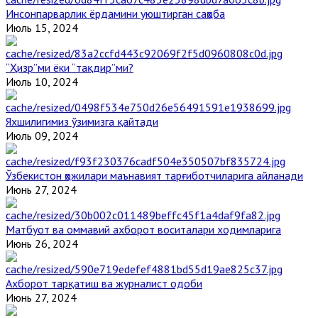
Инсонпарварлик ёрдамини уюштирган саҳоба
Июль 15, 2024
“Ҳизр”ми ёки “тақдир”ми?
Июль 10, 2024
Яхшилигимиз ўзимизга қайтади
Июль 09, 2024
Ўзбекистон ҳожилари маънавият тарғиботчиларига айланади
Июнь 27, 2024
Матбуот ва оммавий ахборот воситалари ходимларига
Июнь 26, 2024
Ахборот тарқатиш ва журналист одоби
Июнь 27, 2024