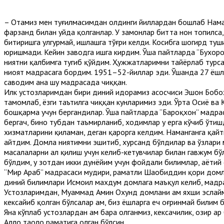
– Отамиз мен туғилмасимдан олдинги йиллардан бошлаб Наман
фарзанд билан уйда қолганлар. У замонлар битта нон топилса, 
битиришга улгурмай, ишлашга тўғри келди. Косибга шогирд туши
юришмади. Кейин заводга ишга кирдим. Ўша пайтларда “Бухоро
ниятни қалбимга тугиб қўйдим. Ҳужжатларимни тайёрлаб турсам
ниҳоят мадрасага бордим. 1951–52-йиллар эди. Ўшанда 27 ёшли
саводим ана шу мадрасада чиққан.
Илк устозларимдан бири диний идорамиз асосчиси Эшон Бобохон
тамомлаб, ёзги таътилга чиққан кунларимиз эди. Ўрта Осиё в
бошқарма учун бергандилар. Ўша пайтларда “Бароқхон” мадра
бергач, бино тубдан таъмирланиб, ходимлар у ерга кўчиб ўтиш
хизматларини қиламан, деган қарорга келдим. Наманганга қа
айтдим. Домла ниятимни эшитиб, хурсанд бўлдилар ва ўзлари
масалаларни ҳал қилиш учун келиб-кетувчилар билан гавжум б
бўлдим, у зотдан икки дунёйим учун фойдали билимлар, ҳаётий
“Мир Араб” мадрасаси мудири, раҳматли Шаҳобиддин қори домл
диний билимлари Исмоил махдум домлага маъқул келиб, мадра
Устозларимдан, Муҳаммад Амин Охунд домлани ҳам яхши эслайм
кексайиб қолган бўлсалар ҳам, биз ёшларга ҳеч оғринмай били
Яна кўплаб устозлардан ҳам баҳра олганмиз, кексачилик, ҳозир
Аллоҳ таоло раҳматига олган бўлсин.