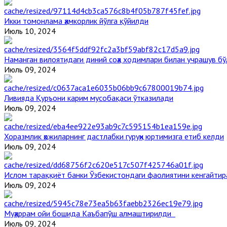
Икки томонлама ҳамкорлик йўлга қўйилди
Июль 10, 2024
Наманган вилоятидаги диний соҳа ходимлари билан учрашув бў
Июль 09, 2024
Ливияда Қуръони карим мусобақаси ўтказилади
Июль 09, 2024
Хоразмлик ҳожиларнинг дастлабки гуруҳи юртимизга етиб келди
Июль 09, 2024
Ислом тараққиёт банки Ўзбекистондаги фаолиятини кенгайти
Июль 09, 2024
Муҳаррам ойи бошида Каъбапўш алмаштирилди
Июль 09, 2024