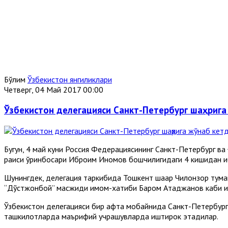
Бўлим
Ўзбекистон янгиликлари
Четверг, 04 Май 2017 00:00
Ўзбекистон делегацияси Санкт-Петербург шаҳрига
Бугун, 4 май куни Россия Федерациясининг Санкт-Петербург 
раиси ўринбосари Иброҳим Иномов бошчилигидаги 4 кишидан иб
Шунингдек, делегация таркибида Тошкент шаҳар Чилонзор тум
“Дўстжонбой” масжиди имом-хатиби Баҳром Атаджанов каби 
Ўзбекистон делегацияси бир ҳафта мобайнида Санкт-Петербург 
ташкилотларда маърифий учрашувларда иштирок этадилар.