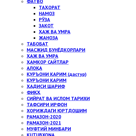
ФАТВО
ТАҲОРАТ
НАМОЗ
РЎЗА
ЗАКОТ
ҲАЖ ВА УМРА
ЖАНОЗА
ТАБОБАТ
МАСЖИД БУНЁДКОРЛАРИ
ҲАЖ ВА УМРА
ҲАМКОР САЙТЛАР
АЛОҚА
ҚУРЪОНИ КАРИМ (дастур)
ҚУРЪОНИ КАРИМ
ҲАДИСИ ШАРИФ
ФИҚҲ
СИЙРАТ ВА ИСЛОМ ТАРИХИ
ТАФСИРИ ИРФОН
ХОРИЖДАГИ ЮРТДОШИМ
РАМАЗОН-2020
РАМАЗОН-2021
МУФТИЙ МИНБАРИ
KUTUBXONA