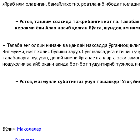
яйраб илм оладиган, бамайлихотир, роҳатланиб ибодат қиладиг
– Устоз, таълим соҳасида тажрибангиз катта. Талаба
керакми ёки Аллоҳ насиб қилган бўлса, шундоқ ҳам ил
– Талаба энг олдин нимани ва қандай мақсадда ўрганмоқчилиги
Энг муҳими, ният холис бўлиши зарур. Сўнг мақсадига етишиш уч
талабаларга, хусусан, диний илмни ўрганаётганларга эски зам
ношукрлик ва айб экани ҳақида бот-бот тушунтириб турилса, и
– Устоз, мазмунли суҳбатингиз учун ташаккур! Узоқ й
Бўлим
Мақолалар