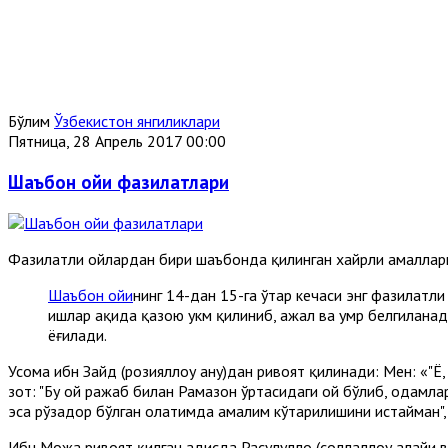
Бўлим
Ўзбекистон янгиликлари
Пятница, 28 Апрель 2017 00:00
Шаъбон ойи фазилатлари
Фазилатли ойлардан бири шаъбонда қилинган хайрли амалларни
Шаъбон ойи
нинг 14-дан 15-га ўтар кечаси энг фазилатл
ишлар ҳақида қазою ҳукм қилиниб, ажал ва умр белгиланади
ёғилади.
Усома ибн Зайд (розияллоҳу анҳу)дан ривоят қилинади: Мен: «"Ё,
зот: "Бу ой ражаб билан Рамазон ўртасидаги ой бўлиб, одамл
эса рўзадор бўлган ҳолатимда амалим кўтарилишини истайман"
Ибн Можа ривоят қилган ҳадисда Расулуллоҳ (соллаллоҳу алайҳи 