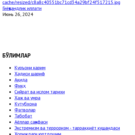
Гиёҳвандлик иллати
Июнь 26, 2024
БЎЛИМЛАР
Қуръони карим
Ҳадиси шариф
Ақида
Фиқҳ
Сийрат ва ислом тарихи
Ҳаж ва умра
Кутубхона
Фатволар
Табобат
Аёллар саҳифаси
Экстремизм ва терроризм - тарраққиёт кушандаси
Хориждаги юртдошим