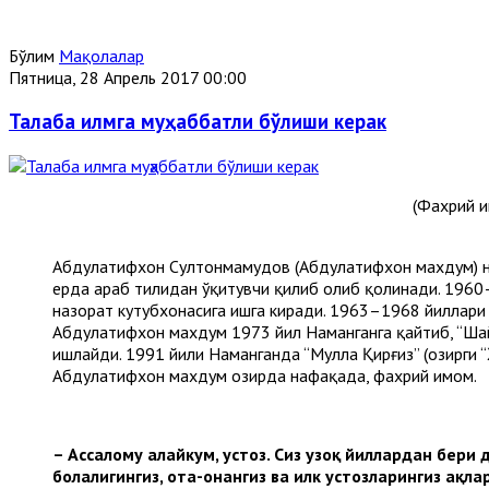
Бўлим
Мақолалар
Пятница, 28 Апрель 2017 00:00
Талаба илмга муҳаббатли бўлиши керак
(Фахрий и
Абдулатифхон Султонмаҳмудов (Абдулатифхон махдум) нам
ерда араб тилидан ўқитувчи қилиб олиб қолинади. 1960–
назорат кутубхонасига ишга киради. 1963–1968 йиллар
Абдулатифхон махдум 1973 йил Наманганга қайтиб, “Ш
ишлайди. 1991 йили Наманганда “Мулла Қирғиз” (ҳозирги 
Абдулатифхон махдум ҳозирда нафақада, фахрий имом.
– Ассалому алайкум, устоз. Сиз узоқ йиллардан бери
болалигингиз, ота-онангиз ва илк устозларингиз ҳақл