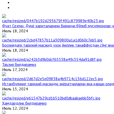
Фуат Сезгин: Дунё хариталарини биринчи бўлиб мусулмонлар ч
Июль 18, 2024
Босниядаги тарихий масжид узоқ йиллик танаффусдан сўнг ян
Июль 18, 2024
Таъзия билдирамиз
Июль 17, 2024
Истанбулнинг тарихий масжиди зиёратчиларни яна қарши ола
Июль 15, 2024
Ҳамдардлик билдирамиз
Июль 12, 2024