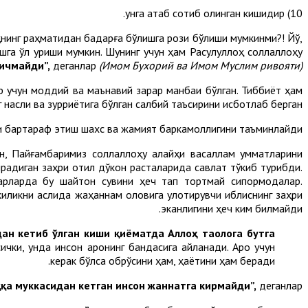
10) унга атаб сотиб олинган кишидир.
ҳнинг раҳматидан бадарға бўлишга рози бўлиши мумкинми?! Йўқ,
ишга қўл уриши мумкин. Шунинг учун ҳам Расулуллоҳ соллаллоҳу
 ичмайди”
,
деганлар
(
Имом
Бухорий ва
Имом
Муслим ривояти).
ар учун моддий ва маънавий зарар манбаи бўлган. Тиббиёт ҳам
г насли ва зурриётига бўлган салбий таъсирини исботлаб берган.
и бартараф этиш шахс ва жамият баркамоллигини таъминлайди.
ан, Пайғамбаримиз соллаллоҳу алайҳи васаллам умматларини
ирадиган заҳри қотил дўкон расталарида савлат тўкиб турибди.
арларда бу шайтон сувини ҳеч тап тортмай сипқормоқдалар.
киликни аслида жаҳаннам оловига улоқтирувчи иблиснинг заҳри
эканлигини ҳеч ким билмайди.
дан кетиб ўлган киши қиёматда Аллоҳ таолога бутга
ички, унда инсон ароқнинг бандасига айланади. Ароқ учун
керак бўлса обрўсини ҳам, ҳаётини ҳам беради.
қа муккасидан кетган инсон жаннатга кирмайди”,
деганлар.