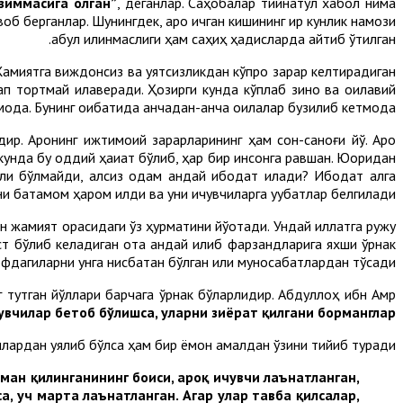
зиммасига олган”
, деганлар. Саҳобалар тийнатул хабол нима
б берганлар. Шунингдек, ароқ ичган кишининг қирқ кунлик намози
қабул қилинмаслиги ҳам саҳиҳ ҳадисларда айтиб ўтилган.
 Жамиятга виждонсиз ва уятсизликдан кўпроқ зарар келтирадиган
тап тортмай қилаверади. Ҳозирги кунда кўплаб зино ва оилавий
оқда. Бунинг оқибатида қанчадан-қанча оилалар бузилиб кетмоқда.
. Ароқнинг ижтимоий зарарларининг ҳам сон-саноғи йўқ. Ароқ
унда бу оддий ҳақиқат бўлиб, ҳар бир инсонга равшан. Юқоридан
ли бўлмайди, ақлсиз одам қандай ибодат қилади? Ибодат ақлга
и батамом ҳаром қилди ва уни ичувчиларга уқубатлар белгилади.
ан жамият орасидаги ўз ҳурматини йўқотади. Ундай иллатга ружу
ст бўлиб келадиган ота қандай қилиб фарзандларига яхши ўрнак
фдагиларни унга нисбатан бўлган илиқ муносабатлардан тўсади.
г тутган йўллари барчага ўрнак бўларлидир. Абдуллоҳ ибн Амр
увчилар бетоб бўлишса, уларни зиёрат қилгани борманглар”.
амлардан уялиб бўлса ҳам бир ёмон амалдан ўзини тийиб туради.
ман қилинганининг боиси, ароқ ичувчи лаънатланган,
а, уч марта лаънатланган. Агар улар тавба қилсалар,