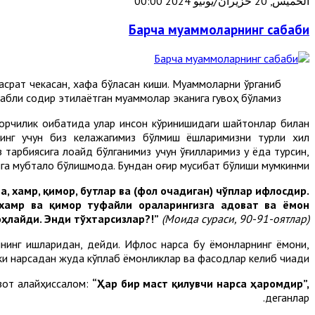
الخميس, 20 حزيران/يونيو 2024 00:00
Барча муаммоларнинг сабаби
ҳасрат чекасан, хафа бўласан киши. Муаммоларни ўрганиб
бабли содир этилаётган муаммолар эканига гувоҳ бўламиз.
орчилик оқибатида улар инсон кўринишидаги шайтонлар билан
нинг учун биз келажагимиз бўлмиш ёшларимизни турли хил
арбиясига лоқайд бўлганимиз учун ўғилларимиз у ёқда турсин,
га мубтало бўлишмоқда. Бундан оғир мусибат бўлиши мумкинми?!
, хамр, қимор, бутлар ва
(фол очадиган)
чўплар ифлосдир.
 хамр ва қимор туфайли ораларингизга адоват ва ёмон
ҳлайди. Энди тўхтарсизлар?!
”
(Моида сураси, 90-91-оятлар).
оннинг ишларидан, дейди. Ифлос нарса бу ёмонларнинг ёмони,
кки нарсадан жуда кўплаб ёмонликлар ва фасодлар келиб чиқади.
 зот алайҳиссалом:
“Ҳар бир маст қилувчи нарса ҳаромдир”,
деганлар.