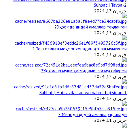
2-Suhbat | Tavba
حزيران 13, 2024
Эҳромда қандай амаллар тақиқланган?
حزيران 13, 2024
Тош отишга меҳмонхонадан қатнаш мумкинми ?
حزيران 13, 2024
Ҳожилар муқим ҳукмидами ёки мусофирми?
حزيران 12, 2024
1-Suhbat | Haj fazilatlari va mabrur haj sirlari
حزيران 12, 2024
Минода қандай амаллар қилинади ?
حزيران 11, 2024