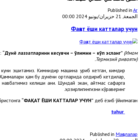
Published in
Ar
الجمعة, 21 حزيران/يونيو 2024 00:00
Фақат ёши катталар учун
р:
“Дунё лаззатларини кесувчи – ўлимни – кўп эсланг”
(Имом
Термизий ривояти).
 куни эшитамиз. Кимнидир машина уриб кетган, кимдир
. Ҳаммалари ҳам бу дунёни ортларида қолдириб кетдилар,
м навбатимиз келиши аниқ. Шундай экан, қайтмас сафарга
ҳозирлигингизни кўраверинг.
абристонга
“ФАҚАТ ЁШИ КАТТАЛАР УЧУН”
деб ёзиб қўйилмаган.
tuhur
Published in
Мақолалар