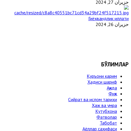
حزيران 27, 2024
Гиёҳвандлик иллати
حزيران 26, 2024
БЎЛИМЛАР
Қуръони карим
Ҳадиси шариф
Ақида
Фиқҳ
Сийрат ва ислом тарихи
Ҳаж ва умра
Кутубхона
Фатволар
Табобат
Аёллар саҳифаси