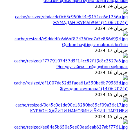
Файзли ҳожиларни кутиб олиш лаҳзалари
حزيران 24, 2024
“ЖУМАДАН ЖУМАГАЧА” (21.06.2024)
حزيران 24, 2024
Qurbon hayitingiz muborak bo`lsin
حزيران 17, 2024
Энг улуғ айём – ийд қурбон муборак!
حزيران 16, 2024
“Жумадан жумагача” (14.06.2024)
حزيران 15, 2024
ҚУРБОН ҲАЙИТИ НАМОЗИНИ ЎҚИШ ТАРТИБИ
حزيران 15, 2024