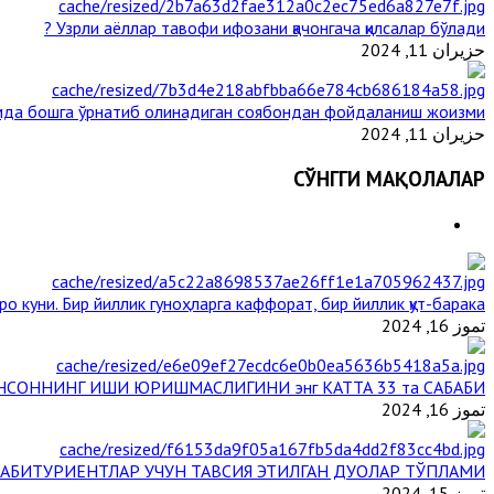
Узрли аёллар тавофи ифозани қачонгача қилсалар бўлади ?
حزيران 11, 2024
да бошга ўрнатиб олинадиган соябондан фойдаланиш жоизми ?
حزيران 11, 2024
СЎНГГИ МАҚОЛАЛАР
ро куни. Бир йиллик гуноҳларга каффорат, бир йиллик қут-барака
تموز 16, 2024
НСОННИНГ ИШИ ЮРИШМАСЛИГИНИ энг КАТТА 33 та САБАБИ
تموز 16, 2024
АБИТУРИЕНТЛАР УЧУН ТАВСИЯ ЭТИЛГАН ДУОЛАР ТЎПЛАМИ
تموز 15, 2024