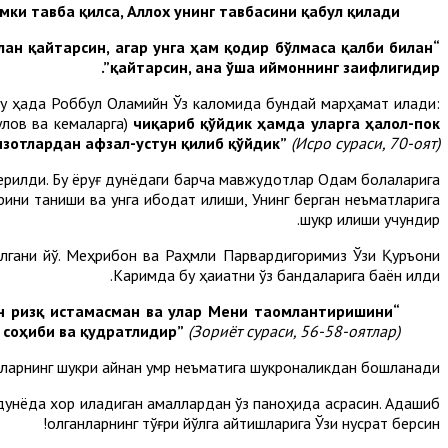
ки тавба қилса, Аллох унинг тавбасини қабул қилади”.
илан қайтарсин, агар унга ҳам қодир бўлмаса қалби билан
қайтарсин, ана ўша иймоннинг заифлигидир”.
 Бу ҳақда Роббул Оламийн Ўз каломида бундай марҳамат қилади:
улов ва кемаларга)
чиқариб қўйдик ҳамда уларга ҳалол-пок
нзотлардан афзал-устун қилиб қўйдик”
(Исро сураси, 70-оят).
б берилди. Бу ёруғ дунёдаги барча мавжудотлар Одам болаларига
рини таниши ва унга ибодат қилиши, Унинг берган неъматларига
шукр қилиши учундир.
илгани йўқ. Меҳрибон ва Раҳмли Парвардигоримиз Ўзи Қуръони
Каримда бу ҳақиқатни ўз бандаларига баён қилди.
н ризқ истамасман ва улар Мени таомлантиришини
“Мен жин ва инсни фақат Ўзимга ибодат қилишлари учунгина яратдим.
т соҳиби ва қудратлидир”
(Зориёт сураси, 56-58-оятлар).
тларнинг шукри айнан умр неъматига шукроналикдан бошланади.
дунёда хор қиладиган амаллардан ўз паноҳида асрасин. Адашиб
қолганларнинг тўғри йўлга қайтишларига Ўзи нусрат берсин!