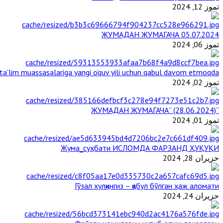
تموز 12, 2024
ЖУМАДАН ЖУМАГАЧА 05.07.2024
تموز 06, 2024
a’lim muassasalariga yangi o‘quv yili uchun qabul davom etmoqda
تموز 02, 2024
“ЖУМАДАН ЖУМАГАЧА” (28.06.2024)
تموز 01, 2024
Жума_суҳбати ИСЛОМДА ФАРЗАНД ҲУҚУҚИ
حزيران 28, 2024
Гўзал хулқингиз – қабул бўлган ҳаж аломати
حزيران 24, 2024