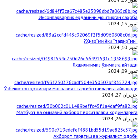
Инсонпарварлик ёрдамини уюштирган саҳоба
تموز 15, 2024
“Ҳизр”ми ёки “тақдир”ми?
تموز 10, 2024
Яхшилигимиз ўзимизга қайтади
تموز 09, 2024
Ўзбекистон ҳожилари маънавият тарғиботчиларига айланади
حزيران 27, 2024
Матбуот ва оммавий ахборот воситалари ходимларига
حزيران 26, 2024
Ахборот тарқатиш ва журналист одоби