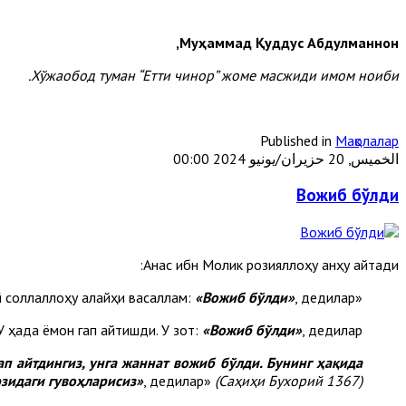
Муҳаммад Қуддус Абдулманнон,
Хўжаобод туман “Етти чинор” жоме масжиди имом ноиби.
Published in
Мақолалар
الخميس, 20 حزيران/يونيو 2024 00:00
Вожиб бўлди
Анас ибн Молик розияллоҳу анҳу айтади:
«Вожиб бўлди»
, дедилар.
«Бир жанозани олиб ўтишди. У ҳақда яхши гап айтишди. Набий соллаллоҳу алайҳи васаллам:
У ҳақда ёмон гап айтишди. У зот:
«Вожиб бўлди»
, дедилар.
ап айтдингиз, унга жаннат вожиб бўлди. Бунинг ҳақида
зидаги гувоҳларисиз»
, дедилар»
(
Саҳиҳи Бухорий
1367
)