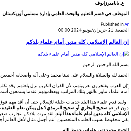
ع. باباميرزايوف
الموظف في قسم التعليم والبحث العلمي بإدارة مسلمي أوزبكستان
Published in
Ar
الجمعة, 21 حزيران/يونيو 2024 00:00
إن العالم الإسلامي كله مدين أمام علماء بلدكم
بسم الله الرحمن الرحيم
الحمد لله والصلاة والسلام على نبينا محمد وعلى آله وأصحابه أجمعين
"إن العرب يفتخرون بعروبتهم، لأن القرآن الكريم نزل بلغتهم. وقد تكلم 
أمام علماء ماوراءالنهر بتلك المراتب. ويعظمونهم عندما يسمعون أسما
ولقد قدم علماء هذا البلد خدمات جليلة للإسلام حتى أن أقدامهم فوق ر
دون قراءة
صحيح البخاري أو صحيح الترمذي؟ هل يمكن تعلم العقيدة دو
الإسلامي كله مدين امام علماء هذا البلد.
لقد مرت بلادكم بتجارب صعبة 
بقي محفوظا بسبب العلماء المتعصبين. أنتم أجمل مثال لأهل العالم أج
الشيخ محمد تقي عثماني حفيظ الله