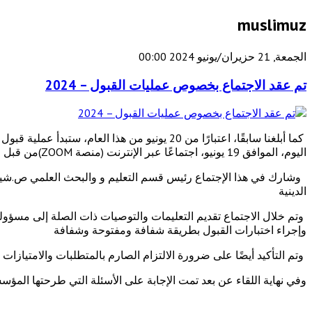
muslimuz
الجمعة, 21 حزيران/يونيو 2024 00:00
تم عقد الاجتماع بخصوص عمليات القبول – 2024
اليوم، الموافق 19 يونيو، اجتماعًا عبر الإنترنت (منصة ZOOM)من قبل قسم التعليم والبحث العلمي بإدارة مسلمي أوزبكستان حول مسألة الإعداد الرفيع المستوى لهذه العملية.
وشارك في هذا الإجتماع رئيس قسم التعليم و والبحث العلمي ص.ش
الدينية
وتم خلال الاجتماع تقديم التعليمات والتوصيات ذات الصلة إلى مسؤو
وإجراء اختبارات القبول بطريقة شفافة ومفتوحة وشفافة
وتم التأكيد أيضًا على ضرورة الالتزام الصارم بالمتطلبات والامتيازا
وفي نهاية اللقاء عن بعد تمت الإجابة على الأسئلة التي طرحتها المؤ