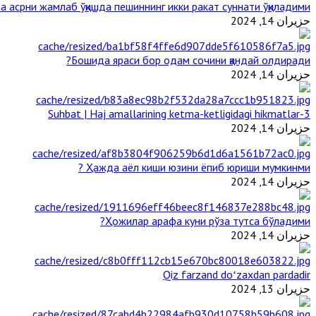
 асрни жамлаб ўқишда пешиннинг икки ракат суннати ўқиладими?
حزيران 14, 2024
Бошида яраси бор одам сочини қандай олдиради?
حزيران 14, 2024
3-Suhbat | Haj amallarining ketma-ketligidagi hikmatlar
حزيران 14, 2024
Ҳажда аёл киши юзини ёпиб юриши мумкинми ?
حزيران 14, 2024
Ҳожилар арафа куни рўза тутса бўладими?
حزيران 14, 2024
Qiz farzand doʻzaxdan pardadir
حزيران 13, 2024