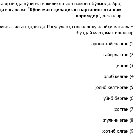
 ҳозирда кўпинча ичкиликда яққол намоён бўлмоқда. Ароқ,
йҳи васаллам:
“Кўпи маст қиладиган нарсанинг ози ҳам
ҳаромдир”
,
деганлар.
ривоят қилган ҳадисда Расулуллоҳ соллаллоҳу алайҳи васаллам
бундай марҳамат қилганлар:
1) ароқни тайёрлаган;
2) тайёрлатган;
3) ичган;
4) олиб келган;
5) олиб келтирган;
6) қуйиб берган;
7) сотган;
8) пулини еган;
9) сотиб олган;