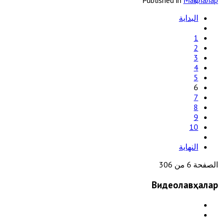
Published in
Мақолалар
البداية
1
2
3
4
5
6
7
8
9
10
النهاية
الصفحة 6 من 306
Видеолавҳалар