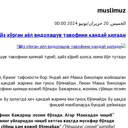
muslimuz
الخميس, 20 حزيران/يونيو 2024 00:00
Ҳайз кўрган аёл видолашув тавофини қандай қилади?
ув тавофини қилмай туриб, ҳайз кўриб қолса, нима йўл тутади?
, бунинг тафсилоти бор. Ундай аёл Макка бинолари жойлашган
 қандай жарима ёки гуноҳ бўлмайди. Лекин Макка бинолари
офини қилиши вожиб бўлади. Бажармаса, жонлиқ сўйиши лозим.
и. Бу ҳолатда ҳеч қандай жарима ёки гуноҳ бўлмайди. Бу ҳақда
фиқҳий манбаларда бундай дейилади:
фини бажариш лозим бўлади. Агар Маккадан чиқиб
“Ҳайзли аёл Макка биноларидан ажрашдан аввал пок бўлиб қолса, садар
анинг уйларидан чиқиб кетган вақтда мусофир бўлади
қ сўйиш ҳам вожиб бўлмайди”
(“Иршодус сорий” китоби).