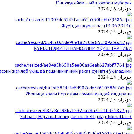
Энг улуғ айём – ийд қурбон муборак!
حزيران 16, 2024
“Жумадан жумагача” (14.06.2024)
حزيران 15, 2024
ҚУРБОН ҲАЙИТИ НАМОЗИНИ ЎҚИШ ТАРТИБИ
حزيران 15, 2024
срни жамлаб ўқишда пешиннинг икки ракат суннати ўқиладими?
حزيران 14, 2024
Бошида яраси бор одам сочини қандай олдиради?
حزيران 14, 2024
3-Suhbat | Haj amallarining ketma-ketligidagi hikmatlar
حزيران 14, 2024