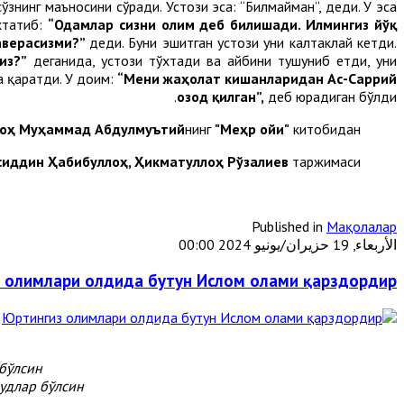
знинг маъносини сўради. Устози эса: “Билмайман”, деди. У эса
хтатиб:
“Одамлар сизни олим деб билишади. Илмингиз йўқ
аверасизми?”
деди. Буни эшитган устози уни калтаклай кетди.
из?”
деганида, устози тўхтади ва айбини тушуниб етди, уни
а қаратди. У доим:
“Мени жаҳолат кишанларидан Ас-Саррий
озод қилган”,
деб юрадиган бўлди.
оҳ Муҳаммад Абдулмуътий
нинг
"Меҳр ойи"
китобидан
сиддин Ҳабибуллоҳ, Ҳикматуллоҳ Рўзалиев
таржимаси.
Published in
Мақолалар
الأربعاء, 19 حزيران/يونيو 2024 00:00
 олимлари олдида бутун Ислом олами қарздордир
бўлсин.
длар бўлсин.