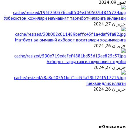
تموز 09, 2024
Ўзбекистон ҳожилари маънавият тарғиботчиларига айланади
حزيران 27, 2024
Матбуот ва оммавий ахборот воситалари ходимларига
حزيران 26, 2024
Ахборот тарқатиш ва журналист одоби
حزيران 27, 2024
Гиёҳвандлик иллати
حزيران 26, 2024
БЎЛИМЛАР