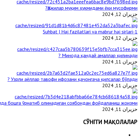
Ҳожилар муқим ҳукмидами ёки мусофирми?
حزيران 12, 2024
1-Suhbat | Haj fazilatlari va mabrur haj sirlari
حزيران 12, 2024
Минода қандай амаллар қилинади ?
حزيران 11, 2024
Узрли аёллар тавофи ифозани қачонгача қилсалар бўлади ?
حزيران 11, 2024
да бошга ўрнатиб олинадиган соябондан фойдаланиш жоизми ?
حزيران 11, 2024
СЎНГГИ МАҚОЛАЛАР