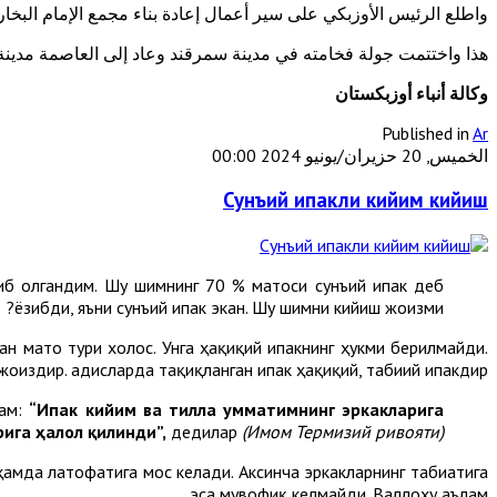
واطلع الرئيس الأوزبكي على سير أعمال إعادة بناء مجمع الإمام البخا
هذا واختتمت جولة فخامته في مدينة سمرقند وعاد إلى العاصمة مدين
وكالة أنباء أوزبكستان
Published in
Ar
الخميس, 20 حزيران/يونيو 2024 00:00
Сунъий ипакли кийим кийиш
иб олгандим. Шу шимнинг 70 % матоси сунъий ипак деб
ёзибди, яъни сунъий ипак экан. Шу шимни кийиш жоизми?
н мато тури холос. Унга ҳақиқий ипакнинг ҳукми берилмайди.
жоиздир. Ҳадисларда тақиқланган ипак ҳақиқий, табиий ипакдир.
лам:
“Ипак кийим ва тилла умматимнинг эркакларига
ига ҳалол қилинди”,
дедилар
(Имом Термизий ривояти).
ҳамда латофатига мос келади. Аксинча эркакларнинг табиатига
эса мувофиқ келмайди. Валлоҳу аълам.