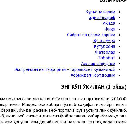
Қуръони карим
Ҳадиси шариф
Ақида
Фиқҳ
Сийрат ва ислом тарихи
Ҳаж ва умра
Кутубхона
Фатволар
Табобат
Аёллар саҳифаси
Экстремизм ва терроризм - тарраққиёт кушандаси
Хориждаги юртдошим
ЭНГ КЎП ЎҚИЛГАН (1 ойда)
лимиз мухлислари диққатига! Сиз muslim.uz порталидаги
 шартимиз: Мақола ёки хабарни ўз веб-саҳифангизда ёритишда
еради”, бунда “расмий веб-портали” сўзи устига линк қўйилиб,
либ, линк “веб-саҳифа”даги сиз фойдаланган хабар ёки мақолага
ик ҳам қонунан ҳам диний нуқтаи-назардан қаттиқ қораланади.