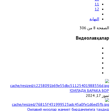
11
12
النهاية
الصفحة 8 من 306
Видеолавҳалар
ОИЛАДА БАРАКА БОР!
تموز 17, 2024
Оилавий низолар жамият бирдамлигига таҳдид