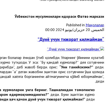
Ўзбекистон мусулмонлари идораси
Фатво маркази
Published in
Мақолалар
الخميس, 20 حزيران/يونيو 2024 00:00
“Дунё учун тижорат қилмайман”
рган болалар ёнидан ўтиб қолибди. Уларнинг ўйинини кузатиб
урмо тутқазди. У эса: “Бу қандай хурмолар?” дея сотувчини
дирибди”, деб жавоб берди. Ҳорис:
“Уни танийсизми?”
деди.
 Улардан “Ҳа” деган жавобни эшитган Ҳорис сотувчини ўша ҳолида
қандай хаёлга борганингни айтмагунингча қўйиб юбормайман”,
деди.
а хурмоларни унга беринг. Ташналикдан томоғингиз
ҳаром едирмоқчимидингиз?”
деди. Буни эшитган хурмо
 энди ҳеч қачон дунё учун тижорат қилмайман!”
деди.