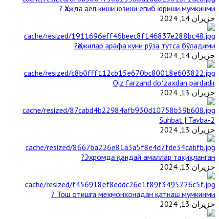
Ҳажда аёл киши юзини ёпиб юриши мумкинми ?
حزيران 14, 2024
Ҳожилар арафа куни рўза тутса бўладими?
حزيران 14, 2024
Qiz farzand doʻzaxdan pardadir
حزيران 13, 2024
2-Suhbat | Tavba
حزيران 13, 2024
Эҳромда қандай амаллар тақиқланган?
حزيران 13, 2024
Тош отишга меҳмонхонадан қатнаш мумкинми ?
حزيران 13, 2024