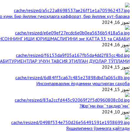
 куни. Бир йиллик гуноҳларга каффорат, бир йиллик қут-барака
تموز 16, 2024
НСОННИНГ ИШИ ЮРИШМАСЛИГИНИ энг КАТТА 33 та САБАБИ
تموز 16, 2024
АБИТУРИЕНТЛАР УЧУН ТАВСИЯ ЭТИЛГАН ДУОЛАР ТЎПЛАМИ
تموز 15, 2024
Инсонпарварлик ёрдамини уюштирган саҳоба
تموز 15, 2024
“Ҳизр”ми ёки “тақдир”ми?
تموز 10, 2024
Яхшилигимиз ўзимизга қайтади