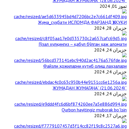
“ЖУМАДАН ЖУМАГАЧА” (28.06.2024)
تموز 01, 2024
Жума_суҳбати ИСЛОМДА ФАРЗАНД ҲУҚУҚИ
حزيران 28, 2024
Гўзал хулқингиз – қабул бўлган ҳаж аломати
حزيران 24, 2024
Файзли ҳожиларни кутиб олиш лаҳзалари
حزيران 24, 2024
“ЖУМАДАН ЖУМАГАЧА” (21.06.2024)
حزيران 24, 2024
Qurbon hayitingiz muborak bo`lsin
حزيران 17, 2024