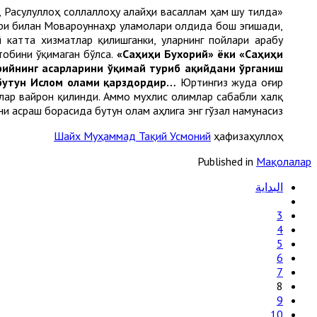
, Расулуллоҳ соллаллоҳу алайҳи васаллам ҳам шу тилда
лари билан Мовароуннаҳр уламолари олдида бош эгишади,
катта хизматлар қилишганки, уларнинг пойлари арабу
тобини ўқимаган бўлса.
«Саҳиҳи Бухорий» ёки «Саҳиҳи
ийнинг асарларини ўқимай туриб ақийдани ўрганиш
бутун Ислом олами қарздордир…
Юртингиз жуда оғир
лар вайрон қилинди. Аммо мухлис олимлар сабабли халқ
и асраш борасида бутун олам аҳлига энг гўзал намунасиз».
Шайх Муҳаммад Тақий Усмоний
ҳафизаҳуллоҳ
Published in
Мақолалар
البداية
3
4
5
6
7
8
9
10