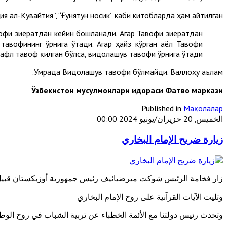
я ал-Кувайтия”, “Ғунятун носик” каби китобларда ҳам айтилган.
офи зиёратдан кейин бошланади. Агар Тавофи зиёратдан
авофининг ўрнига ўтади. Агар ҳайз кўрган аёл Тавофи
афл тавоф қилган бўлса, видолашув тавофи ўрнига ўтади.
Умрада Видолашув тавофи бўлмайди. Валлоҳу аълам.
Ўзбекистон мусулмонлари идораси Фатво маркази
Published in
Мақолалар
الخميس, 20 حزيران/يونيو 2024 00:00
زيارة ضريح الإمام البخاري
زار فخامة الرئيس شوكت ميرضيائيف رئيس جمهورية أوزبكستان قبيل 
وتليت الآيات القرآنية على روح الإمام البخاري
وتحدث رئيس دولتنا مع الأئمة الخطباء عن تربية الشباب في روح الوطن