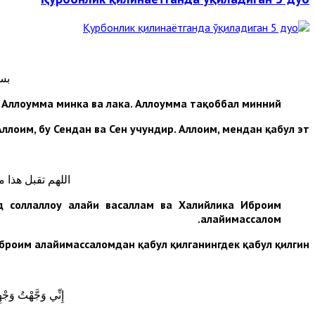
بسم
. Аллоҳумма минка ва лака. Аллоҳумма тақоббал минний.
Аллоҳим, бу Сендан ва Сен учундир. Аллоҳим, мендан қабул эт.
اللهم تقبل هذا 
соллаллоҳу алайҳи васаллам ва Халийлика Иброҳим
алайҳимассалом.
Иброҳим алайҳимассаломдан қабул қилганингдек қабул қилгин
إِنِّي وَجَّهْتُ وَجْ