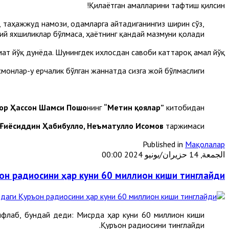
Қилаётган амалларини тафтиш қилсин!
, таҳажжуд намози, одамларга айтадиганингиз ширин сўз,
й яхшиликлар бўлмаса, ҳаётнинг қандай мазмуни қолади?!
т йўқ дунёда. Шунингдек ихлосдан савоби каттароқ амал йўқ!
смонлар-у ерчалик бўлган жаннатда сизга жой бўлмаслиги!
ор Ҳассон Шамси Пошо
нинг
“Метин қоялар”
китобидан
Ғиёсиддин Ҳабибуллоҳ, Неъматуллоҳ Исомов
таржимаси.
Published in
Мақолалар
الجمعة, 14 حزيران/يونيو 2024 00:00
он радиосини ҳар куни 60 миллион киши тинглайди
флаб, бундай деди: Мисрда ҳар куни 60 миллион киши
Қуръон радиосини тинглайди.