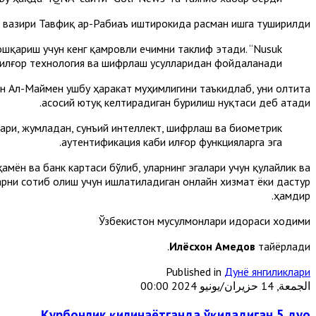
ра вазири Тавфиқ ар-Рабиаъ иштирокида расман ишга туширилди.
шқариш учун кенг қамровли ечимни таклиф этади. “Nusuk
 илғор технология ва шифрлаш усулларидан фойдаланади.
н Aл-Маймен ушбу ҳаракат муҳимлигини таъкидлаб, уни олтита
асосий ютуқ келтирадиган бурилиш нуқтаси деб атади.
ари, жумладан, сунъий интеллект, шифрлаш ва биометрик
аутентификация каби илғор функцияларга эга.
амён ва банк картаси бўлиб, уларнинг эгалари учун қулайлик ва
арни сотиб олиш учун ишлатиладиган онлайн хизмат ёки дастур
ҳамдир.
Ўзбекистон мусулмонлари идораси ходими
Илёсхон Аҳмедов
тайёрлади.
Published in
Дунё янгиликлари
الجمعة, 14 حزيران/يونيو 2024 00:00
Қурбонлик қилинаётганда ўқиладиган 5 дуо