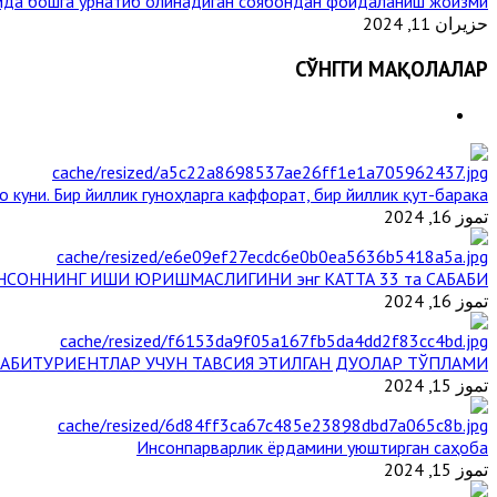
да бошга ўрнатиб олинадиган соябондан фойдаланиш жоизми ?
حزيران 11, 2024
СЎНГГИ МАҚОЛАЛАР
 куни. Бир йиллик гуноҳларга каффорат, бир йиллик қут-барака
تموز 16, 2024
НСОННИНГ ИШИ ЮРИШМАСЛИГИНИ энг КАТТА 33 та САБАБИ
تموز 16, 2024
АБИТУРИЕНТЛАР УЧУН ТАВСИЯ ЭТИЛГАН ДУОЛАР ТЎПЛАМИ
تموز 15, 2024
Инсонпарварлик ёрдамини уюштирган саҳоба
تموز 15, 2024