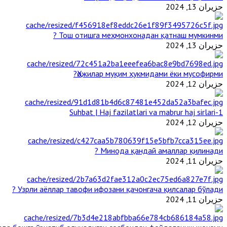
حزيران 13, 2024
Тош отишга меҳмонхонадан қатнаш мумкинми ?
حزيران 13, 2024
Ҳожилар муқим ҳукмидами ёки мусофирми?
حزيران 12, 2024
1-Suhbat | Haj fazilatlari va mabrur haj sirlari
حزيران 12, 2024
Минода қандай амаллар қилинади ?
حزيران 11, 2024
Узрли аёллар тавофи ифозани қачонгача қилсалар бўлади ?
حزيران 11, 2024