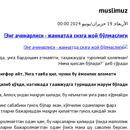
muslimuz
الأربعاء, 19 حزيران/يونيو 2024 00:00
Энг ачинарлиси - жаннатда сизга жой бўлмаслиги!
қда, унга бардошим етмаяпти, таҳажжудга туролмай қоляпман!
Нима қилсам бўлади?” деб сўради.
иғфор айт, Унга тавба қил, чунки бу ёмонлик аломати!”.
қилиб қўяди, натижада таҳажжудга туришдан маҳрум бўлади”.
 Аллоҳ ундан маҳрум қилади, бу неъматни унга раво кўрмайди.
нг сабабики гуноҳ бўлар экан, кўпчилик одамларни фарз
ларни бажаришдан маҳрум қилаётган гуноҳ қандай экан?!
ролмаётган одам ҳам, бу нарсаларни қилишда ўзида малоллик
тларни бажаролмаётган одам ўзига мана шу саволни берсин.