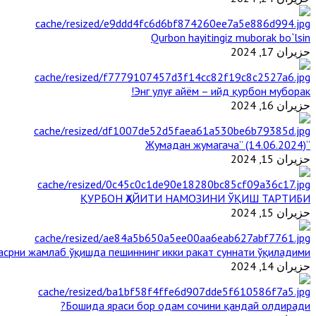
Qurbon hayitingiz muborak bo`lsin
حزيران 17, 2024
Энг улуғ айём – ийд қурбон муборак!
حزيران 16, 2024
“Жумадан жумагача” (14.06.2024)
حزيران 15, 2024
ҚУРБОН ҲАЙИТИ НАМОЗИНИ ЎҚИШ ТАРТИБИ
حزيران 15, 2024
срни жамлаб ўқишда пешиннинг икки ракат суннати ўқиладими?
حزيران 14, 2024
Бошида яраси бор одам сочини қандай олдиради?