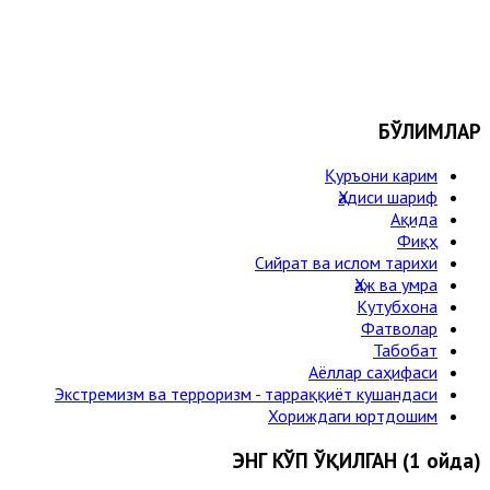
БЎЛИМЛАР
Қуръони карим
Ҳадиси шариф
Ақида
Фиқҳ
Сийрат ва ислом тарихи
Ҳаж ва умра
Кутубхона
Фатволар
Табобат
Аёллар саҳифаси
Экстремизм ва терроризм - тарраққиёт кушандаси
Хориждаги юртдошим
ЭНГ КЎП ЎҚИЛГАН (1 ойда)