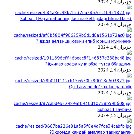
حزيران 14, 2024
3-Suhbat | Haj amallarining ketma-ketligidagi hikmatlar
حزيران 14, 2024
Ҳажда аёл киши юзини ёпиб юриши мумкинми ?
حزيران 14, 2024
Ҳожилар арафа куни рўза тутса бўладими?
حزيران 14, 2024
Qiz farzand doʻzaxdan pardadir
حزيران 13, 2024
2-Suhbat | Tavba
حزيران 13, 2024
Эҳромда қандай амаллар тақиқланган?