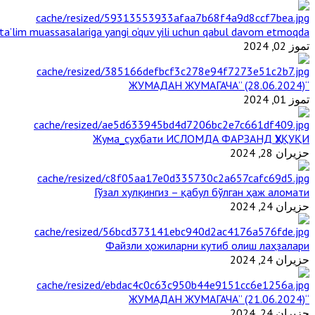
a’lim muassasalariga yangi o‘quv yili uchun qabul davom etmoqda
تموز 02, 2024
“ЖУМАДАН ЖУМАГАЧА” (28.06.2024)
تموز 01, 2024
Жума_суҳбати ИСЛОМДА ФАРЗАНД ҲУҚУҚИ
حزيران 28, 2024
Гўзал хулқингиз – қабул бўлган ҳаж аломати
حزيران 24, 2024
Файзли ҳожиларни кутиб олиш лаҳзалари
حزيران 24, 2024
“ЖУМАДАН ЖУМАГАЧА” (21.06.2024)
حزيران 24, 2024