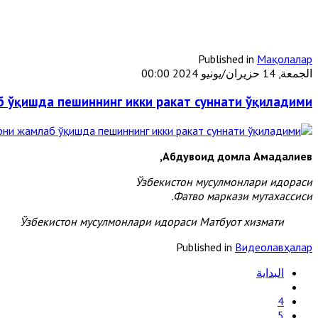
Published in
Мақолалар
الجمعة, 14 حزيران/يونيو 2024 00:00
 ўқишда пешиннинг икки ракат суннати ўқиладими?
Абдувоҳид домла Аҳмадалиев,
Ўзбекистон мусулмонлари идораси
Фатво маркази мутахассиси.
Ўзбекистон мусулмонлари идораси Матбуот хизмати
Published in
Видеолавҳалар
البداية
4
5