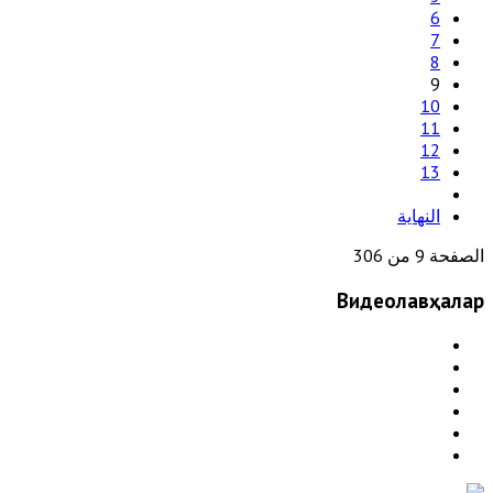
6
7
8
9
10
11
12
13
النهاية
الصفحة 9 من 306
Видеолавҳалар