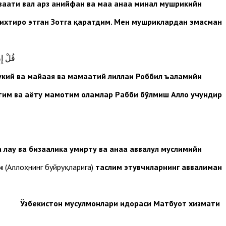
ваати вал арз ҳанийфан ва маа анаа минал мушрикийн.
 ихтиро этган Зотга қаратдим. Мен мушриклардан эмасман.
قُلْ إِ
укий ва маҳйаая ва мамаатий лиллаҳи Роббил ъаламийн.
им ва ҳаёту мамотим оламлар Рабби бўлмиш Аллоҳ учундир”.
 лаҳу ва бизаалика умирту ва анаа аввалул муслимийн.
ен
(Аллоҳнинг буйруқларига)
таслим этувчиларнинг аввалиман.
Ўзбекистон мусулмонлари идораси Матбуот хизмати