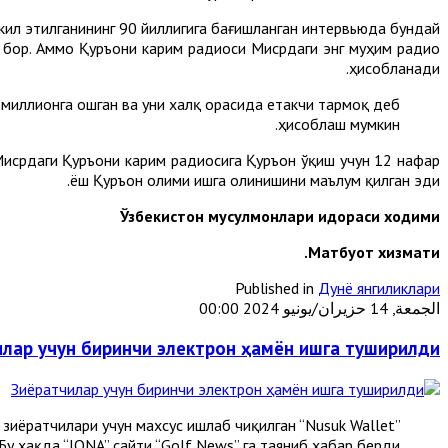
ил этилганининг 90 йиллигига бағишланган интервьюда бундай
и бор. Аммо Қуръони карим радиоси Мисрдаги энг муҳим радио
ҳисобланади.
0 миллионга ошган ва уни халқ орасида етакчи тармоқ деб
ҳисоблаш мумкин.
Мисрдаги Қуръони карим радиосига Қуръон ўқиш учун 12 нафар
ёш Қуръон олими ишга олинишини маълум қилган эди.
Ўзбекистон мусулмонлари идораси
ходими
Матбуот хизмати.
Published in
Дунё янгиликлари
الجمعة, 14 حزيران/يونيو 2024 00:00
лар учун биринчи электрон ҳамён ишга туширилди
 зиёратчилари учун махсус ишлаб чиқилган “Nusuk Wallet”
у ҳақда “IQNA” сайти “Golf News” га таяниб хабар берди.