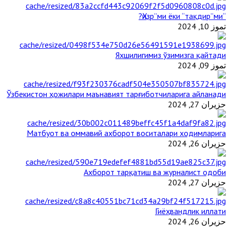
“Ҳизр”ми ёки “тақдир”ми?
تموز 10, 2024
Яхшилигимиз ўзимизга қайтади
تموز 09, 2024
Ўзбекистон ҳожилари маънавият тарғиботчиларига айланади
حزيران 27, 2024
Матбуот ва оммавий ахборот воситалари ходимларига
حزيران 26, 2024
Ахборот тарқатиш ва журналист одоби
حزيران 27, 2024
Гиёҳвандлик иллати
حزيران 26, 2024