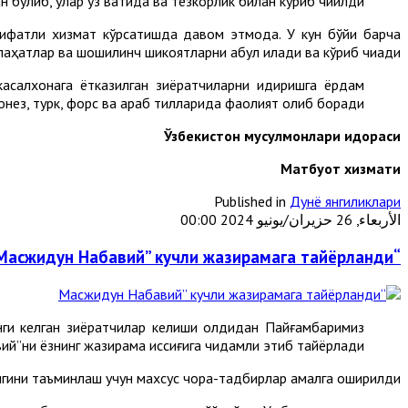
н бўлиб, улар ўз вақтида ва тезкорлик билан кўриб чиқилди.
сифатли хизмат кўрсатишда давом этмоқда. У кун бўйи барча
аҳатлар ва шошилинч шикоятларни қабул қилади ва кўриб чиқади.
касалхонага ётказилган зиёратчиларни қидиришга ёрдам
донез, турк, форс ва араб тилларида фаолият олиб боради.
Ўзбекистон мусулмонлари идораси
М
атбуот хизмати
Published in
Дунё янгиликлари
الأربعاء, 26 حزيران/يونيو 2024 00:00
“Масжидун Набавий” кучли жазирамага тайёрланди
ги келган зиёратчилар келиши олдидан Пайғамбаримиз
й”ни ёзнинг жазирама иссиғига чидамли этиб тайёрлади.
игини таъминлаш учун махсус чора-тадбирлар амалга оширилди.