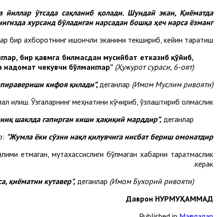
а йиллар ўтсада сақланиб қолади. Шундай экан, Қиёматда
нгизда хурсанд бўладиган нарсадан бошқа ҳеч нарса ёзманг!”.
ар бир ахборотнинг ишончли эканини текшириб, кейин тарқатиш.
нглар, бир қавмга билмасдан мусийбат етказиб қўйиб,
а надомат чекувчи бўлманглар”
(Ҳужурот сураси, 6-оят).
апиравериши кифоя қилади”,
деганлар
(Имом Муслим ривояти).
мал қилиш. Ўзгаларнинг меҳнатини кўчириб, ўзлаштириб олмаслик.
 аниқ шаклда гапирган киши ҳақиқий марддир”,
деганлар.
р:
"Жумла ёки сўзни нақл қилувчига нисбат бериш омонатдир”.
лими етмаган, мутахассислиги бўлмаган хабарни тарқатмаслик
керак.
а, қиёматни кутавер",
деганлар
(Имом Бухорий ривояти).
Даврон НУРМУҲАММАД
Published in
Мақолалар