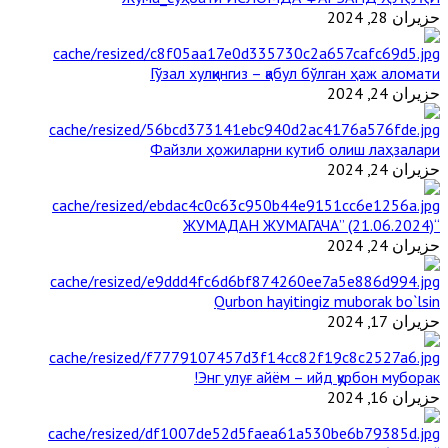
حزيران 28, 2024
Гўзал хулқингиз – қабул бўлган ҳаж аломати
حزيران 24, 2024
Файзли ҳожиларни кутиб олиш лаҳзалари
حزيران 24, 2024
“ЖУМАДАН ЖУМАГАЧА” (21.06.2024)
حزيران 24, 2024
Qurbon hayitingiz muborak bo`lsin
حزيران 17, 2024
Энг улуғ айём – ийд қурбон муборак!
حزيران 16, 2024