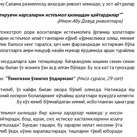
му Салама разияллоҳу анҳодан ривоят қилинади, у зот айтдилар:
“Расулуллоҳ саллаллоҳу алайҳи васаллам ҳар қандай маст қилувчи, баданни бўшаштирувчи ва сусайтирувчи нарсаларни истеъмол қилишдан қайтардилар”
(Имом Абу Довуд ривоятлари).
психотроп дори воситалари истеъмолига ўрганиш ҳолатлари
ларни истеъмол қилаёттанларни кўриб кўрмасликка олиш, менинг
ик балоси кенг тарқалса, ҳеч ким фарзандидан хотиржам бўла
иллатларга амри маъруф наҳйи мункар ёрдамида қарши турайлик.
нд моддаларга ҳам тегишлидир. Гиёҳвандлик кишини секин-секин
 билан ўз жонига ўзи қасд қилган бўлади. Бу эса катта гунохдир.
ан:
“Ўзингизни ўзингиз ўлдирманг”
(Нисо сураси, 29-оят).
тилиб, ўз кайфи билан овора бўлиб қолмоқда. Натижада ёш
моний ногирон болаларнинг кўпайиш ҳолатлари вужудга келяпти.
Бу кўз юмиб бўлмайдиган илмий, исботланган ҳақиқатдир.
стеъмол қилишда бир қанча зарарлар мавжуд: у инсон
йтиради, бош, юрак, сил, истисқо хасталикларини юзага
тказади”.
Бундан ташқари, бу зарарли иллат инсонни ўта
қилиб қўяди, кўзни хиралаштиради, тишларни тўкиб юборади.