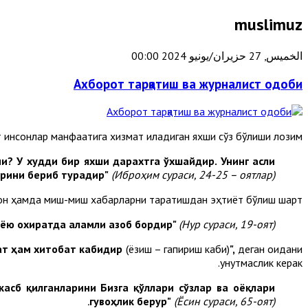
muslimuz
الخميس, 27 حزيران/يونيو 2024 00:00
Ахборот тарқатиш ва журналист одоби
 инсонлар манфаатига хизмат қиладиган яхши сўз бўлиши лозим.
и? У худди бир яхши дарахтга ўхшайдир. Унинг асли
арини бериб турадир"
(Иброҳим сураси, 24-25 – оятлар).
ғон ҳамда миш-миш хабарларни тарқатишдан эҳтиёт бўлиш шарт.
нёю охиратда аламли азоб бордир"
(Нур сураси, 19-оят).
ат ҳам хитобат кабидир
(ёзиш – гапириш каби)
",
деган қоидани
унутмаслик керак.
касб қилганларини Бизга қўллари сўзлар ва оёқлари
гувоҳлик берур"
(Ёсин сураси, 65-оят).