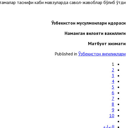
тамалар таснифи каби мавзуларда савол-жавоблар бўлиб ўтди.
Ўзбекистон мусулмонлари идораси
Наманган вилояти вакиллиги
Матбуот хизмати
Published in
Ўзбекистон янгиликлари
1
2
3
4
5
6
7
8
9
10
النهاية