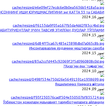
НСОННИНГ ИШИ ЮРИШМАСЛИГИНИ энг КАТТА 33 та САБАБИ
تموز 16, 2024
АБИТУРИЕНТЛАР УЧУН ТАВСИЯ ЭТИЛГАН ДУОЛАР ТЎПЛАМИ
تموز 15, 2024
Инсонпарварлик ёрдамини уюштирган саҳоба
تموز 15, 2024
“Ҳизр”ми ёки “тақдир”ми?
تموز 10, 2024
Яхшилигимиз ўзимизга қайтади
تموز 09, 2024
Ўзбекистон ҳожилари маънавият тарғиботчиларига айланади