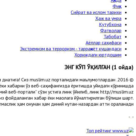
Ақида
Фиқҳ
Сийрат ва ислом тарихи
Ҳаж ва умра
Кутубхона
Фатволар
Табобат
Аёллар саҳифаси
Экстремизм ва терроризм - тарраққиёт кушандаси
Хориждаги юртдошим
ЭНГ КЎП ЎҚИЛГАН (1 ойда)
и диққатига! Сиз muslim.uz порталидаги маълумотлардан
 ёки хабарни ўз веб-саҳифангизда ёритишда қуйидаги кўринишда
й веб-портали” сўзи устига линк қўйилиб, линк http//muslim.uz
сиз фойдаланган хабар ёки мақолага йўналтирилган бўлиши шарт.
аслик ҳам қонунан ҳам диний нуқтаи-назардан қаттиқ қораланади.