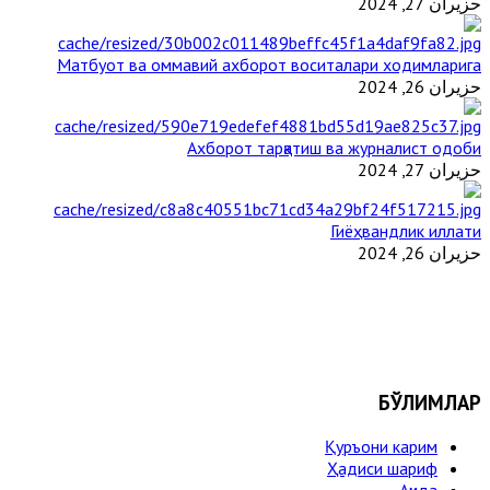
حزيران 27, 2024
Матбуот ва оммавий ахборот воситалари ходимларига
حزيران 26, 2024
Ахборот тарқатиш ва журналист одоби
حزيران 27, 2024
Гиёҳвандлик иллати
حزيران 26, 2024
БЎЛИМЛАР
Қуръони карим
Ҳадиси шариф