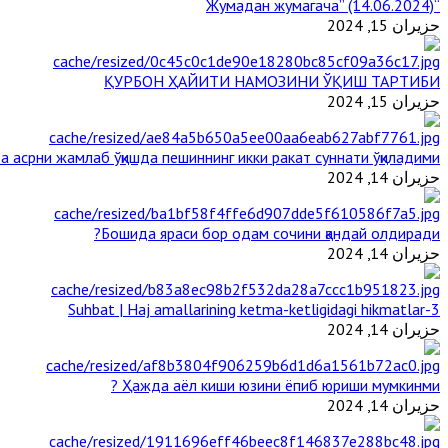
“Жумадан жумагача” (14.06.2024)
حزيران 15, 2024
ҚУРБОН ҲАЙИТИ НАМОЗИНИ ЎҚИШ ТАРТИБИ
حزيران 15, 2024
 асрни жамлаб ўқишда пешиннинг икки ракат суннати ўқиладими?
حزيران 14, 2024
Бошида яраси бор одам сочини қандай олдиради?
حزيران 14, 2024
3-Suhbat | Haj amallarining ketma-ketligidagi hikmatlar
حزيران 14, 2024
Ҳажда аёл киши юзини ёпиб юриши мумкинми ?
حزيران 14, 2024