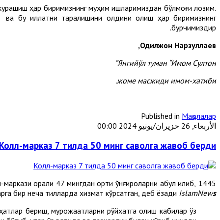
ши курашиш ҳар биримизнинг муҳим ишларимиздан бўлмоғи лозим.
ш ва бу иллатни тарқалишини олдини олиш ҳар биримизнинг
бурчимиздир.
Одилжон Нарзуллаев,
Янгийўл туман “Имом Султон”
жоме масжиди имом-хатиби.
Published in
Мақолалар
الأربعاء, 26 حزيران/يونيو 2024 00:00
Колл-марказ 7 тилда 50 минг саволга жавоб берди
аркази орқали 47 мингдан ортиқ қўнғироқларни қабул қилиб,
рга бир неча тилларда хизмат кўрсатган, деб ёзади
IslamNew
s
аҳатлар бериш, мурожаатларни рўйхатга олиш кабилар ўз