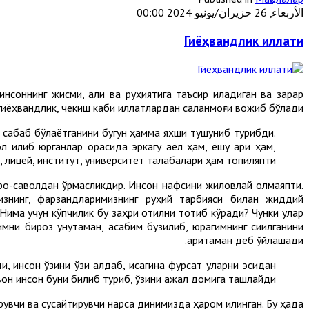
الأربعاء, 26 حزيران/يونيو 2024 00:00
Гиёҳвандлик иллати
соннинг жисми, ақли ва руҳиятига таъсир қиладиган ва зарар
гиёҳвандлик, чекиш каби иллатлардан сақланмоғи вожиб бўлади.
а сабаб бўлаётганини бугун ҳамма яхши тушуниб турибди.
л қилиб юрганлар орасида эркагу аёл ҳам, ёшу қари ҳам,
, лицей, институт, университет талабалари ҳам топиляпти.
роқ-саволдан қўрқмасликдир. Инсон нафсини жиловлай олмаяпти.
знинг, фарзандларимизнинг руҳий тарбияси билан жиддий
Нима учун кўпчилик бу заҳри қотилни тотиб кўради? Чунки улар
ни бироз унутаман, асабим бузилиб, юрагимнинг сиқилганини
аритаман деб ўйлашади.
 инсон ўзини ўзи алдаб, қисқагина фурсат уларни эсидан
вон инсон буни билиб туриб, ўзини ажал домига ташлайди.
увчи ва сусайтирувчи нарса динимизда ҳаром қилинган. Бу ҳақда