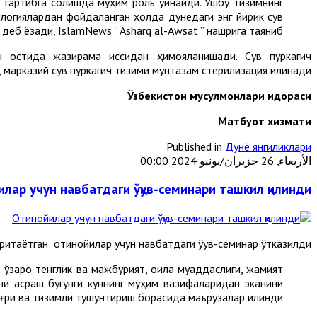
 тартибга солишда муҳим роль ўйнайди. Ушбу тизимнинг
ологиялардан фойдаланган ҳолда дунёдаги энг йирик сув
деб ёзади, IslamNews “ Asharq al-Awsat ” нашрига таяниб.
 остида жазирама иссиқдан ҳимояланишади. Сув пуркагич
марказий сув пуркагич тизими мунтазам стерилизация қилинади.
Ўзбекистон мусулмонлари идораси
М
атбуот хизмати
Published in
Дунё янгиликлари
الأربعاء, 26 حزيران/يونيو 2024 00:00
лар учун навбатдаги ўқув-семинари ташкил қилинди
таётган отинойилар учун навбатдаги ўқув-семинар ўтказилди.
ўзаро тенглик ва мажбурият, оила муқаддаслиги, жамият
изни асраш бугунги куннинг муҳим вазифаларидан эканини
ғри ва тизимли тушунтириш борасида маърузалар қилинди.