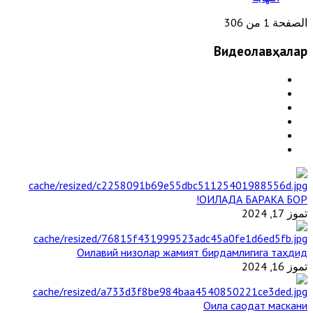
الصفحة 1 من 306
Видеолавҳалар
ОИЛАДА БАРАКА БОР!
تموز 17, 2024
Оилавий низолар жамият бирдамлигига таҳдид
تموز 16, 2024
Оила саодат маскани