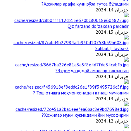
Ҳожилар арафа куни рўза тутса бўладими?
حزيران 14, 2024
Qiz farzand doʻzaxdan pardadir
حزيران 13, 2024
2-Suhbat | Tavba
حزيران 13, 2024
Эҳромда қандай амаллар тақиқланган?
حزيران 13, 2024
Тош отишга меҳмонхонадан қатнаш мумкинми ?
حزيران 13, 2024
Ҳожилар муқим ҳукмидами ёки мусофирми?
حزيران 12, 2024