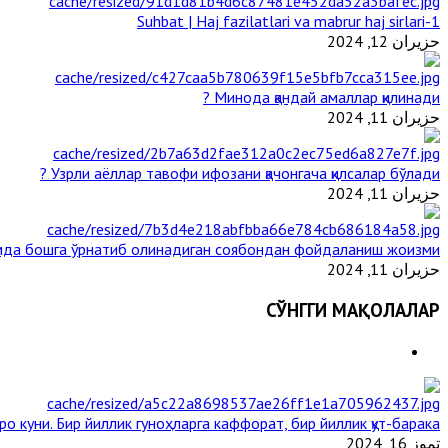
1-Suhbat | Haj fazilatlari va mabrur haj sirlari
حزيران 12, 2024
Минода қандай амаллар қилинади ?
حزيران 11, 2024
Узрли аёллар тавофи ифозани қачонгача қилсалар бўлади ?
حزيران 11, 2024
да бошга ўрнатиб олинадиган соябондан фойдаланиш жоизми ?
حزيران 11, 2024
СЎНГГИ МАҚОЛАЛАР
ро куни. Бир йиллик гуноҳларга каффорат, бир йиллик қут-барака
تموز 16, 2024