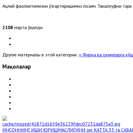
Ақлий фаолиятимизни ўзгартиришимиз лозим. Такаллуфни тарк 
2108
марта ўқилди
Другие материалы в этой категории:
« Фирқа ва оқимларга қў
Мақолалар
ИНСОННИНГ ИШИ ЮРИШМАСЛИГИНИ энг КАТТА 33 та САБА