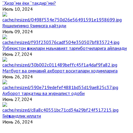
“Ҳизр”ми ёки “тақдир”ми?
Июль 10, 2024
Яхшилигимиз ўзимизга қайтади
Июль 09, 2024
Ўзбекистон ҳожилари маънавият тарғиботчиларига айланади
Июнь 27, 2024
Матбуот ва оммавий ахборот воситалари ходимларига
Июнь 26, 2024
Ахборот тарқатиш ва журналист одоби
Июнь 27, 2024
Гиёҳвандлик иллати
Июнь 26, 2024