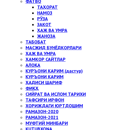
ФАТВО
ТАҲОРАТ
НАМОЗ
РЎЗА
ЗАКОТ
ҲАЖ ВА УМРА
ЖАНОЗА
ТАБОБАТ
МАСЖИД БУНЁДКОРЛАРИ
ҲАЖ ВА УМРА
ҲАМКОР САЙТЛАР
АЛОҚА
ҚУРЪОНИ КАРИМ (дастур)
ҚУРЪОНИ КАРИМ
ҲАДИСИ ШАРИФ
ФИҚҲ
СИЙРАТ ВА ИСЛОМ ТАРИХИ
ТАФСИРИ ИРФОН
ХОРИЖДАГИ ЮРТДОШИМ
РАМАЗОН-2020
РАМАЗОН-2021
МУФТИЙ МИНБАРИ
KUTUBXONA