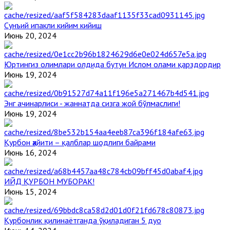
Сунъий ипакли кийим кийиш
Июнь 20, 2024
Юртингиз олимлари олдида бутун Ислом олами қарздордир
Июнь 19, 2024
Энг ачинарлиси - жаннатда сизга жой бўлмаслиги!
Июнь 19, 2024
Қурбон ҳайити – қалблар шодлиги байрами
Июнь 16, 2024
ИЙД ҚУРБОН МУБОРАК!
Июнь 15, 2024
Қурбонлик қилинаётганда ўқиладиган 5 дуо