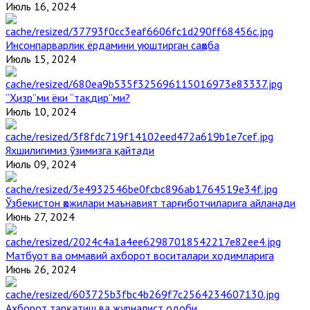
Июль 16, 2024
Инсонпарварлик ёрдамини уюштирган саҳоба
Июль 15, 2024
“Ҳизр”ми ёки “тақдир”ми?
Июль 10, 2024
Яхшилигимиз ўзимизга қайтади
Июль 09, 2024
Ўзбекистон ҳожилари маънавият тарғиботчиларига айланади
Июнь 27, 2024
Матбуот ва оммавий ахборот воситалари ходимларига
Июнь 26, 2024
Ахборот тарқатиш ва журналист одоби