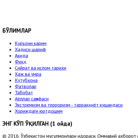
БЎЛИМЛАР
Қуръони карим
Ҳадиси шариф
Ақида
Фиқҳ
Сийрат ва ислом тарихи
Ҳаж ва умра
Кутубхона
Фатволар
Табобат
Аёллар саҳифаси
Экстремизм ва терроризм - тарраққиёт кушандаси
Хориждаги юртдошим
ЭНГ КЎП ЎҚИЛГАН (1 ойда)
© 2016. Ўзбекистон мусулмонлари идораси. Оммавий ахборот 