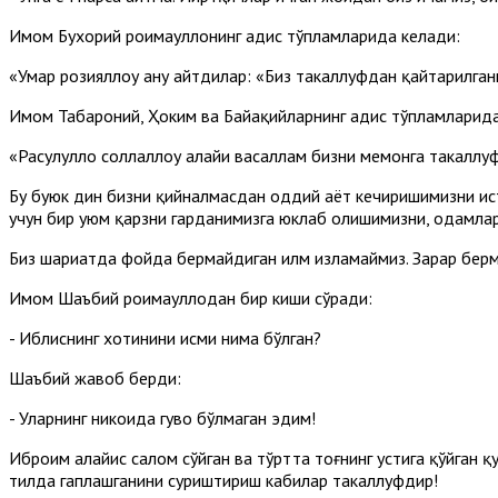
Имом Бухорий роҳимаҳуллоҳнинг ҳадис тўпламларида келади:
«Умар розияллоҳу анҳу айтдилар: «Биз такаллуфдан қайтарилган
Имом Табароний, Ҳоким ва Байҳақийларнинг ҳадис тўпламларида
«Расулуллоҳ соллаллоҳу алайҳи васаллам бизни меҳмонга такалл
Бу буюк дин бизни қийналмасдан оддий ҳаёт кечиришимизни и
учун бир уюм қарзни гарданимизга юклаб олишимизни, одамлар
Биз шариатда фойда бермайдиган илм изламаймиз. Зарар берма
Имом Шаъбий роҳимаҳуллоҳдан бир киши сўради:
- Иблиснинг хотинини исми нима бўлган?
Шаъбий жавоб берди:
- Уларнинг никоҳида гувоҳ бўлмаган эдим!
Иброҳим алайҳис салом сўйган ва тўртта тоғнинг устига қўйган 
тилда гаплашганини суриштириш кабилар такаллуфдир!