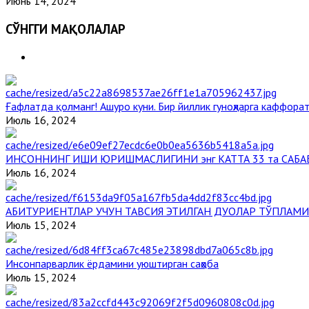
Июнь 14, 2024
СЎНГГИ МАҚОЛАЛАР
Ғафлатда қолманг! Ашуро куни. Бир йиллик гуноҳларга каффорат
Июль 16, 2024
ИНСОННИНГ ИШИ ЮРИШМАСЛИГИНИ энг КАТТА 33 та САБА
Июль 16, 2024
АБИТУРИЕНТЛАР УЧУН ТАВСИЯ ЭТИЛГАН ДУОЛАР ТЎПЛАМИ
Июль 15, 2024
Инсонпарварлик ёрдамини уюштирган саҳоба
Июль 15, 2024