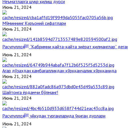
Неъматларга шукр қилиш дуоси
Июнь 21, 2024
Мўминнинг Қуръоний сифатлари
Июнь 21, 2024
Расулуллоҳ ﷺ “Қабримни қайта-қайта зиёрат қилманглар” де
Июнь 21, 2024
Агар дўзахдан камбағалликдан қўрққанчалик қўрққанида
Июнь 21, 2024
Шайтонга ёрдамчи бўлманг!
Июнь 21, 2024
Расулуллоҳ ﷺ уйқудан турганларида ўқиган дуолари
Июнь 21, 2024