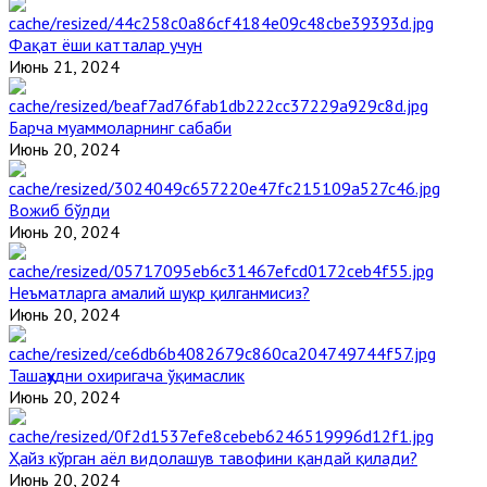
Фақат ёши катталар учун
Июнь 21, 2024
Барча муаммоларнинг сабаби
Июнь 20, 2024
Вожиб бўлди
Июнь 20, 2024
Неъматларга амалий шукр қилганмисиз?
Июнь 20, 2024
Ташаҳҳудни охиригача ўқимаслик
Июнь 20, 2024
Ҳайз кўрган аёл видолашув тавофини қандай қилади?
Июнь 20, 2024