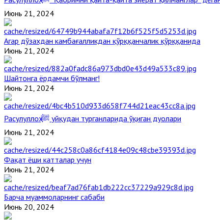
Июнь 21, 2024
Агар дўзахдан камбағалликдан қўрққанчалик қўрққанида
Июнь 21, 2024
Шайтонга ёрдамчи бўлманг!
Июнь 21, 2024
Расулуллоҳ ﷺ уйқудан турганларида ўқиган дуолари
Июнь 21, 2024
Фақат ёши катталар учун
Июнь 21, 2024
Барча муаммоларнинг сабаби
Июнь 20, 2024