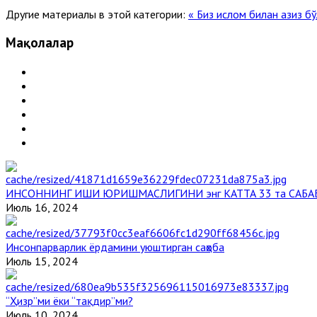
Другие материалы в этой категории:
« Биз ислом билан азиз б
Мақолалар
ИНСОННИНГ ИШИ ЮРИШМАСЛИГИНИ энг КАТТА 33 та САБА
Июль 16, 2024
Инсонпарварлик ёрдамини уюштирган саҳоба
Июль 15, 2024
“Ҳизр”ми ёки “тақдир”ми?
Июль 10, 2024