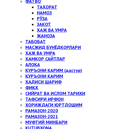
ФАТВО
ТАҲОРАТ
НАМОЗ
РЎЗА
ЗАКОТ
ҲАЖ ВА УМРА
ЖАНОЗА
ТАБОБАТ
МАСЖИД БУНЁДКОРЛАРИ
ҲАЖ ВА УМРА
ҲАМКОР САЙТЛАР
АЛОҚА
ҚУРЪОНИ КАРИМ (дастур)
ҚУРЪОНИ КАРИМ
ҲАДИСИ ШАРИФ
ФИҚҲ
СИЙРАТ ВА ИСЛОМ ТАРИХИ
ТАФСИРИ ИРФОН
ХОРИЖДАГИ ЮРТДОШИМ
РАМАЗОН-2020
РАМАЗОН-2021
МУФТИЙ МИНБАРИ
KUTUBXONA