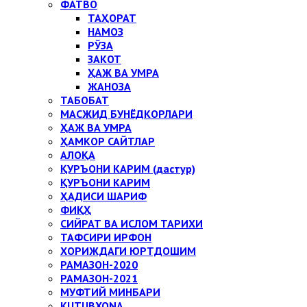
ФАТВО
ТАҲОРАТ
НАМОЗ
РЎЗА
ЗАКОТ
ҲАЖ ВА УМРА
ЖАНОЗА
ТАБОБАТ
МАСЖИД БУНЁДКОРЛАРИ
ҲАЖ ВА УМРА
ҲАМКОР САЙТЛАР
АЛОҚА
ҚУРЪОНИ КАРИМ (дастур)
ҚУРЪОНИ КАРИМ
ҲАДИСИ ШАРИФ
ФИҚҲ
СИЙРАТ ВА ИСЛОМ ТАРИХИ
ТАФСИРИ ИРФОН
ХОРИЖДАГИ ЮРТДОШИМ
РАМАЗОН-2020
РАМАЗОН-2021
МУФТИЙ МИНБАРИ
KUTUBXONA