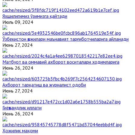
Яхшилигимиз ўзимизга қайтади
Июль 09, 2024
Ўзбекистон ҳожилари маънавият тарғиботчиларига айланади
Июнь 27, 2024
Матбуот ва оммавий ахборот воситалари ходимларига
Июнь 26, 2024
Ахборот тарқатиш ва журналист одоби
Июнь 27, 2024
Гиёҳвандлик иллати
Июнь 26, 2024
Ҳожилик мақоми