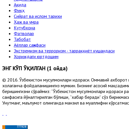
Ақида
Фиқҳ
Сийрат ва ислом тарихи
Ҳаж ва умра
Кутубхона
Фатволар
Табобат
Аёллар саҳифаси
Экстремизм ва терроризм - тарраққиёт кушандаси
Хориждаги юртдошим
ЭНГ КЎП ЎҚИЛГАН (1 ойда)
© 2016. Ўзбекистон мусулмонлари идораси. Оммавий ахборот 
хоҳлаганча фойдаланишингиз мумкин. Бизнинг асосий мақсадими
беришингизни сўраймиз: “Ўзбекистон мусулмонлари идораси рас
саҳифасига йўналтирилган бўлиши, “хабар беради” сўз бирикмас
Унутманг, маълумот олинганда манзил ва муаллифни кўрсатмасл