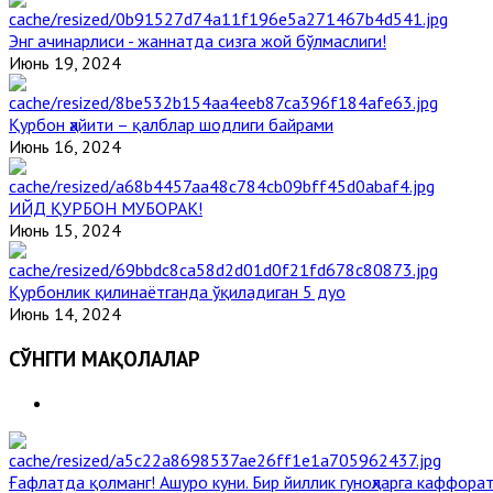
Энг ачинарлиси - жаннатда сизга жой бўлмаслиги!
Июнь 19, 2024
Қурбон ҳайити – қалблар шодлиги байрами
Июнь 16, 2024
ИЙД ҚУРБОН МУБОРАК!
Июнь 15, 2024
Қурбонлик қилинаётганда ўқиладиган 5 дуо
Июнь 14, 2024
СЎНГГИ МАҚОЛАЛАР
Ғафлатда қолманг! Ашуро куни. Бир йиллик гуноҳларга каффорат