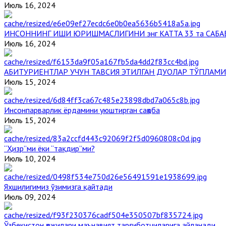
Июль 16, 2024
ИНСОННИНГ ИШИ ЮРИШМАСЛИГИНИ энг КАТТА 33 та САБА
Июль 16, 2024
АБИТУРИЕНТЛАР УЧУН ТАВСИЯ ЭТИЛГАН ДУОЛАР ТЎПЛАМИ
Июль 15, 2024
Инсонпарварлик ёрдамини уюштирган саҳоба
Июль 15, 2024
“Ҳизр”ми ёки “тақдир”ми?
Июль 10, 2024
Яхшилигимиз ўзимизга қайтади
Июль 09, 2024
Ўзбекистон ҳожилари маънавият тарғиботчиларига айланади