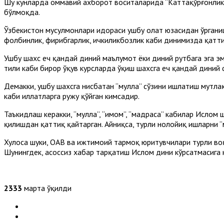
Шу кунларда оммавий ахборот воситаларида “Каттақўрғонлик ча
бўлмоқда.
Ўзбекистон мусулмонлари идораси ушбу ҳолат юзасидан ўрган
фолбинлик, фирибгарлик, ичкиликбозлик каби динимизда қатти
Ушбу шахс ҳеч қандай диний маълумот ёки диний рутбага эга эм
тили каби бирор ўқув курсларда ўқиш шахсга ҳеч қандай диний
Демакки, ушбу шахсга нисбатан “мулла” сўзини ишлатиш мутлақо
каби иллатларга ружу қўйган кимсадир.
Таъкидлаш керакки, “мулла”, “имом”, “мадраса” кабилар Ислом
қилишдан қаттиқ қайтарган. Айниқса, турли нолойиқ ишларни “м
Хулоса шуки, ОАВ ва ижтимоий тармоқ юритувчилари турли во
Шунингдек, асоссиз хабар тарқатиш Ислом дини кўрсатмасига к
2333
марта ўқилди