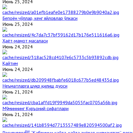
Июнь 25, 2024
Бепоён чўллар, кенг яйловлар ўлкаси
Июнь 25, 2024
Ҳаёт-мамот масаласи
Июнь 24, 2024
Қайтим
Июнь 24, 2024
Неъматларга шукр қилиш дуоси
Июнь 21, 2024
Мўминнинг Қуръоний сифатлари
Июнь 21, 2024
Расулуллоҳ ﷺ “Қабримни қайта-қайта зиёрат қилманглар” де