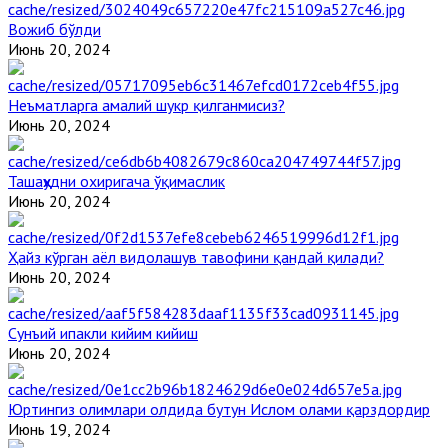
Вожиб бўлди
Июнь 20, 2024
Неъматларга амалий шукр қилганмисиз?
Июнь 20, 2024
Ташаҳҳудни охиригача ўқимаслик
Июнь 20, 2024
Ҳайз кўрган аёл видолашув тавофини қандай қилади?
Июнь 20, 2024
Сунъий ипакли кийим кийиш
Июнь 20, 2024
Юртингиз олимлари олдида бутун Ислом олами қарздордир
Июнь 19, 2024