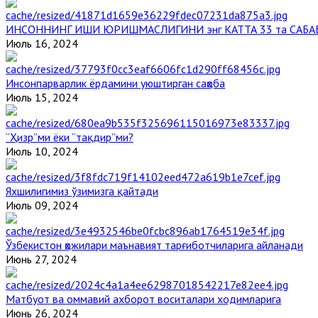
ИНСОННИНГ ИШИ ЮРИШМАСЛИГИНИ энг КАТТА 33 та САБА
Июль 16, 2024
Инсонпарварлик ёрдамини уюштирган саҳоба
Июль 15, 2024
“Ҳизр”ми ёки “тақдир”ми?
Июль 10, 2024
Яхшилигимиз ўзимизга қайтади
Июль 09, 2024
Ўзбекистон ҳожилари маънавият тарғиботчиларига айланади
Июнь 27, 2024
Матбуот ва оммавий ахборот воситалари ходимларига
Июнь 26, 2024