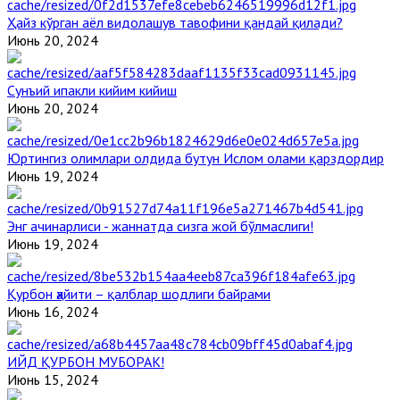
Ҳайз кўрган аёл видолашув тавофини қандай қилади?
Июнь 20, 2024
Сунъий ипакли кийим кийиш
Июнь 20, 2024
Юртингиз олимлари олдида бутун Ислом олами қарздордир
Июнь 19, 2024
Энг ачинарлиси - жаннатда сизга жой бўлмаслиги!
Июнь 19, 2024
Қурбон ҳайити – қалблар шодлиги байрами
Июнь 16, 2024
ИЙД ҚУРБОН МУБОРАК!
Июнь 15, 2024