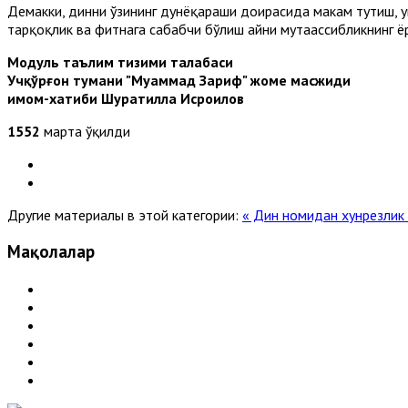
Демакки, динни ўзининг дунёқараши доирасида маҳкам тутиш, 
тарқоқлик ва фитнага сабабчи бўлиш айни мутаассибликнинг ё
Модуль таълим тизими талабаси
Учқўрғон тумани "Муҳаммад Зариф" жоме масжиди
имом-хатиби Шуҳратилла Исроилов
1552
марта ўқилди
Другие материалы в этой категории:
« Дин номидан хунрезлик 
Мақолалар