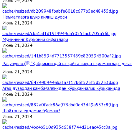
Июнь 24, 2024
Неъматларга шукр қилиш дуоси
Июнь 21, 2024
Мўминнинг Қуръоний сифатлари
Июнь 21, 2024
Расулуллоҳ ﷺ “Қабримни қайта-қайта зиёрат қилманглар” де
Июнь 21, 2024
Агар дўзахдан камбағалликдан қўрққанчалик қўрққанида
Июнь 21, 2024
Шайтонга ёрдамчи бўлманг!
Июнь 21, 2024