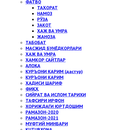
ФАТВО
ТАҲОРАТ
НАМОЗ
РЎЗА
ЗАКОТ
ҲАЖ ВА УМРА
ЖАНОЗА
ТАБОБАТ
МАСЖИД БУНЁДКОРЛАРИ
ҲАЖ ВА УМРА
ҲАМКОР САЙТЛАР
АЛОҚА
ҚУРЪОНИ КАРИМ (дастур)
ҚУРЪОНИ КАРИМ
ҲАДИСИ ШАРИФ
ФИҚҲ
СИЙРАТ ВА ИСЛОМ ТАРИХИ
ТАФСИРИ ИРФОН
ХОРИЖДАГИ ЮРТДОШИМ
РАМАЗОН-2020
РАМАЗОН-2021
МУФТИЙ МИНБАРИ
KUTUBXONA