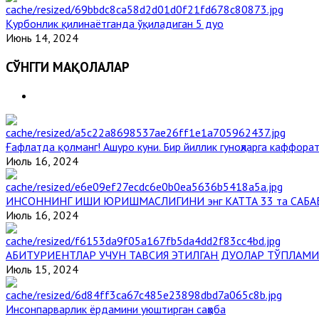
Қурбонлик қилинаётганда ўқиладиган 5 дуо
Июнь 14, 2024
СЎНГГИ МАҚОЛАЛАР
Ғафлатда қолманг! Ашуро куни. Бир йиллик гуноҳларга каффорат
Июль 16, 2024
ИНСОННИНГ ИШИ ЮРИШМАСЛИГИНИ энг КАТТА 33 та САБА
Июль 16, 2024
АБИТУРИЕНТЛАР УЧУН ТАВСИЯ ЭТИЛГАН ДУОЛАР ТЎПЛАМИ
Июль 15, 2024
Инсонпарварлик ёрдамини уюштирган саҳоба