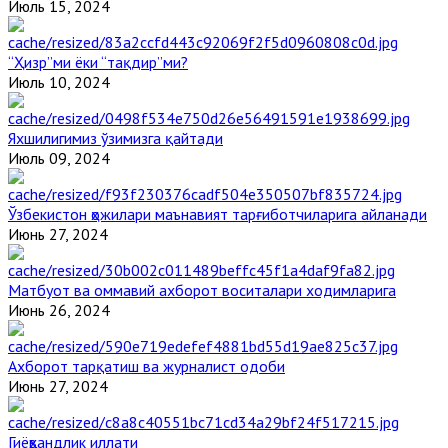
Июль 15, 2024
“Ҳизр”ми ёки “тақдир”ми?
Июль 10, 2024
Яхшилигимиз ўзимизга қайтади
Июль 09, 2024
Ўзбекистон ҳожилари маънавият тарғиботчиларига айланади
Июнь 27, 2024
Матбуот ва оммавий ахборот воситалари ходимларига
Июнь 26, 2024
Ахборот тарқатиш ва журналист одоби
Июнь 27, 2024
Гиёҳвандлик иллати