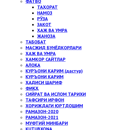
ФАТВО
ТАҲОРАТ
НАМОЗ
РЎЗА
ЗАКОТ
ҲАЖ ВА УМРА
ЖАНОЗА
ТАБОБАТ
МАСЖИД БУНЁДКОРЛАРИ
ҲАЖ ВА УМРА
ҲАМКОР САЙТЛАР
АЛОҚА
ҚУРЪОНИ КАРИМ (дастур)
ҚУРЪОНИ КАРИМ
ҲАДИСИ ШАРИФ
ФИҚҲ
СИЙРАТ ВА ИСЛОМ ТАРИХИ
ТАФСИРИ ИРФОН
ХОРИЖДАГИ ЮРТДОШИМ
РАМАЗОН-2020
РАМАЗОН-2021
МУФТИЙ МИНБАРИ
KUTUBXONA