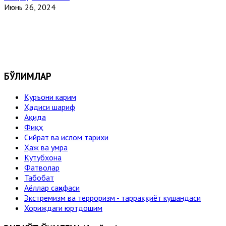
Июнь 26, 2024
БЎЛИМЛАР
Қуръони карим
Ҳадиси шариф
Ақида
Фиқҳ
Сийрат ва ислом тарихи
Ҳаж ва умра
Кутубхона
Фатволар
Табобат
Аёллар саҳифаси
Экстремизм ва терроризм - тарраққиёт кушандаси
Хориждаги юртдошим