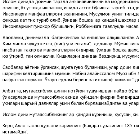
Ислом динида доимий тарзда анъанавийликни ва модернизмни 
олишни, ўз устида ишлашни, ишида ҳассос бўлишга тарғиб этад
Инсонларга манфаатлироғи эканлигини, Мусулмон унинг тилида
фикрда қаттиқ туриб олиб, ўзидан бошқа ҳар қандай шахслар 
Инсонларнинг гуноҳкор бўлишлиги, Роббимизга тааллуқли масала
Ваҳоланки, динимизда бағрикенглик ва енгиллик олқишланган. 
Ким динда чуқур кетса, (дин) уни енгади”,- дедилар. Мўмин к
нисбатан таҳқир ва маломатларни ёғдириш, ўзидан бошқа шахс
юз ўгириб, тан олмаслик. Кишиларни диндан бездириш, мусул
Саҳобалар ҳаётини ўргансак, шунга гувоҳ бўламизки, улар доим д
шарифни келтиришимиз мумкин. Набий алайҳиссалом Муоз ибн Жа
нафратлантирманг. Ўзаро ёрдам беринг ва ихтилоф қилманг”-д
Албатта, мутаассиблик динни нотўғри тушунишдан пайдо бўлади
ўз асарларида мутаассиблик ҳақида қуйидаги фикрни билдиради
ҳукмлари шаръий далиллар ҳукми билан бирлашмайдиган ва улар
Ислом дини мутаассибликнинг ҳар қандай кўриниши, хусусан, к
Зеро, Аллоҳ таоло қуръони каримнинг (Бақара сурасининг 185 о
истамайди”.